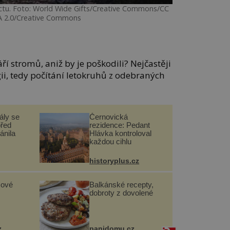
ctu. Foto: World Wide Gifts/Creative Commons/CC
A 2.0/Creative Commons
táří stromů, aniž by je poškodili? Nejčastěji
ii, tedy počítání letokruhů z odebraných
ály se
Černovická
před
rezidence: Pedant
ánila
Hlávka kontroloval
každou cihlu
historyplus.cz
sové
Balkánské recepty,
dobroty z dovolené
z
panidomu.cz