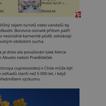
a
MediaCityUK v
Salfordu
.cz
iluxus.cz
řílišný zájem turistů nebo vandalů by
kodit. Borovice osinaté přitom patří
u v neúrodné kamenité půdě, odolávají
dlouhým obdobím sucha.
je dnes ale považován také Alerce
n Abuelo neboli Pradědeček.
itzroya cupressoides) v Chile může být
odhadů starší než 5 000 let, i když
á předmětem výzkumu.