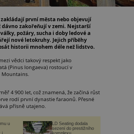
 zakládají první města nebo objevují
ž dávno zakořeňují v zemi. Nejstarší
 války, požáry, sucha i doby ledové a
ejí nové letokruhy. Jejich příběhy
psát historii mnohem déle než lidstvo.
mezi vědci takový respekt jako
tá (Pinus longaeva) rostoucí v
e Mountains.
éměř 4 900 let, což znamená, že začíná růst
prve rodí první dynastie faraonů. Přesné
tává přísně utajeno.
omu u
LD Seating dodala
sezení do prestižního
 i
komplexu