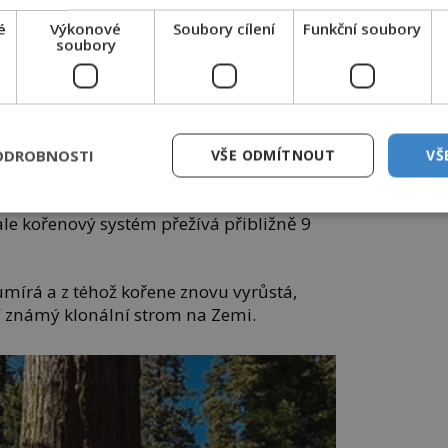
é
Výkonové
Soubory cílení
Funkční soubory
í olivovník z Vouves, který může být starý
soubory
ále každoročně rodí olivy. Kalifornie se
sekvojemi General Sherman a General
omy planety, ale svou mohutností nemají
ODROBNOSTI
VŠE ODMÍTNOUT
VŠ
man je považován za nejobjemnější
ný je i švédský smrk Old Tjikko. Jeho
e kořenový systém přežívá přibližně 9
mírá a z téhož kořene znovu vyrůstá,
ší známý klonální strom na Zemi.