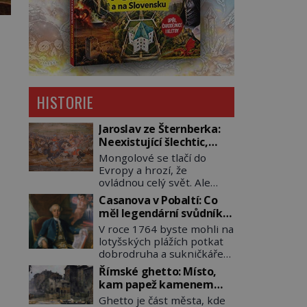
HISTORIE
Jaroslav ze Šternberka:
Neexistující šlechtic,
který z Moravy vyžene
Mongolové se tlačí do
Mongoly
Evropy a hrozí, že
ovládnou celý svět. Ale
naštěstí jim v samotném
Casanova v Pobaltí: Co
srdci Evropy stojí v cestě
měl legendární svůdník
malé, ale silné království,
společného se
V roce 1764 byste mohli na
které dokáže dobyvatelské
svobodnými zednáři?
lotyšských plážích potkat
hordy zastavit. Co
dobrodruha a sukničkáře
nedokáže žádná
Giacoma Casanovu. Jeho
z asijských říší, co
Římské ghetto: Místo,
cesta k Baltskému moři
nedokážou Němci – to
kam papež kamenem
však nebyla turistickým
dokáže český král. Nebo že
dohodil
Ghetto je část města, kde
výletem, ale ryze pracovní
by ne? Mongolové od roku