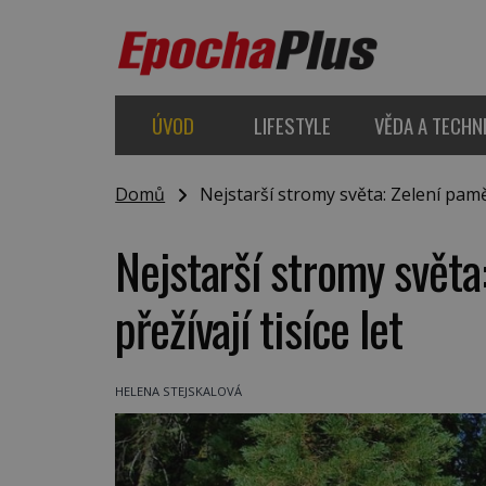
ÚVOD
LIFESTYLE
VĚDA A TECHN
Domů
Nejstarší stromy světa: Zelení pamětní
Nejstarší stromy světa:
přežívají tisíce let
HELENA STEJSKALOVÁ