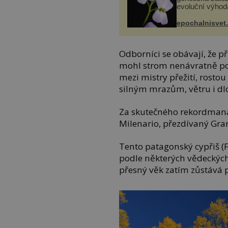
evoluční výhod
epochalnisvet
Odborníci se obávají, že p
mohl strom nenávratně poš
mezi mistry přežití, rosto
silným mrazům, větru i 
Za skutečného rekordmana 
Milenario, přezdívaný Gra
Tento patagonský cypřiš (F
podle některých vědeckých 
přesný věk zatím zůstáv