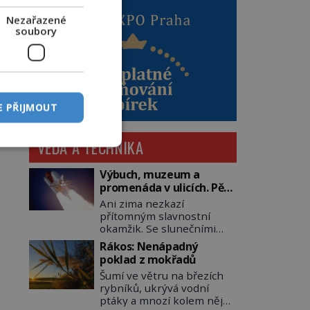
Nezařazené
soubory
E PŘIJMOUT
VĚDA A TECHNIKA
Výbuch, muzeum a
promenáda v ulicích. Pět
osudů nejslavnějších
Ani zima nezkazí
raketoplánů
přítomným slavnostní
okamžik. Se slunečními
brýlemi hledí na startující
Rákos: Nenápadný
raketu, která má do
poklad z mokřadů
vesmíru vynést kromě
Šumí ve větru na březích
posádky také obyčejnou
rybníků, ukrývá vodní
učitelku. Po několika
ptáky a mnozí kolem něj
sekundách všem ztuhnou