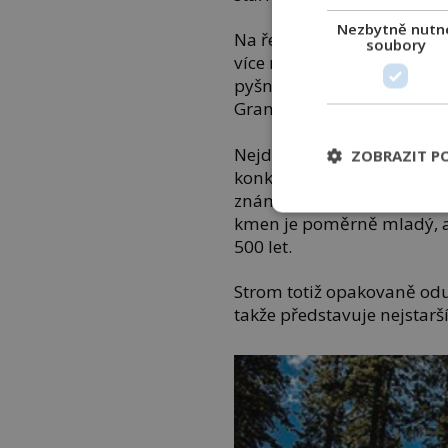
Nezbytně nutn
Na řecké Krétě dodnes plod
soubory
více než dvě tisíciletí a st
pyšní také legendárními 
Grant.
Nejde sice o nejstarší str
ZOBRAZIT P
konkurenci, General Sher
známý strom světa. Výjimeč
kmen je poměrně mladý, al
500 let.
Strom totiž opakovaně odu
takže představuje nejstar