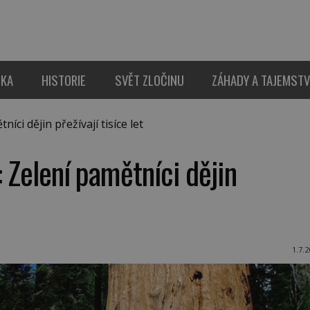
IKA
HISTORIE
SVĚT ZLOČINU
ZÁHADY A TAJEMSTV
ci dějin přežívají tisíce let
 Zelení pamětníci dějin
1.7.