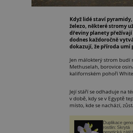
Když lidé staví pyramidy,
železo, některé stromy u
dřeviny planety přežívají
dodnes každoročně vytvář
dokazují, že příroda umí 
Jen málokterý strom budí 
Methuselah, borovice osina
kalifornském pohoří Whit
Její stáří se odhaduje na t
v době, kdy se v Egyptě te
místo, kde se nachází, zůs
Duplikace gen
rostlin: Skrytá
genetická zátěž