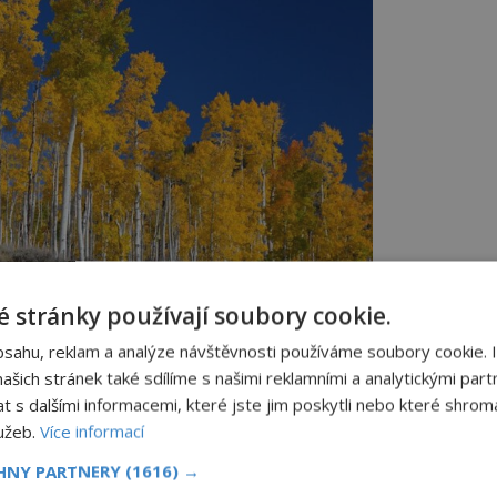
 stránky používají soubory cookie.
até , je jedním z nejstarších známých klonálních
bsahu, reklam a analýze návštěvnosti používáme soubory cookie. 
stáří se pohybují od 16 000 do 37 000 let podle
] Nachází se v Utahu ve Spojených státech. Foto: J
šich stránek také sdílíme s našimi reklamními a analytickými partn
ns/PublicPrastarý tis i legendární sekvoj
s dalšími informacemi, které jste jim poskytli nebo které shromá
lužeb.
Více informací
 další stromy rozeseté po světě. Ve
 roste prastarý tis Llangernyw Yew, jehož
CHNY PARTNERY
(1616) →
 4 000 let.