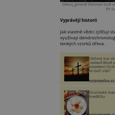
Sekvoj generál Sherman budí ú
BY-S
Vyprávějí historii
Jak vlastně vědci zjišťují s
využívají dendrochronolog
tenkých vzorků dřeva.
Utržený kus sk
zastavil těsně 
kostelem! Ochr
ho boží síla?
enigmaplus.cz
Gruzínské ma
knedlíčky
nejsemsama.c