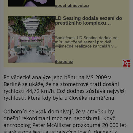
výzkumu to může být pro druhy
epochalnisvet.cz
vstupenka...
LD Seating dodala sezení do
prestižního komplexu
MediaCityUK v Salfordu
Společnost LD Seating dodala na
míru navržené sezení pro dvě
výjimečné realizace kanceláří v
areálu MediaCityUK v anglickém
Salfordu – konkrétně do budov Blue
Tower a Orange Tower. Komplex
iluxus.cz
budov Media...
Po vědecké analýze jeho běhu na MS 2009 v
Berlíně se ukáže, že na stometrové trati dosáhl
rychlosti 44,72 km/h. Což dodnes zůstává nejvyšší
rychlostí, která kdy byla u člověka naměřena!
Odborníci se však domnívají, že v pravěku by
dnešní rekordmani moc cen neposbírali. Když
antropolog Peter McAllister prozkoumá 20 000 let
staré stopy šesti australských lovců, dochází k