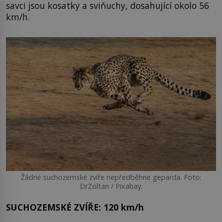
savci jsou kosatky a sviňuchy, dosahující okolo 56
km/h.
Žádné suchozemské zvíře nepředběhne geparda. Foto:
DrZoltan / Pixabay.
SUCHOZEMSKÉ ZVÍŘE: 120 km/h