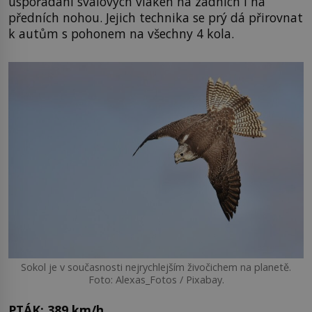
uspořádání svalových vláken na zadních i na
předních nohou. Jejich technika se prý dá přirovnat
k autům s pohonem na všechny 4 kola.
Sokol je v současnosti nejrychlejším živočichem na planetě.
Foto: Alexas_Fotos / Pixabay.
PTÁK: 389 km/h