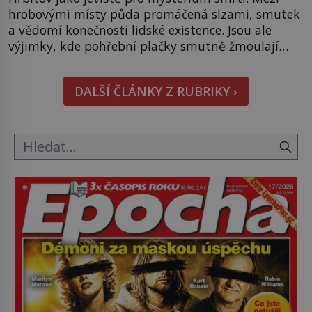
hrobovými místy půda promáčená slzami, smutek
a vědomí konečnosti lidské existence. Jsou ale
výjimky, kde pohřební plačky smutně žmoulají
kapesníky nikoli při smutečním obřadu, ale při
pohledu na výši vyměřené podpory
DALŠÍ ČLÁNKY Z RUBRIKY ›
v nezaměstnanosti. Kam vás pozveme? Unikátní
hřbitov, který si vysloužil název „Veselý“, najdeme
v rumunské vesnici Sapanta, nedaleko hranic […]