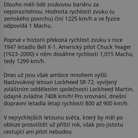
Dlouho měli lidé zvukovou bariéru za
neporazitelnou. Hodnota rychlosti zvuku (u
zemského povrchu) činí 1225 km/h a ve fyzice
odpovídá 1 Machu.
Poprvé v historii překoná rychlost zvuku v roce
1947 letadlo Bell X-1. Americký pilot Chuck Yeager
(1923–2000) v něm dosáhne rychlosti 1,015 Machu,
tedy 1299 km/h.
Dnes už jsou však ambice mnohem vyšší.
Nadzvukový letoun Lockheed SR-72, vyvíjený
zvláštním oddělením společnosti Lockheed Martin,
údajně zvládne 7408 km/h! Pro srovnání, dnešní
dopravní letadla létají rychlostí 800 až 900 km/h.
V nejrychlejších letounu světa, který by měl po
obloze prosvištět už příští rok, však pro jistotu
cestující ani pilot nebudou.