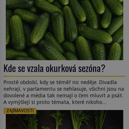
Kde se vzala okurková sezóna?
Prostě období, kdy se téměř nic neděje. Divadla
nehrají, v parlamentu se nehlasuje, všichni jsou na
dovolené a média tak nemají o čem mluvit a psát.
A vymýšlejí si proto témata, které nikoho
nezajímají. Proč je však ona letní doba spojovaná
ZAJÍMAVOSTI
zrovna s okurkami? Okurkovou sezónu známe už
od poloviny 19. století, ovšem jako Češi […]