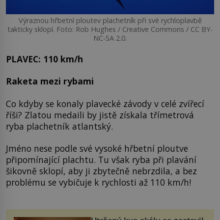
Výraznou hřbetní ploutev plachetník při své rychloplavbě
takticky sklopí. Foto: Rob Hughes / Creative Commons / CC BY-
NC-SA 2.0.
PLAVEC: 110 km/h
Raketa mezi rybami
Co kdyby se konaly plavecké závody v celé zvířecí
říši? Zlatou medaili by jistě získala třímetrová
ryba plachetník atlantský.
Jméno nese podle své vysoké hřbetní ploutve
připomínající plachtu. Tu však ryba při plavání
šikovně sklopí, aby ji zbytečně nebrzdila, a bez
problému se vybičuje k rychlosti až 110 km/h!