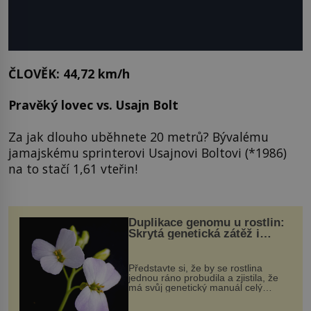
ČLOVĚK: 44,72 km/h
Pravěký lovec vs. Usajn Bolt
Za jak dlouho uběhnete 20 metrů? Bývalému
jamajskému sprinterovi Usajnovi Boltovi (*1986)
na to stačí 1,61 vteřin!
Duplikace genomu u rostlin:
Skrytá genetická zátěž i
evoluční výhoda
Představte si, že by se rostlina
jednou ráno probudila a zjistila, že
má svůj genetický manuál celý
dvakrát. Přesně to se občas v
přírodě stane – a podle nového