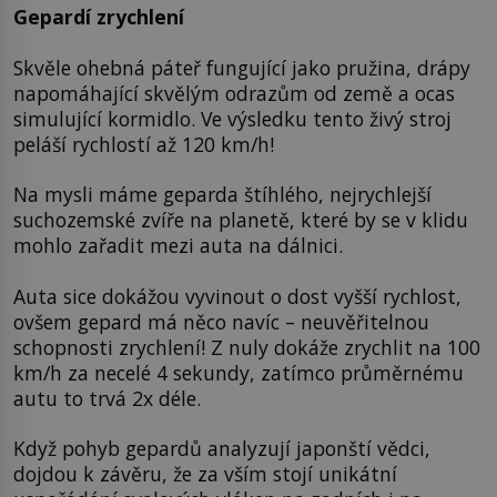
Gepardí zrychlení
Skvěle ohebná páteř fungující jako pružina, drápy
napomáhající skvělým odrazům od země a ocas
simulující kormidlo. Ve výsledku tento živý stroj
peláší rychlostí až 120 km/h!
Na mysli máme geparda štíhlého, nejrychlejší
suchozemské zvíře na planetě, které by se v klidu
mohlo zařadit mezi auta na dálnici.
Auta sice dokážou vyvinout o dost vyšší rychlost,
ovšem gepard má něco navíc – neuvěřitelnou
schopnosti zrychlení! Z nuly dokáže zrychlit na 100
km/h za necelé 4 sekundy, zatímco průměrnému
autu to trvá 2x déle.
Když pohyb gepardů analyzují japonští vědci,
dojdou k závěru, že za vším stojí unikátní