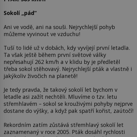
Sokolí „pád“
Ani ve vodě, ani na souši. Nejrychlejší pohyb
můžeme vyvinout ve vzduchu!
Tuší to lidé už v dobách, kdy vyvíjejí první letadla.
Ta však ještě během první světové války
nepřesahují 262 km/h a v klidu by je předletěl
třeba sokol stěhovavý. Nejrychlejší pták a vlastně i
jakýkoliv živočich na planetě!
Je tedy pravda, že takový sokolí let bychom v
letadle asi zažít nechtěli. Mluvíme o tzv. letu
střemhlavém – sokol se krouživými pohyby nejprve
dostane do výšky, a když pak spatří kořist, zaútočí!
Rekordním zatím zůstává střemhlavý sokolí let
zaznamenaný v roce 2005. Pták dosáhl rychlosti