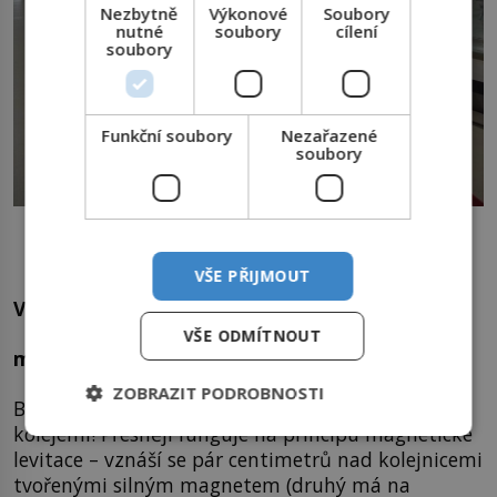
Nezbytně
Výkonové
Soubory
nutné
soubory
cílení
soubory
Funkční soubory
Nezařazené
soubory
Rychlovlaky typu MAGLEV se po celou dobu jízdy vznášejí
několik centimetrů nad magnetickou kolejí. Foto: zieak /
Creative Commons / CC BY 2.0.
VŠE PŘIJMOUT
VLAK: 620 km/h
VŠE ODMÍTNOUT
magnetický let
ZOBRAZIT PODROBNOSTI
Běžný vlak jede po kolejích, supervlak ale letí nad
kolejemi! Přesněji funguje na principu magnetické
levitace – vznáší se pár centimetrů nad kolejnicemi
tvořenými silným magnetem (druhý má na