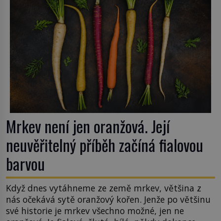
Mrkev není jen oranžová. Její
neuvěřitelný příběh začíná fialovou
barvou
Když dnes vytáhneme ze země mrkev, většina z
nás očekává sytě oranžový kořen. Jenže po většinu
své historie je mrkev všechno možné, jen ne