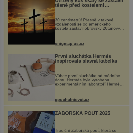
Utržený kus skály se zastavil
těsně před kostelem!
Ochránila ho boží síla?
30 centimetrů! Přesně v takové
vzdálenosti se od amerického
kostela zastavil obrovský 20tunový
balvan, který se v květnu 2014
nečekaně odtrhl od nedaleké skály
při její demolici. Podle místních stojí
enigmaplus.cz
...
První sluchátka Hermés
inspirovala slavná kabelka
Vůbec první sluchátka od módního
domu Hermès byla vyrobena
experimentálním laboratoří Hermès
Ateliers Horizons. Elegantní gadget
si vyžádal dva roky vývoje a chlubí
se ručně šitou hovězí kůží a
epochalnisvet.cz
kovový...
ZÁBOŘSKÁ POUŤ 2025
Tradiční Zábořská pouť, která se