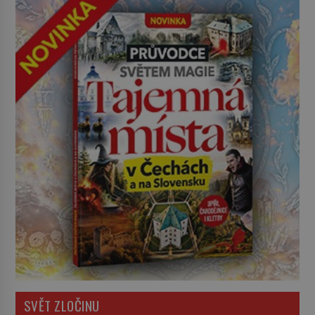
SVĚT ZLOČINU