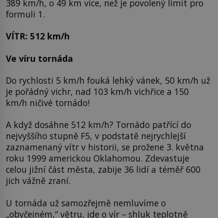
389 km/h, o 49 km více, než je povolený limit pro
formuli 1.
VÍTR: 512 km/h
Ve víru tornáda
Do rychlosti 5 km/h fouká lehký vánek, 50 km/h už
je pořádný vichr, nad 103 km/h vichřice a 150
km/h ničivé tornádo!
A když dosáhne 512 km/h? Tornádo patřící do
nejvyššího stupně F5, v podstatě nejrychlejší
zaznamenaný vítr v historii, se prožene 3. května
roku 1999 americkou Oklahomou. Zdevastuje
celou jižní část města, zabije 36 lidí a téměř 600
jich vážně zraní.
U tornáda už samozřejmě nemluvíme o
„obyčejném,“ větru, jde o vír – shluk teplotně