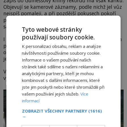
Zápis do Guinessovy knihy rekordů má však kaňku.
Objevují se kamerové záznamy, podle nichž jel vůz
nejspíš pomaleji, a při pozdější pokusech pokoří
pouze 460,4 km/h (chybu měření později přizná i
sama automobilka).
Tyto webové stránky
používají soubory cookie.
I tak se ale SSC Tuatara stává nejrychlejším vozem
planety. Rekord se totiž dle pravidel měří jízdou v
K personalizaci obsahu, reklam a analýze
obou směrech, aby se vyloučil vliv větru. Bugatti
návštěvnosti používáme soubory cookie.
jelo při svém rekordu pouze jedním.
Informace o vašem používání našich
stránek také sdílíme s našimi reklamními a
Vypadá to však, že rozehraný souboj na svůj
analytickými partnery, kteří je mohou
výsledek teprve čeká.
kombinovat s dalšími informacemi, které
jste jim poskytli nebo které shromáždili při
vašem používání jejich služeb.
Více
informací
ZOBRAZIT VŠECHNY PARTNERY
(1616)
→