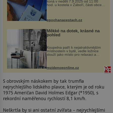
koná v neděli 7.9.2025 od 11:00
hod. u kostela v Záboří, části obce
Kly u Mělníka. V programu naleznete
komentovanou prohlídku kostela,
dobovou hudbu, řemesla, atrakce...
epochanacestach.cz
Měkké na dotek, krásné na
pohled
Koupelna patří k nejatraktivnějším
místnostem v bytě, vedle ložnice
slouží jako místo pro relaxaci a
odpočinek. Koupelnový textil –
ručníky, osušky a koberečky –
mohou jako mávnutím kouzelného
rezidenceonline.cz
proutku...
S obrovským náskokem by tak trumfla
nejrychlejšího lidského plavce, kterým je od roku
1975 Američan David Holmes Edgar (*1950), s
rekordní naměřenou rychlostí 8,1 km/h.
Neškrtla by si ani ostatní zvířata – nejrychlejšími