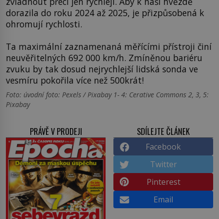
zvládnout přeci jen rychleji. Aby k naší hvězdě
dorazila do roku 2024 až 2025, je přizpůsobená k
ohromují rychlosti.
Ta maximální zaznamenaná měřícími přístroji činí
neuvěřitelných 692 000 km/h. Zmíněnou bariéru
zvuku by tak dosud nejrychlejší lidská sonda ve
vesmíru pokořila více než 500krát!
Foto: úvodní foto: Pexels / Pixabay 1- 4: Cerative Commons 2, 3, 5:
Pixabay
PRÁVĚ V PRODEJI
SDÍLEJTE ČLÁNEK
Facebook
Twitter
Pinterest
Email