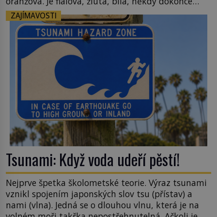
oranžová. Je fialová, žlutá, bílá, někdy dokonce
téměř černá. Až díky stovkám let pečlivého
ZAJÍMAVOSTI
šlechtění se z ní stává zelenina, bez které si českou
zahradu ani nedokážeme představit. Její příběh je
[…]
Tsunami: Když voda udeří pěstí!
Nejprve špetka školometské teorie. Výraz tsunami
vznikl spojením japonských slov tsu (přístav) a
nami (vlna). Jedná se o dlouhou vlnu, která je na
volném moři takřka nepostřehnutelná. Ačkoli je