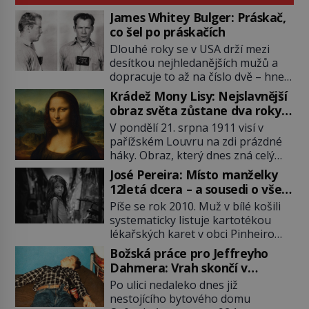
James Whitey Bulger: Práskač,
co šel po práskačích
Dlouhé roky se v USA drží mezi
desítkou nejhledanějších mužů a
dopracuje to až na číslo dvě – hned
po Usámovi bin Ládinovi (1957–
Krádež Mony Lisy: Nejslavnější
2011). To je James „Whitey“ Bulger
obraz světa zůstane dva roky
(1929–2018) viněný ze spoluúčasti
nezvěstný
V pondělí 21. srpna 1911 visí v
na 19 vraždách, vydírání a lichvy. A
pařížském Louvru na zdi prázdné
samozřejmě, krom toho je ještě
háky. Obraz, který dnes zná celý
drogový dealer, který neváhá
svět, je pryč. Zpočátku si nikdo
odstranit z cesty všechny práskače,
José Pereira: Místo manželky
nemyslí, že jde o krádež.
zatímco […]
12letá dcera – a sousedi o všem
Zaměstnanci jsou přesvědčeni, že
vědí!
Píše se rok 2010. Muž v bílé košili
Mona Lisa je jen v restaurátorské
systematicky listuje kartotékou
dílně nebo u fotografa. Když se
lékařských karet v obci Pinheiro
ukáže pravda, propukne jeden z
ležící asi 20 kilometrů od farmy s
největších honů na zloděje v […]
Božská práce pro Jeffreyho
podivínským majitelem. Něco tu
Dahmera: Vrah skončí v
nesedí. Ledaže… Ledaže by ta
tratolišti krve ve vězeňských
Po ulici nedaleko dnes již
mladá dívka z farmy byla ne
umývárnách
nestojícího bytového domu
manželkou, ale dcerou – a všechny