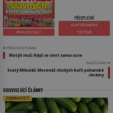
PŘEDPLATNÉ
ELEKTRONICKÉ
PROLISTOVAT
TIŠTĚNÉ
PŘEDCHOZÍ ČLÁNEK
Motýlí muž: Když se smrt sama ozve
DALŠÍ ČLÁNEK
Svatý Mikuláš: Mecenáš chudých bořil pohanské
chrámy
SOUVISEJÍCÍ ČLÁNKY
ZAJÍMAVOSTI