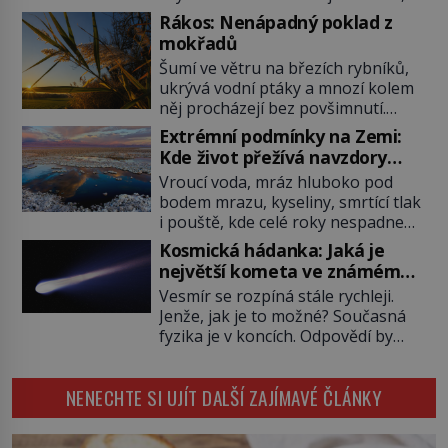
která má do vesmíru vynést kromě
Rákos: Nenápadný poklad z
posádky také obyčejnou učitelku.
mokřadů
Po několika sekundách všem
Šumí ve větru na březích rybníků,
ztuhnou úsměvy, stroj totiž
ukrývá vodní ptáky a mnozí kolem
exploduje. Jejich konstrukce není
něj procházejí bez povšimnutí.
z levného kraje, daňové poplatníky
Přesto právě rákos pomáhal stavět
stojí miliardy dolarů. Na druhou
Extrémní podmínky na Zemi:
domy, vyrábět lodě, zapisovat první
stranu zvládnou jen představitelné
Kde život přežívá navzdory
texty a inspiroval řadu pověstí.
věci. Na malé kousky Název:
všemu
Vroucí voda, mráz hluboko pod
Tato skromná, ale užitečná
Columbia První […]
bodem mrazu, kyseliny, smrtící tlak
rostlina provází člověka už tisíce
i pouště, kde celé roky nespadne
let. Většina lidí vnímá rákos jen jako
jediná kapka deště. Na první
obyčejnou kulisu letního koupání.
Kosmická hádanka: Jaká je
pohled místa, kde nemůže
Stačí se však podívat […]
největší kometa ve známém
existovat vůbec nic. Přesto právě
vesmíru?
Vesmír se rozpíná stále rychleji.
tady vědci objevují organismy,
Jenže, jak je to možné? Současná
které posouvají hranice života.
fyzika je v koncích. Odpovědí by
Každý nový nález mění naše
mohla být hypotetická temná
představy o tom, co všechno
energie. Právě na tu se zaměří
dokáže příroda a napovídá, kde
NENECHTE SI UJÍT DALŠÍ ZAJÍMAVÉ ČLÁNKY
pozornost dvojice zkušených
bychom jednou […]
astronomů. Namísto ní ale objeví
něco mnohem hmatatelnějšího.