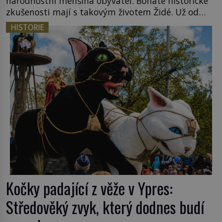
národnostní menšina obyvatel. Bohaté historické
zkušenosti mají s takovým životem Židé. Už od
středověku jsou totiž v každou chvíli nuceni v
HISTORIE
nějakém žít. Mezi ty nejslavnější patří i římské
ghetto založené v roce 1555. Pokud jde o vztah
k Židům, nemá se Řím čím chlubit. […]
Kočky padající z věže v Ypres:
Středověký zvyk, který dodnes budí