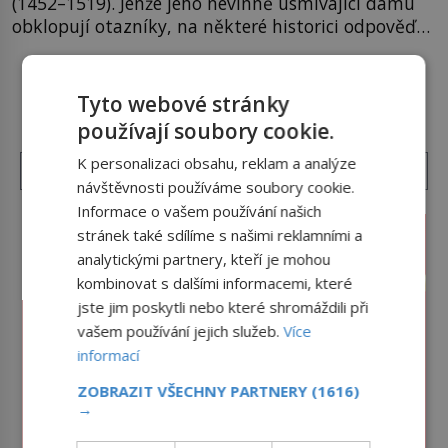
(1452–1519). Jenže jeho nevinně usmívající dámu
obklopují otazníky, na některé historici odpověď
objeví, jiné zůstanou nezodpovězené. Kam si ji
pověsil Napoleon? Samotný císař Napoleon
DALŠÍ ČLÁNKY Z RUBRIKY ›
Bonaparte (1769–1821) má pro malbu slabost, a
Tyto webové stránky
tak si ji ještě jako první konzul přemístí do své
používají soubory cookie.
ložnice v Tuilerisjkém […]
K personalizaci obsahu, reklam a analýze
návštěvnosti používáme soubory cookie.
Informace o vašem používání našich
stránek také sdílíme s našimi reklamními a
analytickými partnery, kteří je mohou
kombinovat s dalšími informacemi, které
jste jim poskytli nebo které shromáždili při
vašem používání jejich služeb.
Více
informací
ZOBRAZIT VŠECHNY PARTNERY
(1616)
→