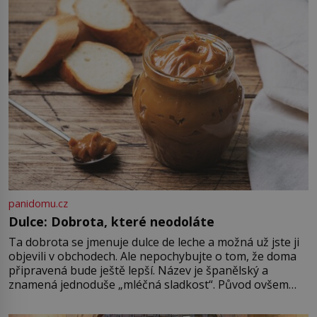
Naprosto rekordní kometu!
Astronomové Pedro Bernardinelli a
Gary Bernstein mravenčí prací
zkoumají archivní snímky v rámci
Průzkumu temné energie […]
panidomu.cz
Dulce: Dobrota, které neodoláte
Ta dobrota se jmenuje dulce de leche a možná už jste ji
objevili v obchodech. Ale nepochybujte o tom, že doma
připravená bude ještě lepší. Název je španělský a
znamená jednoduše „mléčná sladkost“. Původ ovšem
není úplně jednoznačný, o autorství této receptury se
pře hned několik latinskoamerických zemí a k tomu