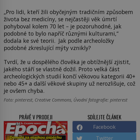
„Pro lidi, kteří žili obyčejným tradičním způsobem
života bez medicíny, se nejčastěji věk úmrtí
pohyboval kolem 70 let – je pozoruhodné, jak
podobné to bylo napříč různými kulturami,“
dodala ke své teorii. Jak podle archeoložky
podobné zkreslující mýty vznikly?
Tvrdí, že u dospělého člověka je obtížnější zjistit,
jakého stáří se vlastně dožil. Proto velká část
archeologických studií končí věkovou kategorii 40+
nebo 45+ a další věkové skupiny už nerozlišuje, což
je ovšem chyba.
Foto: pinterest, Creative Commons, Úvodní fotografie: pinterest
PRÁVĚ V PRODEJI
SDÍLEJTE ČLÁNEK
Facebook
Twitter