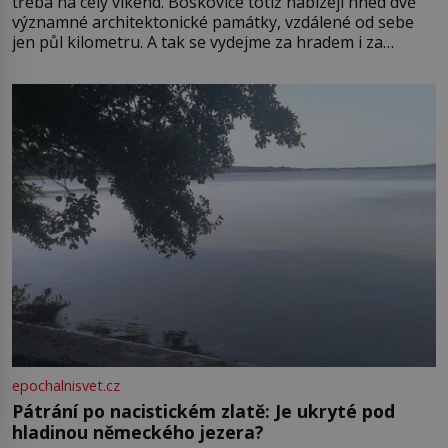
třeba na celý víkend. Boskovice totiž nabízejí hned dvě
významné architektonické památky, vzdálené od sebe
jen půl kilometru. A tak se vydejme za hradem i za
zámkem do krásné jihomoravské krajiny. Trhová osada
Boskovice na okraji Drahanské vrchoviny vznikla někdy
ve13. století, a už v roce 1313 kronikáři zaznamenali
epochalnisvet.cz
Pátrání po nacistickém zlatě: Je ukryté pod
hladinou německého jezera?