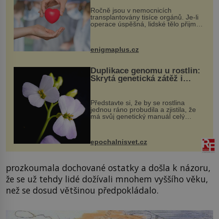
Ročně jsou v nemocnicích
transplantovány tisíce orgánů. Je-li
operace úspěšná, lidské tělo přijme
darovaný orgán za své a pacient
může vést plnohodnotný život. Ale co
když při transplantaci nepřijímám...
enigmaplus.cz
Duplikace genomu u rostlin:
Skrytá genetická zátěž i
evoluční výhoda
Představte si, že by se rostlina
jednou ráno probudila a zjistila, že
má svůj genetický manuál celý
dvakrát. Přesně to se občas v
přírodě stane – a podle nového
výzkumu to může být pro druhy
epochalnisvet.cz
vstupenka...
prozkoumala dochované ostatky a došla k názoru,
že se už tehdy lidé dožívali mnohem vyššího věku,
než se dosud většinou předpokládalo.