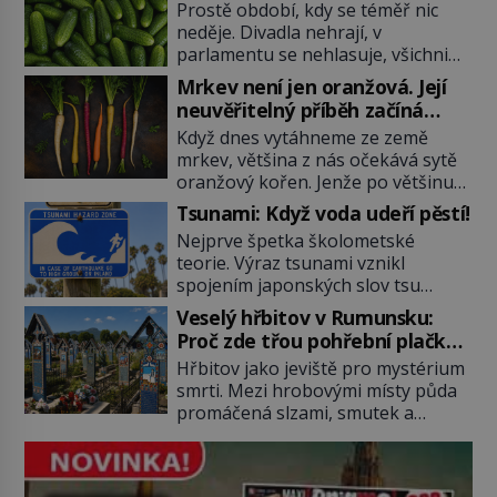
Prostě období, kdy se téměř nic
neděje. Divadla nehrají, v
parlamentu se nehlasuje, všichni
jsou na dovolené a média tak
Mrkev není jen oranžová. Její
nemají o čem mluvit a psát. A
neuvěřitelný příběh začíná
vymýšlejí si proto témata, které
fialovou barvou
Když dnes vytáhneme ze země
nikoho nezajímají. Proč je však ona
mrkev, většina z nás očekává sytě
letní doba spojovaná zrovna s
oranžový kořen. Jenže po většinu
okurkami? Okurkovou sezónu
své historie je mrkev všechno
známe už od poloviny 19. století,
Tsunami: Když voda udeří pěstí!
možné, jen ne oranžová. Je fialová,
ovšem jako Češi […]
Nejprve špetka školometské
žlutá, bílá, někdy dokonce téměř
teorie. Výraz tsunami vznikl
černá. Až díky stovkám let
spojením japonských slov tsu
pečlivého šlechtění se z ní stává
(přístav) a nami (vlna). Jedná se o
zelenina, bez které si českou
Veselý hřbitov v Rumunsku:
dlouhou vlnu, která je na volném
zahradu ani nedokážeme
Proč zde třou pohřební plačky
moři takřka nepostřehnutelná.
představit. Její příběh je […]
bídu s nouzí?
Hřbitov jako jeviště pro mystérium
Ačkoli je vlnová délka tsunami i 300
smrti. Mezi hrobovými místy půda
kilometrů, výška vlny na volném
promáčená slzami, smutek a
moři je maximálně 1,5 metru.
vědomí konečnosti lidské existence.
Máme se podobné obří vlny obávat
Jsou ale výjimky, kde pohřební
i v Evropě? Vznik tsunami si […]
plačky smutně žmoulají kapesníky