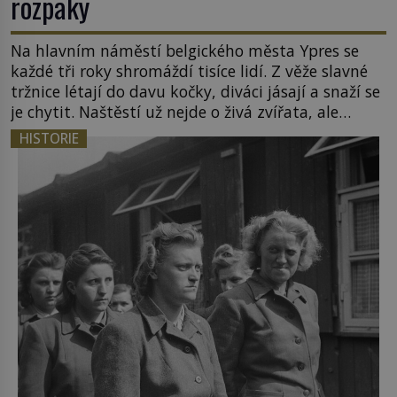
rozpaky
Na hlavním náměstí belgického města Ypres se
každé tři roky shromáždí tisíce lidí. Z věže slavné
tržnice létají do davu kočky, diváci jásají a snaží se
je chytit. Naštěstí už nejde o živá zvířata, ale
jenom o plyšové suvenýry. Kdysi to ale bylo jinak.
HISTORIE
Tato veselá podívaná připomíná jeden z
nejpodivnějších a zároveň nejkrutějších zvyků […]