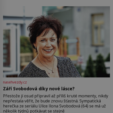
pamatuji, tak jsme s Mirkem byli zamilovaní mnohem víc.
Jsme spolu moc rádi Tehdy byla jiná doba, když
nasehvezdy.cz
Září Svobodová díky nové lásce?
Přestože jí osud připravil až příliš kruté momenty, nikdy
nepřestala věřit, že bude znovu šťastná. Sympatická
herečka ze seriálu Ulice Ilona Svobodová (64) se má už
několik týdnů potkávat se stejně