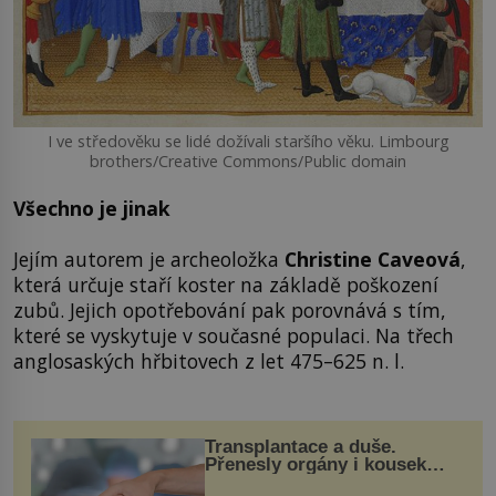
I ve středověku se lidé dožívali staršího věku. Limbourg
brothers/Creative Commons/Public domain
Všechno je jinak
Jejím autorem je archeoložka
Christine Caveová
,
která určuje staří koster na základě poškození
zubů. Jejich opotřebování pak porovnává s tím,
které se vyskytuje v současné populaci. Na třech
anglosaských hřbitovech z let 475–625 n. l.
Transplantace a duše.
Přenesly orgány i kousek
osobnosti dárce?