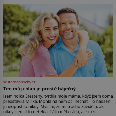
můžete obohatit své rituály a přinést do svého života
větší harmonii a klid. Je důležité
skutecnepribehy.cz
Ten můj chlap je prostě báječný
Jsem holka Štěstěny, tvrdila moje máma, když jsem doma
představila Mirka. Mohla na něm oči nechat. To nadšení
ji neopustilo nikdy. Myslím, že mi trochu záviděla, ale
nikdy jsem jí to neřekla. Tátu měla ráda, ale co si