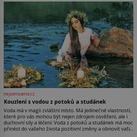
milostpaní. Stačí jenom na sukni,“ zhodnotí švadlena
množství růžového mušelínu. „Ošidili vás, podívejte.“
Vezme do ruky dřevěnou
nejsemsama.cz
Kouzlení s vodou z potoků a studánek
Voda má v magii zvláštní místo. Má jedinečné vlastnosti,
které pro vás mohou být nejen zdrojem osvěžení, ale i
duchovní síly a léčení. Voda z potoků a studánek má moc
přinést do vašeho života pozitivní změny a obnovit vaši
energii. Využitím těchto přírodních zdrojů v magii