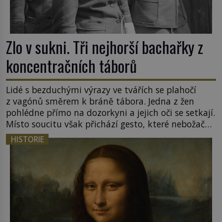
Zlo v sukni. Tři nejhorší bachařky z
koncentračních táborů
Lidé s bezduchými výrazy ve tvářích se plahočí
z vagónů směrem k bráně tábora. Jedna z žen
pohlédne přímo na dozorkyni a jejich oči se setkají.
Místo soucitu však přichází gesto, které nebožačku
posílá rovnou do plynové komory. Jména jako
HISTORIE
Rudolf Höss (1901–1947), Josef Mengele (1911–
1979) či Heinrich Himmler (1900–1945) zná každý,
o koho se historie jen otřela. Jenže […]