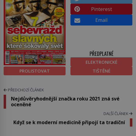
Pinterest
Email
PŘEDPLATNÉ
ELEKTRONICKÉ
PROLISTOVAT
TIŠTĚNÉ
PŘEDCHOZÍ ČLÁNEK
Nejdůvěryhodnější značka roku 2021 zná své
oceněné
DALŠÍ ČLÁNEK
Když se k moderní medicíně připojí ta tradiční