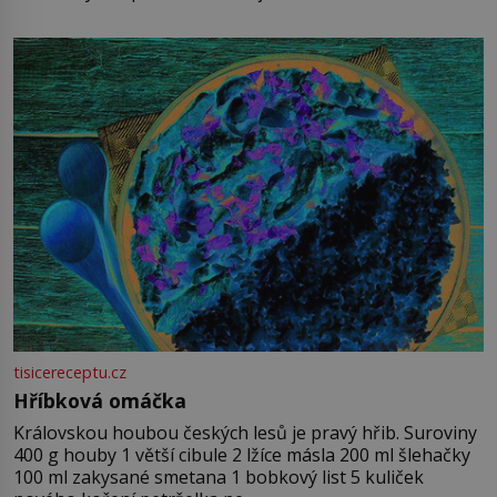
tisicereceptu.cz
Hříbková omáčka
Královskou houbou českých lesů je pravý hřib. Suroviny
400 g houby 1 větší cibule 2 lžíce másla 200 ml šlehačky
100 ml zakysané smetana 1 bobkový list 5 kuliček