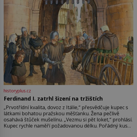
Francie, kde se traduje,
historyplus.cz
Ferdinand I. zatrhl šizení na tržištích
„Prvotřídní kvalita, dovoz z Itálie,“ přesvědčuje kupec s
látkami bohatou pražskou měšťanku. Žena pečlivě
osahává štůček mušelínu. „Vezmu si pět loket,“ prohlásí.
Kupec rychle naměří požadovanou délku. Pořádný kus
mu přitom zůstane za prsty… „Na šaty ho bude málo,