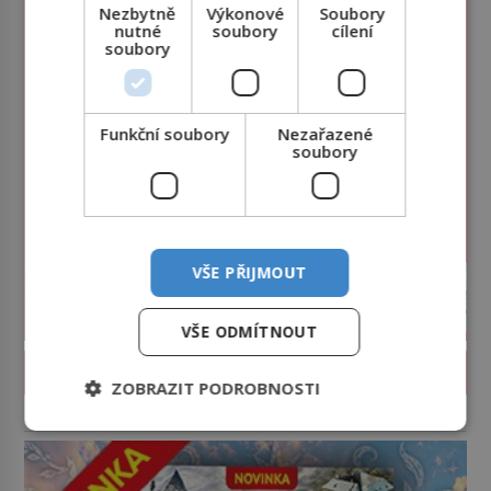
Nezbytně
Výkonové
Soubory
nutné
soubory
cílení
soubory
Funkční soubory
Nezařazené
soubory
VŠE PŘIJMOUT
VŠE ODMÍTNOUT
PROLISTOVAT ČASOPIS
ZOBRAZIT PODROBNOSTI
reklama