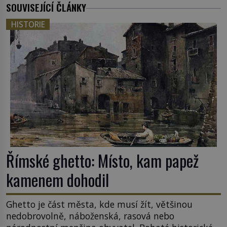
SOUVISEJÍCÍ ČLÁNKY
HISTORIE
Římské ghetto: Místo, kam papež
kamenem dohodil
Ghetto je část města, kde musí žít, většinou
nedobrovolně, náboženská, rasová nebo