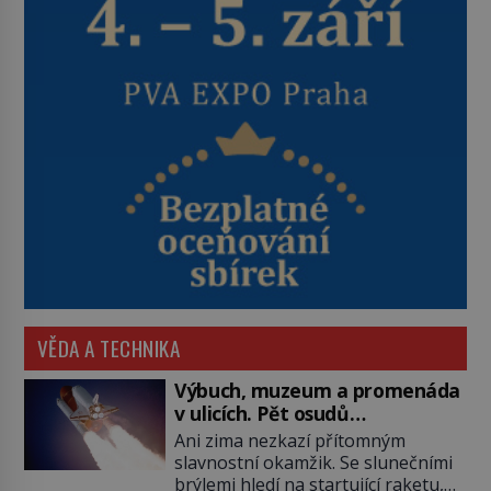
VĚDA A TECHNIKA
Výbuch, muzeum a promenáda
v ulicích. Pět osudů
nejslavnějších raketoplánů
Ani zima nezkazí přítomným
slavnostní okamžik. Se slunečními
brýlemi hledí na startující raketu,