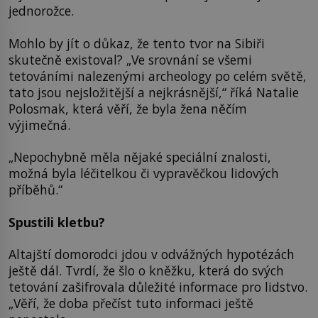
jednorožce.
Mohlo by jít o důkaz, že tento tvor na Sibiři
skutečně existoval? „Ve srovnání se všemi
tetováními nalezenými archeology po celém světě,
tato jsou nejsložitější a nejkrásnější,“ říká Natalie
Polosmak, která věří, že byla žena něčím
výjimečná.
„Nepochybně měla nějaké speciální znalosti,
možná byla léčitelkou či vypravěčkou lidových
příběhů.“
Spustili kletbu?
Altajští domorodci jdou v odvážných hypotézách
ještě dál. Tvrdí, že šlo o kněžku, která do svých
tetování zašifrovala důležité informace pro lidstvo.
„Věří, že doba přečíst tuto informaci ještě