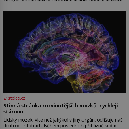
oblečená v chatrných vězeňských hadrech. Co tato
přízračná scéna znamená? Je jaro roku 1945, druhá
světová válka se chýlí ke konci. Jezero Stolpsee
21stoleti.cz
Stinná stránka rozvinutějších mozků: rychleji
stárnou
Lidský mozek, více než jakýkoliv jiný orgán, odlišuje náš
druh od ostatních. Během posledních přibližně sedmi