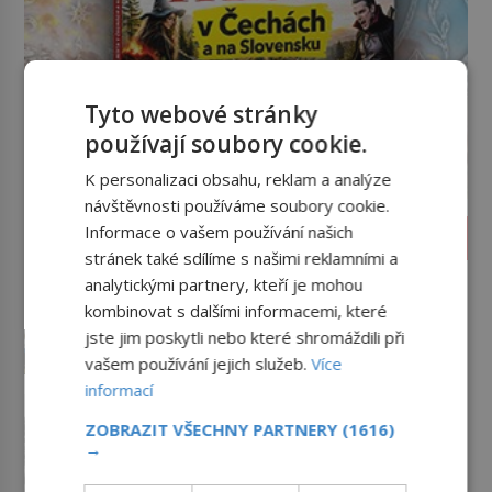
Tyto webové stránky
používají soubory cookie.
K personalizaci obsahu, reklam a analýze
návštěvnosti používáme soubory cookie.
Informace o vašem používání našich
HISTORIE
stránek také sdílíme s našimi reklamními a
Kočky padající z věže v Ypres:
analytickými partnery, kteří je mohou
Středověký zvyk, který dodnes
kombinovat s dalšími informacemi, které
budí rozpaky
Na hlavním náměstí belgického
jste jim poskytli nebo které shromáždili při
města Ypres se každé tři roky
vašem používání jejich služeb.
Více
shromáždí tisíce lidí. Z věže slavné
informací
tržnice létají do davu kočky, diváci
Zlo v sukni. Tři nejhorší
jásají a snaží se je chytit. Naštěstí
bachařky z koncentračních
ZOBRAZIT VŠECHNY PARTNERY
(1616)
už nejde o živá zvířata, ale jenom o
→
táborů
Lidé s bezduchými výrazy ve tvářích
plyšové suvenýry. Kdysi to ale bylo
se plahočí z vagónů směrem
jinak. Tato veselá podívaná