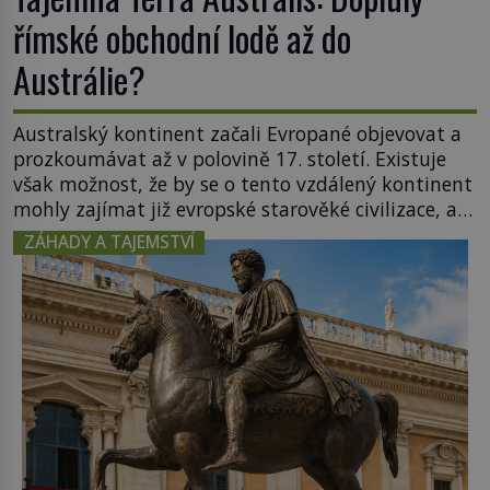
římské obchodní lodě až do
Austrálie?
Australský kontinent začali Evropané objevovat a
prozkoumávat až v polovině 17. století. Existuje
však možnost, že by se o tento vzdálený kontinent
mohly zajímat již evropské starověké civilizace, a
to o 15 století dříve? Již od starověku kartografové
ZÁHADY A TAJEMSTVÍ
zakreslovali do map záhadný kontinent Terra
Australis – Jižní zemi. Proč? Do jisté míry to byl
smysl pro […]