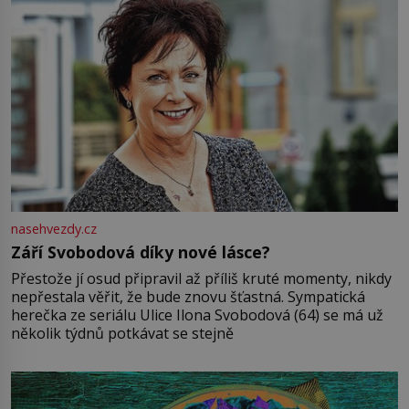
nasehvezdy.cz
Září Svobodová díky nové lásce?
Přestože jí osud připravil až příliš kruté momenty, nikdy
nepřestala věřit, že bude znovu šťastná. Sympatická
herečka ze seriálu Ulice Ilona Svobodová (64) se má už
několik týdnů potkávat se stejně