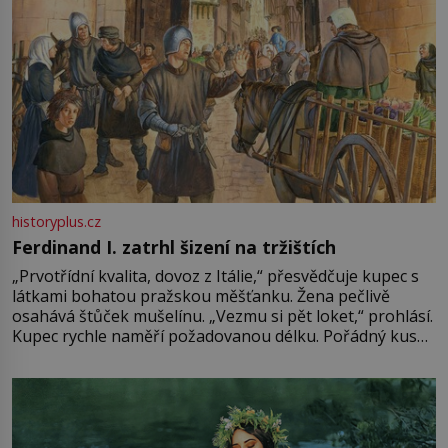
historyplus.cz
Ferdinand I. zatrhl šizení na tržištích
„Prvotřídní kvalita, dovoz z Itálie,“ přesvědčuje kupec s
látkami bohatou pražskou měšťanku. Žena pečlivě
osahává štůček mušelínu. „Vezmu si pět loket,“ prohlásí.
Kupec rychle naměří požadovanou délku. Pořádný kus
mu přitom zůstane za prsty… „Na šaty ho bude málo,
milostpaní. Stačí jenom na sukni,“ zhodnotí švadlena
množství růžového mušelínu. „Ošidili vás, podívejte.“
Vezme do ruky dřevěnou