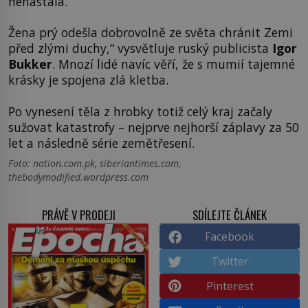
nenastala.
Žena prý odešla dobrovolně ze světa chránit Zemi
před zlými duchy,“ vysvětluje ruský publicista
Igor
Bukker
. Mnozí lidé navíc věří, že s mumií tajemné
krásky je spojena zlá kletba.
Po vynesení těla z hrobky totiž celý kraj začaly
sužovat katastrofy – nejprve nejhorší záplavy za 50
let a následně série zemětřesení.
Foto: nation.com.pk, siberiantimes.com,
thebodymodified.wordpress.com
PRÁVĚ V PRODEJI
SDÍLEJTE ČLÁNEK
Facebook
Twitter
Pinterest