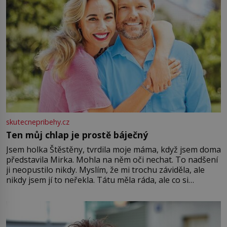
skutecnepribehy.cz
Ten můj chlap je prostě báječný
Jsem holka Štěstěny, tvrdila moje máma, když jsem doma
představila Mirka. Mohla na něm oči nechat. To nadšení
ji neopustilo nikdy. Myslím, že mi trochu záviděla, ale
nikdy jsem jí to neřekla. Tátu měla ráda, ale co si
pamatuji, tak jsme s Mirkem byli zamilovaní mnohem víc.
Jsme spolu moc rádi Tehdy byla jiná doba, když