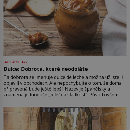
První […]
panidomu.cz
Dulce: Dobrota, které neodoláte
Ta dobrota se jmenuje dulce de leche a možná už jste ji
objevili v obchodech. Ale nepochybujte o tom, že doma
připravená bude ještě lepší. Název je španělský a
znamená jednoduše „mléčná sladkost“. Původ ovšem
není úplně jednoznačný, o autorství této receptury se
pře hned několik latinskoamerických zemí a k tomu
Francie, kde se traduje,