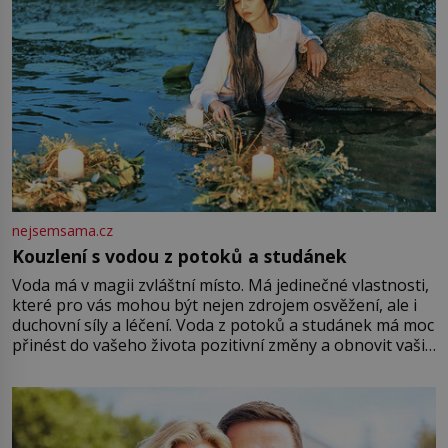
nejsemsama.cz
Kouzlení s vodou z potoků a studánek
Voda má v magii zvláštní místo. Má jedinečné vlastnosti,
které pro vás mohou být nejen zdrojem osvěžení, ale i
duchovní síly a léčení. Voda z potoků a studánek má moc
přinést do vašeho života pozitivní změny a obnovit vaši
energii. Využitím těchto přírodních zdrojů v magii
můžete obohatit své rituály a přinést do svého života
větší harmonii a klid. Je důležité