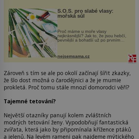
S.O.S. pro slabé vlasy:
mořská sůl
Proč máme u moře vlasy
nejkrásnější? Jak to, že jsou hebčí,
pevnější a bohatší už po prvním
vykoupání? Protože sůl obsažená v
mořské vodě má blahodárný vliv.
Nejen na tělo a pokožku, ale i na
nejsemsama.cz
vlasy. ...
Zároveň s tím se ale po okolí začínají šířit zkazky,
že šlo dost možná o čarodějnici a že je mumie
prokletá. Proč tomu stále mnozí domorodci věří?
Tajemné tetování?
Největší otazníky panují kolem zvláštních
modrých tetování ženy. Vypodobňují fantastická
zvířata, která jako by připomínala křížence ptáků
a jelenů. Na levém rameni pak najdeme mýtického