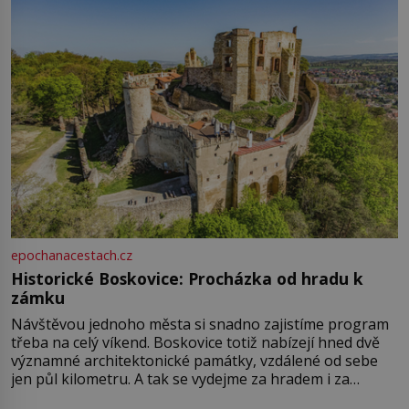
epochanacestach.cz
Historické Boskovice: Procházka od hradu k
zámku
Návštěvou jednoho města si snadno zajistíme program
třeba na celý víkend. Boskovice totiž nabízejí hned dvě
významné architektonické památky, vzdálené od sebe
jen půl kilometru. A tak se vydejme za hradem i za
zámkem do krásné jihomoravské krajiny. Trhová osada