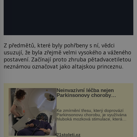
Z předmětů, které byly pohřbeny s ní, vědci
usuzují, že byla zřejmě velmi vysokého a váženého
postavení. Začínají proto zhruba pětadvacetiletou
neznámou označovat jako altajskou princeznu.
Neinvazivní léčba nejen
Parkinsonovy choroby
pomocí ultrazvukové
„helmy“
Ke zmírnění třesu, který doprovází
Parkinsonovu chorobu, je využívána
hluboká mozková stimulace, která
však vyžaduje vysoce invazivní
zákrok. Ultrazvuk zase není vhodný
k dostatečně přesnému zacílení ...
21stoleti.cz