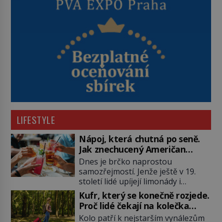
LIFESTYLE
Nápoj, která chutná po seně.
Jak znechucený Američan
vymyslel brčko
Dnes je brčko naprostou
samozřejmostí. Jenže ještě v 19.
století lidé upíjejí limonády i
koktejly dutými stébly žita nebo
Kufr, který se konečně rozjede.
žitné slámy. Fungují sice dobře,
Proč lidé čekají na kolečka
mají ale jednu nepříjemnou
téměř pět tisíc let?
Kolo patří k nejstarším vynálezům
vlastnost po chvíli se rozmáčejí a