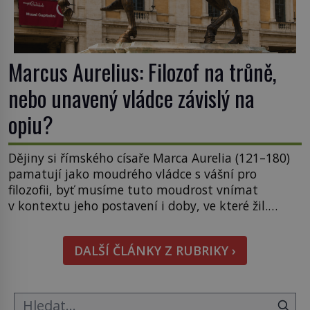
Marcus Aurelius: Filozof na trůně,
nebo unavený vládce závislý na
opiu?
Dějiny si římského císaře Marca Aurelia (121–180)
pamatují jako moudrého vládce s vášní pro
filozofii, byť musíme tuto moudrost vnímat
v kontextu jeho postavení i doby, ve které žil.
Máme však nyní rozbít tuto obecně přijímanou
pravdu na padrť a prohlásit, že to byl jen životem
DALŠÍ ČLÁNKY Z RUBRIKY ›
unavený a drogou ovládaný muž? Marcus Aurelius
byl zastáncem stoicismu, učení, […]