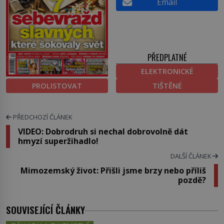
Email
PŘEDPLATNÉ
ELEKTRONICKÉ
PROLISTOVAT
TIŠTĚNÉ
PŘEDCHOZÍ ČLÁNEK
VIDEO: Dobrodruh si nechal dobrovolně dát
hmyzí superžihadlo!
DALŠÍ ČLÁNEK
Mimozemský život: Přišli jsme brzy nebo příliš
pozdě?
SOUVISEJÍCÍ ČLÁNKY