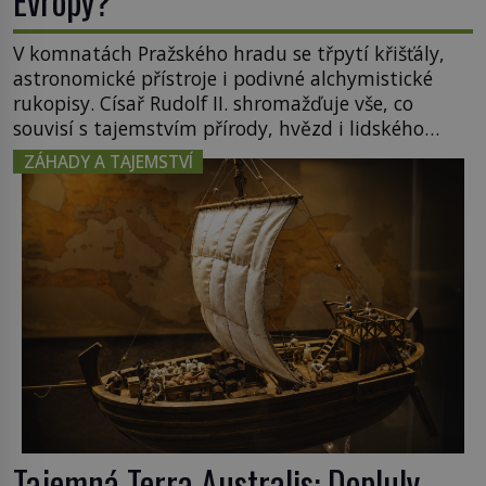
Evropy?
V komnatách Pražského hradu se třpytí křišťály,
astronomické přístroje i podivné alchymistické
rukopisy. Císař Rudolf II. shromažďuje vše, co
souvisí s tajemstvím přírody, hvězd i lidského
poznání. Jenže po jeho smrti se jeho slavné sbírky
ZÁHADY A TAJEMSTVÍ
začínají rozpadat a část z nich mizí navždy. Kdo
odnesl nejvzácnější knihy? A existují ještě někde
zapomenuté rukopisy, které nikdo […]
Tajemná Terra Australis: Dopluly