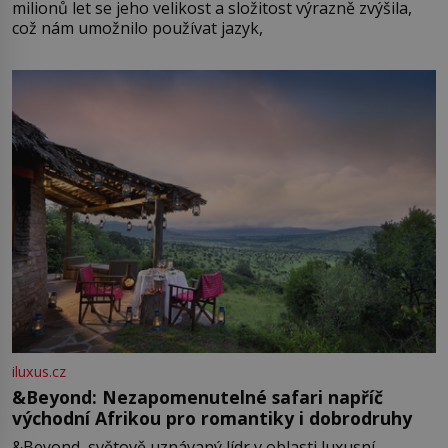
milionů let se jeho velikost a složitost výrazně zvýšila,
což nám umožnilo používat jazyk,
iluxus.cz
&Beyond: Nezapomenutelné safari napříč
východní Afrikou pro romantiky i dobrodruhy
&Beyond, světově uznávaný lídr v oblasti luxusní