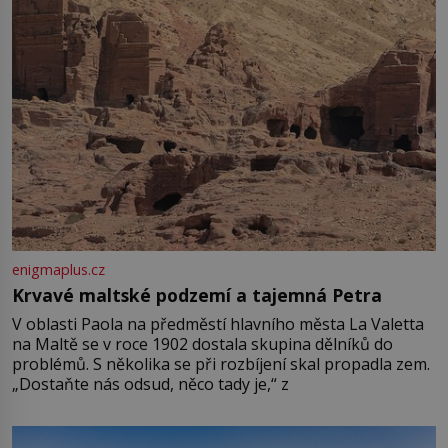
enigmaplus.cz
Krvavé maltské podzemí a tajemná Petra
V oblasti Paola na předměstí hlavního města La Valetta
na Maltě se v roce 1902 dostala skupina dělníků do
problémů. S několika se při rozbíjení skal propadla zem.
„Dostaňte nás odsud, něco tady je,“ z