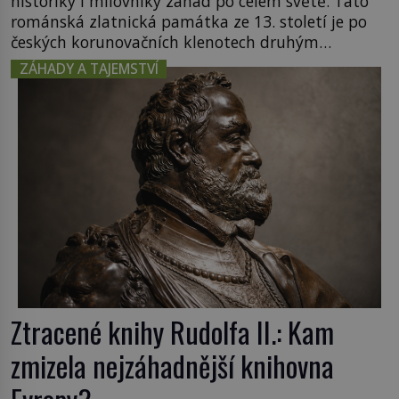
historiky i milovníky záhad po celém světě. Tato
románská zlatnická památka ze 13. století je po
českých korunovačních klenotech druhým
nejcennějším movitým majetkem v České
ZÁHADY A TAJEMSTVÍ
republice. Přestože byl klenot v roce 1985 po
dramatickém pátrání kriminalistů úspěšně
nalezen, jeho minulost stále obestírá hustá mlha.
Otázky, jak přesně se tato […]
Ztracené knihy Rudolfa II.: Kam
zmizela nejzáhadnější knihovna