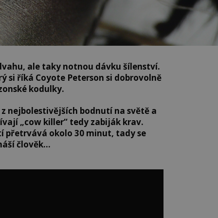
vahu, ale taky notnou dávku šílenství.
ý si říká Coyote Peterson si dobrovolně
izonské kodulky.
z nejbolestivějších bodnutí na světě a
ívají „cow killer“ tedy zabiják krav.
í přetrvává okolo 30 minut, tady se
náší člověk…