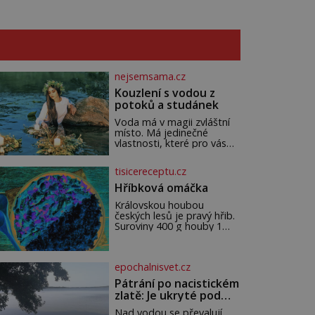
nejsemsama.cz
Kouzlení s vodou z
potoků a studánek
Voda má v magii zvláštní
místo. Má jedinečné
vlastnosti, které pro vás
mohou být nejen zdrojem
osvěžení, ale i duchovní síly
tisicereceptu.cz
a léčení. Voda z potoků a
studánek má moc přinést
Hříbková omáčka
do vašeho života pozitivní
Královskou houbou
změny a obnovit vaši
českých lesů je pravý hřib.
energii. Využitím těchto
Suroviny 400 g houby 1
přírodních zdrojů v magii
větší cibule 2 lžíce másla
můžete obohatit své
200 ml šlehačky 100 ml
rituály a přinést do svého
zakysané smetana 1
života větší harmonii a klid.
epochalnisvet.cz
bobkový list 5 kuliček
Je důležité
nového koření petrželka ne
Pátrání po nacistickém
zlatě: Je ukryté pod
hladinou německého
Nad vodou se převalují