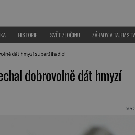
IKA
HISTORIE
SVĚT ZLOČINU
ZÁHADY A TAJEMSTV
lně dát hmyzí superžihadlo!
echal dobrovolně dát hmyzí
26.9.2