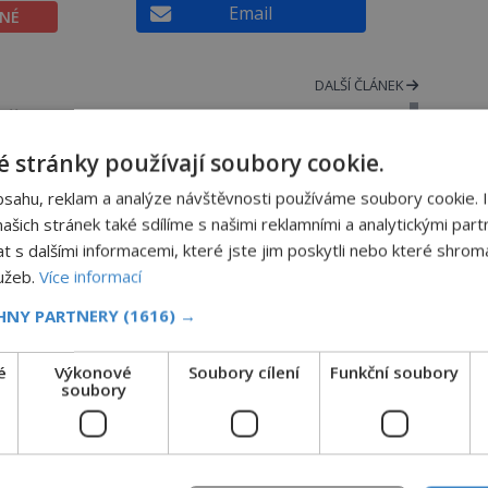
Email
ĚNÉ
DALŠÍ ČLÁNEK
dělal
Mumie Ukok: Tetovaná princezna
z Altaje
 stránky používají soubory cookie.
bsahu, reklam a analýze návštěvnosti používáme soubory cookie. 
šich stránek také sdílíme s našimi reklamními a analytickými partn
Kde se vzala okurková sezóna?
s dalšími informacemi, které jste jim poskytli nebo které shromá
lužeb.
Více informací
CHNY PARTNERY
(1616) →
Prostě období, kdy se téměř nic neděje. Divadla
nehrají, v parlamentu se nehlasuje, všichni jsou na
é
Výkonové
Soubory cílení
Funkční soubory
dovolené a média tak nemají o čem mluvit a psát. A
soubory
vymýšlejí si proto témata, které nikoho nezajímají. Pr
je však ona letní doba spojovaná zrovna s okurkami?
Okurkovou sezónu známe už od poloviny 19. století,
ovšem jako Češi […]