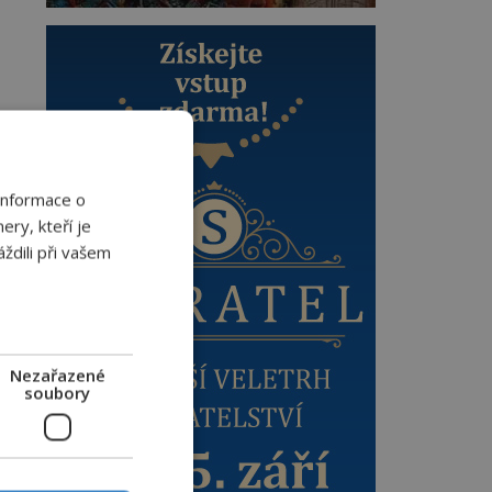
Informace o
ery, kteří je
ždili při vašem
Nezařazené
soubory
oč