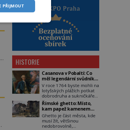
E PŘIJMOUT
y
HISTORIE
Casanova v Pobaltí: Co
měl legendární svůdník
společného se
V roce 1764 byste mohli na
svobodnými zednáři?
lotyšských plážích potkat
dobrodruha a sukničkáře
Giacoma Casanovu. Jeho
Římské ghetto: Místo,
cesta k Baltskému moři
kam papež kamenem
však nebyla turistickým
dohodil
Ghetto je část města, kde
výletem, ale ryze pracovní
musí žít, většinou
cestou se zištnými úmysly.
nedobrovolně,
Jaký cíl Casanova sledoval,