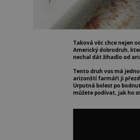
Taková věc chce nejen od
Americký dobrodruh, kter
nechal dát žihadlo od ar
Tento druh vos má jedno 
arizonští farmáři ji přezd
Urputná bolest po bodnut
můžete podívat, jak ho s