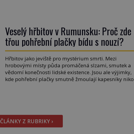
tsunami i 300 kilometrů, výška vlny na volném moři j
maximálně 1,5 metru. Máme se podobné obří vlny
obávat i v Evropě? Vznik tsunami si […]
Veselý hřbitov v Rumunsku: Proč zde
třou pohřební plačky bídu s nouzí?
Hřbitov jako jeviště pro mystérium smrti. Mezi
hrobovými místy půda promáčená slzami, smutek a
vědomí konečnosti lidské existence. Jsou ale výjimky,
kde pohřební plačky smutně žmoulají kapesníky niko
při smutečním obřadu, ale při pohledu na výši
vyměřené podpory v nezaměstnanosti. Kam vás
pozveme? Unikátní hřbitov, který si vysloužil název
„Veselý“, najdeme v rumunské vesnici Sapanta,
nedaleko hranic […]
 ČLÁNKY Z RUBRIKY ›