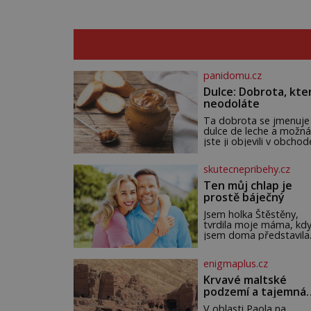
panidomu.cz
Dulce: Dobrota, kte
neodoláte
Ta dobrota se jmenuje
dulce de leche a možná
jste ji objevili v obchod
Ale nepochybujte o to
že doma připravená b
skutecnepribehy.cz
ještě lepší. Název je
španělský a znamená
Ten můj chlap je
jednoduše „mléčná
prostě báječný
sladkost“. Původ ovše
není úplně jednoznačný
Jsem holka Štěstěny,
autorství této receptur
tvrdila moje máma, kd
pře hned několik
jsem doma představila
latinskoamerických zem
Mirka. Mohla na něm oč
k tomu Francie, kde se
nechat. To nadšení ji
enigmaplus.cz
traduje,
neopustilo nikdy. Myslí
že mi trochu záviděla, a
Krvavé maltské
nikdy jsem jí to neřekla
podzemí a tajemná
Tátu měla ráda, ale co 
Petra
pamatuji, tak jsme s
V oblasti Paola na