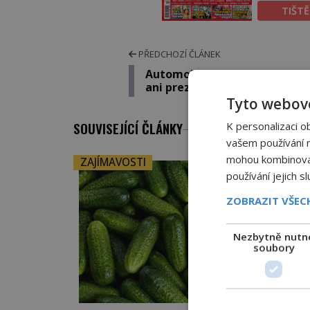
TIŠT
PŘEDCHOZÍ ČLÁNEK
Automobil Tatra: Ostudu neu
ani prezidentu Masarykovi!
Tyto webové
SOUVISEJÍCÍ ČLÁNKY
K personalizaci o
vašem používání na
mohou kombinovat 
ZAJÍMAVOSTI
používání jejich s
ZOBRAZIT VŠE
Nezbytně nutn
soubory