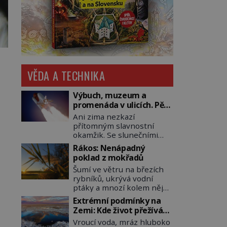
VĚDA A TECHNIKA
Výbuch, muzeum a
promenáda v ulicích. Pět
osudů nejslavnějších
Ani zima nezkazí
raketoplánů
přítomným slavnostní
okamžik. Se slunečními
brýlemi hledí na startující
Rákos: Nenápadný
raketu, která má do
poklad z mokřadů
vesmíru vynést kromě
Šumí ve větru na březích
posádky také obyčejnou
rybníků, ukrývá vodní
učitelku. Po několika
ptáky a mnozí kolem něj
sekundách všem ztuhnou
procházejí bez povšimnutí.
úsměvy, stroj totiž
Extrémní podmínky na
Přesto právě rákos
exploduje. Jejich
Zemi: Kde život přežívá
pomáhal stavět domy,
konstrukce není z levného
navzdory všemu
Vroucí voda, mráz hluboko
vyrábět lodě, zapisovat
kraje, daňové poplatníky