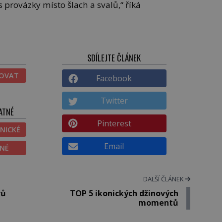
s provázky místo šlach a svalů,“ říká
SDÍLEJTE ČLÁNEK
TOVAT
Facebook
Twitter
ATNÉ
Pinterest
NICKÉ
Email
ĚNÉ
DALŠÍ ČLÁNEK
rů
TOP 5 ikonických džinových
momentů