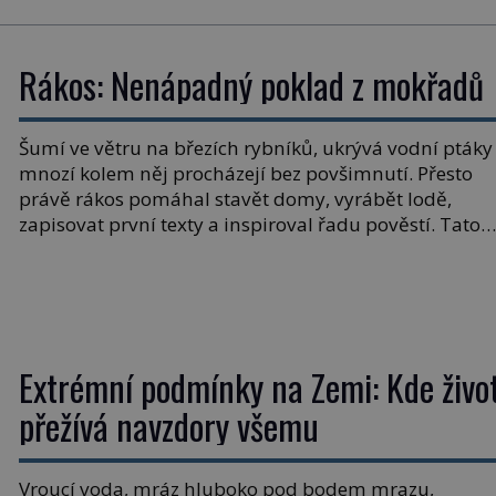
Rákos: Nenápadný poklad z mokřadů
Šumí ve větru na březích rybníků, ukrývá vodní ptáky
mnozí kolem něj procházejí bez povšimnutí. Přesto
právě rákos pomáhal stavět domy, vyrábět lodě,
zapisovat první texty a inspiroval řadu pověstí. Tato
skromná, ale užitečná rostlina provází člověka už tisí
let. Většina lidí vnímá rákos jen jako obyčejnou kulisu
letního koupání. Stačí se však podívat […]
Extrémní podmínky na Zemi: Kde živo
přežívá navzdory všemu
Vroucí voda, mráz hluboko pod bodem mrazu,