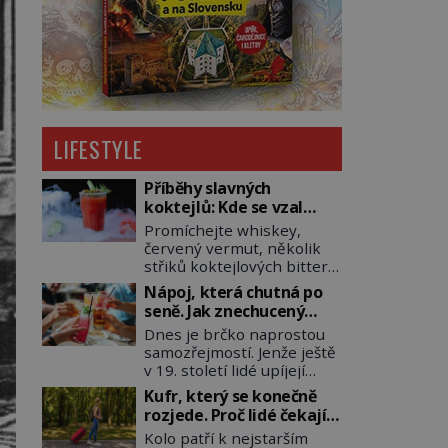
LIFESTYLE
Příběhy slavných
koktejlů: Kde se vzal
Manhattan a Bloody
Promíchejte whiskey,
Mary?
červený vermut, několik
střiků koktejlových bitters
a led, sceďte, ozdobte
Nápoj, která chutná po
koktejlovou třešinkou a
seně. Jak znechucený
tadá… Manhattan je tu! A
Američan vymyslel brčko
Dnes je brčko naprostou
pokud to má být skutečně
samozřejmostí. Jenže ještě
on, dejte si pozor, ať místo
v 19. století lidé upíjejí
klasické americké rye
limonády i koktejly dutými
whiskey či klidně
Kufr, který se konečně
stébly žita nebo žitné
bourbonu nepoužijete
rozjede. Proč lidé čekají
slámy. Fungují sice dobře,
skotskou whisku. Co se
na kolečka téměř pět
Kolo patří k nejstarším
mají ale jednu
stane? Inu, koktejl bude