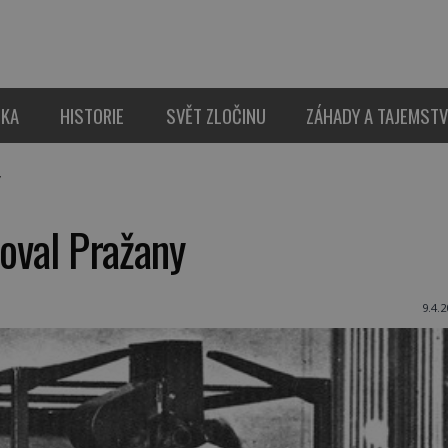
IKA
HISTORIE
SVĚT ZLOČINU
ZÁHADY A TAJEMSTV
y
koval Pražany
9.4.