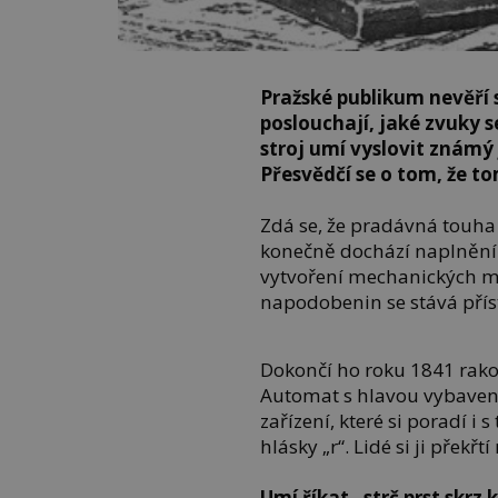
Pražské publikum nevěří 
poslouchají, jaké zvuky s
stroj umí vyslovit známý 
Přesvědčí se o tom, že to
Zdá se, že pradávná touha 
konečně dochází naplnění. 
vytvoření mechanických ml
napodobenin se stává přís
Dokončí ho roku 1841 rak
Automat s hlavou vybaven
zařízení, které si poradí i 
hlásky „r“. Lidé si ji překřt
Umí říkat „strč prst skrz 