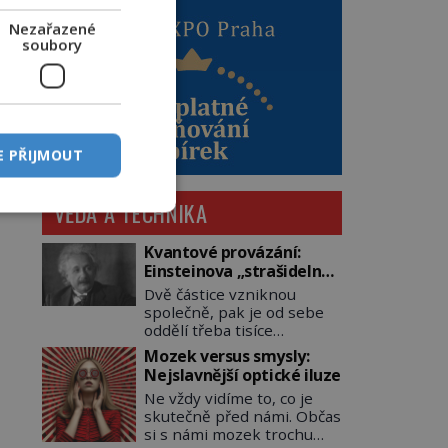
Nezařazené
soubory
E PŘIJMOUT
VĚDA A TECHNIKA
Kvantové provázání:
Einsteinova „strašidelná
akce na dálku“ dál mate i
Dvě částice vzniknou
fascinuje vědce
společně, pak je od sebe
oddělí třeba tisíce
kilometrů. Přesto se při
Mozek versus smysly:
měření chovají, jako by
Nejslavnější optické iluze
mezi nimi existovalo
Ne vždy vidíme to, co je
neviditelné pouto. Albert
skutečně před námi. Občas
Einstein tomu s jistou
si s námi mozek trochu
dávkou ironie říká