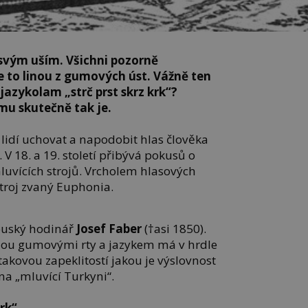
svým uším. Všichni pozorně
e to linou z gumových úst. Vážně ten
jazykolam „strč prst skrz krk“?
mu skutečně tak je.
lidí uchovat a napodobit hlas člověka
V 18. a 19. století přibývá pokusů o
uvících strojů. Vrcholem hlasových
troj zvaný Euphonia.
ouský hodinář
Josef Faber
(†asi 1850).
ou gumovými rty a jazykem má v hrdle
s takovou zapeklitostí jakou je výslovnost
í na „mluvící Turkyni“.
krk“