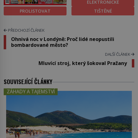
ELEKTRONICKÉ
PROLISTOVAT
TIŠTĚNÉ
PŘEDCHOZÍ ČLÁNEK
Ohnivá noc v Londýně: Proč lidé neopustili
bombardované město?
DALŠÍ ČLÁNEK
Mluvící stroj, který šokoval Pražany
SOUVISEJÍCÍ ČLÁNKY
ZÁHADY A TAJEMSTVÍ