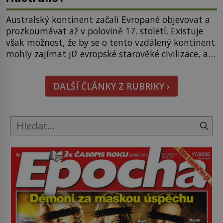
Australský kontinent začali Evropané objevovat a
prozkoumávat až v polovině 17. století. Existuje
však možnost, že by se o tento vzdálený kontinent
mohly zajímat již evropské starověké civilizace, a
to o 15 století dříve? Již od starověku kartografové
zakreslovali do map záhadný kontinent Terra
DALŠÍ ČLÁNKY Z RUBRIKY ›
Australis – Jižní zemi. Proč? Do jisté míry to byl
smysl pro […]