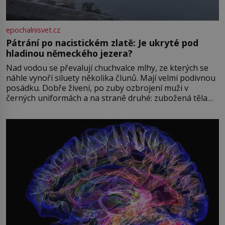
epochalnisvet.cz
Pátrání po nacistickém zlatě: Je ukryté pod
hladinou německého jezera?
Nad vodou se převalují chuchvalce mlhy, ze kterých se
náhle vynoří siluety několika člunů. Mají velmi podivnou
posádku. Dobře živení, po zuby ozbrojení muži v
černých uniformách a na straně druhé: zubožená těla
oblečená v chatrných vězeňských hadrech. Co tato
přízračná scéna znamená? Je jaro roku 1945, druhá
světová válka se chýlí ke konci. Jezero Stolpsee