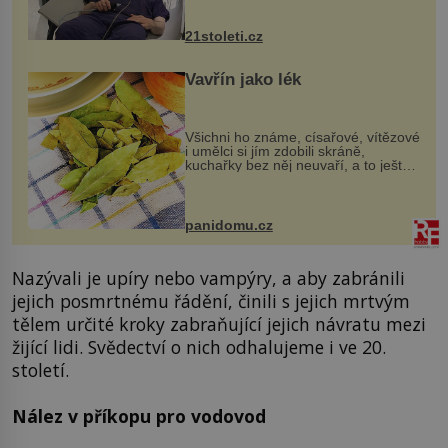
zákrok. Ultrazvuk zase není vhodný
k dostatečně přesnému zacílení ...
21stoleti.cz
Vavřín jako lék
Všichni ho známe, císařové, vítězové
i umělci si jím zdobili skráně,
kuchařky bez něj neuvaří, a to ještě
nevíte, že bobkový list může výrazně
zmírnit některé naše neduhy.
Obsahuje v malém množství ně...
panidomu.cz
Nazývali je upíry nebo vampýry, a aby zabránili
jejich posmrtnému řádění, činili s jejich mrtvým
tělem určité kroky zabraňující jejich návratu mezi
žijící lidi. Svědectví o nich odhalujeme i ve 20.
století.
Nález v příkopu pro vodovod