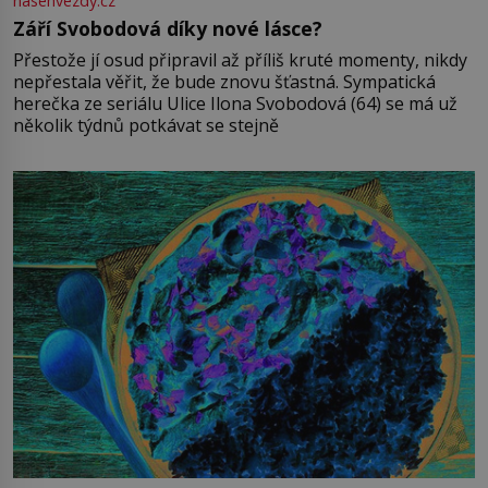
nasehvezdy.cz
Září Svobodová díky nové lásce?
Přestože jí osud připravil až příliš kruté momenty, nikdy
nepřestala věřit, že bude znovu šťastná. Sympatická
herečka ze seriálu Ulice Ilona Svobodová (64) se má už
několik týdnů potkávat se stejně