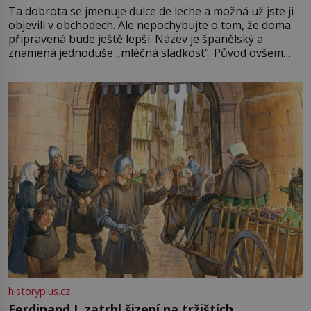
Ta dobrota se jmenuje dulce de leche a možná už jste ji
objevili v obchodech. Ale nepochybujte o tom, že doma
připravená bude ještě lepší. Název je španělský a
znamená jednoduše „mléčná sladkost“. Původ ovšem
není úplně jednoznačný, o autorství této receptury se
pře hned několik latinskoamerických zemí a k tomu
Francie, kde se traduje,
historyplus.cz
Ferdinand I. zatrhl šizení na tržištích