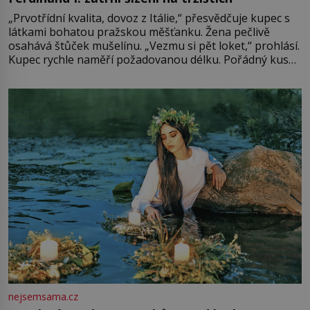
„Prvotřídní kvalita, dovoz z Itálie,“ přesvědčuje kupec s
látkami bohatou pražskou měšťanku. Žena pečlivě
osahává štůček mušelínu. „Vezmu si pět loket,“ prohlásí.
Kupec rychle naměří požadovanou délku. Pořádný kus
mu přitom zůstane za prsty… „Na šaty ho bude málo,
milostpaní. Stačí jenom na sukni,“ zhodnotí švadlena
množství růžového mušelínu. „Ošidili vás, podívejte.“
Vezme do ruky dřevěnou
nejsemsama.cz