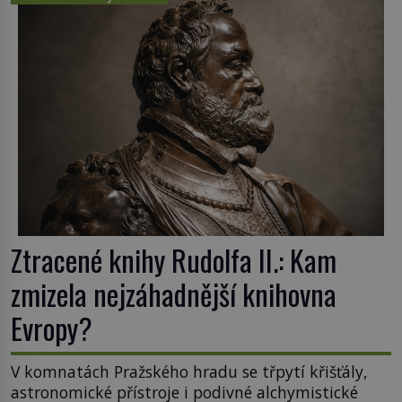
republice. Přestože byl klenot v roce 1985 po
dramatickém pátrání kriminalistů úspěšně
nalezen, jeho minulost stále obestírá hustá mlha.
Otázky, jak přesně se tato […]
Ztracené knihy Rudolfa II.: Kam
zmizela nejzáhadnější knihovna
Evropy?
V komnatách Pražského hradu se třpytí křišťály,
astronomické přístroje i podivné alchymistické