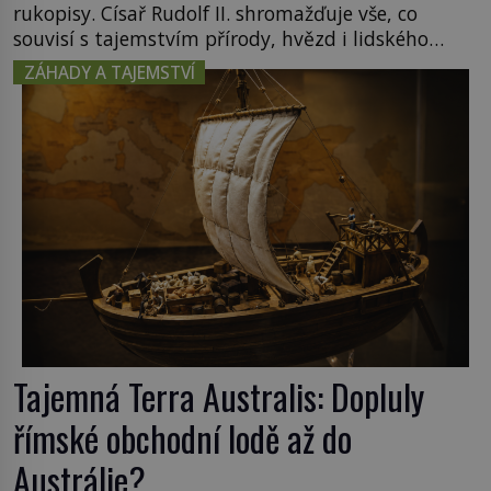
rukopisy. Císař Rudolf II. shromažďuje vše, co
souvisí s tajemstvím přírody, hvězd i lidského
poznání. Jenže po jeho smrti se jeho slavné sbírky
ZÁHADY A TAJEMSTVÍ
začínají rozpadat a část z nich mizí navždy. Kdo
odnesl nejvzácnější knihy? A existují ještě někde
zapomenuté rukopisy, které nikdo […]
Tajemná Terra Australis: Dopluly
římské obchodní lodě až do
Austrálie?