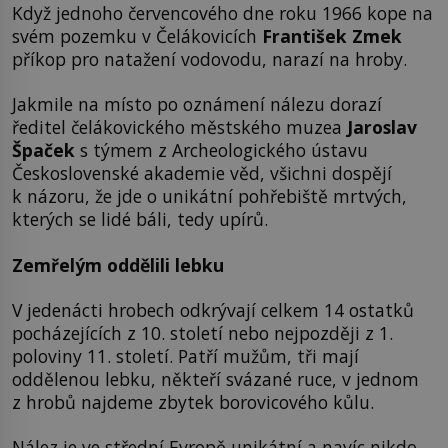
Když jednoho červencového dne roku 1966 kope na
svém pozemku v Čelákovicích
František Zmek
příkop pro natažení vodovodu, narazí na hroby.
Jakmile na místo po oznámení nálezu dorazí
ředitel čelákovického městského muzea
Jaroslav
Špaček
s týmem z Archeologického ústavu
Československé akademie věd, všichni dospějí
k názoru, že jde o unikátní pohřebiště mrtvých,
kterých se lidé báli, tedy upírů.
Zemřelým oddělili lebku
V jedenácti hrobech odkrývají celkem 14 ostatků
pocházejících z 10. století nebo nejpozději z 1.
poloviny 11. století. Patří mužům, tři mají
oddělenou lebku, někteří svázané ruce, v jednom
z hrobů najdeme zbytek borovicového kůlu.
Nález je ve střední Evropě unikátní a navíc nikdo