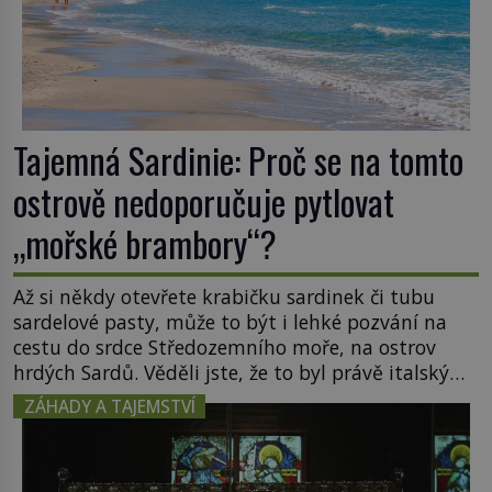
Tajemná Sardinie: Proč se na tomto
ostrově nedoporučuje pytlovat
„mořské brambory“?
Až si někdy otevřete krabičku sardinek či tubu
sardelové pasty, může to být i lehké pozvání na
cestu do srdce Středozemního moře, na ostrov
hrdých Sardů. Věděli jste, že to byl právě italský
ostrov Sardinie, jenž těmto produktům moře
ZÁHADY A TAJEMSTVÍ
propůjčil své jméno. Co dalšího je pro Sardinii
typické a pro Středoevropana zajímavé? Na
mapách má […]