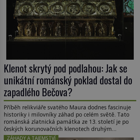
Klenot skrytý pod podlahou: Jak se
unikátní románský poklad dostal do
zapadlého Bečova?
Příběh relikviáře svatého Maura dodnes fascinuje
historiky i milovníky záhad po celém světě. Tato
románská zlatnická památka ze 13. století je po
českých korunovačních klenotech druhým
nejcennějším movitým majetkem v České
ZÁHADY A TAJEMSTVÍ