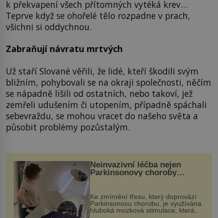
k překvapení všech přítomných vytéká krev…
Teprve když se ohořelé tělo rozpadne v prach,
všichni si oddychnou.
Zabraňují návratu mrtvých
Už staří Slované věřili, že lidé, kteří škodili svým
bližním, pohybovali se na okraji společnosti, něčím
se nápadně lišili od ostatních, nebo takoví, jež
zemřeli udušením či utopením, případně spáchali
sebevraždu, se mohou vracet do našeho světa a
působit problémy pozůstalým.
Neinvazivní léčba nejen
Parkinsonovy choroby
pomocí ultrazvukové
„helmy“
Ke zmírnění třesu, který doprovází
Parkinsonovu chorobu, je využívána
hluboká mozková stimulace, která
však vyžaduje vysoce invazivní