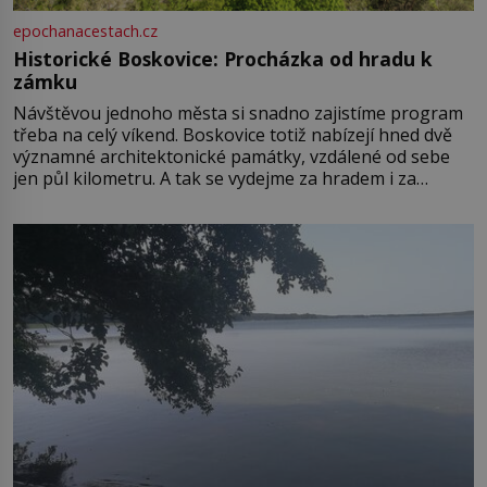
epochanacestach.cz
Historické Boskovice: Procházka od hradu k
zámku
Návštěvou jednoho města si snadno zajistíme program
třeba na celý víkend. Boskovice totiž nabízejí hned dvě
významné architektonické památky, vzdálené od sebe
jen půl kilometru. A tak se vydejme za hradem i za
zámkem do krásné jihomoravské krajiny. Trhová osada
Boskovice na okraji Drahanské vrchoviny vznikla někdy
ve13. století, a už v roce 1313 kronikáři zaznamenali