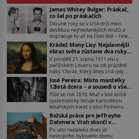
James Whitey Bulger: Práskač,
co šel po práskačích
Dlouhé roky se v USA drží mezi
desítkou nejhledanějších mužů a
dopracuje to až na číslo dvě – hned
po Usámovi bin Ládinovi (1957–
Krádež Mony Lisy: Nejslavnější
2011). To je James „Whitey“ Bulger
obraz světa zůstane dva roky
(1929–2018) viněný ze spoluúčasti
nezvěstný
V pondělí 21. srpna 1911 visí v
na 19 vraždách, vydírání a lichvy. A
pařížském Louvru na zdi prázdné
samozřejmě, krom toho je ještě
háky. Obraz, který dnes zná celý
drogový dealer, který neváhá
svět, je pryč. Zpočátku si nikdo
odstranit z cesty všechny práskače,
José Pereira: Místo manželky
nemyslí, že jde o krádež.
zatímco […]
12letá dcera – a sousedi o všem
Zaměstnanci jsou přesvědčeni, že
vědí!
Píše se rok 2010. Muž v bílé košili
Mona Lisa je jen v restaurátorské
systematicky listuje kartotékou
dílně nebo u fotografa. Když se
lékařských karet v obci Pinheiro
ukáže pravda, propukne jeden z
ležící asi 20 kilometrů od farmy s
největších honů na zloděje v […]
Božská práce pro Jeffreyho
podivínským majitelem. Něco tu
Dahmera: Vrah skončí v
nesedí. Ledaže… Ledaže by ta
tratolišti krve ve vězeňských
Po ulici nedaleko dnes již
mladá dívka z farmy byla ne
umývárnách
nestojícího bytového domu
manželkou, ale dcerou – a všechny