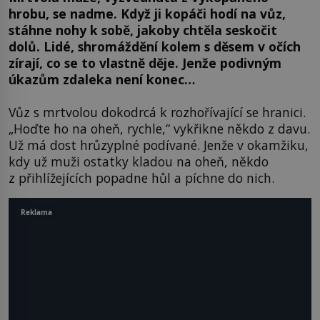
hrobu, se nadme. Když ji kopáči hodí na vůz,
stáhne nohy k sobě, jakoby chtěla seskočit
dolů. Lidé, shromáždění kolem s děsem v očích
zírají, co se to vlastně děje. Jenže podivným
úkazům zdaleka není konec…
Vůz s mrtvolou dokodrcá k rozhořívající se hranici.
„Hoďte ho na oheň, rychle,“ vykřikne někdo z davu.
Už má dost hrůzyplné podívané. Jenže v okamžiku,
kdy už muži ostatky kladou na oheň, někdo
z přihlížejících popadne hůl a píchne do nich.
Reklama