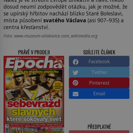
dosud neumí zodpovědět otázku, jak je možné, že
se upírský hřbitov nachází blízko Staré Boleslavi,
místa působení
svatého Václava
(asi 907–935) a
centra křesťanství.
Foto: www.muzeum-celakovice.com, wikimedia.org
PRÁVĚ V PRODEJI
SDÍLEJTE ČLÁNEK
Facebook
Twitter
Pinterest
Email
PŘEDPLATNÉ