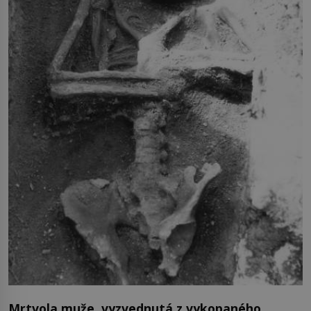
Mrtvola muže, vyzvednutá z vykopaného