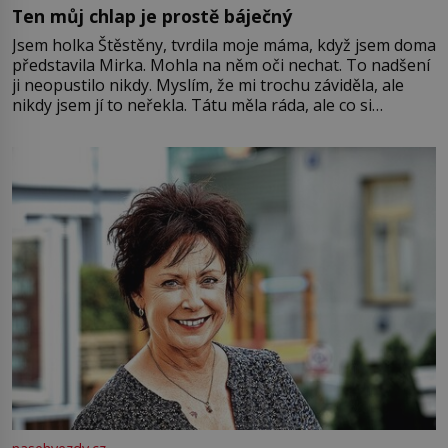
Ten můj chlap je prostě báječný
Jsem holka Štěstěny, tvrdila moje máma, když jsem doma
představila Mirka. Mohla na něm oči nechat. To nadšení
ji neopustilo nikdy. Myslím, že mi trochu záviděla, ale
nikdy jsem jí to neřekla. Tátu měla ráda, ale co si
pamatuji, tak jsme s Mirkem byli zamilovaní mnohem víc.
Jsme spolu moc rádi Tehdy byla jiná doba, když