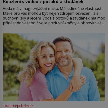
Kouzlení s vodou z potoků a studánek
Voda má v magii zvláštní místo. Má jedinečné vlastnosti,
které pro vás mohou být nejen zdrojem osvěžení, ale i
duchovní síly a léčení. Voda z potoků a studánek má moc
přinést do vašeho života pozitivní změny a obnovit vaši
energii. Využitím těchto přírodních zdrojů v magii
můžete obohatit své rituály a přinést do svého života
větší harmonii a klid. Je důležité
skutecnepribehy.cz