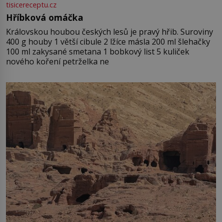
tisicereceptu.cz
Hříbková omáčka
Královskou houbou českých lesů je pravý hřib. Suroviny
400 g houby 1 větší cibule 2 lžíce másla 200 ml šlehačky
100 ml zakysané smetana 1 bobkový list 5 kuliček
nového koření petrželka ne