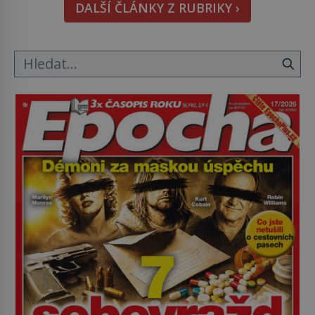
DALŠÍ ČLÁNKY Z RUBRIKY ›
Astronomové Pedro Bernardinelli a Gary Bernstein
mravenčí prací zkoumají archivní snímky v rámci
Průzkumu temné energie […]