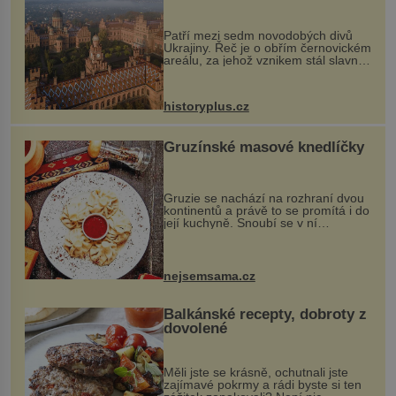
každou cihlu
Patří mezi sedm novodobých divů
Ukrajiny. Řeč je o obřím černovickém
areálu, za jehož vznikem stál slavný
český architekt Josef Hlávka. Ten si
na něm dal mimořádně záležet. Jeho
stavební plány by při ...
historyplus.cz
Gruzínské masové knedlíčky
Gruzie se nachází na rozhraní dvou
kontinentů a právě to se promítá i do
její kuchyně. Snoubí se v ní
evropské a asijské chutě a díky tomu
vznikají rozmanité a chuťově bohaté
pokrmy, které rozhodně st...
nejsemsama.cz
Balkánské recepty, dobroty z
dovolené
Měli jste se krásně, ochutnali jste
zajímavé pokrmy a rádi byste si ten