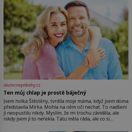
větší harmonii a klid. Je důležité
skutecnepribehy.cz
Ten můj chlap je prostě báječný
Jsem holka Štěstěny, tvrdila moje máma, když jsem doma
představila Mirka. Mohla na něm oči nechat. To nadšení
ji neopustilo nikdy. Myslím, že mi trochu záviděla, ale
nikdy jsem jí to neřekla. Tátu měla ráda, ale co si
pamatuji, tak jsme s Mirkem byli zamilovaní mnohem víc.
Jsme spolu moc rádi Tehdy byla jiná doba, když