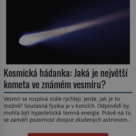
posouvají hranice života. Každý nový nález mění
naše představy o tom, co všechno dokáže příroda a
napovídá, kde bychom jednou […]
Kosmická hádanka: Jaká je největší
kometa ve známém vesmíru?
Vesmír se rozpíná stále rychleji. Jenže, jak je to
možné? Současná fyzika je v koncích. Odpovědí by
mohla být hypotetická temná energie. Právě na tu
se zaměří pozornost dvojice zkušených astronomů.
Namísto ní ale objeví něco mnohem
hmatatelnějšího. Naprosto rekordní kometu!