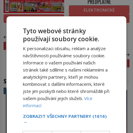
PŘEDPLATNÉ
ELEKTRONICKÉ
PROLISTOVAT
TIŠTĚNÉ
Tyto webové stránky
PŘEDCHOZÍ ČLÁNEK
používají soubory cookie.
Marie Terezie snídala se zebrami
K personalizaci obsahu, reklam a analýze
DALŠÍ ČLÁNEK
návštěvnosti používáme soubory cookie.
Informace o vašem používání našich
Historie očkování: Jak jsme porazili neštovice
stránek také sdílíme s našimi reklamními a
analytickými partnery, kteří je mohou
SOUVISEJÍCÍ ČLÁNKY
kombinovat s dalšími informacemi, které
VĚDA A TECHNIKA
jste jim poskytli nebo které shromáždili při
vašem používání jejich služeb.
Více
informací
ZOBRAZIT VŠECHNY PARTNERY
(1616)
→