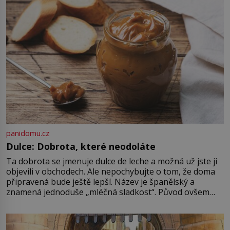
(1900–1945) zná každý, o koho se
historie jen otřela. Jenže […]
panidomu.cz
Dulce: Dobrota, které neodoláte
Ta dobrota se jmenuje dulce de leche a možná už jste ji
objevili v obchodech. Ale nepochybujte o tom, že doma
připravená bude ještě lepší. Název je španělský a
znamená jednoduše „mléčná sladkost“. Původ ovšem
není úplně jednoznačný, o autorství této receptury se
pře hned několik latinskoamerických zemí a k tomu
Francie, kde se traduje,