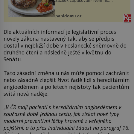
zážitek zopakovali? Není nic
snazšího. Pljeskavica (10 porcí)
Možná jste ji ochutnali na dovolené v
bývalé Jugoslávii, lze ji vi...
panidomu.cz
Dle aktuálních informací je legislativní proces
novely zákona nastavený tak, aby se předpis
dostal v nejbližší době v Poslanecké sněmovně do
druhého čtení a následně ještě v květnu do
Senátu.
Tato zásadní změna u nás může pomoci zachránit
nebo zásadně zlepšit život řadě lidí s hereditárním
angioedémem a po letech nejistoty tak pacientům
svítá nová naděje.
„
V ČR mají pacienti s hereditárním angioedémem v
současné době jedinou cestu, jak získat nové typy
moderní preventivní léčby hrazené z veřejného
pojištění, a to přes individuální žádost na paragraf 16.