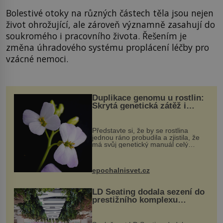
Bolestivé otoky na různých částech těla jsou nejen
život ohrožující, ale zároveň významně zasahují do
soukromého i pracovního života. Řešením je
změna úhradového systému proplácení léčby pro
vzácné nemoci.
Duplikace genomu u rostlin:
Skrytá genetická zátěž i
evoluční výhoda
Představte si, že by se rostlina
jednou ráno probudila a zjistila, že
má svůj genetický manuál celý
dvakrát. Přesně to se občas v
přírodě stane – a podle nového
výzkumu to může být pro druhy
epochalnisvet.cz
vstupenka...
LD Seating dodala sezení do
prestižního komplexu
MediaCityUK v Salfordu