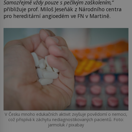
Samozřejmě vždy pouze s pečlivým zaškolením,“
přibližuje prof. Miloš Jeseňák z Národního centra
pro hereditární angioedém ve FN v Martině.
V Česku mnoho edukačních aktivit zvyšuje povědomí o nemoci,
což přispívá k záchytu nediagnostikovaných pacientů. Foto:
jarmoluk / pixabay