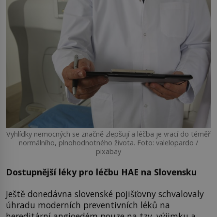
Vyhlídky nemocných se značně zlepšují a léčba je vrací do téměř
normálního, plnohodnotného života. Foto: valelopardo /
pixabay
Dostupnější léky pro léčbu HAE na Slovensku
Ještě donedávna slovenské pojišťovny schvalovaly
úhradu moderních preventivních léků na
hereditární angioedém pouze na tzv. výjimku a