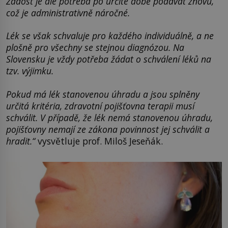
Žádost je ale potřeba po určité době podávat znovu,
což je administrativně náročné.
Lék se však schvaluje pro každého individuálně, a ne
plošně pro všechny se stejnou diagnózou. Na
Slovensku je vždy potřeba žádat o schválení léků na
tzv. výjimku.
Pokud má lék stanovenou úhradu a jsou splněny
určitá kritéria, zdravotní pojišťovna terapii musí
schválit. V případě, že lék nemá stanovenou úhradu,
pojišťovny nemají ze zákona povinnost jej schválit a
hradit.“
vysvětluje prof. Miloš Jeseňák.