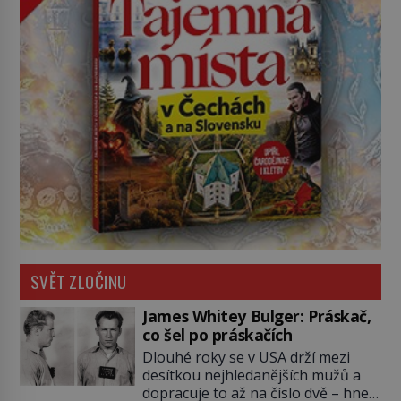
SVĚT ZLOČINU
James Whitey Bulger: Práskač,
co šel po práskačích
Dlouhé roky se v USA drží mezi
desítkou nejhledanějších mužů a
dopracuje to až na číslo dvě – hned