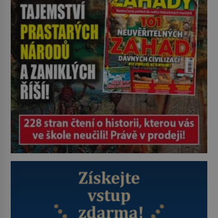
Strážníci ho dopraví zpět do
udaného bytu. Oním „kamarádem“
je ovšem jeden z nejslavnějších
vrahů, Jeffrey Dahmer (1960–1994).
Je 27. května 1991. […]