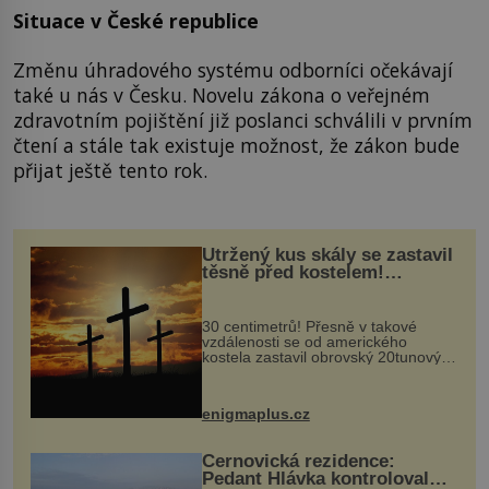
Situace v České republice
Změnu úhradového systému odborníci očekávají
také u nás v Česku. Novelu zákona o veřejném
zdravotním pojištění již poslanci schválili v prvním
čtení a stále tak existuje možnost, že zákon bude
přijat ještě tento rok.
Utržený kus skály se zastavil
těsně před kostelem!
Ochránila ho boží síla?
30 centimetrů! Přesně v takové
vzdálenosti se od amerického
kostela zastavil obrovský 20tunový
balvan, který se v květnu 2014
nečekaně odtrhl od nedaleké skály
při její demolici. Podle místních stojí
enigmaplus.cz
...
Černovická rezidence:
Pedant Hlávka kontroloval