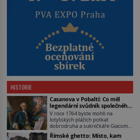
HISTORIE
Casanova v Pobaltí: Co měl
legendární svůdník společného
se svobodnými zednáři?
V roce 1764 byste mohli na
lotyšských plážích potkat
dobrodruha a sukničkáře Giacoma
Casanovu. Jeho cesta k Baltskému
Římské ghetto: Místo, kam
moři však nebyla turistickým