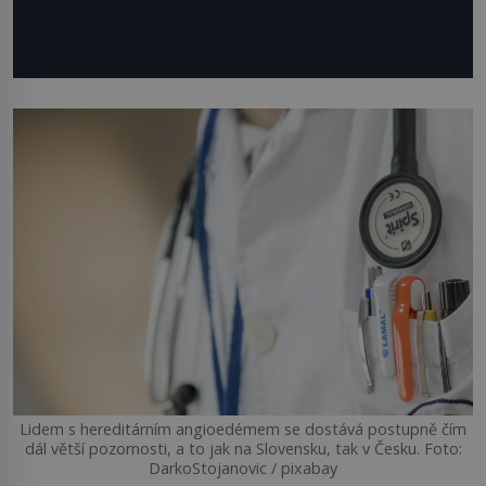
Lidem s hereditárním angioedémem se dostává postupně čím
dál větší pozornosti, a to jak na Slovensku, tak v Česku. Foto:
DarkoStojanovic / pixabay