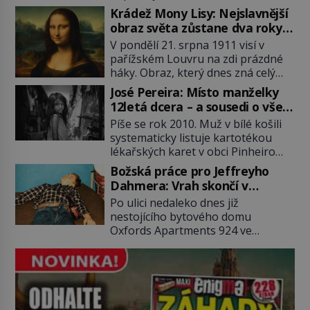
po Usámovi bin Ládinovi (1957–
Krádež Mony Lisy: Nejslavnější
2011). To je James „Whitey“ Bulger
obraz světa zůstane dva roky
(1929–2018) viněný ze spoluúčasti
nezvěstný
V pondělí 21. srpna 1911 visí v
na 19 vraždách, vydírání a lichvy. A
pařížském Louvru na zdi prázdné
samozřejmě, krom toho je ještě
háky. Obraz, který dnes zná celý
drogový dealer, který neváhá
svět, je pryč. Zpočátku si nikdo
odstranit z cesty všechny práskače,
José Pereira: Místo manželky
nemyslí, že jde o krádež.
zatímco […]
12letá dcera – a sousedi o všem
Zaměstnanci jsou přesvědčeni, že
vědí!
Píše se rok 2010. Muž v bílé košili
Mona Lisa je jen v restaurátorské
systematicky listuje kartotékou
dílně nebo u fotografa. Když se
lékařských karet v obci Pinheiro
ukáže pravda, propukne jeden z
ležící asi 20 kilometrů od farmy s
největších honů na zloděje v […]
Božská práce pro Jeffreyho
podivínským majitelem. Něco tu
Dahmera: Vrah skončí v
nesedí. Ledaže… Ledaže by ta
tratolišti krve ve vězeňských
Po ulici nedaleko dnes již
mladá dívka z farmy byla ne
umývárnách
nestojícího bytového domu
manželkou, ale dcerou – a všechny
Oxfords Apartments 924 ve
ty děti byly zplozené v incestu. Na
wisconsinském Milwaukee se
sociálním odboru jednoho z […]
potácí zcela zmatený 14letý
Konerak Sinthasomphone. Když ho
zastaví policejní hlídka, ochable jí
nadiktuje adresu „jeho kamaráda“.