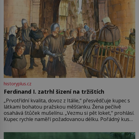
historyplus.cz
Ferdinand I. zatrhl šizení na tržištích
„Prvotřídní kvalita, dovoz z Itálie,“ přesvědčuje kupec s
látkami bohatou pražskou měšťanku. Žena pečlivě
osahává štůček mušelínu. „Vezmu si pět loket,“ prohlásí.
Kupec rychle naměří požadovanou délku. Pořádný kus
mu přitom zůstane za prsty… „Na šaty ho bude málo,
milostpaní. Stačí jenom na sukni,“ zhodnotí švadlena
množství růžového mušelínu. „Ošidili vás, podívejte.“