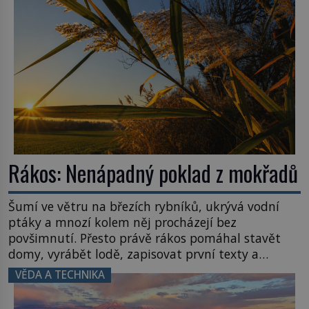
Název: Columbia První […]
Rákos: Nenápadný poklad z mokřadů
Šumí ve větru na březích rybníků, ukrývá vodní
ptáky a mnozí kolem něj procházejí bez
povšimnutí. Přesto právě rákos pomáhal stavět
domy, vyrábět lodě, zapisovat první texty a
inspiroval řadu pověstí. Tato skromná, ale
VĚDA A TECHNIKA
užitečná rostlina provází člověka už tisíce let.
Většina lidí vnímá rákos jen jako obyčejnou kulisu