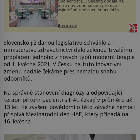
Společnost LD Seating dodala na
míru navržené sezení pro dvě
výjimečné realizace kanceláří v
areálu MediaCityUK v anglickém
Salfordu – konkrétně do budov Blue
Tower a Orange Tower. Komplex
iluxus.cz
budov Media...
Slovensko již danou legislativu schválilo a
ministerstvo zdravotnictví dalo zelenou trvalému
proplácení jednoho z nových typů moderní terapie
od 1. května 2021. V Česku na tuto inovativní
změnu nadále čekáme přes nemalou snahu
odborníků.
Na správné stanovení diagnózy a odpovídající
terapii přitom pacienti s HAE čekají v průměru až
13 let. Ke zvýšení povědomí o této závažné nemoci
přispívá Mezinárodní den HAE, který připadá na
16. května.