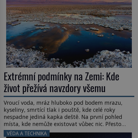
letního koupání. Stačí se však podívat […]
Extrémní podmínky na Zemi: Kde
život přežívá navzdory všemu
Vroucí voda, mráz hluboko pod bodem mrazu,
kyseliny, smrtící tlak i pouště, kde celé roky
nespadne jediná kapka deště. Na první pohled
místa, kde nemůže existovat vůbec nic. Přesto
právě tady vědci objevují organismy, které
VĚDA A TECHNIKA