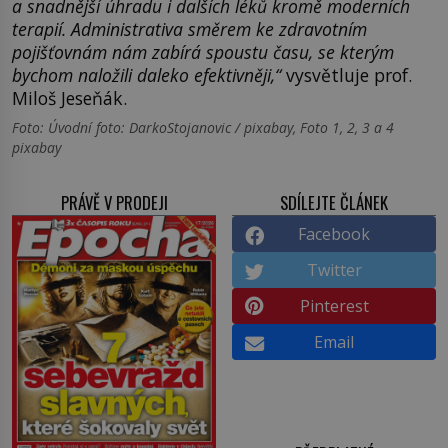
a snadnější úhradu i dalších léků kromě moderních
terapií. Administrativa směrem ke zdravotním
pojišťovnám nám zabírá spoustu času, se kterým
bychom naložili daleko efektivněji,“
vysvětluje prof.
Miloš Jeseňák.
Foto: Úvodní foto: DarkoStojanovic / pixabay, Foto 1, 2, 3 a 4
pixabay
PRÁVĚ V PRODEJI
SDÍLEJTE ČLÁNEK
Facebook
Twitter
Pinterest
Email