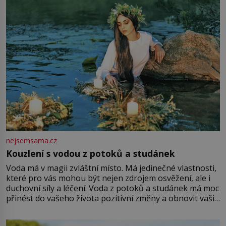
Vezme do ruky dřevěnou
nejsemsama.cz
Kouzlení s vodou z potoků a studánek
Voda má v magii zvláštní místo. Má jedinečné vlastnosti,
které pro vás mohou být nejen zdrojem osvěžení, ale i
duchovní síly a léčení. Voda z potoků a studánek má moc
přinést do vašeho života pozitivní změny a obnovit vaši
energii. Využitím těchto přírodních zdrojů v magii
můžete obohatit své rituály a přinést do svého života