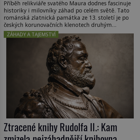
Příběh relikviáře svatého Maura dodnes fascinuje
historiky i milovníky záhad po celém světě. Tato
románská zlatnická památka ze 13. století je po
českých korunovačních klenotech druhým
nejcennějším movitým majetkem v České
ZÁHADY A TAJEMSTVÍ
republice. Přestože byl klenot v roce 1985 po
dramatickém pátrání kriminalistů úspěšně
nalezen, jeho minulost stále obestírá hustá mlha.
Otázky, jak přesně se tato […]
Ztracené knihy Rudolfa II.: Kam
zmizela nejzáhadnější knihovna