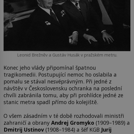
Leonid Brežněv a Gustáv Husák v pražském metru.
Konec jeho vlády připomínal špatnou
tragikomedii. Postupující nemoc ho oslabila a
pomalu se stával nesvéprávným. Při jedné z
návštěv v Československu ochranka na poslední
chvíli zabránila tomu, aby při prohlídce jedné ze
stanic metra spadl přímo do kolejiště.
O všem zásadním v té době rozhodovali ministři
zahraničí a obrany
Andrej Gromyko
(1909–1989) a
Dmitrij Ustinov
(1908–1984) a šéf KGB
Jurij