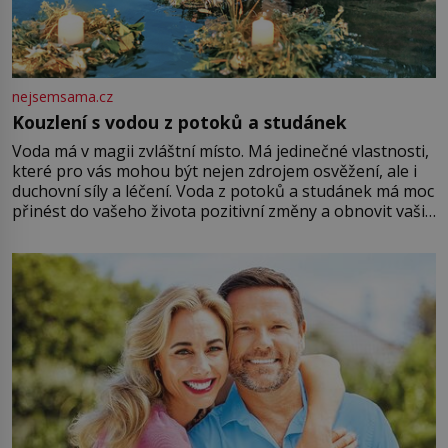
nejsemsama.cz
Kouzlení s vodou z potoků a studánek
Voda má v magii zvláštní místo. Má jedinečné vlastnosti,
které pro vás mohou být nejen zdrojem osvěžení, ale i
duchovní síly a léčení. Voda z potoků a studánek má moc
přinést do vašeho života pozitivní změny a obnovit vaši
energii. Využitím těchto přírodních zdrojů v magii
můžete obohatit své rituály a přinést do svého života
větší harmonii a klid. Je důležité