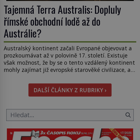
Tajemná Terra Australis: Dopluly
římské obchodní lodě až do
Austrálie?
Australský kontinent začali Evropané objevovat a
prozkoumávat až v polovině 17. století. Existuje
však možnost, že by se o tento vzdálený kontinent
mohly zajímat již evropské starověké civilizace, a
to o 15 století dříve? Již od starověku kartografové
zakreslovali do map záhadný kontinent Terra
DALŠÍ ČLÁNKY Z RUBRIKY ›
Australis – Jižní zemi. Proč? Do jisté míry to byl
smysl pro […]