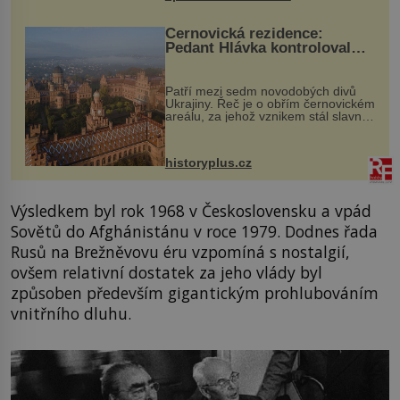
Černovická rezidence:
Pedant Hlávka kontroloval
každou cihlu
Patří mezi sedm novodobých divů
Ukrajiny. Řeč je o obřím černovickém
areálu, za jehož vznikem stál slavný
český architekt Josef Hlávka. Ten si
na něm dal mimořádně záležet. Jeho
stavební plány by při ...
historyplus.cz
Výsledkem byl rok 1968 v Československu a vpád
Sovětů do Afghánistánu v roce 1979. Dodnes řada
Rusů na Brežněvovu éru vzpomíná s nostalgií,
ovšem relativní dostatek za jeho vlády byl
způsoben především gigantickým prohlubováním
vnitřního dluhu.