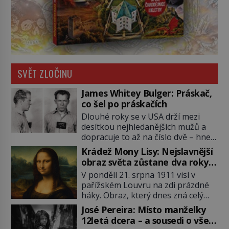
SVĚT ZLOČINU
James Whitey Bulger: Práskač,
co šel po práskačích
Dlouhé roky se v USA drží mezi
desítkou nejhledanějších mužů a
dopracuje to až na číslo dvě – hned
po Usámovi bin Ládinovi (1957–
Krádež Mony Lisy: Nejslavnější
2011). To je James „Whitey“ Bulger
obraz světa zůstane dva roky
(1929–2018) viněný ze spoluúčasti
nezvěstný
V pondělí 21. srpna 1911 visí v
na 19 vraždách, vydírání a lichvy. A
pařížském Louvru na zdi prázdné
samozřejmě, krom toho je ještě
háky. Obraz, který dnes zná celý
drogový dealer, který neváhá
svět, je pryč. Zpočátku si nikdo
odstranit z cesty všechny práskače,
José Pereira: Místo manželky
nemyslí, že jde o krádež.
zatímco […]
12letá dcera – a sousedi o všem
Zaměstnanci jsou přesvědčeni, že