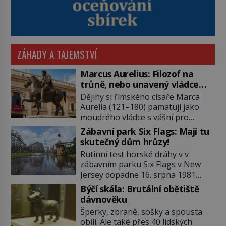
ZÁHADY A TAJEMSTVÍ
Marcus Aurelius: Filozof na
trůně, nebo unavený vládce
závislý na opiu?
Dějiny si římského císaře Marca
Aurelia (121–180) pamatují jako
moudrého vládce s vášní pro
filozofii, byť musíme tuto moudrost
Zábavní park Six Flags: Mají tu
vnímat v kontextu jeho postavení i
skutečný dům hrůzy!
doby, ve které žil. Máme však nyní
Rutinní test horské dráhy v v
rozbít tuto obecně přijímanou
zábavním parku Six Flags v New
pravdu na padrť a prohlásit, že to
Jersey dopadne 16. srpna 1981
byl jen životem unavený a drogou
katastrofou. 20letý technik Scott
ovládaný muž? Marcus Aurelius byl
Býčí skála: Brutální obětiště
Tyler se zřítí na zem! Zranění jsou
zastáncem stoicismu, učení, […]
dávnověku
neslučitelná se životem. „Nepoužil
Šperky, zbraně, sošky a spousta
bezpečnostní zábranu,“ osvětlí
obilí. Ale také přes 40 lidských
smrtelnou nehodu tiskový mluvčí