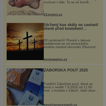
močové v těle. Ta se ve formě
krystalků ukládá v blízkosti kloubů,
nejčastěji přitom postihuje palce na
nohou, a způsobuje bole...
21stoleti.cz
Utržený kus skály se zastavil
těsně před kostelem!
Ochránila ho boží síla?
30 centimetrů! Přesně v takové
vzdálenosti se od amerického
kostela zastavil obrovský 20tunový
balvan, který se v květnu 2014
nečekaně odtrhl od nedaleké skály
při její demolici. Podle místních stojí
enigmaplus.cz
...
ZÁBOŘSKÁ POUŤ 2025
Tradiční Zábořská pouť, která se
koná v neděli 7.9.2025 od 11:00
hod. u kostela v Záboří, části obce
Kly u Mělníka. V programu naleznete
komentovanou prohlídku kostela,
dobovou hudbu, řemesla, atrakce...
epochanacestach.cz