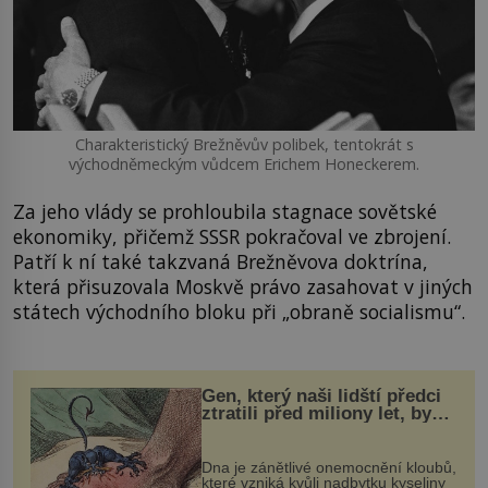
Charakteristický Brežněvův polibek, tentokrát s
východněmeckým vůdcem Erichem Honeckerem.
Za jeho vlády se prohloubila stagnace sovětské
ekonomiky, přičemž SSSR pokračoval ve zbrojení.
Patří k ní také takzvaná Brežněvova doktrína,
která přisuzovala Moskvě právo zasahovat v jiných
státech východního bloku při „obraně socialismu“.
Gen, který naši lidští předci
ztratili před miliony let, by
mohl pomoci s léčbou
„nemoci králů“
Dna je zánětlivé onemocnění kloubů,
které vzniká kvůli nadbytku kyseliny