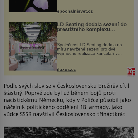
přírodě stane – a podle nového
výzkumu to může být pro druhy
epochalnisvet.cz
vstupenka...
LD Seating dodala sezení do
prestižního komplexu
MediaCityUK v Salfordu
Společnost LD Seating dodala na
míru navržené sezení pro dvě
výjimečné realizace kanceláří v
areálu MediaCityUK v anglickém
Salfordu – konkrétně do budov Blue
Tower a Orange Tower. Komplex
iluxus.cz
budov Media...
Podle svých slov se v Československu Brežněv cítil
šťastný. Poprvé zde byl už během bojů proti
nacistickému Německu, kdy v Poličce působil jako
náčelník politického oddělení 18. armády. Jako
vůdce SSSR navštívil Československo třináctkrát.