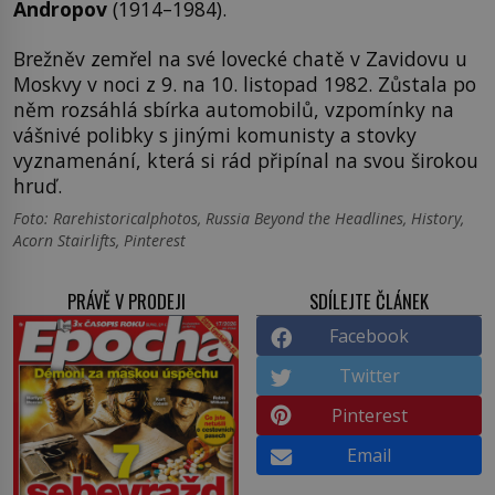
Andropov
(1914–1984).
Brežněv zemřel na své lovecké chatě v Zavidovu u
Moskvy v noci z 9. na 10. listopad 1982. Zůstala po
něm rozsáhlá sbírka automobilů, vzpomínky na
vášnivé polibky s jinými komunisty a stovky
vyznamenání, která si rád připínal na svou širokou
hruď.
Foto: Rarehistoricalphotos, Russia Beyond the Headlines, History,
Acorn Stairlifts, Pinterest
PRÁVĚ V PRODEJI
SDÍLEJTE ČLÁNEK
Facebook
Twitter
Pinterest
Email