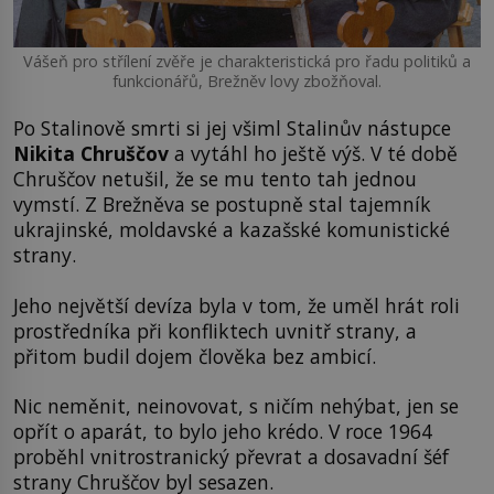
Vášeň pro střílení zvěře je charakteristická pro řadu politiků a
funkcionářů, Brežněv lovy zbožňoval.
Po Stalinově smrti si jej všiml Stalinův nástupce
Nikita Chruščov
a vytáhl ho ještě výš. V té době
Chruščov netušil, že se mu tento tah jednou
vymstí. Z Brežněva se postupně stal tajemník
ukrajinské, moldavské a kazašské komunistické
strany.
Jeho největší devíza byla v tom, že uměl hrát roli
prostředníka při konfliktech uvnitř strany, a
přitom budil dojem člověka bez ambicí.
Nic neměnit, neinovovat, s ničím nehýbat, jen se
opřít o aparát, to bylo jeho krédo. V roce 1964
proběhl vnitrostranický převrat a dosavadní šéf
strany Chruščov byl sesazen.