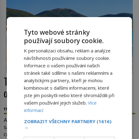
Tyto webové stránky
používají soubory cookie.
K personalizaci obsahu, reklam a analýze
návštěvnosti používáme soubory cookie.
Informace o vašem používání našich
stránek také sdílíme s našimi reklamními a
Tajemná Sardinie: Proč se na tomto
analytickými partnery, kteří je mohou
kombinovat s dalšími informacemi, které
ostrově nedoporučuje pytlovat
jste jim poskytli nebo které shromáždili při
„mořské brambory“?
vašem používání jejich služeb.
Více
informací
Až si někdy otevřete krabičku sardinek či tubu
ZOBRAZIT VŠECHNY PARTNERY
(1616)
sardelové pasty, může to být i lehké pozvání na
→
cestu do srdce Středozemního moře, na ostrov