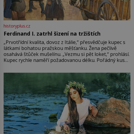
historyplus.cz
Ferdinand I. zatrhl šizení na tržištích
„Prvotřídní kvalita, dovoz z Itálie,“ přesvědčuje kupec s
látkami bohatou pražskou měšťanku. Žena pečlivě
osahává štůček mušelínu. „Vezmu si pět loket,“ prohlásí.
Kupec rychle naměří požadovanou délku. Pořádný kus
mu přitom zůstane za prsty… „Na šaty ho bude málo,
milostpaní. Stačí jenom na sukni,“ zhodnotí švadlena
množství růžového mušelínu. „Ošidili vás, podívejte.“
Vezme do ruky dřevěnou