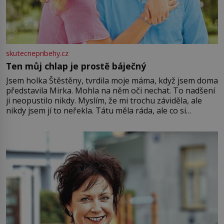
skutecnepribehy.cz
Ten můj chlap je prostě báječný
Jsem holka Štěstěny, tvrdila moje máma, když jsem doma
představila Mirka. Mohla na něm oči nechat. To nadšení
ji neopustilo nikdy. Myslím, že mi trochu záviděla, ale
nikdy jsem jí to neřekla. Tátu měla ráda, ale co si
pamatuji, tak jsme s Mirkem byli zamilovaní mnohem víc.
Jsme spolu moc rádi Tehdy byla jiná doba, když