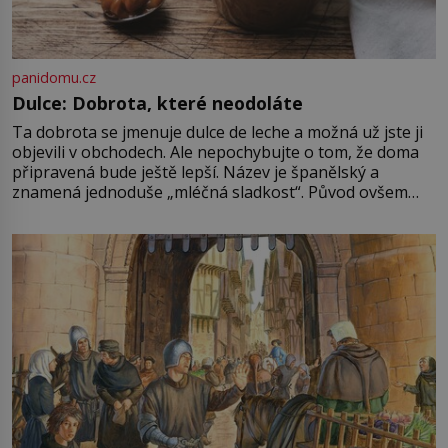
panidomu.cz
Dulce: Dobrota, které neodoláte
Ta dobrota se jmenuje dulce de leche a možná už jste ji
objevili v obchodech. Ale nepochybujte o tom, že doma
připravená bude ještě lepší. Název je španělský a
znamená jednoduše „mléčná sladkost“. Původ ovšem
není úplně jednoznačný, o autorství této receptury se
pře hned několik latinskoamerických zemí a k tomu
Francie, kde se traduje,