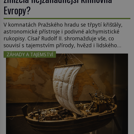
Evropy?
V komnatách Pražského hradu se třpytí křišťály,
astronomické přístroje i podivné alchymistické
rukopisy. Císař Rudolf II. shromažďuje vše, co
souvisí s tajemstvím přírody, hvězd i lidského
poznání. Jenže po jeho smrti se jeho slavné sbírky
ZÁHADY A TAJEMSTVÍ
začínají rozpadat a část z nich mizí navždy. Kdo
odnesl nejvzácnější knihy? A existují ještě někde
zapomenuté rukopisy, které nikdo […]