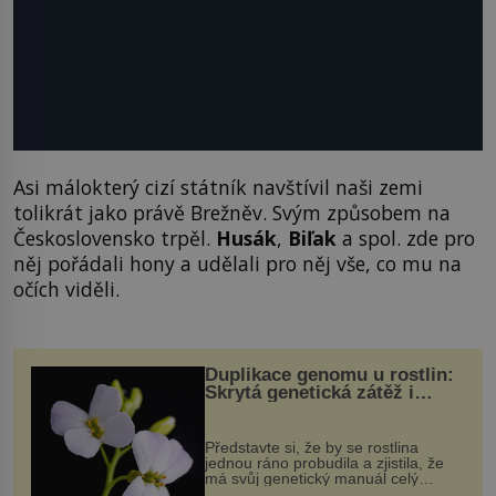
Asi málokterý cizí státník navštívil naši zemi
tolikrát jako právě Brežněv. Svým způsobem na
Československo trpěl.
Husák
,
Biľak
a spol. zde pro
něj pořádali hony a udělali pro něj vše, co mu na
očích viděli.
Duplikace genomu u rostlin:
Skrytá genetická zátěž i
evoluční výhoda
Představte si, že by se rostlina
jednou ráno probudila a zjistila, že
má svůj genetický manuál celý
dvakrát. Přesně to se občas v