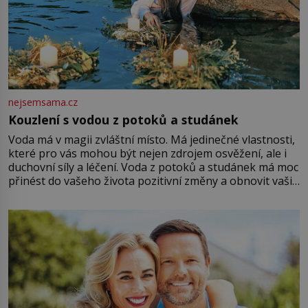
nejsemsama.cz
Kouzlení s vodou z potoků a studánek
Voda má v magii zvláštní místo. Má jedinečné vlastnosti,
které pro vás mohou být nejen zdrojem osvěžení, ale i
duchovní síly a léčení. Voda z potoků a studánek má moc
přinést do vašeho života pozitivní změny a obnovit vaši
energii. Využitím těchto přírodních zdrojů v magii
můžete obohatit své rituály a přinést do svého života
větší harmonii a klid. Je důležité