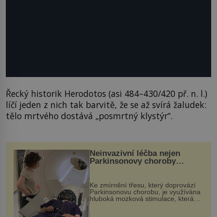
Řecký historik Herodotos (asi 484–430/420 př. n. l.)
líčí jeden z nich tak barvitě, že se až svírá žaludek:
tělo mrtvého dostává „posmrtný klystýr“.
Neinvazivní léčba nejen
Parkinsonovy choroby
pomocí ultrazvukové
„helmy“
Ke zmírnění třesu, který doprovází
Parkinsonovu chorobu, je využívána
hluboká mozková stimulace, která
však vyžaduje vysoce invazivní
zákrok. Ultrazvuk zase není vhodný