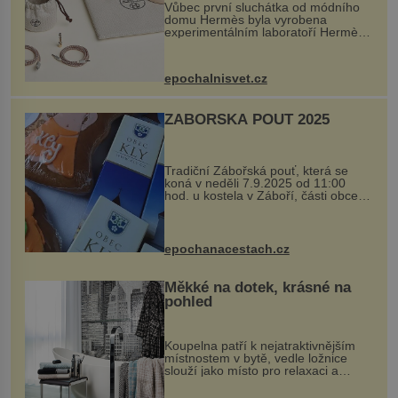
Vůbec první sluchátka od módního
domu Hermès byla vyrobena
experimentálním laboratoří Hermès
Ateliers Horizons. Elegantní gadget
si vyžádal dva roky vývoje a chlubí
se ručně šitou hovězí kůží a
epochalnisvet.cz
kovový...
ZÁBOŘSKÁ POUŤ 2025
Tradiční Zábořská pouť, která se
koná v neděli 7.9.2025 od 11:00
hod. u kostela v Záboří, části obce
Kly u Mělníka. V programu naleznete
komentovanou prohlídku kostela,
dobovou hudbu, řemesla, atrakce...
epochanacestach.cz
Měkké na dotek, krásné na
pohled
Koupelna patří k nejatraktivnějším
místnostem v bytě, vedle ložnice
slouží jako místo pro relaxaci a
odpočinek. Koupelnový textil –
ručníky, osušky a koberečky –