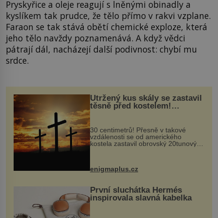
Pryskyřice a oleje reagují s lněnými obinadly a
kyslíkem tak prudce, že tělo přímo v rakvi vzplane.
Faraon se tak stává obětí chemické exploze, která
jeho tělo navždy poznamenává. A když vědci
pátrají dál, nacházejí další podivnost: chybí mu
srdce.
Utržený kus skály se zastavil
těsně před kostelem!
Ochránila ho boží síla?
30 centimetrů! Přesně v takové
vzdálenosti se od amerického
kostela zastavil obrovský 20tunový
balvan, který se v květnu 2014
nečekaně odtrhl od nedaleké skály
při její demolici. Podle místních stojí
enigmaplus.cz
...
První sluchátka Hermés
inspirovala slavná kabelka