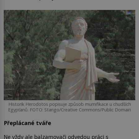
Historik Herodotos popisuje způsob mumifikace u chudších
Egypťanů. FOTO: Stango/Creative Commons/Public Domain
Přeplácané tváře
Ne vždy ale balzamovači odvedou práci s