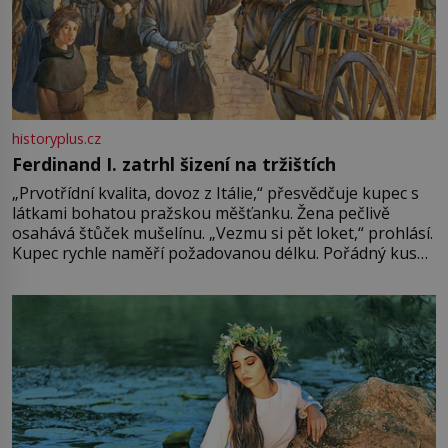
historyplus.cz
Ferdinand I. zatrhl šizení na tržištích
„Prvotřídní kvalita, dovoz z Itálie,“ přesvědčuje kupec s
látkami bohatou pražskou měšťanku. Žena pečlivě
osahává štůček mušelínu. „Vezmu si pět loket,“ prohlásí.
Kupec rychle naměří požadovanou délku. Pořádný kus
mu přitom zůstane za prsty… „Na šaty ho bude málo,
milostpaní. Stačí jenom na sukni,“ zhodnotí švadlena
množství růžového mušelínu. „Ošidili vás, podívejte.“
Vezme do ruky dřevěnou