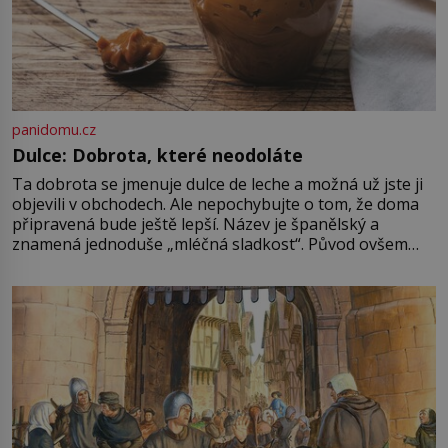
panidomu.cz
Dulce: Dobrota, které neodoláte
Ta dobrota se jmenuje dulce de leche a možná už jste ji
objevili v obchodech. Ale nepochybujte o tom, že doma
připravená bude ještě lepší. Název je španělský a
znamená jednoduše „mléčná sladkost“. Původ ovšem
není úplně jednoznačný, o autorství této receptury se
pře hned několik latinskoamerických zemí a k tomu
Francie, kde se traduje,