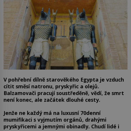
V pohřební dílně starověkého Egypta je vzduch
cítit směsí natronu, pryskyřic a olejů.
Balzamovači pracují soustředěně, vědí, že smrt
není konec, ale začátek dlouhé cesty.
Jenže ne každý má na luxusní 70denní
mumifikaci s vyjmutím orgánů, drahými
pryskyřicemi a jemnými obinadly. Chudí lidé i