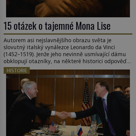
15 otázek o tajemné Mona Lise
Autorem asi nejslavnějšího obrazu světa je
slovutný italský vynálezce Leonardo da Vinci
(1452–1519). Jenže jeho nevinně usmívající dámu
obklopují otazníky, na některé historici odpověď
objeví, jiné zůstanou nezodpovězené. Kam si ji
HISTORIE
pověsil Napoleon? Samotný císař Napoleon
Bonaparte (1769–1821) má pro malbu slabost, a
tak si ji ještě jako první konzul přemístí do své
ložnice v Tuilerisjkém […]