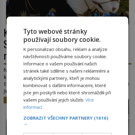
Kočky padající z věže v Ypres:
Tyto webové stránky
používají soubory cookie.
Středověký zvyk, který dodnes budí
K personalizaci obsahu, reklam a analýze
rozpaky
návštěvnosti používáme soubory cookie.
Informace o vašem používání našich
Na hlavním náměstí belgického města Ypres se
stránek také sdílíme s našimi reklamními a
každé tři roky shromáždí tisíce lidí. Z věže slavné
analytickými partnery, kteří je mohou
tržnice létají do davu kočky, diváci jásají a snaží se
kombinovat s dalšími informacemi, které
je chytit. Naštěstí už nejde o živá zvířata, ale
jste jim poskytli nebo které shromáždili při
jenom o plyšové suvenýry. Kdysi to ale bylo jinak.
vašem používání jejich služeb.
Více
HISTORIE
Tato veselá podívaná připomíná jeden z
informací
nejpodivnějších a zároveň nejkrutějších zvyků […]
ZOBRAZIT VŠECHNY PARTNERY
(1616)
→