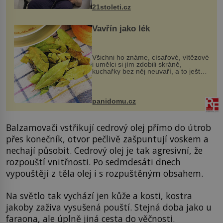
k dostatečně přesnému zacílení ...
21stoleti.cz
Vavřín jako lék
Všichni ho známe, císařové, vítězové
i umělci si jím zdobili skráně,
kuchařky bez něj neuvaří, a to ještě
nevíte, že bobkový list může výrazně
zmírnit některé naše neduhy.
Obsahuje v malém množství ně...
panidomu.cz
Balzamovači vstřikují cedrový olej přímo do útrob
přes konečník, otvor pečlivě zašpuntují voskem a
nechají působit. Cedrový olej je tak agresivní, že
rozpouští vnitřnosti. Po sedmdesáti dnech
vypouštějí z těla olej i s rozpuštěným obsahem.
Na světlo tak vychází jen kůže a kosti, kostra
jakoby zaživa vysušená pouští. Stejná doba jako u
faraona, ale úplně jiná cesta do věčnosti.