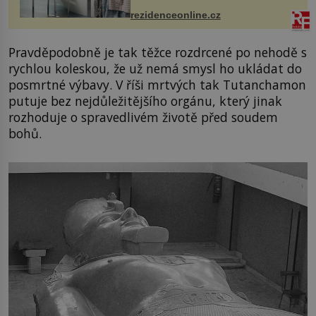
mohou jako mávnutím kouzelného
rezidenceonline.cz
proutku...
Pravděpodobně je tak těžce rozdrcené po nehodě s
rychlou koleskou, že už nemá smysl ho ukládat do
posmrtné výbavy. V říši mrtvých tak Tutanchamon
putuje bez nejdůležitějšího orgánu, který jinak
rozhoduje o spravedlivém životě před soudem
bohů.