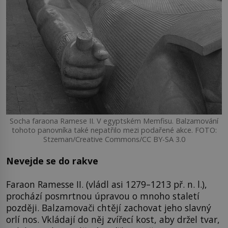
Socha faraona Ramese II. V egyptském Memfisu. Balzamování
tohoto panovníka také nepatřilo mezi podařené akce. FOTO:
Stzeman/Creative Commons/CC BY-SA 3.0
Nevejde se do rakve
Faraon Ramesse II. (vládl asi 1279–1213 př. n. l.),
prochází posmrtnou úpravou o mnoho staletí
později. Balzamovači chtějí zachovat jeho slavný
orlí nos. Vkládají do něj zvířecí kost, aby držel tvar,