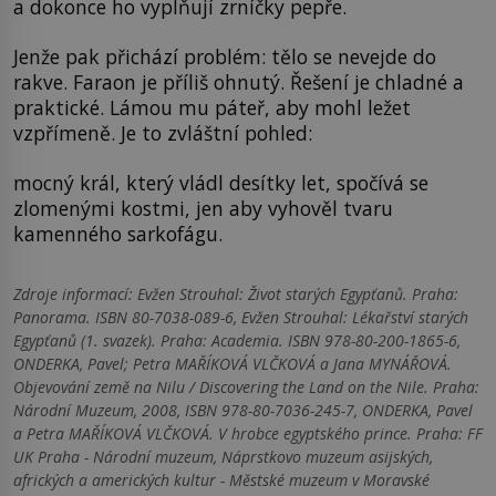
a dokonce ho vyplňují zrníčky pepře.
Jenže pak přichází problém: tělo se nevejde do
rakve. Faraon je příliš ohnutý. Řešení je chladné a
praktické. Lámou mu páteř, aby mohl ležet
vzpřímeně. Je to zvláštní pohled:
mocný král, který vládl desítky let, spočívá se
zlomenými kostmi, jen aby vyhověl tvaru
kamenného sarkofágu.
Zdroje informací:
Evžen Strouhal: Život starých Egypťanů. Praha:
Panorama. ISBN 80-7038-089-6, Evžen Strouhal: Lékařství starých
Egypťanů (1. svazek). Praha: Academia. ISBN 978-80-200-1865-6,
ONDERKA, Pavel; Petra MAŘÍKOVÁ VLČKOVÁ a Jana MYNÁŘOVÁ.
Objevování země na Nilu / Discovering the Land on the Nile. Praha:
Národní Muzeum, 2008, ISBN 978-80-7036-245-7, ONDERKA, Pavel
a Petra MAŘÍKOVÁ VLČKOVÁ. V hrobce egyptského prince. Praha: FF
UK Praha - Národní muzeum, Náprstkovo muzeum asijských,
afrických a amerických kultur - Městské muzeum v Moravské