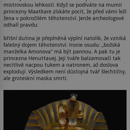
mistrovskou lehkostí. Když se podíváte na mumii
princezny Maatkare získáte pocit, že před vámi leží
žena v pokročilém těhotenství. Jenže archeologové
odhalí pravdu:
břišní dutina je přeplněná výplní natolik, že vzniká
falešný dojem těhotenství. Ironie osudu: „božská
manželka Amonova“ má být pannou. A pak tu je
princezna Henuttauej. Její tváře balzamovači tak
necitlivě nacpou tukem a natronem, až doslova
explodují. Výsledkem není důstojná tvář šlechtičny,
ale groteskní maska smrti.