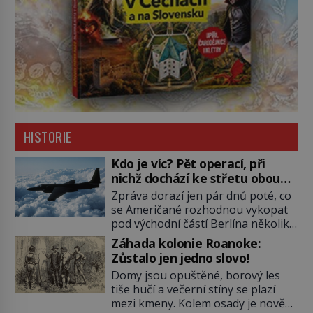
HISTORIE
Kdo je víc? Pět operací, při
nichž dochází ke střetu obou
tajných služeb
Zpráva dorazí jen pár dnů poté, co
se Američané rozhodnou vykopat
pod východní částí Berlína několik
stovek metrů dlouhý tunel. Sověti
Záhada kolonie Roanoke:
na sobě nenechají nic znát a
Zůstalo jen jedno slovo!
nechají nepřítele, aby si myslel, že
Domy jsou opuštěné, borový les
je přechytračil. Cennou informaci
tiše hučí a večerní stíny se plazí
jim dodá jeden z agentů. Oba
mezi kmeny. Kolem osady je nově
tábory jsou zvyklé působit v pozadí