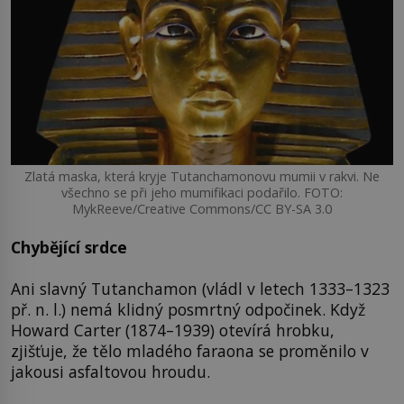
Zlatá maska, která kryje Tutanchamonovu mumii v rakvi. Ne
všechno se při jeho mumifikaci podařilo. FOTO:
MykReeve/Creative Commons/CC BY-SA 3.0
Chybějící srdce
Ani slavný Tutanchamon (vládl v letech 1333–1323
př. n. l.) nemá klidný posmrtný odpočinek. Když
Howard Carter (1874–1939) otevírá hrobku,
zjišťuje, že tělo mladého faraona se proměnilo v
jakousi asfaltovou hroudu.