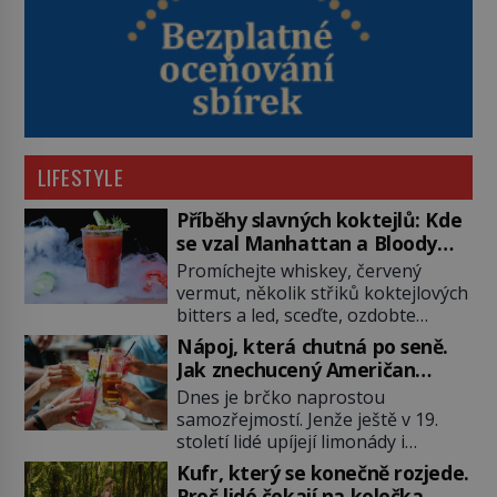
LIFESTYLE
Příběhy slavných koktejlů: Kde
se vzal Manhattan a Bloody
Mary?
Promíchejte whiskey, červený
vermut, několik střiků koktejlových
bitters a led, sceďte, ozdobte
koktejlovou třešinkou a tadá…
Nápoj, která chutná po seně.
Manhattan je tu! A pokud to má být
Jak znechucený Američan
skutečně on, dejte si pozor, ať
vymyslel brčko
Dnes je brčko naprostou
místo klasické americké rye
samozřejmostí. Jenže ještě v 19.
whiskey či klidně bourbonu
století lidé upíjejí limonády i
nepoužijete skotskou whisku. Co
koktejly dutými stébly žita nebo
se stane? Inu, koktejl bude stále
Kufr, který se konečně rozjede.
žitné slámy. Fungují sice dobře,
skvělý, ale už to nebude
Proč lidé čekají na kolečka