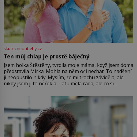
skutecnepribehy.cz
Ten můj chlap je prostě báječný
Jsem holka Štěstěny, tvrdila moje máma, když jsem doma
představila Mirka. Mohla na něm oči nechat. To nadšení
ji neopustilo nikdy. Myslím, že mi trochu záviděla, ale
nikdy jsem jí to neřekla. Tátu měla ráda, ale co si
pamatuji, tak jsme s Mirkem byli zamilovaní mnohem víc.
Jsme spolu moc rádi Tehdy byla jiná doba, když