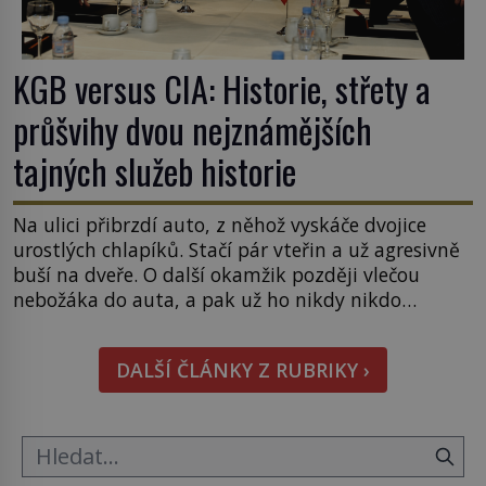
KGB versus CIA: Historie, střety a
průšvihy dvou nejznámějších
tajných služeb historie
Na ulici přibrzdí auto, z něhož vyskáče dvojice
urostlých chlapíků. Stačí pár vteřin a už agresivně
buší na dveře. O další okamžik později vlečou
nebožáka do auta, a pak už ho nikdy nikdo
nespatří. Dostal se totiž do rukou všemocné KGB.
Jako sourozenci, kteří si nemohou přijít na jméno.
DALŠÍ ČLÁNKY Z RUBRIKY ›
Neustále se předhání v plánování sabotáží, […]