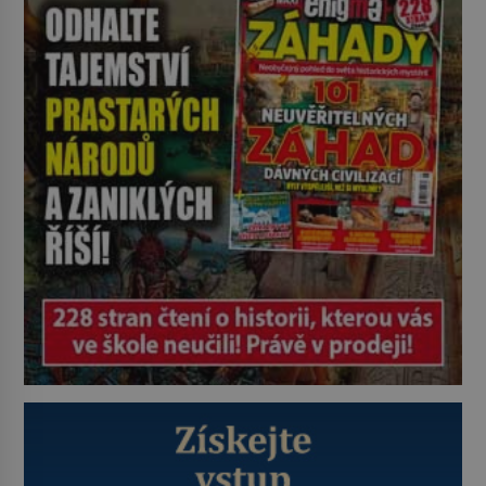
plyšové suvenýry. Kdysi to ale bylo
jinak. Tato veselá podívaná
připomíná jeden z nejpodivnějších
a zároveň nejkrutějších zvyků […]