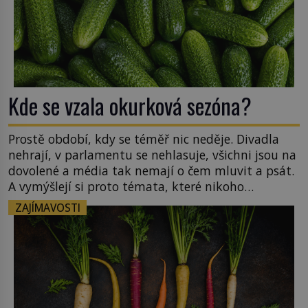
Kde se vzala okurková sezóna?
Prostě období, kdy se téměř nic neděje. Divadla
nehrají, v parlamentu se nehlasuje, všichni jsou na
dovolené a média tak nemají o čem mluvit a psát.
A vymýšlejí si proto témata, které nikoho
nezajímají. Proč je však ona letní doba spojovaná
ZAJÍMAVOSTI
zrovna s okurkami? Okurkovou sezónu známe už
od poloviny 19. století, ovšem jako Češi […]