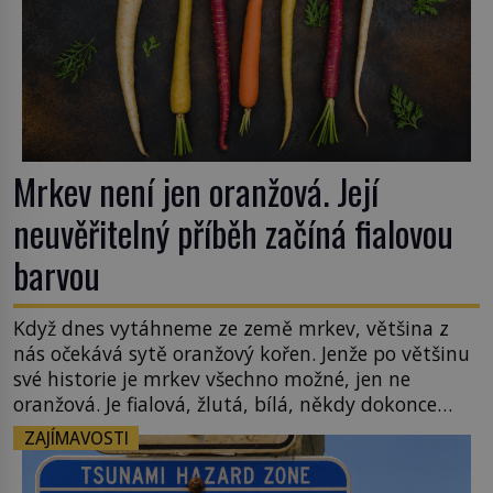
Mrkev není jen oranžová. Její
neuvěřitelný příběh začíná fialovou
barvou
Když dnes vytáhneme ze země mrkev, většina z
nás očekává sytě oranžový kořen. Jenže po většinu
své historie je mrkev všechno možné, jen ne
oranžová. Je fialová, žlutá, bílá, někdy dokonce
téměř černá. Až díky stovkám let pečlivého
ZAJÍMAVOSTI
šlechtění se z ní stává zelenina, bez které si českou
zahradu ani nedokážeme představit. Její příběh je