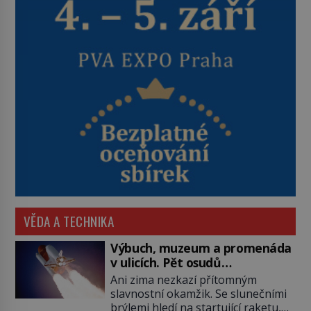
VĚDA A TECHNIKA
Výbuch, muzeum a promenáda
v ulicích. Pět osudů
nejslavnějších raketoplánů
Ani zima nezkazí přítomným
slavnostní okamžik. Se slunečními
brýlemi hledí na startující raketu,