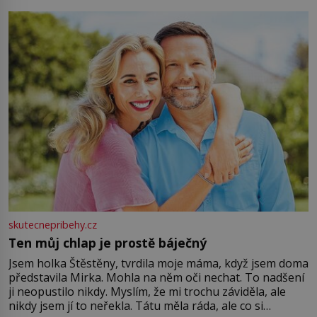
můžete obohatit své rituály a přinést do svého života
větší harmonii a klid. Je důležité
skutecnepribehy.cz
Ten můj chlap je prostě báječný
Jsem holka Štěstěny, tvrdila moje máma, když jsem doma
představila Mirka. Mohla na něm oči nechat. To nadšení
ji neopustilo nikdy. Myslím, že mi trochu záviděla, ale
nikdy jsem jí to neřekla. Tátu měla ráda, ale co si