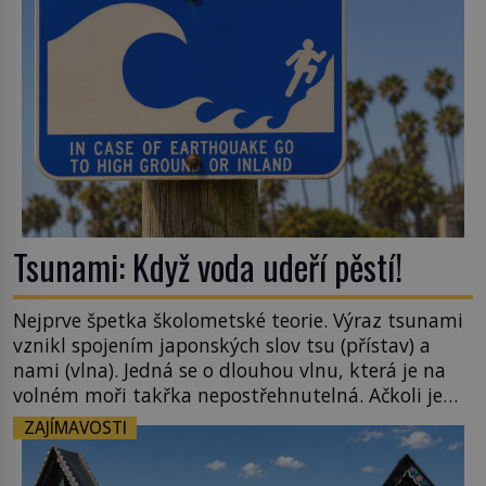
[…]
Tsunami: Když voda udeří pěstí!
Nejprve špetka školometské teorie. Výraz tsunami
vznikl spojením japonských slov tsu (přístav) a
nami (vlna). Jedná se o dlouhou vlnu, která je na
volném moři takřka nepostřehnutelná. Ačkoli je
vlnová délka tsunami i 300 kilometrů, výška vlny
ZAJÍMAVOSTI
na volném moři je maximálně 1,5 metru. Máme se
podobné obří vlny obávat i v Evropě? Vznik