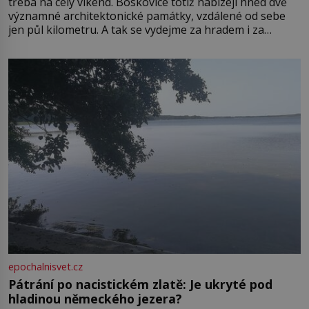
třeba na celý víkend. Boskovice totiž nabízejí hned dvě
významné architektonické památky, vzdálené od sebe
jen půl kilometru. A tak se vydejme za hradem i za
zámkem do krásné jihomoravské krajiny. Trhová osada
Boskovice na okraji Drahanské vrchoviny vznikla někdy
ve13. století, a už v roce 1313 kronikáři zaznamenali
epochalnisvet.cz
Pátrání po nacistickém zlatě: Je ukryté pod
hladinou německého jezera?