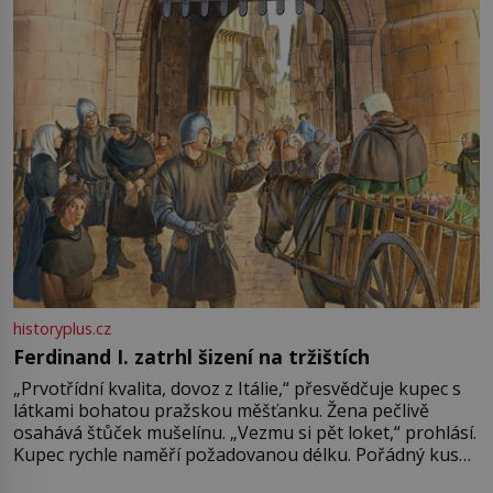
Francie, kde se traduje,
historyplus.cz
Ferdinand I. zatrhl šizení na tržištích
„Prvotřídní kvalita, dovoz z Itálie,“ přesvědčuje kupec s
látkami bohatou pražskou měšťanku. Žena pečlivě
osahává štůček mušelínu. „Vezmu si pět loket,“ prohlásí.
Kupec rychle naměří požadovanou délku. Pořádný kus
mu přitom zůstane za prsty… „Na šaty ho bude málo,