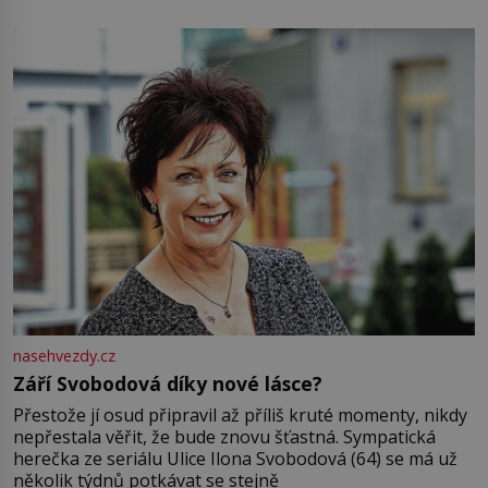
pamatuji, tak jsme s Mirkem byli zamilovaní mnohem víc.
Jsme spolu moc rádi Tehdy byla jiná doba, když
nasehvezdy.cz
Září Svobodová díky nové lásce?
Přestože jí osud připravil až příliš kruté momenty, nikdy
nepřestala věřit, že bude znovu šťastná. Sympatická
herečka ze seriálu Ulice Ilona Svobodová (64) se má už
několik týdnů potkávat se stejně