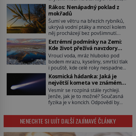
která má do vesmíru vynést kromě
Rákos: Nenápadný poklad z
posádky také obyčejnou učitelku.
mokřadů
Po několika sekundách všem
Šumí ve větru na březích rybníků,
ztuhnou úsměvy, stroj totiž
ukrývá vodní ptáky a mnozí kolem
exploduje. Jejich konstrukce není
něj procházejí bez povšimnutí.
z levného kraje, daňové poplatníky
Přesto právě rákos pomáhal stavět
stojí miliardy dolarů. Na druhou
Extrémní podmínky na Zemi:
domy, vyrábět lodě, zapisovat první
stranu zvládnou jen představitelné
Kde život přežívá navzdory
texty a inspiroval řadu pověstí.
věci. Na malé kousky Název:
všemu
Vroucí voda, mráz hluboko pod
Tato skromná, ale užitečná
Columbia První […]
bodem mrazu, kyseliny, smrtící tlak
rostlina provází člověka už tisíce
i pouště, kde celé roky nespadne
let. Většina lidí vnímá rákos jen jako
jediná kapka deště. Na první
obyčejnou kulisu letního koupání.
Kosmická hádanka: Jaká je
pohled místa, kde nemůže
Stačí se však podívat […]
největší kometa ve známém
existovat vůbec nic. Přesto právě
vesmíru?
Vesmír se rozpíná stále rychleji.
tady vědci objevují organismy,
Jenže, jak je to možné? Současná
které posouvají hranice života.
fyzika je v koncích. Odpovědí by
Každý nový nález mění naše
mohla být hypotetická temná
představy o tom, co všechno
energie. Právě na tu se zaměří
dokáže příroda a napovídá, kde
NENECHTE SI UJÍT DALŠÍ ZAJÍMAVÉ ČLÁNKY
pozornost dvojice zkušených
bychom jednou […]
astronomů. Namísto ní ale objeví
něco mnohem hmatatelnějšího.