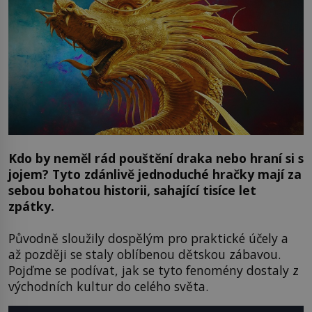
Kdo by neměl rád pouštění draka nebo hraní si s
jojem? Tyto zdánlivě jednoduché hračky mají za
sebou bohatou historii, sahající tisíce let
zpátky.
Původně sloužily dospělým pro praktické účely a
až později se staly oblíbenou dětskou zábavou.
Pojďme se podívat, jak se tyto fenomény dostaly z
východních kultur do celého světa.