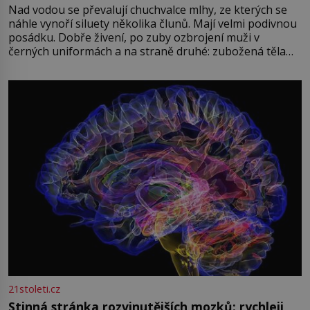
Nad vodou se převalují chuchvalce mlhy, ze kterých se
náhle vynoří siluety několika člunů. Mají velmi podivnou
posádku. Dobře živení, po zuby ozbrojení muži v
černých uniformách a na straně druhé: zubožená těla
oblečená v chatrných vězeňských hadrech. Co tato
přízračná scéna znamená? Je jaro roku 1945, druhá
světová válka se chýlí ke konci. Jezero Stolpsee
21stoleti.cz
Stinná stránka rozvinutějších mozků: rychleji