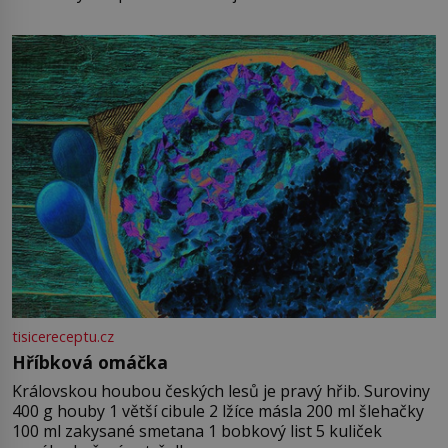
tisicereceptu.cz
Hříbková omáčka
Královskou houbou českých lesů je pravý hřib. Suroviny
400 g houby 1 větší cibule 2 lžíce másla 200 ml šlehačky
100 ml zakysané smetana 1 bobkový list 5 kuliček