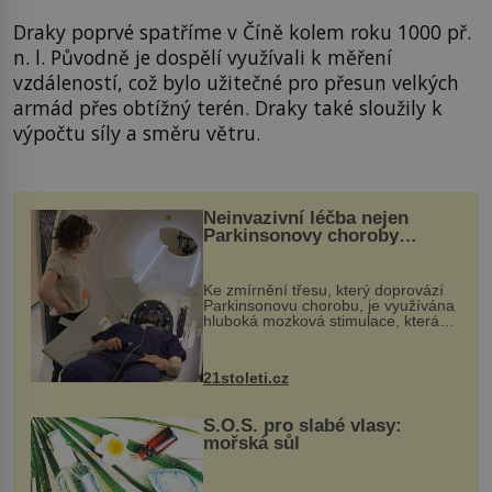
Draky poprvé spatříme v Číně kolem roku 1000 př.
n. l. Původně je dospělí využívali k měření
vzdáleností, což bylo užitečné pro přesun velkých
armád přes obtížný terén. Draky také sloužily k
výpočtu síly a směru větru.
Neinvazivní léčba nejen
Parkinsonovy choroby
pomocí ultrazvukové
„helmy“
Ke zmírnění třesu, který doprovází
Parkinsonovu chorobu, je využívána
hluboká mozková stimulace, která
však vyžaduje vysoce invazivní
zákrok. Ultrazvuk zase není vhodný
k dostatečně přesnému zacílení ...
21stoleti.cz
S.O.S. pro slabé vlasy:
mořská sůl