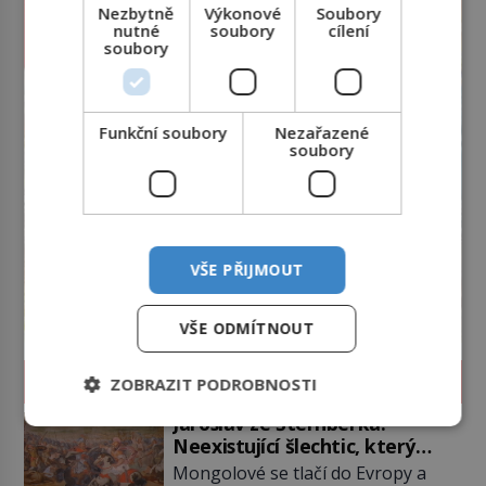
Nezbytně
Výkonové
Soubory
nutné
soubory
cílení
soubory
Funkční soubory
Nezařazené
soubory
VŠE PŘIJMOUT
VŠE ODMÍTNOUT
HISTORIE
ZOBRAZIT PODROBNOSTI
Jaroslav ze Šternberka:
Neexistující šlechtic, který
z Moravy vyžene Mongoly
Mongolové se tlačí do Evropy a