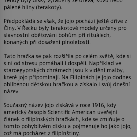
Tehdy byly disky vyráběny ze dřeva, kovu nebo
pálené hlíny (terakoty).
Předpokládá se však, že jojo pochází ještě dříve z
Číny. V Řecku byly terakotové modely určeny pro
slavnostní obětování bohům při rituálech,
konaných při dosažení plnoletosti.
Tato hračka se pak rozšířila po celém světě, kde si
s ní od stresu pomáhali i dospělí. Například ve
staroegyptských chrámech jsou k vidění malby,
které jojo připomínají. Na Filipínách je jojo dodnes
oblíbenou dětskou hračkou a získalo i svůj dnešní
název.
Současný název jojo získává v roce 1916, kdy
americký časopis Scientific American uveřejní
článek o filipínských hračkách, kde se zmiňuje o
tomto pohyblivém disku a pojmenuje ho jako jojo,
což má pocházet z filipínštiny.