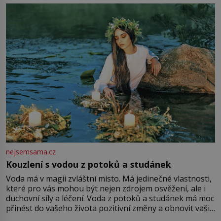
milostpaní. Stačí jenom na sukni,“ zhodnotí švadlena
množství růžového mušelínu. „Ošidili vás, podívejte.“
Vezme do ruky dřevěnou
nejsemsama.cz
Kouzlení s vodou z potoků a studánek
Voda má v magii zvláštní místo. Má jedinečné vlastnosti,
které pro vás mohou být nejen zdrojem osvěžení, ale i
duchovní síly a léčení. Voda z potoků a studánek má moc
přinést do vašeho života pozitivní změny a obnovit vaši
energii. Využitím těchto přírodních zdrojů v magii