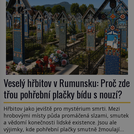
tsunami si […]
Veselý hřbitov v Rumunsku: Proč zde
třou pohřební plačky bídu s nouzí?
Hřbitov jako jeviště pro mystérium smrti. Mezi
hrobovými místy půda promáčená slzami, smutek
a vědomí konečnosti lidské existence. Jsou ale
výjimky, kde pohřební plačky smutně žmoulají