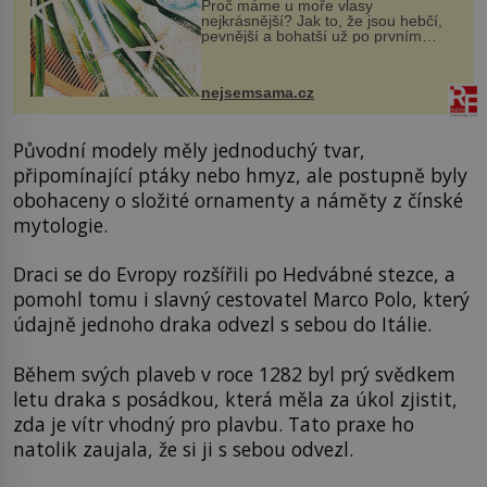
Proč máme u moře vlasy
nejkrásnější? Jak to, že jsou hebčí,
pevnější a bohatší už po prvním
vykoupání? Protože sůl obsažená v
mořské vodě má blahodárný vliv.
Nejen na tělo a pokožku, ale i na
nejsemsama.cz
vlasy. ...
Původní modely měly jednoduchý tvar,
připomínající ptáky nebo hmyz, ale postupně byly
obohaceny o složité ornamenty a náměty z čínské
mytologie.
Draci se do Evropy rozšířili po Hedvábné stezce, a
pomohl tomu i slavný cestovatel Marco Polo, který
údajně jednoho draka odvezl s sebou do Itálie.
Během svých plaveb v roce 1282 byl prý svědkem
letu draka s posádkou, která měla za úkol zjistit,
zda je vítr vhodný pro plavbu. Tato praxe ho
natolik zaujala, že si ji s sebou odvezl.