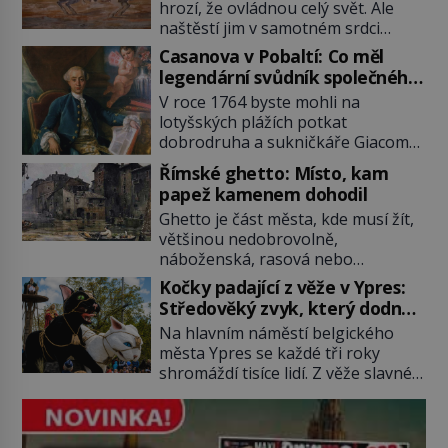
hrozí, že ovládnou celý svět. Ale
naštěstí jim v samotném srdci
Evropy stojí v cestě malé, ale silné
Casanova v Pobaltí: Co měl
království, které dokáže
legendární svůdník společného
dobyvatelské hordy zastavit. Co
se svobodnými zednáři?
V roce 1764 byste mohli na
nedokáže žádná z asijských říší, co
lotyšských plážích potkat
nedokážou Němci – to dokáže
dobrodruha a sukničkáře Giacoma
český král. Nebo že by ne?
Casanovu. Jeho cesta k Baltskému
Mongolové od roku 1223 postupují
Římské ghetto: Místo, kam
moři však nebyla turistickým
podél Kaspického a Azovského
papež kamenem dohodil
výletem, ale ryze pracovní cestou
moře, […]
Ghetto je část města, kde musí žít,
se zištnými úmysly. Jaký cíl
většinou nedobrovolně,
Casanova sledoval, když se
náboženská, rasová nebo
například procházel uličkami
národnostní menšina obyvatel.
lotyšské Rigy? Casanova v Pobaltí
Kočky padající z věže v Ypres:
Bohaté historické zkušenosti mají s
kontaktoval tamní zednářské lóže.
Středověký zvyk, který dodnes
takovým životem Židé. Už od
Nebyl v této oblasti žádným
budí rozpaky
Na hlavním náměstí belgického
středověku jsou totiž v každou
nováčkem, protože do zednářské
města Ypres se každé tři roky
chvíli nuceni v nějakém žít. Mezi ty
[…]
shromáždí tisíce lidí. Z věže slavné
nejslavnější patří i římské ghetto
tržnice létají do davu kočky, diváci
založené v roce 1555. Pokud jde o
jásají a snaží se je chytit. Naštěstí
vztah k Židům, nemá se Řím čím
už nejde o živá zvířata, ale jenom o
chlubit. […]