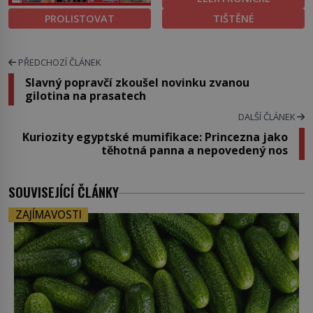
PROLISTOVAT
TIŠTĚNÉ
PŘEDCHOZÍ ČLÁNEK
Slavný popravčí zkoušel novinku zvanou
gilotina na prasatech
DALŠÍ ČLÁNEK
Kuriozity egyptské mumifikace: Princezna jako
těhotná panna a nepovedený nos
SOUVISEJÍCÍ ČLÁNKY
ZAJÍMAVOSTI