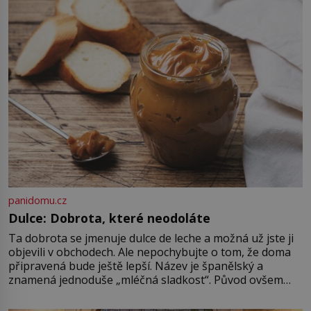
Naprosto rekordní kometu!
Astronomové Pedro Bernardinelli a
Gary Bernstein mravenčí prací
zkoumají archivní snímky v rámci
Průzkumu temné energie […]
panidomu.cz
Dulce: Dobrota, které neodoláte
Ta dobrota se jmenuje dulce de leche a možná už jste ji
objevili v obchodech. Ale nepochybujte o tom, že doma
připravená bude ještě lepší. Název je španělský a
znamená jednoduše „mléčná sladkost“. Původ ovšem
není úplně jednoznačný, o autorství této receptury se
pře hned několik latinskoamerických zemí a k tomu