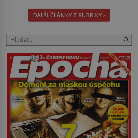
kapesníky nikoli při smutečním obřadu, ale při
pohledu na výši vyměřené podpory
DALŠÍ ČLÁNKY Z RUBRIKY ›
v nezaměstnanosti. Kam vás pozveme? Unikátní
hřbitov, který si vysloužil název „Veselý“, najdeme
v rumunské vesnici Sapanta, nedaleko hranic […]