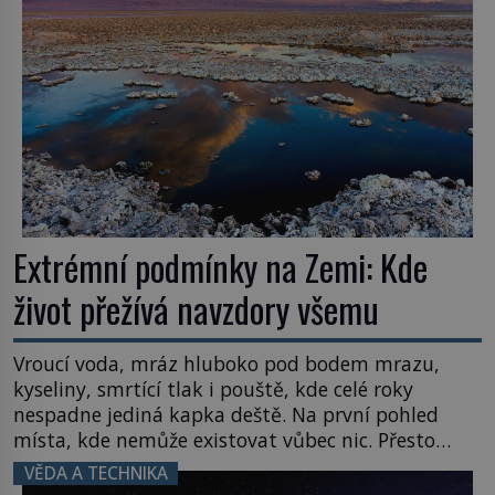
letního koupání. Stačí se však podívat […]
Extrémní podmínky na Zemi: Kde
život přežívá navzdory všemu
Vroucí voda, mráz hluboko pod bodem mrazu,
kyseliny, smrtící tlak i pouště, kde celé roky
nespadne jediná kapka deště. Na první pohled
místa, kde nemůže existovat vůbec nic. Přesto
právě tady vědci objevují organismy, které
VĚDA A TECHNIKA
posouvají hranice života. Každý nový nález mění