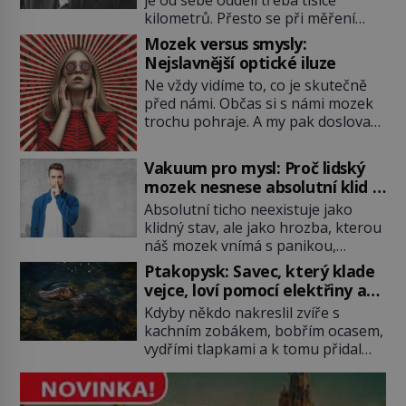
je od sebe oddělí třeba tisíce
kilometrů. Přesto se při měření
chovají, jako by mezi nimi
Mozek versus smysly:
existovalo neviditelné pouto. Albert
Nejslavnější optické iluze
Einstein tomu s jistou dávkou
Ne vždy vidíme to, co je skutečně
ironie říká „strašidelná akce na
před námi. Občas si s námi mozek
dálku“ a dlouhá desetiletí věří, že
trochu pohraje. A my pak doslova
musí existovat jednodušší
nevěříme vlastním očím! Jak
vysvětlení. Moderní experimenty
vznikají ty nejpodivnější optické
však ukazují, že kvantový svět
Vakuum pro mysl: Proč lidský
iluze? Soustřeď se na to hlavní!
funguje jinak, než […]
mozek nesnese absolutní klid a
TROXLERŮV EFEKT Náš mozek
začne si vymýšlet horory
Absolutní ticho neexistuje jako
zvládne zpracovat hodně informací.
klidný stav, ale jako hrozba, kterou
Všechny na světě ale nikoliv, musí
náš mozek vnímá s panikou,
si vybírat! Jak to dělá? Když se […]
protože bez vnějších podnětů
Ptakopysk: Savec, který klade
začne okamžitě produkovat vlastní
vejce, loví pomocí elektřiny a
děsivé iluze. Představte si místnost,
brání se jedem
Kdyby někdo nakreslil zvíře s
kde zmizí veškerý šum světa. Žádné
kachním zobákem, bobřím ocasem,
auta, žádný šepot, nic. Místo
vydřími tlapkami a k tomu přidal
vytoužené oázy klidu však
jedovaté ostruhy i vejce, zoologové
okamžitě nastoupí hluboké
by si nejspíš mysleli, že jde o
znepokojení. Lidská mysl je totiž
povedený vtip. Jenže ptakopysk je