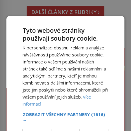
i bude chutnat, ovšem měl by ji mít jen jako
DALŠÍ ČLÁNKY Z RUBRIKY ›
občasný pamlsek. […]
Tyto webové stránky
používají soubory cookie.
K personalizaci obsahu, reklam a analýze
návštěvnosti používáme soubory cookie.
Informace o vašem používání našich
stránek také sdílíme s našimi reklamními a
analytickými partnery, kteří je mohou
kombinovat s dalšími informacemi, které
jste jim poskytli nebo které shromáždili při
vašem používání jejich služeb.
Více
informací
ZOBRAZIT VŠECHNY PARTNERY
(1616)
→