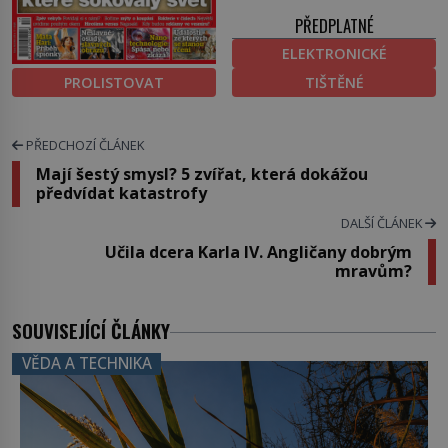
PŘEDPLATNÉ
ELEKTRONICKÉ
PROLISTOVAT
TIŠTĚNÉ
PŘEDCHOZÍ ČLÁNEK
Mají šestý smysl? 5 zvířat, která dokážou
předvídat katastrofy
DALŠÍ ČLÁNEK
Učila dcera Karla IV. Angličany dobrým
mravům?
SOUVISEJÍCÍ ČLÁNKY
VĚDA A TECHNIKA