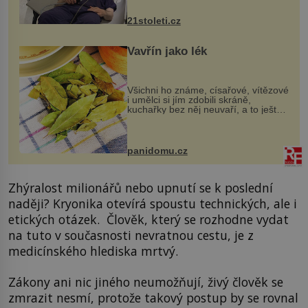
zákrok. Ultrazvuk zase není vhodný
k dostatečně přesnému zacílení ...
21stoleti.cz
Vavřín jako lék
Všichni ho známe, císařové, vítězové
i umělci si jím zdobili skráně,
kuchařky bez něj neuvaří, a to ještě
nevíte, že bobkový list může výrazně
zmírnit některé naše neduhy.
Obsahuje v malém množství ně...
panidomu.cz
Zhýralost milionářů nebo upnutí se k poslední
naději? Kryonika otevírá spoustu technických, ale i
etických otázek. Člověk, který se rozhodne vydat
na tuto v současnosti nevratnou cestu, je z
medicínského hlediska mrtvý.
Zákony ani nic jiného neumožňují, živý člověk se
zmrazit nesmí, protože takový postup by se rovnal