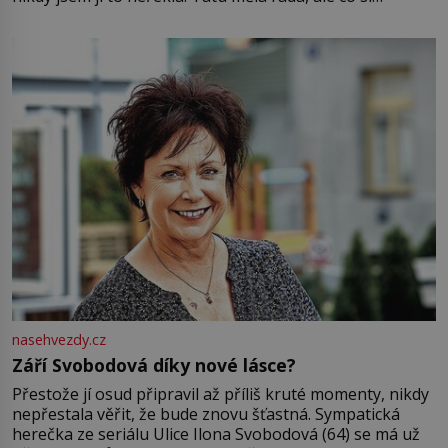
pamatuji, tak jsme s Mirkem byli zamilovaní mnohem víc.
Jsme spolu moc rádi Tehdy byla jiná doba, když
nasehvezdy.cz
Září Svobodová díky nové lásce?
Přestože jí osud připravil až příliš kruté momenty, nikdy
nepřestala věřit, že bude znovu šťastná. Sympatická
herečka ze seriálu Ulice Ilona Svobodová (64) se má už