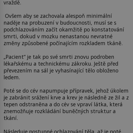
vraždě.
Ovšem aby se zachovala alespoň minimální
naděje na probuzení v budoucnosti, musí se s
podchlazováním začít okamžitě po konstatování
smrti, dokud v mozku nenastanou nevratné
změny způsobené počínajícím rozkladem tkáně.
„Pacient“ je tak po své smrti znovu podroben
lékařskému a technickému zákroku. Ještě před
převezením na sál je vyhasínající tělo obloženo
ledem.
Poté se do cév napumpuje přípravek, jehož úkolem
je zabránit srážení krve a krev je následně ze žil a z
tepen odstraněna a do cév se vpraví látka, která
znemožňuje rozkládání buněčných struktur a
tkání.
Následuje postupné ochlazování těla, až je poté