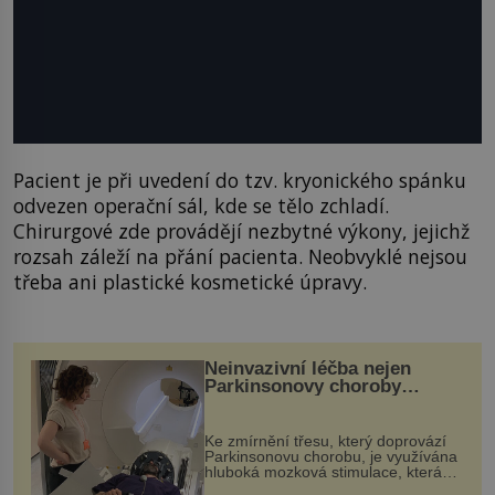
Pacient je při uvedení do tzv. kryonického spánku
odvezen operační sál, kde se tělo zchladí.
Chirurgové zde provádějí nezbytné výkony, jejichž
rozsah záleží na přání pacienta. Neobvyklé nejsou
třeba ani plastické kosmetické úpravy.
Neinvazivní léčba nejen
Parkinsonovy choroby
pomocí ultrazvukové
„helmy“
Ke zmírnění třesu, který doprovází
Parkinsonovu chorobu, je využívána
hluboká mozková stimulace, která
však vyžaduje vysoce invazivní