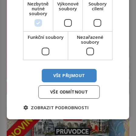
Nezbytně
Výkonové
Soubory
nutné
soubory
cílení
soubory
Funkční soubory
Nezařazené
soubory
VŠE PŘIJMOUT
PROLISTOVAT ČASOPIS
VŠE ODMÍTNOUT
reklama
ZOBRAZIT PODROBNOSTI