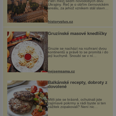
Patří mezi sedm novodobých divů
Ukrajiny. Řeč je o obřím černovickém
areálu, za jehož vznikem stál slavný
český architekt Josef Hlávka. Ten si
na něm dal mimořádně záležet. Jeho
stavební plány by při ...
historyplus.cz
Gruzínské masové knedlíčky
Gruzie se nachází na rozhraní dvou
kontinentů a právě to se promítá i do
její kuchyně. Snoubí se v ní
evropské a asijské chutě a díky tomu
vznikají rozmanité a chuťově bohaté
pokrmy, které rozhodně st...
nejsemsama.cz
Balkánské recepty, dobroty z
dovolené
Měli jste se krásně, ochutnali jste
zajímavé pokrmy a rádi byste si ten
zážitek zopakovali? Není nic
snazšího. Pljeskavica (10 porcí)
Možná jste ji ochutnali na dovolené v