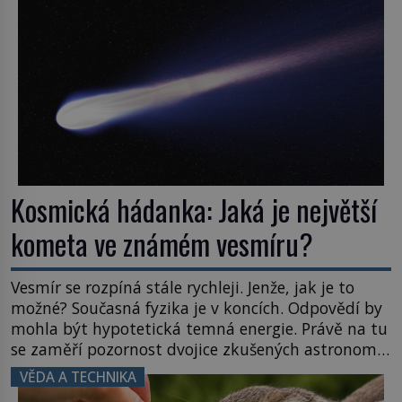
naše představy o tom, co všechno dokáže příroda a
napovídá, kde bychom jednou […]
Kosmická hádanka: Jaká je největší
kometa ve známém vesmíru?
Vesmír se rozpíná stále rychleji. Jenže, jak je to
možné? Současná fyzika je v koncích. Odpovědí by
mohla být hypotetická temná energie. Právě na tu
se zaměří pozornost dvojice zkušených astronomů.
Namísto ní ale objeví něco mnohem
VĚDA A TECHNIKA
hmatatelnějšího. Naprosto rekordní kometu!