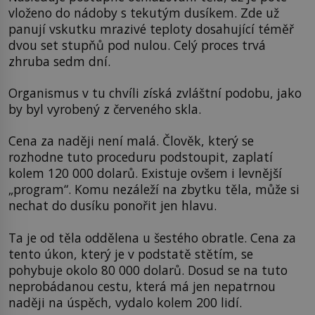
vloženo do nádoby s tekutým dusíkem. Zde už
panují vskutku mrazivé teploty dosahující téměř
dvou set stupňů pod nulou. Celý proces trvá
zhruba sedm dní.
Organismus v tu chvíli získá zvláštní podobu, jako
by byl vyrobený z červeného skla.
Cena za naději není malá. Člověk, který se
rozhodne tuto proceduru podstoupit, zaplatí
kolem 120 000 dolarů. Existuje ovšem i levnější
„program“. Komu nezáleží na zbytku těla, může si
nechat do dusíku ponořit jen hlavu.
Ta je od těla oddělena u šestého obratle. Cena za
tento úkon, který je v podstatě stětím, se
pohybuje okolo 80 000 dolarů. Dosud se na tuto
neprobádanou cestu, která má jen nepatrnou
naději na úspěch, vydalo kolem 200 lidí.