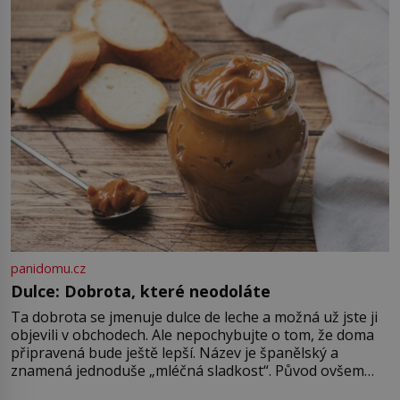
lidem tváře znetvořené válkou,
tresty nebo nehodami. Jejich
metody jsou překvapivě
promyšlené a některé principy
používají chirurgové dodnes. Úplně
první […]
panidomu.cz
Dulce: Dobrota, které neodoláte
Ta dobrota se jmenuje dulce de leche a možná už jste ji
objevili v obchodech. Ale nepochybujte o tom, že doma
připravená bude ještě lepší. Název je španělský a
znamená jednoduše „mléčná sladkost“. Původ ovšem
není úplně jednoznačný, o autorství této receptury se