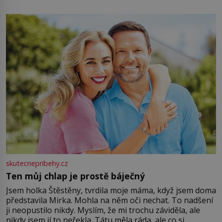
energii. Využitím těchto přírodních zdrojů v magii
můžete obohatit své rituály a přinést do svého života
větší harmonii a klid. Je důležité
skutecnepribehy.cz
Ten můj chlap je prostě báječný
Jsem holka Štěstěny, tvrdila moje máma, když jsem doma
představila Mirka. Mohla na něm oči nechat. To nadšení
ji neopustilo nikdy. Myslím, že mi trochu záviděla, ale
nikdy jsem jí to neřekla. Tátu měla ráda, ale co si