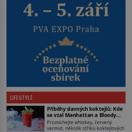
LIFESTYLE
Příběhy slavných koktejlů: Kde
se vzal Manhattan a Bloody
Mary?
Promíchejte whiskey, červený
vermut, několik střiků koktejlových