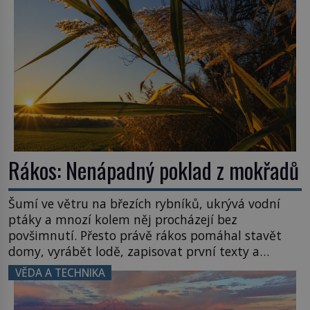
Rákos: Nenápadný poklad z mokřadů
Šumí ve větru na březích rybníků, ukrývá vodní
ptáky a mnozí kolem něj procházejí bez
povšimnutí. Přesto právě rákos pomáhal stavět
domy, vyrábět lodě, zapisovat první texty a
inspiroval řadu pověstí. Tato skromná, ale
VĚDA A TECHNIKA
užitečná rostlina provází člověka už tisíce let.
Většina lidí vnímá rákos jen jako obyčejnou kulisu