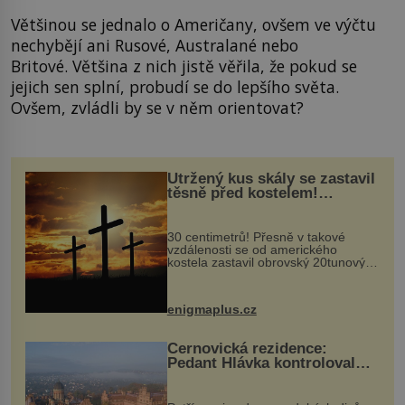
Většinou se jednalo o Američany, ovšem ve výčtu
nechybějí ani Rusové, Australané nebo
Britové. Většina z nich jistě věřila, že pokud se
jejich sen splní, probudí se do lepšího světa.
Ovšem, zvládli by se v něm orientovat?
Utržený kus skály se zastavil
těsně před kostelem!
Ochránila ho boží síla?
30 centimetrů! Přesně v takové
vzdálenosti se od amerického
kostela zastavil obrovský 20tunový
balvan, který se v květnu 2014
nečekaně odtrhl od nedaleké skály
při její demolici. Podle místních stojí
enigmaplus.cz
...
Černovická rezidence:
Pedant Hlávka kontroloval
každou cihlu