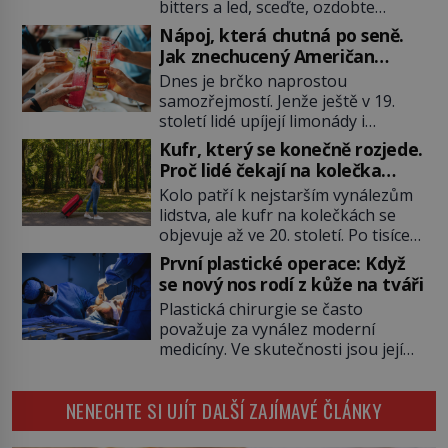
bitters a led, sceďte, ozdobte
koktejlovou třešinkou a tadá…
Nápoj, která chutná po seně.
Manhattan je tu! A pokud to má být
Jak znechucený Američan
skutečně on, dejte si pozor, ať
vymyslel brčko
Dnes je brčko naprostou
místo klasické americké rye
samozřejmostí. Jenže ještě v 19.
whiskey či klidně bourbonu
století lidé upíjejí limonády i
nepoužijete skotskou whisku. Co
koktejly dutými stébly žita nebo
se stane? Inu, koktejl bude stále
Kufr, který se konečně rozjede.
žitné slámy. Fungují sice dobře,
skvělý, ale už to nebude
Proč lidé čekají na kolečka
mají ale jednu nepříjemnou
Manhattan ale […]
téměř pět tisíc let?
Kolo patří k nejstarším vynálezům
vlastnost po chvíli se rozmáčejí a
lidstva, ale kufr na kolečkách se
nápoji dodávají travnatou příchuť.
objevuje až ve 20. století. Po tisíce
Právě tahle drobná nepříjemnost
let lidé vláčejí těžká zavazadla v
přivede amerického výrobce
První plastické operace: Když
rukou, na zádech nebo je nakládají
cigaretových náustků k nápadu,
se nový nos rodí z kůže na tváři
na povozy. Stačí přitom jediný
který změní způsob pití po celém
Plastická chirurgie se často
nápad, připevnit ke kufru kolečka.
[…]
považuje za vynález moderní
Jenže právě ten nikdo dlouho
medicíny. Ve skutečnosti jsou její
nedostane. Až jednou se na letišti
kořeny staré více než dva a půl
ozve věta, která změní […]
tisíce let. V dobách, kdy ještě
NENECHTE SI UJÍT DALŠÍ ZAJÍMAVÉ ČLÁNKY
neexistují antibiotika ani anestezie,
se odvážní lékaři pokoušejí vracet