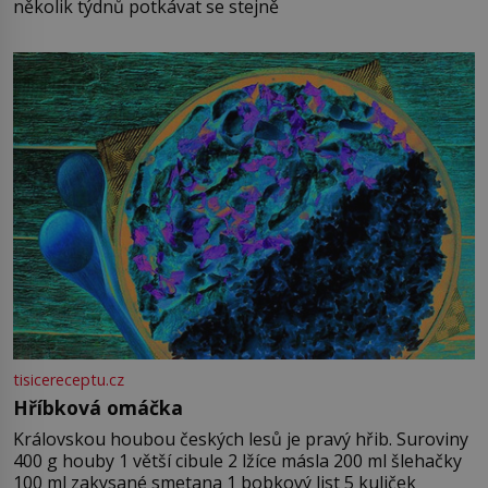
několik týdnů potkávat se stejně
tisicereceptu.cz
Hříbková omáčka
Královskou houbou českých lesů je pravý hřib. Suroviny
400 g houby 1 větší cibule 2 lžíce másla 200 ml šlehačky
100 ml zakysané smetana 1 bobkový list 5 kuliček