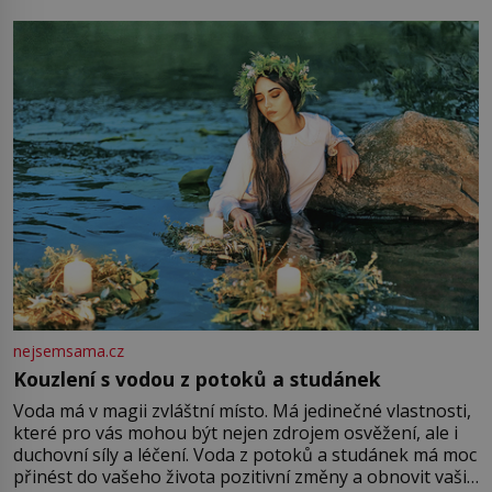
milostpaní. Stačí jenom na sukni,“ zhodnotí švadlena
množství růžového mušelínu. „Ošidili vás, podívejte.“
Vezme do ruky dřevěnou
nejsemsama.cz
Kouzlení s vodou z potoků a studánek
Voda má v magii zvláštní místo. Má jedinečné vlastnosti,
které pro vás mohou být nejen zdrojem osvěžení, ale i
duchovní síly a léčení. Voda z potoků a studánek má moc
přinést do vašeho života pozitivní změny a obnovit vaši