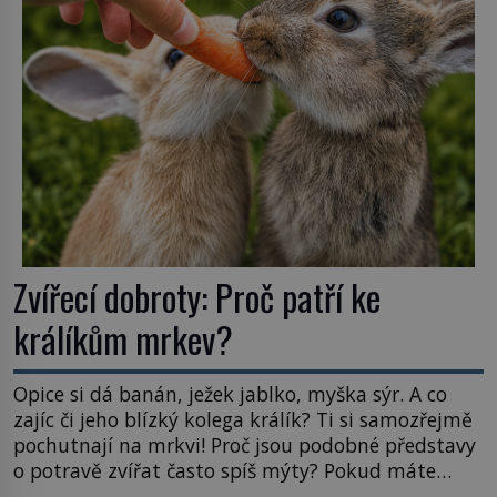
Astronomové Pedro Bernardinelli a Gary Bernstein
mravenčí prací zkoumají archivní snímky v rámci
Průzkumu temné energie […]
Zvířecí dobroty: Proč patří ke
králíkům mrkev?
Opice si dá banán, ježek jablko, myška sýr. A co
zajíc či jeho blízký kolega králík? Ti si samozřejmě
pochutnají na mrkvi! Proč jsou podobné představy
o potravě zvířat často spíš mýty? Pokud máte
doma králíka, mrkev mu dát můžete. A nejspíš mu