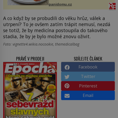
bývalé Jugoslávii, lze ji vi...
panidomu.cz
A co když by se probudili do věku hrůz, válek a
utrpení? To je ovšem zatím trápit nemusí, nezdá
se totiž, že by medicína postoupila do takového
stadia, že by je bylo možné znovu oživit.
Foto: vignette4.wikia.nocookie, themedicalbag
PRÁVĚ V PRODEJI
SDÍLEJTE ČLÁNEK
Facebook
Twitter
Pinterest
Email