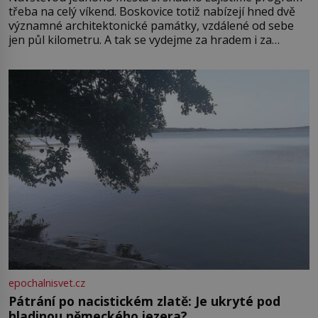
třeba na celý víkend. Boskovice totiž nabízejí hned dvě
významné architektonické památky, vzdálené od sebe
jen půl kilometru. A tak se vydejme za hradem i za
zámkem do krásné jihomoravské krajiny. Trhová osada
Boskovice na okraji Drahanské vrchoviny vznikla někdy
ve13. století, a už v roce 1313 kronikáři zaznamenali
epochalnisvet.cz
Pátrání po nacistickém zlatě: Je ukryté pod
hladinou německého jezera?