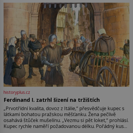
pře hned několik latinskoamerických zemí a k tomu
Francie, kde se traduje,
historyplus.cz
Ferdinand I. zatrhl šizení na tržištích
„Prvotřídní kvalita, dovoz z Itálie,“ přesvědčuje kupec s
látkami bohatou pražskou měšťanku. Žena pečlivě
osahává štůček mušelínu. „Vezmu si pět loket,“ prohlásí.
Kupec rychle naměří požadovanou délku. Pořádný kus
mu přitom zůstane za prsty… „Na šaty ho bude málo,