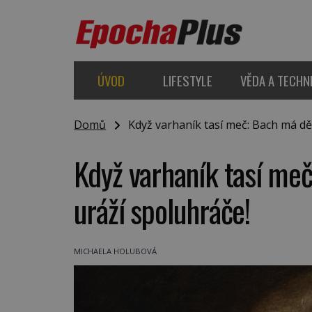
ÚVOD
LIFESTYLE
VĚDA A TECHN
Domů
Když varhaník tasí meč: Bach má děv
Když varhaník tasí me
uráží spoluhráče!
MICHAELA HOLUBOVÁ