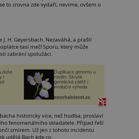
se to zrovna zde vydaří, nevíme, ovšem o
.
 J. H. Geyersbach. Nezaváhá, a praští
 oplátce tasí meč! Sporu, který může
stí zabrání spolužáci.
a duše.
Duplikace genomu u
 i
rostlin: Skrytá
ti
genetická zátěž i
evoluční výhoda
epochalnisvet.cz
sbacha historicky více, než hudba, proslaví
ho fenomenálního skladatele. Případ řeší
končí smírem. Už jen z tohoto incidentu
ek udělá Bach kde co.