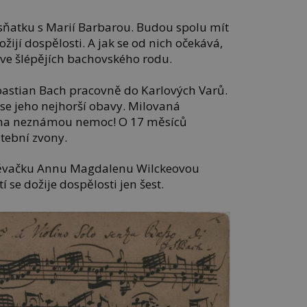
sňatku s Marií Barbarou. Budou spolu mít
ožijí dospělosti. A jak se od nich očekává,
í ve šlépějích bachovského rodu.
astian Bach pracovně do Karlových Varů.
 se jeho nejhorší obavy. Milovaná
na neznámou nemoc! O 17 měsíců
atební zvony.
pěvačku Annu Magdalenu Wilckeovou
í se dožije dospělosti jen šest.