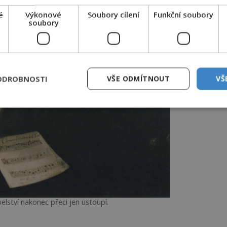
é
Výkonové
Soubory cílení
Funkční soubory
soubory
ODROBNOSTI
VŠE ODMÍTNOUT
VŠ
elství nakonec přeci jen ustoupí.