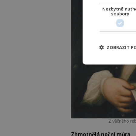
Nezbytně nutn
soubory
ZOBRAZIT P
Z věčného reb
Zhmotnělá noční můra