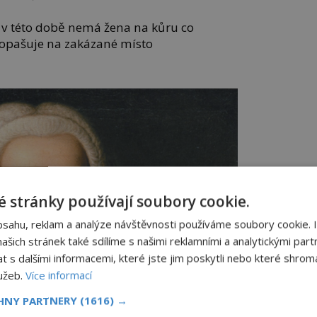
 v této době nemá žena na kůru co
opašuje na zakázané místo
 stránky používají soubory cookie.
bsahu, reklam a analýze návštěvnosti používáme soubory cookie. 
šich stránek také sdílíme s našimi reklamními a analytickými partn
s dalšími informacemi, které jste jim poskytli nebo které shromá
lužeb.
Více informací
CHNY PARTNERY
(1616) →