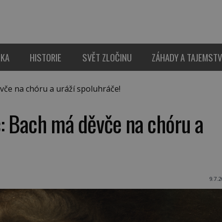
IKA
HISTORIE
SVĚT ZLOČINU
ZÁHADY A TAJEMSTV
če na chóru a uráží spoluhráče!
č: Bach má děvče na chóru a
9.7.