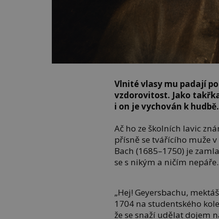
Vlnité vlasy mu padají p
vzdorovitost. Jako takřka
i on je vychován k hudbě
Ač ho ze školních lavic zn
přísně se tvářícího muže v
Bach (1685–1750) je zamla
se s nikým a ničím nepáře.
„Hej! Geyersbachu, mektáš 
1704 na studentského kol
že se snaží udělat dojem n