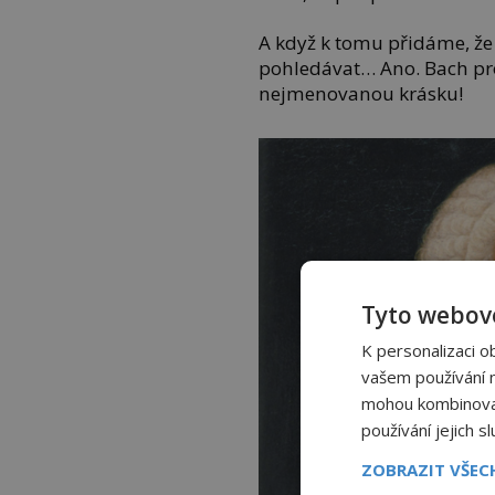
A když k tomu přidáme, že
pohledávat… Ano. Bach pr
nejmenovanou krásku!
Tyto webové
K personalizaci o
vašem používání na
mohou kombinovat 
používání jejich s
ZOBRAZIT VŠE