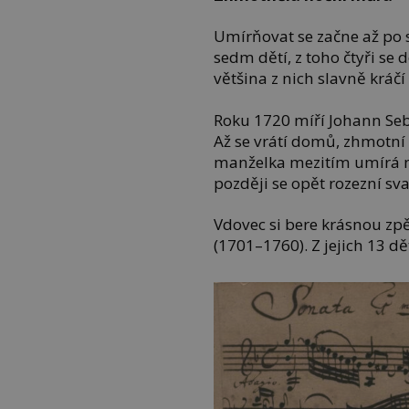
Umírňovat se začne až po 
sedm dětí, z toho čtyři se d
většina z nich slavně kráč
Roku 1720 míří Johann Seb
Až se vrátí domů, zhmotní
manželka mezitím umírá 
později se opět rozezní sv
Vdovec si bere krásnou z
(1701–1760). Z jejich 13 dět