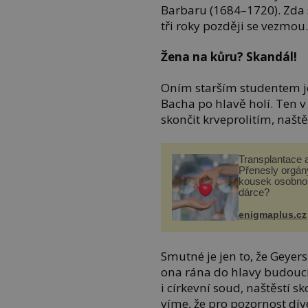
Barbaru (1684–1720). Zda 
tři roky později se vezmou
Žena na kůru? Skandál!
Oním starším studentem je
Bacha po hlavě holí. Ten v
skončit krveprolitím, naště
Transplantace 
Přenesly orgány
kousek osobnos
dárce?
enigmaplus.cz
Smutné je jen to, že Geyer
ona rána do hlavy budoucí
i církevní soud, naštěstí s
víme, že pro pozornost dív