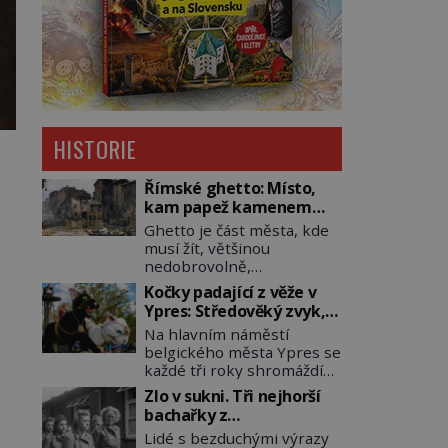
HISTORIE
Římské ghetto: Místo,
kam papež kamenem
dohodil
Ghetto je část města, kde
musí žít, většinou
nedobrovolně,
náboženská, rasová nebo
Kočky padající z věže v
národnostní menšina
Ypres: Středověký zvyk,
obyvatel. Bohaté
který dodnes budí
Na hlavním náměstí
historické zkušenosti mají
rozpaky
belgického města Ypres se
s takovým životem Židé. Už
každé tři roky shromáždí
od středověku jsou totiž v
tisíce lidí. Z věže slavné
každou chvíli nuceni v
Zlo v sukni. Tři nejhorší
tržnice létají do davu
nějakém žít. Mezi ty
bachařky z
kočky, diváci jásají a snaží
nejslavnější patří i římské
koncentračních táborů
Lidé s bezduchými výrazy
se je chytit. Naštěstí už
ghetto založené v roce