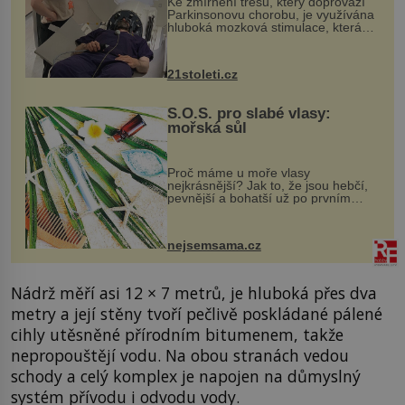
Ke zmírnění třesu, který doprovází
Parkinsonovu chorobu, je využívána
hluboká mozková stimulace, která
však vyžaduje vysoce invazivní
zákrok. Ultrazvuk zase není vhodný
k dostatečně přesnému zacílení ...
21stoleti.cz
S.O.S. pro slabé vlasy:
mořská sůl
Proč máme u moře vlasy
nejkrásnější? Jak to, že jsou hebčí,
pevnější a bohatší už po prvním
vykoupání? Protože sůl obsažená v
mořské vodě má blahodárný vliv.
Nejen na tělo a pokožku, ale i na
nejsemsama.cz
vlasy. ...
Nádrž měří asi 12 × 7 metrů, je hluboká přes dva
metry a její stěny tvoří pečlivě poskládané pálené
cihly utěsněné přírodním bitumenem, takže
nepropouštějí vodu. Na obou stranách vedou
schody a celý komplex je napojen na důmyslný
systém přívodu i odvodu vody.