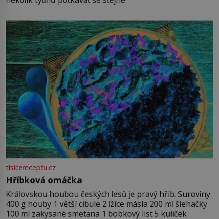
tisicereceptu.cz
Hříbková omáčka
Královskou houbou českých lesů je pravý hřib. Suroviny
400 g houby 1 větší cibule 2 lžíce másla 200 ml šlehačky
100 ml zakysané smetana 1 bobkový list 5 kuliček