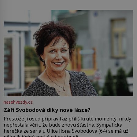
pamatuji, tak jsme s Mirkem byli zamilovaní mnohem víc.
Jsme spolu moc rádi Tehdy byla jiná doba, když
nasehvezdy.cz
Září Svobodová díky nové lásce?
Přestože jí osud připravil až příliš kruté momenty, nikdy
nepřestala věřit, že bude znovu šťastná. Sympatická
herečka ze seriálu Ulice Ilona Svobodová (64) se má už
několik týdnů potkávat se stejně