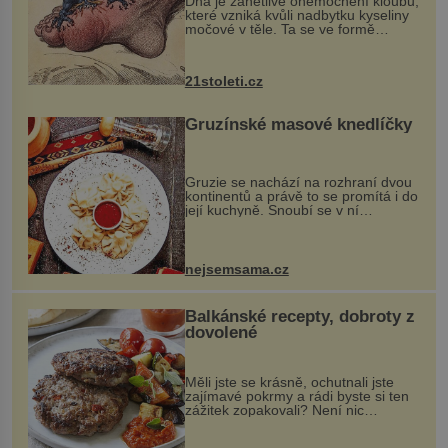
Dna je zánětlivé onemocnění kloubů,
které vzniká kvůli nadbytku kyseliny
močové v těle. Ta se ve formě
krystalků ukládá v blízkosti kloubů,
nejčastěji přitom postihuje palce na
nohou, a způsobuje bole...
21stoleti.cz
Gruzínské masové knedlíčky
Gruzie se nachází na rozhraní dvou
kontinentů a právě to se promítá i do
její kuchyně. Snoubí se v ní
evropské a asijské chutě a díky tomu
vznikají rozmanité a chuťově bohaté
pokrmy, které rozhodně st...
nejsemsama.cz
Balkánské recepty, dobroty z
dovolené
Měli jste se krásně, ochutnali jste
zajímavé pokrmy a rádi byste si ten
zážitek zopakovali? Není nic
snazšího. Pljeskavica (10 porcí)
Možná jste ji ochutnali na dovolené v