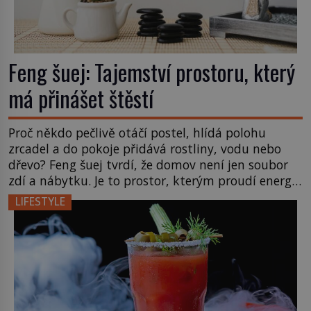
Feng šuej: Tajemství prostoru, který
má přinášet štěstí
Proč někdo pečlivě otáčí postel, hlídá polohu
zrcadel a do pokoje přidává rostliny, vodu nebo
dřevo? Feng šuej tvrdí, že domov není jen soubor
zdí a nábytku. Je to prostor, kterým proudí energie
čchi a jeho uspořádání může ovlivňovat, jak se v
LIFESTYLE
něm člověk cítí. Feng šuej má kořeny ve staré Číně
a jeho historie […]