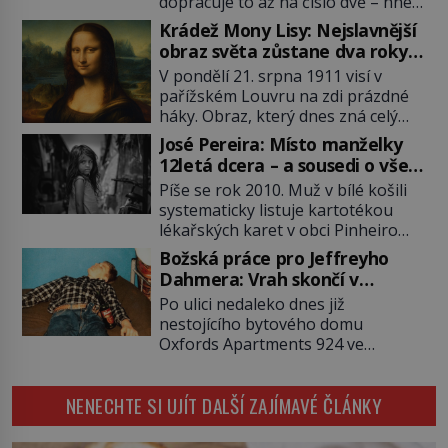
dopracuje to až na číslo dvě – hned
po Usámovi bin Ládinovi (1957–
Krádež Mony Lisy: Nejslavnější
2011). To je James „Whitey“ Bulger
obraz světa zůstane dva roky
(1929–2018) viněný ze spoluúčasti
nezvěstný
V pondělí 21. srpna 1911 visí v
na 19 vraždách, vydírání a lichvy. A
pařížském Louvru na zdi prázdné
samozřejmě, krom toho je ještě
háky. Obraz, který dnes zná celý
drogový dealer, který neváhá
svět, je pryč. Zpočátku si nikdo
odstranit z cesty všechny práskače,
José Pereira: Místo manželky
nemyslí, že jde o krádež.
zatímco […]
12letá dcera – a sousedi o všem
Zaměstnanci jsou přesvědčeni, že
vědí!
Píše se rok 2010. Muž v bílé košili
Mona Lisa je jen v restaurátorské
systematicky listuje kartotékou
dílně nebo u fotografa. Když se
lékařských karet v obci Pinheiro
ukáže pravda, propukne jeden z
ležící asi 20 kilometrů od farmy s
největších honů na zloděje v […]
Božská práce pro Jeffreyho
podivínským majitelem. Něco tu
Dahmera: Vrah skončí v
nesedí. Ledaže… Ledaže by ta
tratolišti krve ve vězeňských
Po ulici nedaleko dnes již
mladá dívka z farmy byla ne
umývárnách
nestojícího bytového domu
manželkou, ale dcerou – a všechny
Oxfords Apartments 924 ve
ty děti byly zplozené v incestu. Na
wisconsinském Milwaukee se
sociálním odboru jednoho z […]
potácí zcela zmatený 14letý
NENECHTE SI UJÍT DALŠÍ ZAJÍMAVÉ ČLÁNKY
Konerak Sinthasomphone. Když ho
zastaví policejní hlídka, ochable jí
nadiktuje adresu „jeho kamaráda“.