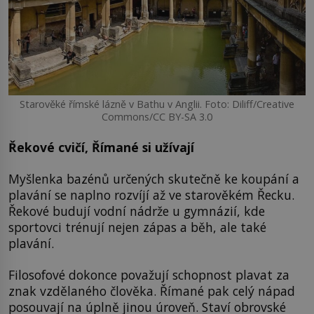
Starověké římské lázně v Bathu v Anglii. Foto: Diliff/Creative
Commons/CC BY-SA 3.0
Řekové cvičí, Římané si užívají
Myšlenka bazénů určených skutečně ke koupání a
plavání se naplno rozvíjí až ve starověkém Řecku.
Řekové budují vodní nádrže u gymnázií, kde
sportovci trénují nejen zápas a běh, ale také
plavání.
Filosofové dokonce považují schopnost plavat za
znak vzdělaného člověka. Římané pak celý nápad
posouvají na úplně jinou úroveň. Staví obrovské