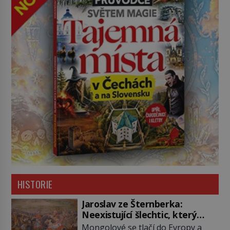
HISTORIE
Jaroslav ze Šternberka:
Neexistující šlechtic, který
z Moravy vyžene Mongoly
Mongolové se tlačí do Evropy a