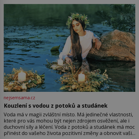
milostpaní. Stačí jenom na sukni,“ zhodnotí švadlena
množství růžového mušelínu. „Ošidili vás, podívejte.“
Vezme do ruky dřevěnou
nejsemsama.cz
Kouzlení s vodou z potoků a studánek
Voda má v magii zvláštní místo. Má jedinečné vlastnosti,
které pro vás mohou být nejen zdrojem osvěžení, ale i
duchovní síly a léčení. Voda z potoků a studánek má moc
přinést do vašeho života pozitivní změny a obnovit vaši