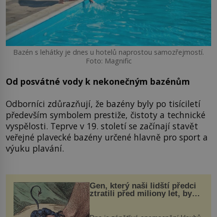
Bazén s lehátky je dnes u hotelů naprostou samozřejmostí.
Foto: Magnific
Od posvátné vody k nekonečným bazénům
Odborníci zdůrazňují, že bazény byly po tisíciletí
především symbolem prestiže, čistoty a technické
vyspělosti. Teprve v 19. století se začínají stavět
veřejné plavecké bazény určené hlavně pro sport a
výuku plavání.
Gen, který naši lidští předci
ztratili před miliony let, by
mohl pomoci s léčbou
„nemoci králů“