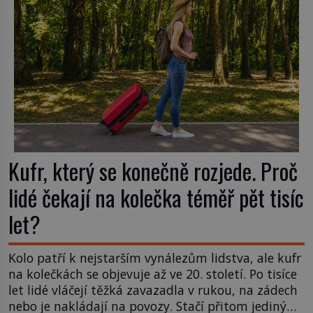
nápadu, který změní způsob pití po celém […]
Kufr, který se konečně rozjede. Proč
lidé čekají na kolečka téměř pět tisíc
let?
Kolo patří k nejstarším vynálezům lidstva, ale kufr
na kolečkách se objevuje až ve 20. století. Po tisíce
let lidé vláčejí těžká zavazadla v rukou, na zádech
nebo je nakládají na povozy. Stačí přitom jediný