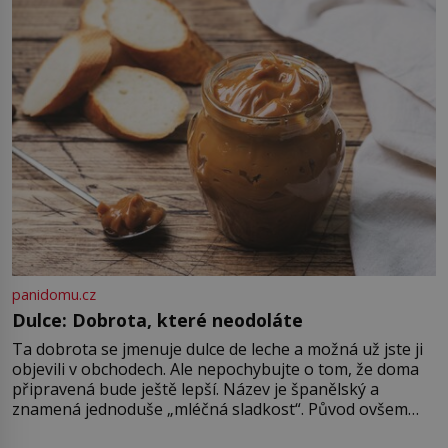
Strážníci ho dopraví zpět do
udaného bytu. Oním „kamarádem“
je ovšem jeden z nejslavnějších
vrahů, Jeffrey Dahmer (1960–1994).
Je 27. května 1991. […]
panidomu.cz
Dulce: Dobrota, které neodoláte
Ta dobrota se jmenuje dulce de leche a možná už jste ji
objevili v obchodech. Ale nepochybujte o tom, že doma
připravená bude ještě lepší. Název je španělský a
znamená jednoduše „mléčná sladkost“. Původ ovšem
není úplně jednoznačný, o autorství této receptury se