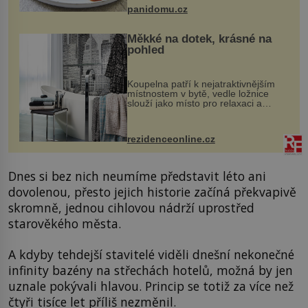
bývalé Jugoslávii, lze ji vi...
panidomu.cz
Měkké na dotek, krásné na
pohled
Koupelna patří k nejatraktivnějším
místnostem v bytě, vedle ložnice
slouží jako místo pro relaxaci a
odpočinek. Koupelnový textil –
ručníky, osušky a koberečky –
mohou jako mávnutím kouzelného
rezidenceonline.cz
proutku...
Dnes si bez nich neumíme představit léto ani
dovolenou, přesto jejich historie začíná překvapivě
skromně, jednou cihlovou nádrží uprostřed
starověkého města.
A kdyby tehdejší stavitelé viděli dnešní nekonečné
infinity bazény na střechách hotelů, možná by jen
uznale pokývali hlavou. Princip se totiž za více než
čtyři tisíce let příliš nezměnil.