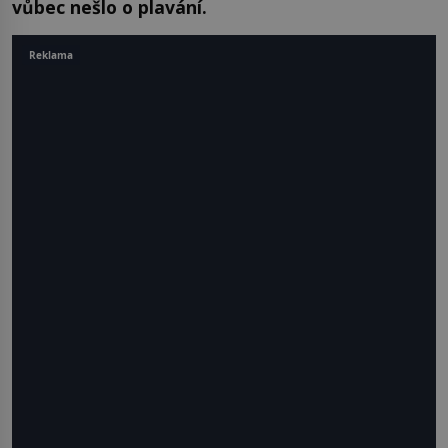
vůbec nešlo o plavání.
Reklama