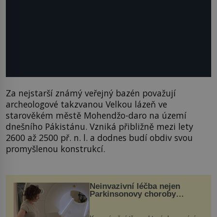
Za nejstarší známý veřejný bazén považují
archeologové takzvanou Velkou lázeň ve
starověkém městě Mohendžo-daro na území
dnešního Pákistánu. Vzniká přibližně mezi lety
2600 až 2500 př. n. l. a dodnes budí obdiv svou
promyšlenou konstrukcí.
Neinvazivní léčba nejen
Parkinsonovy choroby
pomocí ultrazvukové
„helmy“