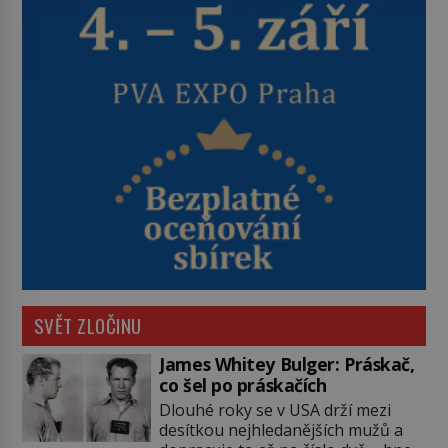
SVĚT ZLOČINU
James Whitey Bulger: Práskač,
co šel po práskačích
Dlouhé roky se v USA drží mezi
desítkou nejhledanějších mužů a