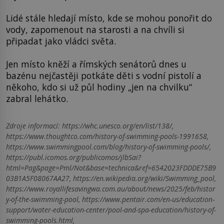
Lidé stále hledají místo, kde se mohou ponořit do
vody, zapomenout na starosti a na chvíli si
připadat jako vládci světa.
Jen místo kněží a římských senátorů dnes u
bazénu nejčastěji potkáte děti s vodní pistolí a
někoho, kdo si už půl hodiny „jen na chvilku“
zabral lehátko.
Zdroje informací:
https://whc.unesco.org/en/list/138/,
https://www.thoughtco.com/history-of-swimming-pools-1991658,
https://www.swimmingpool.com/blog/history-of-swimming-pools/,
https://publ.icomos.org/publicomos/jlbSai?
html=Pag&page=Pml/Not&base=technica&ref=6542023FDDDE75B9
03B1A5F08067AA27, https://en.wikipedia.org/wiki/Swimming_pool,
https://www.royallifesavingwa.com.au/about/news/2025/feb/histor
y-of-the-swimming-pool, https://www.pentair.com/en-us/education-
support/water-education-center/pool-and-spa-education/history-of-
swimming-pools.html,