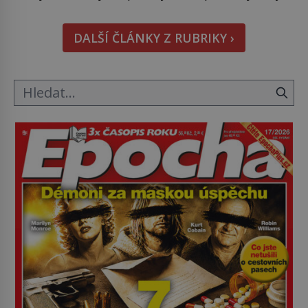
nápad, připevnit ke kufru kolečka. Jenže právě ten
nikdo dlouho nedostane. Až jednou se na letišti
DALŠÍ ČLÁNKY Z RUBRIKY ›
ozve věta, která změní […]