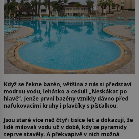
Když se řekne bazén, většina z nás si představí
modrou vodu, lehátko a ceduli „Neskákat po
hlavě“. Jenže první bazény vznikly dávno před
nafukovacími kruhy i plavčíky s píšťalkou.
Jsou staré více než čtyři tisíce let a dokazují, že
lidé milovali vodu už v době, kdy se pyramidy
teprve stavěly. A překvapivě v nich možná