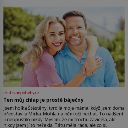
energii. Využitím těchto přírodních zdrojů v magii
můžete obohatit své rituály a přinést do svého života
větší harmonii a klid. Je důležité
skutecnepribehy.cz
Ten můj chlap je prostě báječný
Jsem holka Štěstěny, tvrdila moje máma, když jsem doma
představila Mirka. Mohla na něm oči nechat. To nadšení
ji neopustilo nikdy. Myslím, že mi trochu záviděla, ale
nikdy jsem jí to neřekla. Tátu měla ráda, ale co si