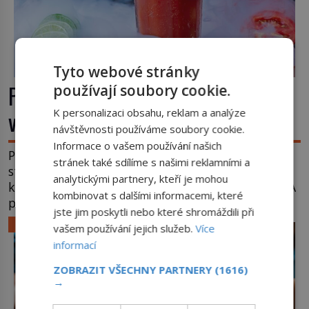
Tyto webové stránky
Příběhy slavných koktejlů: Kde se
používají soubory cookie.
vzal Manhattan a Bloody Mary?
K personalizaci obsahu, reklam a analýze
návštěvnosti používáme soubory cookie.
Informace o vašem používání našich
Promíchejte whiskey, červený vermut, několik
stránek také sdílíme s našimi reklamními a
střiků koktejlových bitters a led, sceďte, ozdobte
analytickými partnery, kteří je mohou
koktejlovou třešinkou a tadá… Manhattan je tu! A
kombinovat s dalšími informacemi, které
pokud to má být skutečně on, dejte si pozor, ať
jste jim poskytli nebo které shromáždili při
místo klasické americké rye whiskey či klidně
LIFESTYLE
vašem používání jejich služeb.
Více
bourbonu nepoužijete skotskou whisku. Co se
informací
stane? Inu, koktejl bude stále skvělý, ale už to
nebude Manhattan ale […]
ZOBRAZIT VŠECHNY PARTNERY
(1616)
→