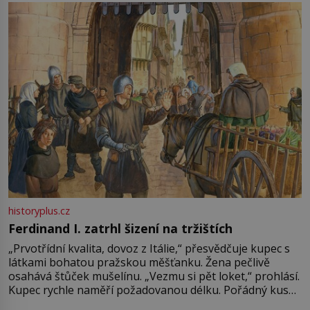
pře hned několik latinskoamerických zemí a k tomu
Francie, kde se traduje,
historyplus.cz
Ferdinand I. zatrhl šizení na tržištích
„Prvotřídní kvalita, dovoz z Itálie,“ přesvědčuje kupec s
látkami bohatou pražskou měšťanku. Žena pečlivě
osahává štůček mušelínu. „Vezmu si pět loket,“ prohlásí.
Kupec rychle naměří požadovanou délku. Pořádný kus
mu přitom zůstane za prsty… „Na šaty ho bude málo,