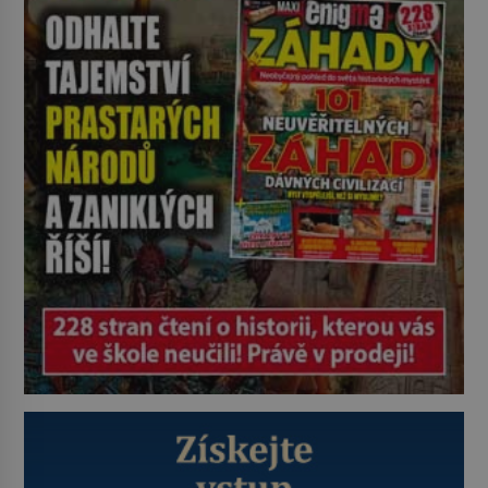
plyšové suvenýry. Kdysi to ale bylo
jinak. Tato veselá podívaná
připomíná jeden z nejpodivnějších
a zároveň nejkrutějších zvyků […]