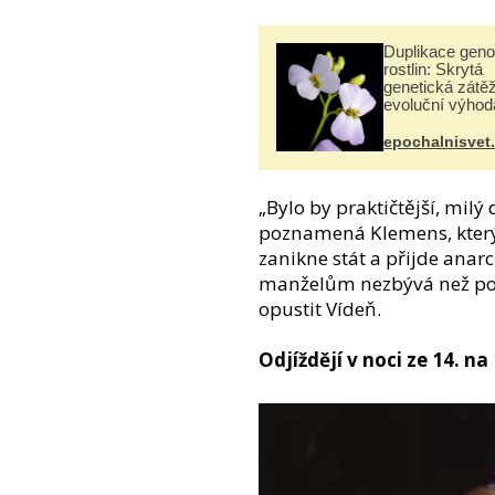
Duplikace gen
rostlin: Skrytá
genetická zátěž
evoluční výhod
epochalnisvet
„Bylo by praktičtější, milý
poznamená Klemens, který 
zanikne stát a přijde anarc
manželům nezbývá než p
opustit Vídeň.
Odjíždějí v noci ze 14. na