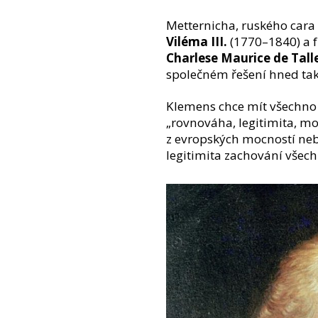
Metternicha, ruského cara 
Viléma III.
(1770–1840) a f
Charlese Maurice de Tal
společném řešení hned ta
Klemens chce mít všechno ve
„rovnováha, legitimita, 
z evropských mocností neb
legitimita zachování všech