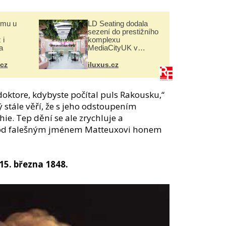
omu u
LD Seating dodala
sezení do prestižního
 i
komplexu
a
MediaCityUK v
Salfordu
.cz
iluxus.cz
 doktore, kdybyste počítal puls Rakousku,“
stále věří, že s jeho odstoupením
hie. Tep dění se ale zrychluje a
od falešným jménem Matteuxovi honem
 15. března 1848.