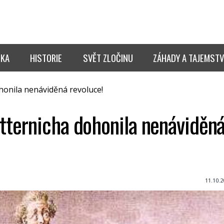
IKA
HISTORIE
SVĚT ZLOČINU
ZÁHADY A TAJEMSTV
onila nenáviděná revoluce!
ternicha dohonila nenáviděn
11.10.2