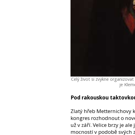
Celý život si zvykne organizova
je Klem
Pod rakouskou taktovko
Zlatý hřeb Metternichovy 
kongres rozhodnout o nové
už v září. Velice brzy je al
mocností v podobě svých 