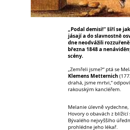
„Podal demisi!“ šíří se j
jásají a do slavnostně osvě
dne neodvážili rozzuřen
března 1848 a nenáviděn
scény.
„Zemřeli jsme?“ ptá se Mel
Klemens Metternich
(177
drahá, jsme mrtvi,“ odpoví
rakouským kancléřem.
Melanie úlevně vydechne, 
Hovory o obavách z blížící 
Bývalého nejvyššího úřed
prohlédne jeho lékař.