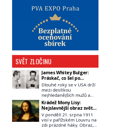
SVĚT ZLOČINU
James Whitey Bulger:
Práskač, co šel po
práskačích
Dlouhé roky se v USA drží
mezi desítkou
nejhledanějších mužů a
dopracuje to až na číslo
Krádež Mony Lisy:
dvě – hned po Usámovi bin
Nejslavnější obraz světa
Ládinovi (1957–2011). To je
zůstane dva roky
V pondělí 21. srpna 1911
James „Whitey“ Bulger
nezvěstný
visí v pařížském Louvru na
(1929–2018) viněný ze
zdi prázdné háky. Obraz,
spoluúčasti na 19