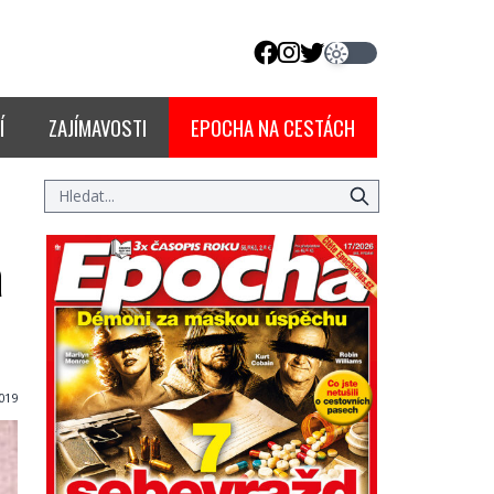
Í
ZAJÍMAVOSTI
EPOCHA NA CESTÁCH
á
019