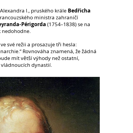
Alexandra I., pruského krále
Bedřicha
rancouzského ministra zahraničí
leyranda-Périgorda
(1754–1838) se na
k nedohodne.
 své režii a prosazuje tři hesla:
monarchie.“ Rovnováha znamená, že žádná
ude mít větší výhody než ostatní,
 vládnoucích dynastií.