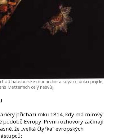
t chod habsburské monarchie a když o funkci přijde,
ens Metternich celý nesvůj.
u
kariéry přichází roku 1814, kdy má mírový
 podobě Evropy. První rozhovory začínají
e jasné, že „velká čtyřka“ evropských
zástupců: