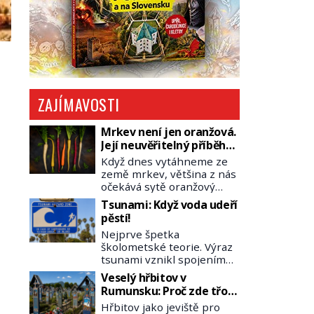
ZAJÍMAVOSTI
Mrkev není jen oranžová.
Její neuvěřitelný příběh
začíná fialovou barvou
Když dnes vytáhneme ze
země mrkev, většina z nás
očekává sytě oranžový
kořen. Jenže po většinu
Tsunami: Když voda udeří
své historie je mrkev
pěstí!
všechno možné, jen ne
Nejprve špetka
oranžová. Je fialová, žlutá,
školometské teorie. Výraz
bílá, někdy dokonce téměř
tsunami vznikl spojením
černá. Až díky stovkám let
japonských slov tsu
pečlivého šlechtění se z ní
Veselý hřbitov v
(přístav) a nami (vlna).
stává zelenina, bez které
Rumunsku: Proč zde třou
Jedná se o dlouhou vlnu,
si českou zahradu ani
pohřební plačky bídu s
Hřbitov jako jeviště pro
která je na volném moři
nedokážeme představit.