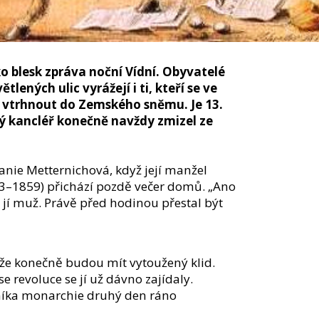
ako blesk zpráva noční Vídní. Obyvatelé
tlených ulic vyrážejí i ti, kteří se ve
ě vtrhnout do Zemského sněmu. Je 13.
ý kancléř konečně navždy zmizel ze
anie Metternichová, když její manžel
3–1859) přichází pozdě večer domů. „Ano
 jí muž. Právě před hodinou přestal být
že konečně budou mít vytoužený klid.
se revoluce se jí už dávno zajídaly.
níka monarchie druhý den ráno