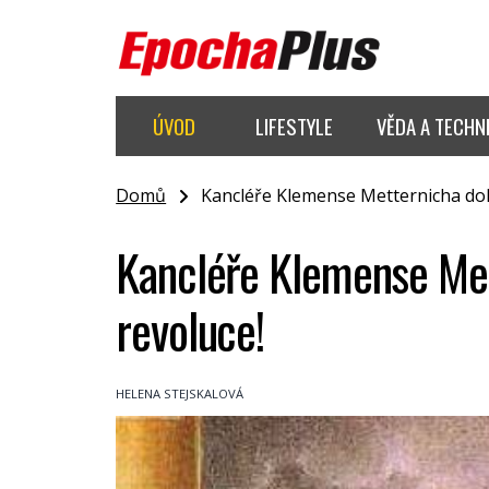
ÚVOD
LIFESTYLE
VĚDA A TECHN
Domů
Kancléře Klemense Metternicha doh
Kancléře Klemense Met
revoluce!
HELENA STEJSKALOVÁ