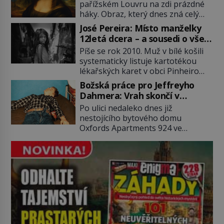
pařížském Louvru na zdi prázdné
samozřejmě, krom toho je ještě
háky. Obraz, který dnes zná celý
drogový dealer, který neváhá
svět, je pryč. Zpočátku si nikdo
odstranit z cesty všechny práskače,
José Pereira: Místo manželky
nemyslí, že jde o krádež.
zatímco […]
12letá dcera – a sousedi o všem
Zaměstnanci jsou přesvědčeni, že
vědí!
Píše se rok 2010. Muž v bílé košili
Mona Lisa je jen v restaurátorské
systematicky listuje kartotékou
dílně nebo u fotografa. Když se
lékařských karet v obci Pinheiro
ukáže pravda, propukne jeden z
ležící asi 20 kilometrů od farmy s
největších honů na zloděje v […]
Božská práce pro Jeffreyho
podivínským majitelem. Něco tu
Dahmera: Vrah skončí v
nesedí. Ledaže… Ledaže by ta
tratolišti krve ve vězeňských
Po ulici nedaleko dnes již
mladá dívka z farmy byla ne
umývárnách
nestojícího bytového domu
manželkou, ale dcerou – a všechny
Oxfords Apartments 924 ve
ty děti byly zplozené v incestu. Na
wisconsinském Milwaukee se
sociálním odboru jednoho z […]
potácí zcela zmatený 14letý
Konerak Sinthasomphone. Když ho
zastaví policejní hlídka, ochable jí
nadiktuje adresu „jeho kamaráda“.
Strážníci ho dopraví zpět do
udaného bytu. Oním „kamarádem“
je ovšem jeden z nejslavnějších
vrahů, Jeffrey Dahmer (1960–1994).