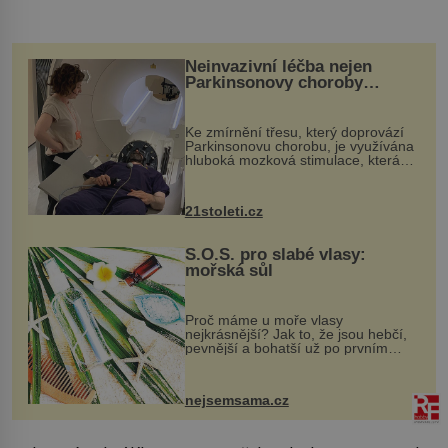
Neinvazivní léčba nejen
Parkinsonovy choroby
pomocí ultrazvukové
„helmy“
Ke zmírnění třesu, který doprovází
Parkinsonovu chorobu, je využívána
hluboká mozková stimulace, která
však vyžaduje vysoce invazivní
zákrok. Ultrazvuk zase není vhodný
k dostatečně přesnému zacílení ...
21stoleti.cz
S.O.S. pro slabé vlasy:
mořská sůl
Proč máme u moře vlasy
nejkrásnější? Jak to, že jsou hebčí,
pevnější a bohatší už po prvním
vykoupání? Protože sůl obsažená v
mořské vodě má blahodárný vliv.
Nejen na tělo a pokožku, ale i na
nejsemsama.cz
vlasy. ...