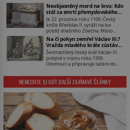
člověka. To je Lee Roy Martin
ve škole dvakrát nejde. Exceluje ale
Neobjasněný mord na lovu: Kdo
(1937–1972), jinak též Škrtič z
v tělocviku. Škola si díky němu
stál za smrtí přemyslovského
Gaffney, městečka v Jižní Karolíně.
může vystavit […]
knížete Břetislava II.?
Je 22. prosince roku 1100. Český
Mezi lety 1967 až 1968 zavraždí dvě
kníže Břetislav II. vyráží na lov
ženy a dvě dívky. Dne 20. května
poblíž dnešního Zbečna. Místo
1967 znásilní a zavraždí 32letou
návratu na Pražský hrad však
Annie Lucille Dedmondovou. […]
Na čí pokyn zemřel Václav III.?
přichází smrt. Muž na něj zaútočí
Vražda mladého krále zůstává
kopím a panovník svým zraněním
po 720 letech nevyřešenou
Šestnáctiletý český král Václav III.
podlehne. Kdo atentát zosnoval a
záhadou
pobývá v srpnu roku 1306
proč? Odpověď neznají ani historici
Olomouci a připravuje tažení do
po více než devíti stech letech.
Polska. Místo vojenského triumfu
Zimní les je tichý a pokrytý sněhem.
však přichází smrt. Poslední
[…]
NENECHTE SI UJÍT DALŠÍ ZAJÍMAVÉ ČLÁNKY
mužský potomek rodu
Přemyslovců padá rukou vraha a
české dějiny se během jediného
dne obracejí naruby. Ani po více
než sedmi stech letech není jisté,
kdo tehdy vraždil, a právě to činí
[…]