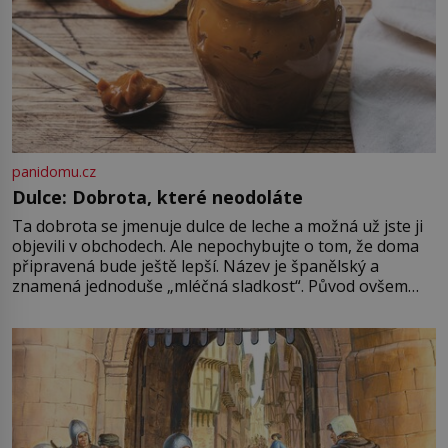
panidomu.cz
Dulce: Dobrota, které neodoláte
Ta dobrota se jmenuje dulce de leche a možná už jste ji
objevili v obchodech. Ale nepochybujte o tom, že doma
připravená bude ještě lepší. Název je španělský a
znamená jednoduše „mléčná sladkost“. Původ ovšem
není úplně jednoznačný, o autorství této receptury se
pře hned několik latinskoamerických zemí a k tomu
Francie, kde se traduje,