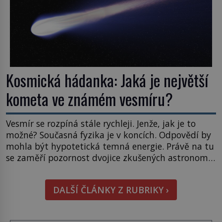
Kosmická hádanka: Jaká je největší
kometa ve známém vesmíru?
Vesmír se rozpíná stále rychleji. Jenže, jak je to
možné? Současná fyzika je v koncích. Odpovědí by
mohla být hypotetická temná energie. Právě na tu
se zaměří pozornost dvojice zkušených astronomů.
Namísto ní ale objeví něco mnohem
hmatatelnějšího. Naprosto rekordní kometu!
DALŠÍ ČLÁNKY Z RUBRIKY ›
Astronomové Pedro Bernardinelli a Gary Bernstein
mravenčí prací zkoumají archivní snímky v rámci
Průzkumu temné energie […]