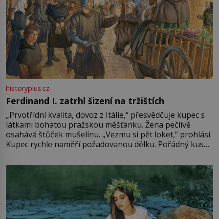
historyplus.cz
Ferdinand I. zatrhl šizení na tržištích
„Prvotřídní kvalita, dovoz z Itálie,“ přesvědčuje kupec s
látkami bohatou pražskou měšťanku. Žena pečlivě
osahává štůček mušelínu. „Vezmu si pět loket,“ prohlásí.
Kupec rychle naměří požadovanou délku. Pořádný kus
mu přitom zůstane za prsty… „Na šaty ho bude málo,
milostpaní. Stačí jenom na sukni,“ zhodnotí švadlena
množství růžového mušelínu. „Ošidili vás, podívejte.“
Vezme do ruky dřevěnou