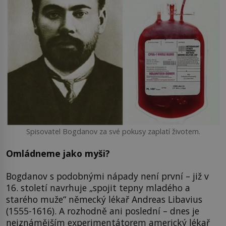
Spisovatel Bogdanov za své pokusy zaplatí životem.
Omládneme jako myši?
Bogdanov s podobnými nápady není první – již v
16. století navrhuje „spojit tepny mladého a
starého muže“ německý lékař Andreas Libavius
(1555-1616). A rozhodně ani poslední – dnes je
nejznámějším experimentátorem americký lékař