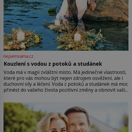
nejsemsama.cz
Kouzlení s vodou z potoků a studánek
Voda má v magii zvláštní místo. Má jedinečné vlastnosti,
které pro vás mohou být nejen zdrojem osvěžení, ale i
duchovní síly a léčení. Voda z potoků a studánek má moc
přinést do vašeho života pozitivní změny a obnovit vaši
energii. Využitím těchto přírodních zdrojů v magii
můžete obohatit své rituály a přinést do svého života
větší harmonii a klid. Je důležité