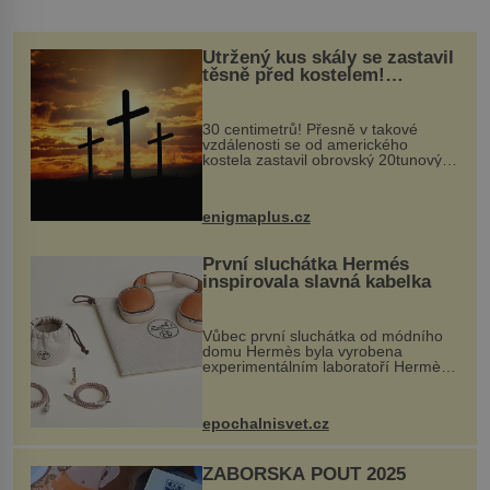
Utržený kus skály se zastavil
těsně před kostelem!
Ochránila ho boží síla?
30 centimetrů! Přesně v takové
vzdálenosti se od amerického
kostela zastavil obrovský 20tunový
balvan, který se v květnu 2014
nečekaně odtrhl od nedaleké skály
při její demolici. Podle místních stojí
enigmaplus.cz
...
První sluchátka Hermés
inspirovala slavná kabelka
Vůbec první sluchátka od módního
domu Hermès byla vyrobena
experimentálním laboratoří Hermès
Ateliers Horizons. Elegantní gadget
si vyžádal dva roky vývoje a chlubí
se ručně šitou hovězí kůží a
epochalnisvet.cz
kovový...
ZÁBOŘSKÁ POUŤ 2025