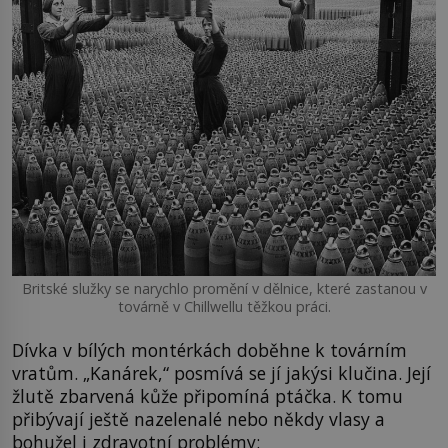
Britské služky se narychlo promění v dělnice, které zastanou v
továrně v Chillwellu těžkou práci.
Dívka v bílých montérkách doběhne k továrním
vratům. „Kanárek,“ posmívá se jí jakýsi klučina. Její
žlutě zbarvená kůže připomíná ptáčka. K tomu
přibývají ještě nazelenalé nebo někdy vlasy a
bohužel i zdravotní problémy: