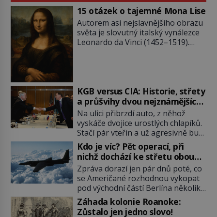
15 otázek o tajemné Mona Lise
Autorem asi nejslavnějšího obrazu
světa je slovutný italský vynálezce
Leonardo da Vinci (1452–1519).
Jenže jeho nevinně usmívající dámu
obklopují otazníky, na některé
historici odpověď objeví, jiné
zůstanou nezodpovězené. Kam si ji
pověsil Napoleon? Samotný císař
KGB versus CIA: Historie, střety
Napoleon Bonaparte (1769–1821)
a průšvihy dvou nejznámějších
má pro malbu slabost, a tak si ji
tajných služeb historie
Na ulici přibrzdí auto, z něhož
ještě jako první konzul přemístí do
vyskáče dvojice urostlých chlapíků.
své ložnice v Tuilerisjkém […]
Stačí pár vteřin a už agresivně buší
na dveře. O další okamžik později
Kdo je víc? Pět operací, při
vlečou nebožáka do auta, a pak už
nichž dochází ke střetu obou
ho nikdy nikdo nespatří. Dostal se
tajných služeb
Zpráva dorazí jen pár dnů poté, co
totiž do rukou všemocné KGB. Jako
se Američané rozhodnou vykopat
sourozenci, kteří si nemohou přijít
pod východní částí Berlína několik
na jméno. Neustále se předhání v
stovek metrů dlouhý tunel. Sověti
plánování sabotáží, […]
Záhada kolonie Roanoke:
na sobě nenechají nic znát a
Zůstalo jen jedno slovo!