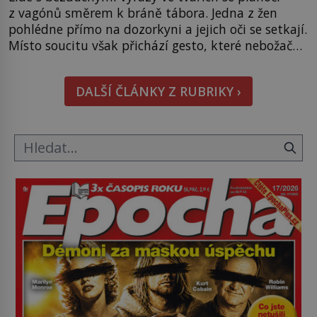
z vagónů směrem k bráně tábora. Jedna z žen
pohlédne přímo na dozorkyni a jejich oči se setkají.
Místo soucitu však přichází gesto, které nebožačku
posílá rovnou do plynové komory. Jména jako
Rudolf Höss (1901–1947), Josef Mengele (1911–
DALŠÍ ČLÁNKY Z RUBRIKY ›
1979) či Heinrich Himmler (1900–1945) zná každý,
o koho se historie jen otřela. Jenže […]