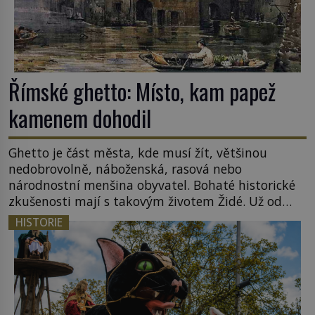
Římské ghetto: Místo, kam papež
kamenem dohodil
Ghetto je část města, kde musí žít, většinou
nedobrovolně, náboženská, rasová nebo
národnostní menšina obyvatel. Bohaté historické
zkušenosti mají s takovým životem Židé. Už od
středověku jsou totiž v každou chvíli nuceni v
HISTORIE
nějakém žít. Mezi ty nejslavnější patří i římské
ghetto založené v roce 1555. Pokud jde o vztah
k Židům, nemá se Řím čím chlubit. […]