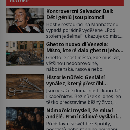
Kontroverzní Salvador Dalí:
Děti géniů jsou pitomci!
Host v restauraci na Manhattanu
vypadá pořádně vyděšeně: „Pod
stolem je šelma!“, ukazuje do míst,
kde má nedaleko sedící Salvador
Ghetto nuovo di Venezia:
Dalí nohy. „Není důvod k obavám,
Místo, které dalo ghettu jeho
to je obyčejná kočka přemalovaná
jméno
Ghetto je část města, kde musí žít,
v op art designu,“ uklidňuje ho
většinou nedobrovolně,
malíř. Zabere to. Tato „kočka“ je
náboženská, rasová nebo
jeho miláčkem, jmenuje se Babou a
národnostní menšina obyvatel.
ve skutečnosti je to ocelot. Babou
Historie nůžek: Geniální
Bohaté historické zkušenosti mají
[…]
vynález, který přestřihl
s takovým životem Židé. Už od
tisíciletí
Jsou v každé domácnosti, kanceláři
středověku jsou totiž v každou
i kadeřnictví. Bez nůžek si dnes jen
chvíli nuceni v nějakém žít. Mezi ty
těžko představíme běžný život,
nejslavnější patří i benítské Geto
přesto jejich příběh začíná dávno
založené v roce 1516. Přítomnost
Námořníci mysleli, že mluví
před vznikem papíru nebo knih. Od
židů je v Benátkách doložena
andělé. První rádiové vysílání
jednoduchých bronzových čepelí až
přibližně od 10. století. Volnější
šokovalo svět
Představte si svět bez Spotify,
po chirurgické nástroje a
období […]
podcastů nebo ranního povídání