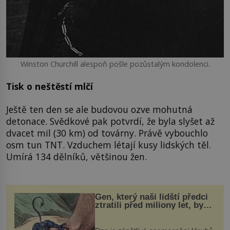
Winston Churchill alespoň pošle pozůstalým kondolenci.
Tisk o neštěstí mlčí
Ještě ten den se ale budovou ozve mohutná
detonace. Svědkové pak potvrdí, že byla slyšet až
dvacet mil (30 km) od továrny. Právě vybouchlo
osm tun TNT. Vzduchem létají kusy lidských těl.
Umírá 134 dělníků, většinou žen.
Gen, který naši lidští předci
ztratili před miliony let, by
mohl pomoci s léčbou
„nemoci králů“