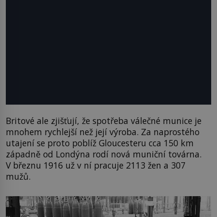
Britové ale zjišťují, že spotřeba válečné munice je
mnohem rychlejší než její výroba. Za naprostého
utajení se proto poblíž Gloucesteru cca 150 km
západně od Londýna rodí nová muniční továrna.
V březnu 1916 už v ní pracuje 2113 žen a 307
mužů.