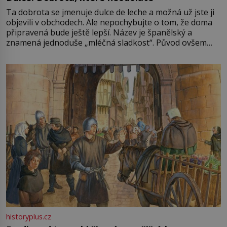
Ta dobrota se jmenuje dulce de leche a možná už jste ji
objevili v obchodech. Ale nepochybujte o tom, že doma
připravená bude ještě lepší. Název je španělský a
znamená jednoduše „mléčná sladkost“. Původ ovšem
není úplně jednoznačný, o autorství této receptury se
pře hned několik latinskoamerických zemí a k tomu
Francie, kde se traduje,
historyplus.cz