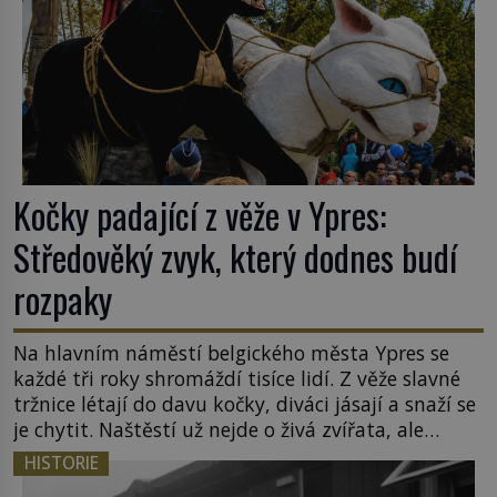
Kočky padající z věže v Ypres:
Středověký zvyk, který dodnes budí
rozpaky
Na hlavním náměstí belgického města Ypres se
každé tři roky shromáždí tisíce lidí. Z věže slavné
tržnice létají do davu kočky, diváci jásají a snaží se
je chytit. Naštěstí už nejde o živá zvířata, ale
jenom o plyšové suvenýry. Kdysi to ale bylo jinak.
HISTORIE
Tato veselá podívaná připomíná jeden z