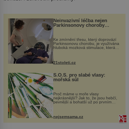
Neinvazivní léčba nejen
Parkinsonovy choroby
pomocí ultrazvukové
„helmy“
Ke zmírnění třesu, který doprovází
Parkinsonovu chorobu, je využívána
hluboká mozková stimulace, která
však vyžaduje vysoce invazivní
zákrok. Ultrazvuk zase není vhodný
k dostatečně přesnému zacílení ...
21stoleti.cz
S.O.S. pro slabé vlasy:
mořská sůl
Proč máme u moře vlasy
nejkrásnější? Jak to, že jsou hebčí,
pevnější a bohatší už po prvním
vykoupání? Protože sůl obsažená v
mořské vodě má blahodárný vliv.
Nejen na tělo a pokožku, ale i na
nejsemsama.cz
vlasy. ...