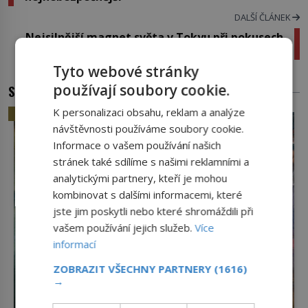
DALŠÍ ČLÁNEK
Nejsilnější magnet světa v Tokyu při pokusech
explodoval
Tyto webové stránky
používají soubory cookie.
SOUVISEJÍCÍ ČLÁNKY
K personalizaci obsahu, reklam a analýze
HISTORIE
návštěvnosti používáme soubory cookie.
Informace o vašem používání našich
stránek také sdílíme s našimi reklamními a
analytickými partnery, kteří je mohou
kombinovat s dalšími informacemi, které
jste jim poskytli nebo které shromáždili při
vašem používání jejich služeb.
Více
informací
ZOBRAZIT VŠECHNY PARTNERY
(1616)
→