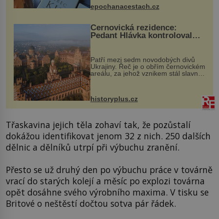
epochanacestach.cz
Černovická rezidence:
Pedant Hlávka kontroloval
každou cihlu
Patří mezi sedm novodobých divů
Ukrajiny. Řeč je o obřím černovickém
areálu, za jehož vznikem stál slavný
český architekt Josef Hlávka. Ten si
na něm dal mimořádně záležet. Jeho
stavební plány by při ...
historyplus.cz
Třaskavina jejich těla zohaví tak, že pozůstalí
dokážou identifikovat jenom 32 z nich. 250 dalších
dělnic a dělníků utrpí při výbuchu zranění.
Přesto se už druhý den po výbuchu práce v továrně
vrací do starých kolejí a měsíc po explozi továrna
opět dosáhne svého výrobního maxima. V tisku se
Britové o neštěstí dočtou sotva pár řádek.