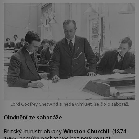
Lord Godfrey Chetwind si nedá vymluvit, že šlo o sabotáž.
Obvinění ze sabotáže
Britský ministr obrany
Winston Churchill
(1874–
1965) nemůže nechat věc bez povšimnutí: