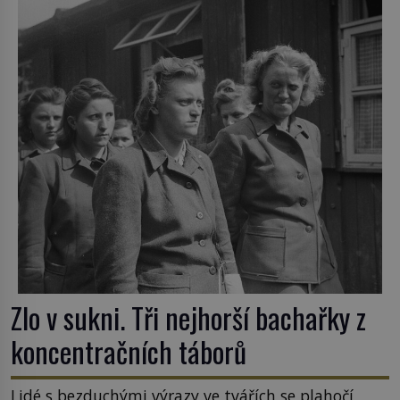
nejpodivnějších a zároveň nejkrutějších zvyků […]
Zlo v sukni. Tři nejhorší bachařky z
koncentračních táborů
Lidé s bezduchými výrazy ve tvářích se plahočí