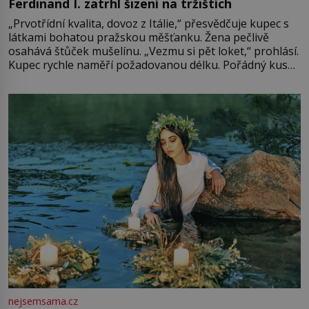
Ferdinand I. zatrhl šizení na tržištích
„Prvotřídní kvalita, dovoz z Itálie,“ přesvědčuje kupec s
látkami bohatou pražskou měšťanku. Žena pečlivě
osahává štůček mušelínu. „Vezmu si pět loket,“ prohlásí.
Kupec rychle naměří požadovanou délku. Pořádný kus
mu přitom zůstane za prsty… „Na šaty ho bude málo,
milostpaní. Stačí jenom na sukni,“ zhodnotí švadlena
množství růžového mušelínu. „Ošidili vás, podívejte.“
Vezme do ruky dřevěnou
nejsemsama.cz