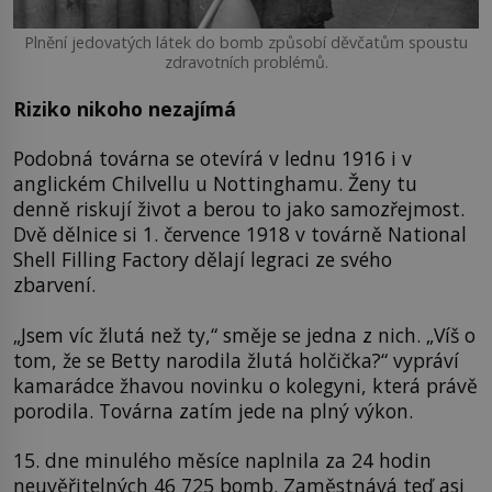
Plnění jedovatých látek do bomb způsobí děvčatům spoustu
zdravotních problémů.
Riziko nikoho nezajímá
Podobná továrna se otevírá v lednu 1916 i v
anglickém Chilvellu u Nottinghamu. Ženy tu
denně riskují život a berou to jako samozřejmost.
Dvě dělnice si 1. července 1918 v továrně National
Shell Filling Factory dělají legraci ze svého
zbarvení.
„Jsem víc žlutá než ty,“ směje se jedna z nich. „Víš o
tom, že se Betty narodila žlutá holčička?“ vypráví
kamarádce žhavou novinku o kolegyni, která právě
porodila. Továrna zatím jede na plný výkon.
15. dne minulého měsíce naplnila za 24 hodin
neuvěřitelných 46 725 bomb. Zaměstnává teď asi