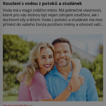
Kouzlení s vodou z potoků a studánek
Voda má v magii zvláštní místo. Má jedinečné vlastnosti,
které pro vás mohou být nejen zdrojem osvěžení, ale i
duchovní síly a léčení. Voda z potoků a studánek má moc
přinést do vašeho života pozitivní změny a obnovit vaši
energii. Využitím těchto přírodních zdrojů v magii
můžete obohatit své rituály a přinést do svého života
větší harmonii a klid. Je důležité
skutecnepribehy.cz