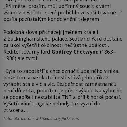
„Přijměte, prosím, můj upřímný soucit s vámi
všemi v neštěstí, které proběhlo ve vaší továrně…“
posílá pozůstalým kondolenční telegram.
Podobná slova přicházejí jménem krále i
z Buckinghamského paláce. Scotland Yard dostane
za úkol vyšetřit okolnosti nešťastné události.
Ředitel továrny lord
Godfrey Chetwynd
(1863‒
1936) ale tvrdí:
„Byla to sabotáž!“ a chce označit údajného viníka.
Jenže tím se ve skutečnosti stává jeho příkaz
vyrábět stále víc a víc. Bezpečnost zaměstnanců
není důležitá, prioritou je přece výkon. Na výbuchu
se podepíše i nestabilita TNT a příliš horké počasí.
Vyšetřování tragické nehody tak vyzní do
ztracena…
Foto: bbc.uk.com, wikipedia.org, flickr.com