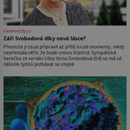
nasehvezdy.cz
Září Svobodová díky nové lásce?
Přestože jí osud připravil až příliš kruté momenty, nikdy
nepřestala věřit, že bude znovu šťastná. Sympatická
herečka ze seriálu Ulice Ilona Svobodová (64) se má už
několik týdnů potkávat se stejně