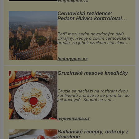
...
Černovická rezidence:
Pedant Hlávka kontroloval
každou cihlu
Patří mezi sedm novodobých divů
Ukrajiny. Řeč je o obřím černovickém
areálu, za jehož vznikem stál slavný
český architekt Josef Hlávka. Ten si
na něm dal mimořádně záležet. Jeho
stavební plány by při ...
historyplus.cz
Gruzínské masové knedlíčky
Gruzie se nachází na rozhraní dvou
kontinentů a právě to se promítá i do
její kuchyně. Snoubí se v ní
evropské a asijské chutě a díky tomu
vznikají rozmanité a chuťově bohaté
pokrmy, které rozhodně st...
nejsemsama.cz
Balkánské recepty, dobroty z
dovolené