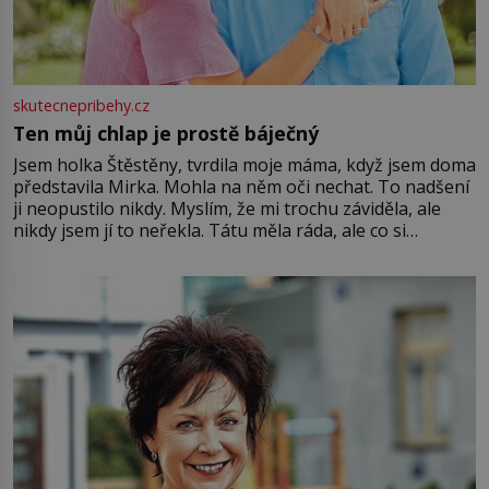
skutecnepribehy.cz
Ten můj chlap je prostě báječný
Jsem holka Štěstěny, tvrdila moje máma, když jsem doma
představila Mirka. Mohla na něm oči nechat. To nadšení
ji neopustilo nikdy. Myslím, že mi trochu záviděla, ale
nikdy jsem jí to neřekla. Tátu měla ráda, ale co si
pamatuji, tak jsme s Mirkem byli zamilovaní mnohem víc.
Jsme spolu moc rádi Tehdy byla jiná doba, když