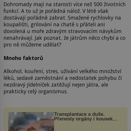
Dohromady mají na starosti více než 500 životních
funkcí. A to už je pořádná nálož. V létě však
dostávají pořádně zabrat. Smažené rychlovky na
koupališti, grilování na chatě s přáteli ani
dovolená u moře zdravým stravovacím návykům
nenahrávají. Jak poznat, že játrům něco chybí a co
pro ně můžeme udělat?
Mnoho faktorů
Alkohol, kouření, stres, užívání velkého množství
léků, sedavé zaměstnání a nedostatek pohybu či
nezdravý jídelníček zatěžují nejen játra, ale
prakticky celý organismus.
Transplantace a duše.
Přenesly orgány i kousek
osobnosti dárce?