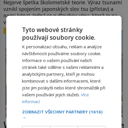
Nejprve špetka školometské teorie. Výraz tsunami
vznikl spojením japonských slov tsu (přístav) a
nami (vlna). Jedná se o dlouhou vlnu, která je na
volném moři takřka nepostřehnutelná. Ačkoli je
vlnová délka tsunami i 300 kilometrů, výška vlny
Tyto webové stránky
ZAJÍMAVOSTI
na volném moři je maximálně 1,5 metru. Máme se
používají soubory cookie.
podobné obří vlny obávat i v Evropě? Vznik
K personalizaci obsahu, reklam a analýze
tsunami si […]
návštěvnosti používáme soubory cookie.
Informace o vašem používání našich
stránek také sdílíme s našimi reklamními a
analytickými partnery, kteří je mohou
kombinovat s dalšími informacemi, které
jste jim poskytli nebo které shromáždili při
vašem používání jejich služeb.
Více
informací
ZOBRAZIT VŠECHNY PARTNERY
(1616)
→
Veselý hřbitov v Rumunsku: Proč zde