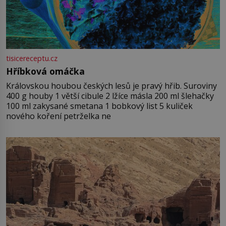
tisicereceptu.cz
Hříbková omáčka
Královskou houbou českých lesů je pravý hřib. Suroviny
400 g houby 1 větší cibule 2 lžíce másla 200 ml šlehačky
100 ml zakysané smetana 1 bobkový list 5 kuliček
nového koření petrželka ne