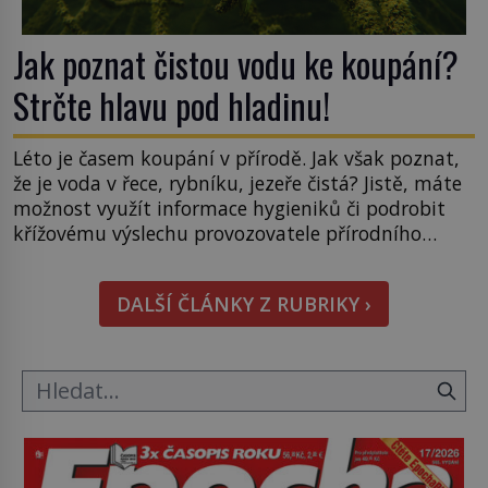
Jak poznat čistou vodu ke koupání?
Strčte hlavu pod hladinu!
Léto je časem koupání v přírodě. Jak však poznat,
že je voda v řece, rybníku, jezeře čistá? Jistě, máte
možnost využít informace hygieniků či podrobit
křížovému výslechu provozovatele přírodního
koupaliště. Existuje ale ještě jiná alternativa. Jaká?
Podívat se pod hladinu a zjistit, kdo si onu
DALŠÍ ČLÁNKY Z RUBRIKY ›
konkrétní vodní lokalitu oblíbil už dávno před
vámi. Říká se jim bioindikátory […]