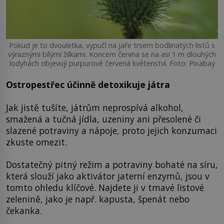
Pokud je to dvouletka, vypučí na jaře trsem bodlinatých listů s
výraznými bílými žilkami. Koncem června se na asi 1 m dlouhých
lodyhách objevují purpurově červená květenství. Foto: Pixabay
Ostropestřec účinně detoxikuje játra
Jak jistě tušíte, játrům neprospívá alkohol,
smažená a tučná jídla, uzeniny ani přesolené či
slazené potraviny a nápoje, proto jejich konzumaci
zkuste omezit.
Dostatečný pitný režim a potraviny bohaté na síru,
která slouží jako aktivátor jaterní enzymů, jsou v
tomto ohledu klíčové. Najdete ji v tmavé listové
zelenině, jako je např. kapusta, špenát nebo
čekanka.