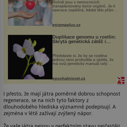
Ročně jsou v nemocnicích
transplantovány tisíce orgánů. Je-li
operace úspěšná, lidské tělo přijme
darovaný orgán za své a pacient
může vést plnohodnotný život. Ale co
když při transplantaci nepřijímám...
enigmaplus.cz
Duplikace genomu u rostlin:
Skrytá genetická zátěž i
evoluční výhoda
Představte si, že by se rostlina
jednou ráno probudila a zjistila, že
má svůj genetický manuál celý
dvakrát. Přesně to se občas v
přírodě stane – a podle nového
výzkumu to může být pro druhy
epochalnisvet.cz
vstupenka...
I přesto, že mají játra poměrně dobrou schopnost
regenerace, se na nich tyto faktory z
dlouhodobého hlediska významně podepisují. A
zejména v létě zažívají zvýšený nápor.
Že vaše játra nejsou v perfektním stavu nejčastěji