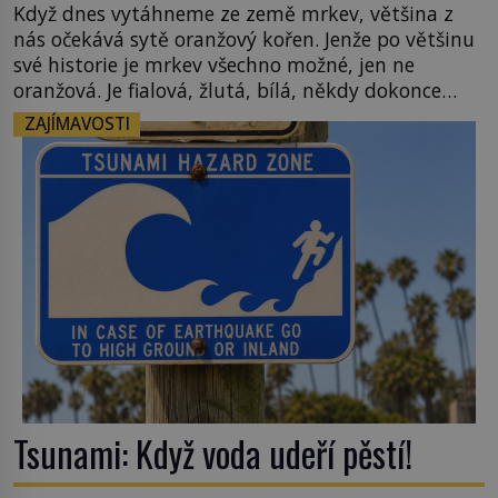
Když dnes vytáhneme ze země mrkev, většina z
nás očekává sytě oranžový kořen. Jenže po většinu
své historie je mrkev všechno možné, jen ne
oranžová. Je fialová, žlutá, bílá, někdy dokonce
téměř černá. Až díky stovkám let pečlivého
ZAJÍMAVOSTI
šlechtění se z ní stává zelenina, bez které si českou
zahradu ani nedokážeme představit. Její příběh je
[…]
Tsunami: Když voda udeří pěstí!