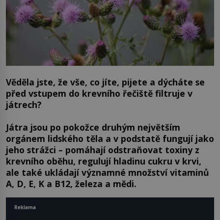
Věděla jste, že vše, co jíte, pijete a dýcháte se
před vstupem do krevního řečiště filtruje v
játrech?
Játra jsou po pokožce druhým největším
orgánem lidského těla a v podstatě fungují jako
jeho strážci – pomáhají odstraňovat toxiny z
krevního oběhu, regulují hladinu cukru v krvi,
ale také ukládají významné množství vitaminů
A, D, E, K a B12, železa a mědi.
Reklama