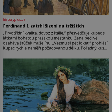
historyplus.cz
Ferdinand I. zatrhl šizení na tržištích
„Prvotřídní kvalita, dovoz z Itálie,“ přesvědčuje kupec s
látkami bohatou pražskou měšťanku. Žena pečlivě
osahává štůček mušelínu. „Vezmu si pět loket,“ prohlásí.
Kupec rychle naměří požadovanou délku. Pořádný kus
mu přitom zůstane za prsty… „Na šaty ho bude málo,
milostpaní. Stačí jenom na sukni,“ zhodnotí švadlena
množství růžového mušelínu. „Ošidili vás, podívejte.“
Vezme do ruky dřevěnou