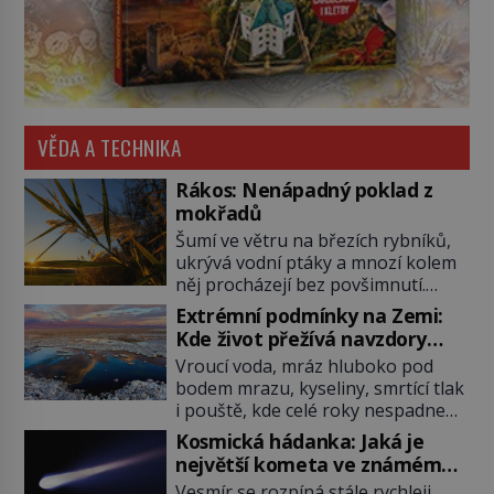
VĚDA A TECHNIKA
Rákos: Nenápadný poklad z
mokřadů
Šumí ve větru na březích rybníků,
ukrývá vodní ptáky a mnozí kolem
něj procházejí bez povšimnutí.
Přesto právě rákos pomáhal stavět
Extrémní podmínky na Zemi:
domy, vyrábět lodě, zapisovat první
Kde život přežívá navzdory
texty a inspiroval řadu pověstí.
všemu
Vroucí voda, mráz hluboko pod
Tato skromná, ale užitečná
bodem mrazu, kyseliny, smrtící tlak
rostlina provází člověka už tisíce
i pouště, kde celé roky nespadne
let. Většina lidí vnímá rákos jen jako
jediná kapka deště. Na první
obyčejnou kulisu letního koupání.
Kosmická hádanka: Jaká je
pohled místa, kde nemůže
Stačí se však podívat […]
největší kometa ve známém
existovat vůbec nic. Přesto právě
vesmíru?
Vesmír se rozpíná stále rychleji.