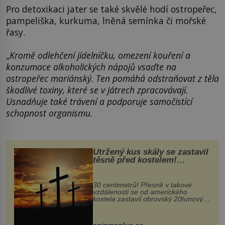
Pro detoxikaci jater se také skvělé hodí ostropeřec,
pampeliška, kurkuma, lněná semínka či mořské
řasy.
„
Kromě odlehčení jídelníčku, omezení kouření a
konzumace alkoholických nápojů vsaďte na
ostropeřec mariánský. Ten pomáhá odstraňovat z těla
škodlivé toxiny, které se v játrech zpracovávají.
Usnadňuje také trávení a podporuje samočistící
schopnost organismu.
Utržený kus skály se zastavil
těsně před kostelem!
Ochránila ho boží síla?
30 centimetrů! Přesně v takové
vzdálenosti se od amerického
kostela zastavil obrovský 20tunový
balvan, který se v květnu 2014
nečekaně odtrhl od nedaleké skály
při její demolici. Podle místních stojí
enigmaplus.cz