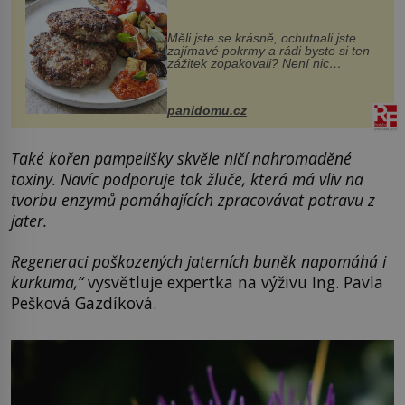
Měli jste se krásně, ochutnali jste
zajímavé pokrmy a rádi byste si ten
zážitek zopakovali? Není nic
snazšího. Pljeskavica (10 porcí)
Možná jste ji ochutnali na dovolené v
bývalé Jugoslávii, lze ji vi...
panidomu.cz
Také kořen pampelišky skvěle ničí nahromaděné
toxiny. Navíc podporuje tok žluče, která má vliv na
tvorbu enzymů pomáhajících zpracovávat potravu z
jater.
Regeneraci poškozených jaterních buněk napomáhá i
kurkuma,“
vysvětluje expertka na výživu Ing. Pavla
Pešková Gazdíková.