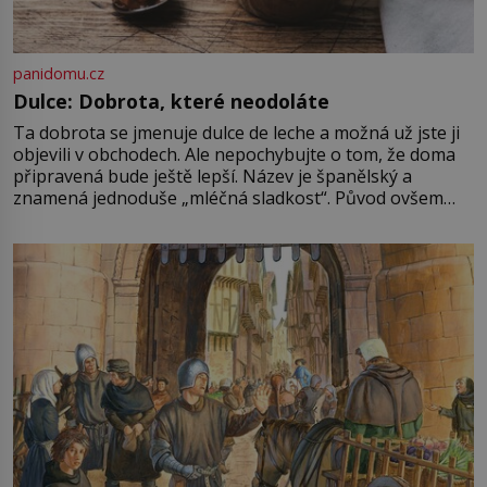
panidomu.cz
Dulce: Dobrota, které neodoláte
Ta dobrota se jmenuje dulce de leche a možná už jste ji
objevili v obchodech. Ale nepochybujte o tom, že doma
připravená bude ještě lepší. Název je španělský a
znamená jednoduše „mléčná sladkost“. Původ ovšem
není úplně jednoznačný, o autorství této receptury se
pře hned několik latinskoamerických zemí a k tomu
Francie, kde se traduje,