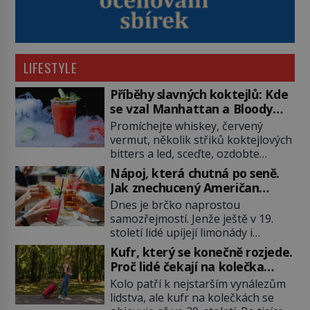
LIFESTYLE
Příběhy slavných koktejlů: Kde
se vzal Manhattan a Bloody
Mary?
Promíchejte whiskey, červený
vermut, několik střiků koktejlových
bitters a led, sceďte, ozdobte
koktejlovou třešinkou a tadá…
Nápoj, která chutná po seně.
Manhattan je tu! A pokud to má být
Jak znechucený Američan
skutečně on, dejte si pozor, ať
vymyslel brčko
Dnes je brčko naprostou
místo klasické americké rye
samozřejmostí. Jenže ještě v 19.
whiskey či klidně bourbonu
století lidé upíjejí limonády i
nepoužijete skotskou whisku. Co
koktejly dutými stébly žita nebo
se stane? Inu, koktejl bude stále
Kufr, který se konečně rozjede.
žitné slámy. Fungují sice dobře,
skvělý, ale už to nebude
Proč lidé čekají na kolečka
mají ale jednu nepříjemnou
Manhattan ale […]
téměř pět tisíc let?
Kolo patří k nejstarším vynálezům
vlastnost po chvíli se rozmáčejí a
lidstva, ale kufr na kolečkách se
nápoji dodávají travnatou příchuť.