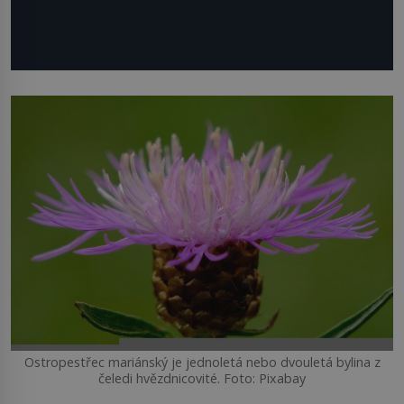
Ostropestřec mariánský je jednoletá nebo dvouletá bylina z
čeledi hvězdnicovité. Foto: Pixabay