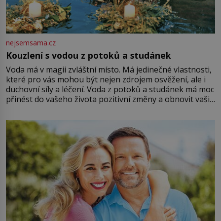
nejsemsama.cz
Kouzlení s vodou z potoků a studánek
Voda má v magii zvláštní místo. Má jedinečné vlastnosti,
které pro vás mohou být nejen zdrojem osvěžení, ale i
duchovní síly a léčení. Voda z potoků a studánek má moc
přinést do vašeho života pozitivní změny a obnovit vaši
energii. Využitím těchto přírodních zdrojů v magii
můžete obohatit své rituály a přinést do svého života
větší harmonii a klid. Je důležité