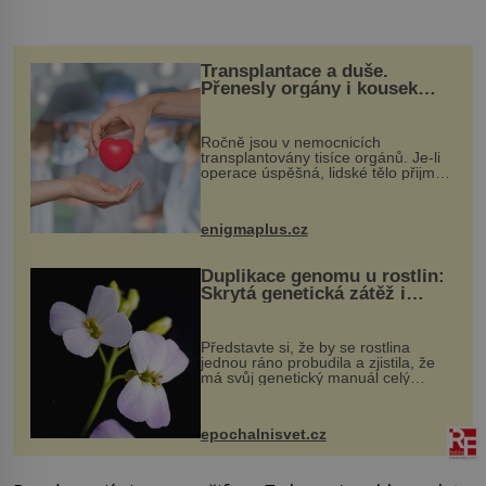
Transplantace a duše.
Přenesly orgány i kousek
osobnosti dárce?
Ročně jsou v nemocnicích
transplantovány tisíce orgánů. Je-li
operace úspěšná, lidské tělo přijme
darovaný orgán za své a pacient
může vést plnohodnotný život. Ale co
když při transplantaci nepřijímám...
enigmaplus.cz
Duplikace genomu u rostlin:
Skrytá genetická zátěž i
evoluční výhoda
Představte si, že by se rostlina
jednou ráno probudila a zjistila, že
má svůj genetický manuál celý
dvakrát. Přesně to se občas v
přírodě stane – a podle nového
výzkumu to může být pro druhy
epochalnisvet.cz
vstupenka...