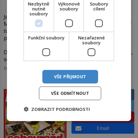
Růžena Jesenská má smůlu. Muchovo srdce nezíská.
Nezbytně
Výkonové
Soubory
nutné
soubory
cílení
soubory
Jesenská si Muchu k oltáři neodvede. Dokonce prý
Mucha jednou prohlásí, že
„jedna přijela zvlášť kvůli
tomu do Paříže, aby si mne vzala“
a má na mysli
právě Jesenskou.
Funkční soubory
Nezařazené
soubory
Dostat ho pod pantofel se ale nepodaří ani Berthe,
se kterou udržuje vztah až do roku 1904.
Foto: wikipedia.org
VŠE PŘIJMOUT
PRÁVĚ V PRODEJI
SDÍLEJTE ČLÁNEK
VŠE ODMÍTNOUT
Facebook
Twitter
ZOBRAZIT PODROBNOSTI
Pinterest
Email