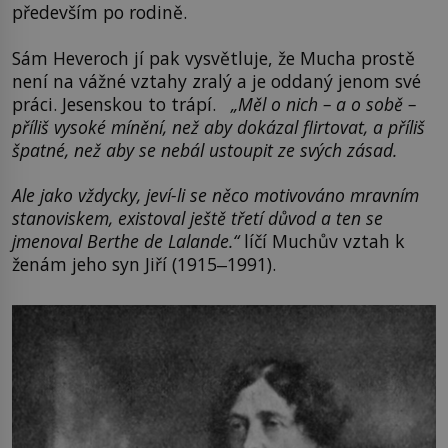
především po rodině.
Sám Heveroch jí pak vysvětluje, že Mucha prostě
není na vážné vztahy zralý a je oddaný jenom své
práci. Jesenskou to trápí.
„Měl o nich – a o sobě –
příliš vysoké mínění, než aby dokázal flirtovat, a příliš
špatné, než aby se nebál ustoupit ze svých zásad.
Ale jako vždycky, jeví-li se něco motivováno mravním
stanoviskem, existoval ještě třetí důvod a ten se
jmenoval Berthe de Lalande.“
líčí Muchův vztah k
ženám jeho syn Jiří (1915‒1991).