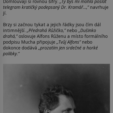
Domlouvají si rovnou šifry.
„Ty bys mi mohla poslat
telegram kratičký podepsaný Dr. Kramář…,“
navrhuje
jí.
Brzy si začnou tykat a jejich řádky jsou čím dál
intimnější.
„Předrahá Růžičko,”
nebo
„Dušinko
drahá,“
oslovuje Alfons Růženu a místo formálního
podpisu Mucha připojuje
„Tvůj Alfons“
nebo
dokonce dodává
„prozatím jen srdečné a horké
polibky.“