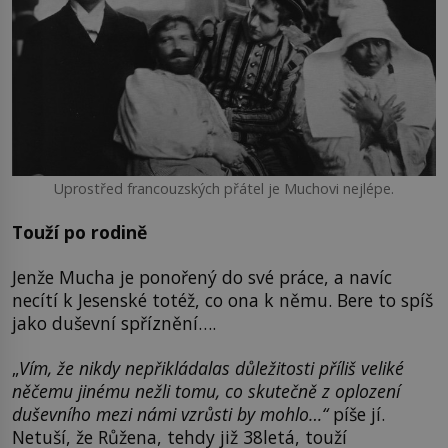
Uprostřed francouzských přátel je Muchovi nejlépe.
Touží po rodině
Jenže Mucha je ponořený do své práce, a navíc
necítí k Jesenské totéž, co ona k němu. Bere to spíš
jako duševní spříznění….
„
Vím, že nikdy nepřikládalas důležitosti příliš veliké
něčemu jinému nežli tomu, co skutečně z oplození
duševního mezi námi vzrůsti by mohlo…“
píše jí.
Netuší, že Růžena, tehdy již 38letá, touží