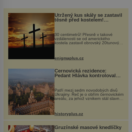
Utržený kus skály se zastavil
těsně před kostelem!
Ochránila ho boží síla?
30 centimetrů! Přesně v takové
vzdálenosti se od amerického
kostela zastavil obrovský 20tunový
balvan, který se v květnu 2014
nečekaně odtrhl od nedaleké skály
při její demolici. Podle místních stojí
enigmaplus.cz
...
Černovická rezidence:
Pedant Hlávka kontroloval
každou cihlu
Patří mezi sedm novodobých divů
Ukrajiny. Řeč je o obřím černovickém
areálu, za jehož vznikem stál slavný
český architekt Josef Hlávka. Ten si
na něm dal mimořádně záležet. Jeho
stavební plány by při ...
historyplus.cz
Gruzínské masové knedlíčky