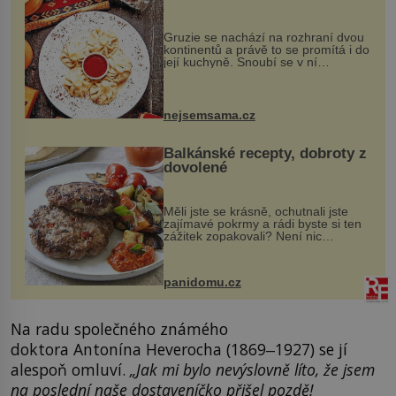
Gruzie se nachází na rozhraní dvou
kontinentů a právě to se promítá i do
její kuchyně. Snoubí se v ní
evropské a asijské chutě a díky tomu
vznikají rozmanité a chuťově bohaté
pokrmy, které rozhodně st...
nejsemsama.cz
Balkánské recepty, dobroty z
dovolené
Měli jste se krásně, ochutnali jste
zajímavé pokrmy a rádi byste si ten
zážitek zopakovali? Není nic
snazšího. Pljeskavica (10 porcí)
Možná jste ji ochutnali na dovolené v
bývalé Jugoslávii, lze ji vi...
panidomu.cz
Na radu společného známého
doktora Antonína Heverocha (1869‒1927) se jí
alespoň omluví.
„Jak mi bylo nevýslovně líto, že jsem
na poslední naše dostaveníčko přišel pozdě!