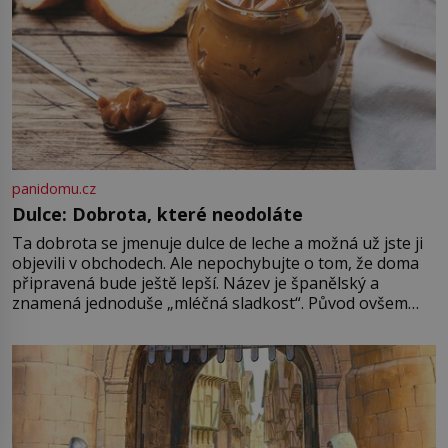
panidomu.cz
Dulce: Dobrota, které neodoláte
Ta dobrota se jmenuje dulce de leche a možná už jste ji
objevili v obchodech. Ale nepochybujte o tom, že doma
připravená bude ještě lepší. Název je španělský a
znamená jednoduše „mléčná sladkost“. Původ ovšem
není úplně jednoznačný, o autorství této receptury se
pře hned několik latinskoamerických zemí a k tomu
Francie, kde se traduje,