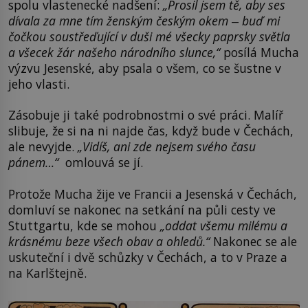
spolu vlastenecké nadšení:
„Prosil jsem tě, aby ses
dívala za mne tím ženským českým okem
‒
buď mi
čočkou soustřeďující v duši mé všecky paprsky světla
a všecek žár našeho národního slunce,“
posílá Mucha
výzvu Jesenské, aby psala o všem, co se šustne v
jeho vlasti.
Zásobuje ji také podrobnostmi o své práci. Malíř
slibuje, že si na ni najde čas, když bude v Čechách,
ale nevyjde.
„Vidíš, ani zde nejsem svého času
pánem…“
omlouvá se jí.
Protože Mucha žije ve Francii a Jesenská v Čechách,
domluví se nakonec na setkání na půli cesty ve
Stuttgartu, kde se mohou
„oddat všemu milému a
krásnému beze všech obav a ohledů.“
Nakonec se ale
uskuteční i dvě schůzky v Čechách, a to v Praze a
na Karlštejně.