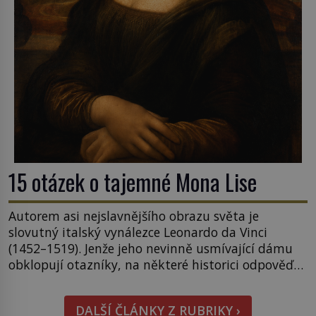
15 otázek o tajemné Mona Lise
Autorem asi nejslavnějšího obrazu světa je
slovutný italský vynálezce Leonardo da Vinci
(1452–1519). Jenže jeho nevinně usmívající dámu
obklopují otazníky, na některé historici odpověď
objeví, jiné zůstanou nezodpovězené. Kam si ji
pověsil Napoleon? Samotný císař Napoleon
DALŠÍ ČLÁNKY Z RUBRIKY ›
Bonaparte (1769–1821) má pro malbu slabost, a