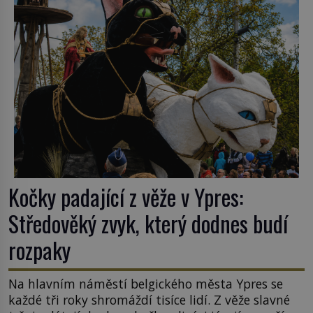
k Židům, nemá se Řím čím chlubit. […]
Kočky padající z věže v Ypres:
Středověký zvyk, který dodnes budí
rozpaky
Na hlavním náměstí belgického města Ypres se
každé tři roky shromáždí tisíce lidí. Z věže slavné