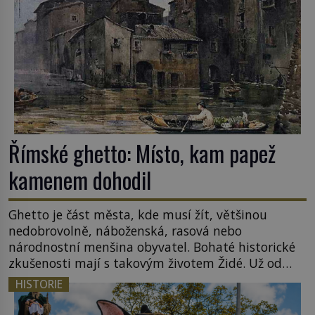
Římské ghetto: Místo, kam papež
kamenem dohodil
Ghetto je část města, kde musí žít, většinou
nedobrovolně, náboženská, rasová nebo
národnostní menšina obyvatel. Bohaté historické
zkušenosti mají s takovým životem Židé. Už od
středověku jsou totiž v každou chvíli nuceni v
HISTORIE
nějakém žít. Mezi ty nejslavnější patří i římské
ghetto založené v roce 1555. Pokud jde o vztah