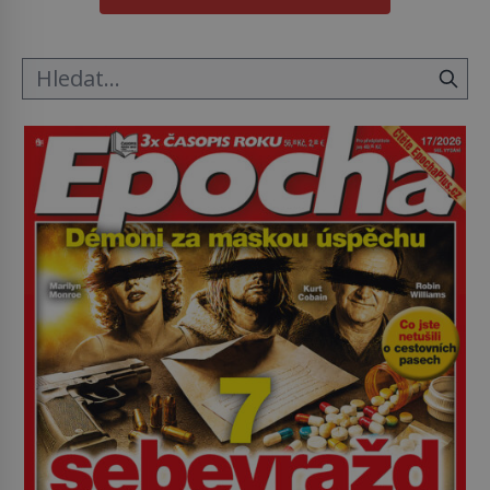
tak si ji ještě jako první konzul přemístí do své
ložnice v Tuilerisjkém […]