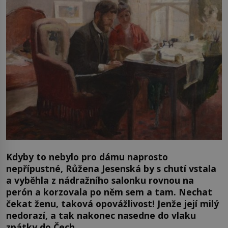
Kdyby to nebylo pro dámu naprosto
nepřípustné, Růžena Jesenská by s chutí vstala
a vyběhla z nádražního salonku rovnou na
perón a korzovala po něm sem a tam. Nechat
čekat ženu, taková opovážlivost! Jenže její milý
nedorazí, a tak nakonec nasedne do vlaku
zpátky do Čech.