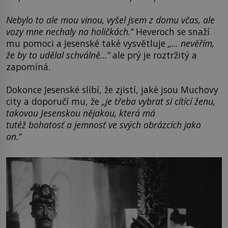
Nebylo to ale mou vinou, vyšel jsem z domu včas, ale
vozy mne nechaly na holičkách.“
Heveroch se snaží
mu pomoci a Jesenské také vysvětluje
„… nevěřím,
že by to udělal schválně…“
ale prý je roztržitý a
zapomíná.
Dokonce Jesenské slíbí, že zjistí, jaké jsou Muchovy
city a doporučí mu, že
„je třeba vybrat si cítící ženu,
takovou Jesenskou nějakou, která má
tutéž bohatosť a jemnosť ve svých obrázcích jako
on.“