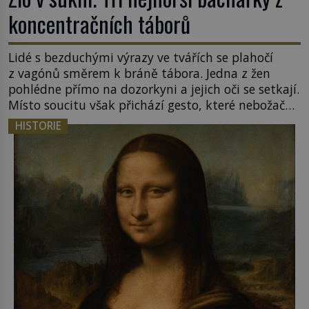
koncentračních táborů
Lidé s bezduchými výrazy ve tvářích se plahočí
z vagónů směrem k bráně tábora. Jedna z žen
pohlédne přímo na dozorkyni a jejich oči se setkají.
Místo soucitu však přichází gesto, které nebožačku
posílá rovnou do plynové komory. Jména jako
HISTORIE
Rudolf Höss (1901–1947), Josef Mengele (1911–
1979) či Heinrich Himmler (1900–1945) zná každý,
o koho se historie jen otřela. Jenže […]