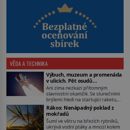
VĚDA A TECHNIKA
Výbuch, muzeum a promenáda
v ulicích. Pět osudů
nejslavnějších raketoplánů
Ani zima nezkazí přítomným
slavnostní okamžik. Se slunečními
brýlemi hledí na startující raketu,
která má do vesmíru vynést kromě
Rákos: Nenápadný poklad z
posádky také obyčejnou učitelku.
mokřadů
Po několika sekundách všem
Šumí ve větru na březích rybníků,
ztuhnou úsměvy, stroj totiž
ukrývá vodní ptáky a mnozí kolem
exploduje. Jejich konstrukce není