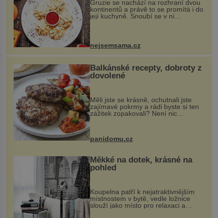
Gruzie se nachází na rozhraní dvou
kontinentů a právě to se promítá i do
její kuchyně. Snoubí se v ní
evropské a asijské chutě a díky tomu
vznikají rozmanité a chuťově bohaté
pokrmy, které rozhodně st...
nejsemsama.cz
Balkánské recepty, dobroty z
dovolené
Měli jste se krásně, ochutnali jste
zajímavé pokrmy a rádi byste si ten
zážitek zopakovali? Není nic
snazšího. Pljeskavica (10 porcí)
Možná jste ji ochutnali na dovolené v
bývalé Jugoslávii, lze ji vi...
panidomu.cz
Měkké na dotek, krásné na
pohled
Koupelna patří k nejatraktivnějším
místnostem v bytě, vedle ložnice
slouží jako místo pro relaxaci a
odpočinek. Koupelnový textil –