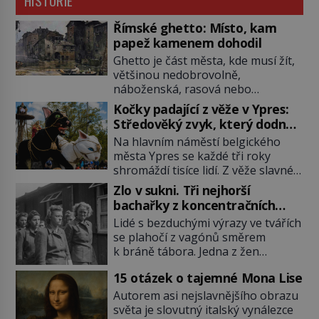
HISTORIE
Římské ghetto: Místo, kam
papež kamenem dohodil
Ghetto je část města, kde musí žít,
většinou nedobrovolně,
náboženská, rasová nebo
národnostní menšina obyvatel.
Kočky padající z věže v Ypres:
Bohaté historické zkušenosti mají s
Středověký zvyk, který dodnes
takovým životem Židé. Už od
budí rozpaky
Na hlavním náměstí belgického
středověku jsou totiž v každou
města Ypres se každé tři roky
chvíli nuceni v nějakém žít. Mezi ty
shromáždí tisíce lidí. Z věže slavné
nejslavnější patří i římské ghetto
tržnice létají do davu kočky, diváci
založené v roce 1555. Pokud jde o
Zlo v sukni. Tři nejhorší
jásají a snaží se je chytit. Naštěstí
vztah k Židům, nemá se Řím čím
bachařky z koncentračních
už nejde o živá zvířata, ale jenom o
chlubit. […]
táborů
Lidé s bezduchými výrazy ve tvářích
plyšové suvenýry. Kdysi to ale bylo
se plahočí z vagónů směrem
jinak. Tato veselá podívaná
k bráně tábora. Jedna z žen
připomíná jeden z nejpodivnějších
pohlédne přímo na dozorkyni a
a zároveň nejkrutějších zvyků […]
15 otázek o tajemné Mona Lise
jejich oči se setkají. Místo soucitu
však přichází gesto, které
Autorem asi nejslavnějšího obrazu
nebožačku posílá rovnou do
světa je slovutný italský vynálezce