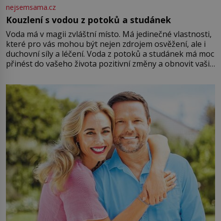
nejsemsama.cz
Kouzlení s vodou z potoků a studánek
Voda má v magii zvláštní místo. Má jedinečné vlastnosti,
které pro vás mohou být nejen zdrojem osvěžení, ale i
duchovní síly a léčení. Voda z potoků a studánek má moc
přinést do vašeho života pozitivní změny a obnovit vaši
energii. Využitím těchto přírodních zdrojů v magii
můžete obohatit své rituály a přinést do svého života
větší harmonii a klid. Je důležité