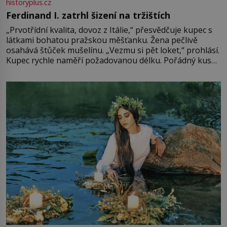
historyplus.cz
Ferdinand I. zatrhl šizení na tržištích
„Prvotřídní kvalita, dovoz z Itálie,“ přesvědčuje kupec s
látkami bohatou pražskou měšťanku. Žena pečlivě
osahává štůček mušelínu. „Vezmu si pět loket,“ prohlásí.
Kupec rychle naměří požadovanou délku. Pořádný kus
mu přitom zůstane za prsty… „Na šaty ho bude málo,
milostpaní. Stačí jenom na sukni,“ zhodnotí švadlena
množství růžového mušelínu. „Ošidili vás, podívejte.“
Vezme do ruky dřevěnou