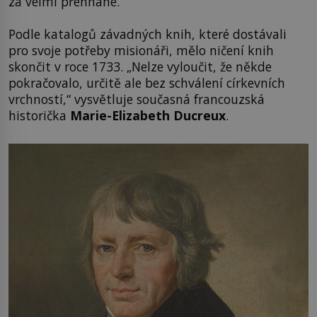
za velmi přehnané.
Podle katalogů závadných knih, které dostávali
pro svoje potřeby misionáři, mělo ničení knih
skončit v roce 1733. „Nelze vyloučit, že někde
pokračovalo, určitě ale bez schválení církevních
vrchností,“ vysvětluje současná francouzská
historička
Marie-Elizabeth Ducreux
.