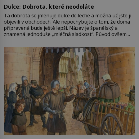
Dulce: Dobrota, které neodoláte
Ta dobrota se jmenuje dulce de leche a možná už jste ji
objevili v obchodech. Ale nepochybujte o tom, že doma
připravená bude ještě lepší. Název je španělský a
znamená jednoduše „mléčná sladkost“. Původ ovšem
není úplně jednoznačný, o autorství této receptury se
pře hned několik latinskoamerických zemí a k tomu
Francie, kde se traduje,