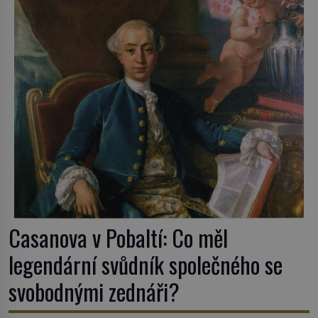
postupují podél Kaspického a Azovského moře, […]
Casanova v Pobaltí: Co měl
legendární svůdník společného se
svobodnými zednáři?