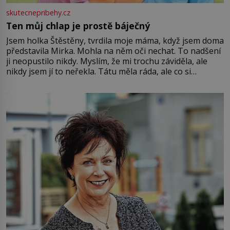
skutecnepribehy.cz
Ten můj chlap je prostě báječný
Jsem holka Štěstěny, tvrdila moje máma, když jsem doma
představila Mirka. Mohla na něm oči nechat. To nadšení
ji neopustilo nikdy. Myslím, že mi trochu záviděla, ale
nikdy jsem jí to neřekla. Tátu měla ráda, ale co si
pamatuji, tak jsme s Mirkem byli zamilovaní mnohem víc.
Jsme spolu moc rádi Tehdy byla jiná doba, když