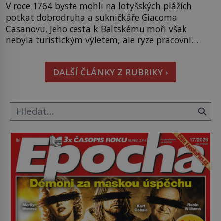
V roce 1764 byste mohli na lotyšských plážích
potkat dobrodruha a sukničkáře Giacoma
Casanovu. Jeho cesta k Baltskému moři však
nebyla turistickým výletem, ale ryze pracovní
cestou se zištnými úmysly. Jaký cíl Casanova
sledoval, když se například procházel uličkami
DALŠÍ ČLÁNKY Z RUBRIKY ›
lotyšské Rigy? Casanova v Pobaltí kontaktoval
tamní zednářské lóže. Nebyl v této oblasti žádným
nováčkem, protože do zednářské […]