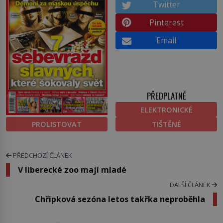
Twitter
Pinterest
Email
PŘEDPLATNÉ
ELEKTRONICKÉ
PROLISTOVAT
TIŠTĚNÉ
PŘEDCHOZÍ ČLÁNEK
V liberecké zoo mají mladé
DALŠÍ ČLÁNEK
Chřipková sezóna letos takřka neproběhla