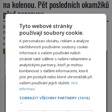
na kolenou. Pět posledních okamžiků
před popravou
Tyto webové stránky
Jeho troufalost mu spočítají i s úroky. Nejdřív ho
nahého zapřáhnou za koně a dopřejí mu
používají soubory cookie.
vyhlídkovou trasu kolem Londýna. Když ho pak
K personalizaci obsahu, reklam a analýze
věší, myslí si, že útrapy skončily. Těsně předtím,
návštěvnosti používáme soubory cookie.
než ztratí vědomí ho odříznou a začnou jeho tělo
HISTORIE
Informace o vašem používání našich
zbavovat orgánů. Chvíli ještě vnímá, pak ho
stránek také sdílíme s našimi reklamními a
vysvobodí bezvědomí a smrt. Do posledního
analytickými partnery, kteří je mohou
doušku Kdo: Sokrates […]
kombinovat s dalšími informacemi, které
jste jim poskytli nebo které shromáždili při
vašem používání jejich služeb.
Více
informací
ZOBRAZIT VŠECHNY PARTNERY
(1616)
→