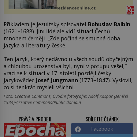
ručníky, osušky a koberečky –
mohou jako mávnutím kouzelného
rezidenceonline.cz
proutku...
Příkladem je jezuitský spisovatel
Bohuslav Balbín
(1621–1688). Jiní lidé ale vidí situaci Čechů
mnohem černěji. „Zde počíná se smutná doba
jazyka a literatury české.
Ten jazyk, který nedávno u všech soudů obyčejným
a chloubou urozenstva byl, nyní v potupu vešel,“
vrací se k situaci v 17. století později český
jazykovědec
Josef Jungmann
(1773–1847). Vyslovil,
co si tenkrát mysleli všichni.
Foto: Creative Commons, Úvodní fotografie: Adolf Kašpar (zemřel
1934)/Creative Commons/Public domain
PRÁVĚ V PRODEJI
SDÍLEJTE ČLÁNEK
Facebook