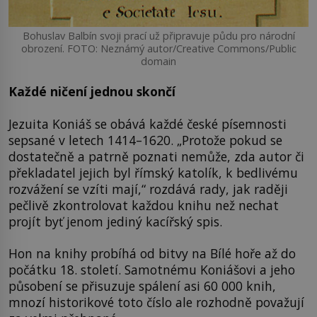
Bohuslav Balbín svoji prací už připravuje půdu pro národní
obrození. FOTO: Neznámý autor/Creative Commons/Public
domain
Každé ničení jednou skončí
Jezuita Koniáš se obává každé české písemnosti
sepsané v letech 1414–1620. „Protože pokud se
dostatečně a patrně poznati nemůže, zda autor či
překladatel jejich byl římský katolík, k bedlivému
rozvážení se vzíti mají,“ rozdává rady, jak raději
pečlivě zkontrolovat každou knihu než nechat
projít byť jenom jediný kacířský spis.
Hon na knihy probíhá od bitvy na Bílé hoře až do
počátku 18. století. Samotnému Koniášovi a jeho
působení se přisuzuje spálení asi 60 000 knih,
mnozí historikové toto číslo ale rozhodně považují