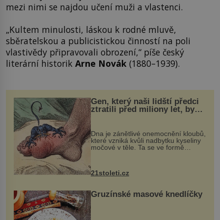
mezi nimi se najdou učení muži a vlastenci.
„Kultem minulosti, láskou k rodné mluvě,
sběratelskou a publicistickou činností na poli
vlastivědy připravovali obrození,“ píše český
literární historik
Arne Novák
(1880–1939).
Gen, který naši lidští předci
ztratili před miliony let, by
mohl pomoci s léčbou
„nemoci králů“
Dna je zánětlivé onemocnění kloubů,
které vzniká kvůli nadbytku kyseliny
močové v těle. Ta se ve formě
krystalků ukládá v blízkosti kloubů,
nejčastěji přitom postihuje palce na
nohou, a způsobuje bole...
21stoleti.cz
Gruzínské masové knedlíčky