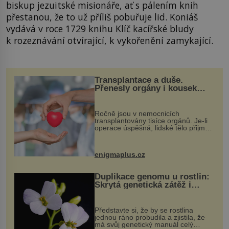
biskup jezuitské misionáře, ať s pálením knih
přestanou, že to už příliš pobuřuje lid. Koniáš
vydává v roce 1729 knihu Klíč kacířské bludy
k rozeznávání otvírající, k vykořenění zamykající.
Transplantace a duše.
Přenesly orgány i kousek
osobnosti dárce?
Ročně jsou v nemocnicích
transplantovány tisíce orgánů. Je-li
operace úspěšná, lidské tělo přijme
darovaný orgán za své a pacient
může vést plnohodnotný život. Ale co
když při transplantaci nepřijímám...
enigmaplus.cz
Duplikace genomu u rostlin:
Skrytá genetická zátěž i
evoluční výhoda
Představte si, že by se rostlina
jednou ráno probudila a zjistila, že
má svůj genetický manuál celý