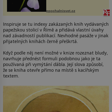
dvakrát. Přesně to se občas v
přírodě stane – a podle nového
výzkumu to může být pro druhy
epochalnisvet.cz
vstupenka...
Inspiruje se tu indexy zakázaných knih vydávaných
papežskou stolicí v Římě a přidává vlastní úvahy
nad závadností publikací. Nevhodné pasáže v jinak
přijatelných knihách černě přeškrtá.
Když podle něj není možné v knize rozeznat bludy,
navrhuje přednést formuli podobnou jako je ta
používaná při vymýtání ďábla. Její slova způsobí,
že se kniha otevře přímo na místě s kacířským
textem.