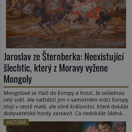
Jaroslav ze Šternberka: Neexistující
šlechtic, který z Moravy vyžene
Mongoly
Mongolové se tlačí do Evropy a hrozí, že ovládnou
celý svět. Ale naštěstí jim v samotném srdci Evropy
stojí v cestě malé, ale silné království, které dokáže
dobyvatelské hordy zastavit. Co nedokáže žádná
z asijských říší, co nedokážou Němci – to dokáže
HISTORIE
český král. Nebo že by ne? Mongolové od roku 1223