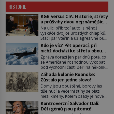
HISTORIE
KGB versus CIA: Historie, střety
a průšvihy dvou nejznámějších
tajných služeb historie
Na ulici přibrzdí auto, z něhož
vyskáče dvojice urostlých chlapíků.
Stačí pár vteřin a už agresivně buší
na dveře. O další okamžik později
Kdo je víc? Pět operací, při
vlečou nebožáka do auta, a pak už
nichž dochází ke střetu obou
ho nikdy nikdo nespatří. Dostal se
tajných služeb
Zpráva dorazí jen pár dnů poté, co
totiž do rukou všemocné KGB. Jako
se Američané rozhodnou vykopat
sourozenci, kteří si nemohou přijít
pod východní částí Berlína několik
na jméno. Neustále se předhání v
stovek metrů dlouhý tunel. Sověti
plánování sabotáží, […]
Záhada kolonie Roanoke:
na sobě nenechají nic znát a
Zůstalo jen jedno slovo!
nechají nepřítele, aby si myslel, že
Domy jsou opuštěné, borový les
je přechytračil. Cennou informaci
tiše hučí a večerní stíny se plazí
jim dodá jeden z agentů. Oba
mezi kmeny. Kolem osady je nově
tábory jsou zvyklé působit v pozadí
postavená palisáda, ale ani to
a podle situace tlačit, jak oni […]
Kontroverzní Salvador Dalí:
nejspíš nedokáže osadníky
Děti géniů jsou pitomci!
zachránit. Muži, ženy, děti – všichni