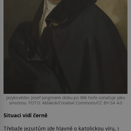
Jazykovědec Josef Jungmann dobu po Bílé hoře označuje jako
smutnou. FOTO: Ablakok/Creative Commons/CC BY-SA 4.0
Situaci vidí černě
Třebaže jezuitům jde hlavně o katolickou víru, i