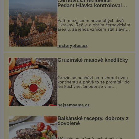
Černovická rezidence:
Pedant Hlávka kontroloval
každou cihlu
Patří mezi sedm novodobých divů
Ukrajiny. Řeč je o obřím černovickém
areálu, za jehož vznikem stál slavný
český architekt Josef Hlávka. Ten si
na něm dal mimořádně záležet. Jeho
stavební plány by při ...
historyplus.cz
Gruzínské masové knedlíčky
Gruzie se nachází na rozhraní dvou
kontinentů a právě to se promítá i do
její kuchyně. Snoubí se v ní
evropské a asijské chutě a díky tomu
vznikají rozmanité a chuťově bohaté
pokrmy, které rozhodně st...
nejsemsama.cz
Balkánské recepty, dobroty z
dovolené
Měli jste se krásně, ochutnali jste