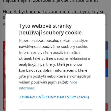
nejúčinnějším způsobem, jak se chřipce bránit.
Neměli bychom na to zapomínat ani nyní, kdy se
svět točí hlavně kolem vakcinace proti covidu-19.
Foto: Úvodní foto: 4330009 / pixabay, Foto 1, 2, 3, 4 a 5 – pixabay
Tyto webové stránky
používají soubory cookie.
PRÁVĚ V PRODEJI
SDÍLEJTE ČLÁNEK
K personalizaci obsahu, reklam a analýze
Facebook
návštěvnosti používáme soubory cookie.
Informace o vašem používání našich
Twitter
stránek také sdílíme s našimi reklamními a
Pinterest
analytickými partnery, kteří je mohou
kombinovat s dalšími informacemi, které
Email
jste jim poskytli nebo které shromáždili při
vašem používání jejich služeb.
Více
informací
ZOBRAZIT VŠECHNY PARTNERY
(1616)
PŘEDPLATNÉ
→
ELEKTRONICKÉ