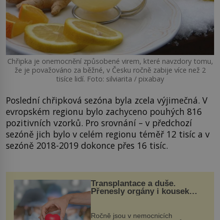
Chřipka je onemocnění způsobené virem, které navzdory tomu,
že je považováno za běžné, v Česku ročně zabije více než 2
tisíce lidí. Foto: silviarita / pixabay
Poslední chřipková sezóna byla zcela výjimečná. V
evropském regionu bylo zachyceno pouhých 816
pozitivních vzorků. Pro srovnání – v předchozí
sezóně jich bylo v celém regionu téměř 12 tisíc a v
sezóně 2018-2019 dokonce přes 16 tisíc.
Transplantace a duše.
Přenesly orgány i kousek
osobnosti dárce?
Ročně jsou v nemocnicích