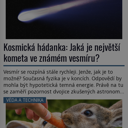
Kosmická hádanka: Jaká je největší
kometa ve známém vesmíru?
Vesmír se rozpíná stále rychleji. Jenže, jak je to
možné? Současná fyzika je v koncích. Odpovědí by
mohla být hypotetická temná energie. Právě na tu
se zaměří pozornost dvojice zkušených astronomů.
Namísto ní ale objeví něco mnohem
VĚDA A TECHNIKA
hmatatelnějšího. Naprosto rekordní kometu!
Astronomové Pedro Bernardinelli a Gary Bernstein
mravenčí prací zkoumají archivní snímky v rámci
Průzkumu temné energie […]