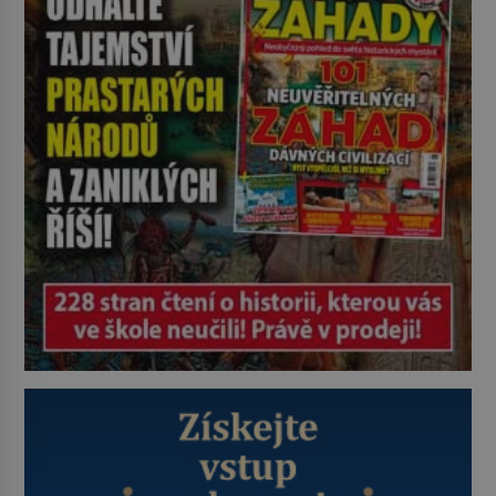
své ložnice v Tuilerisjkém […]