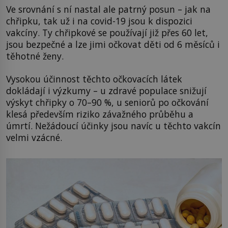
Ve srovnání s ní nastal ale patrný posun – jak na
chřipku, tak už i na covid-19 jsou k dispozici
vakcíny. Ty chřipkové se používají již přes 60 let,
jsou bezpečné a lze jimi očkovat děti od 6 měsíců i
těhotné ženy.
Vysokou účinnost těchto očkovacích látek
dokládají i výzkumy – u zdravé populace snižují
výskyt chřipky o 70–90 %, u seniorů po očkování
klesá především riziko závažného průběhu a
úmrtí. Nežádoucí účinky jsou navíc u těchto vakcín
velmi vzácné.