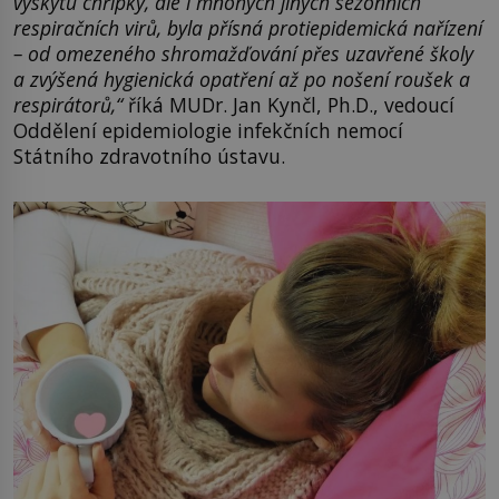
výskytu chřipky, ale i mnohých jiných sezonních
respiračních virů, byla přísná protiepidemická nařízení
– od omezeného shromažďování přes uzavřené školy
a zvýšená hygienická opatření až po nošení roušek a
respirátorů,“
říká MUDr. Jan Kynčl, Ph.D., vedoucí
Oddělení epidemiologie infekčních nemocí
Státního zdravotního ústavu.