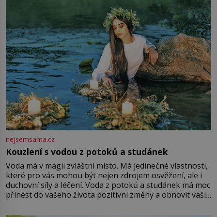
množství růžového mušelínu. „Ošidili vás, podívejte.“
Vezme do ruky dřevěnou
nejsemsama.cz
Kouzlení s vodou z potoků a studánek
Voda má v magii zvláštní místo. Má jedinečné vlastnosti,
které pro vás mohou být nejen zdrojem osvěžení, ale i
duchovní síly a léčení. Voda z potoků a studánek má moc
přinést do vašeho života pozitivní změny a obnovit vaši
energii. Využitím těchto přírodních zdrojů v magii
můžete obohatit své rituály a přinést do svého života