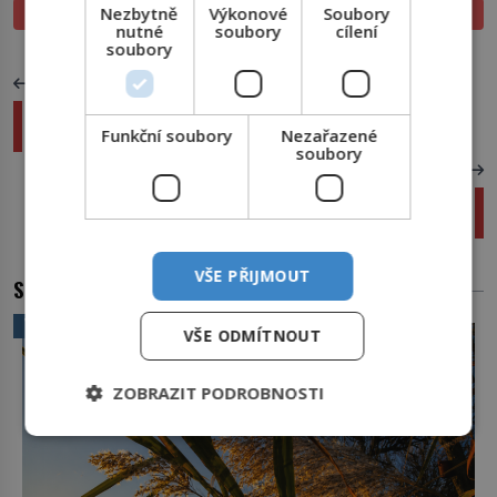
Nezbytně
Výkonové
Soubory
PROLISTOVAT
TIŠTĚNÉ
nutné
soubory
cílení
soubory
PŘEDCHOZÍ ČLÁNEK
Hon na kacířské spisy: Páteru Koniášovi se
přisuzuje spálení 60 000 knih
Funkční soubory
Nezařazené
soubory
DALŠÍ ČLÁNEK
Opravdu se stalo: Uvězněný 3 dny na dně
oceánu
VŠE PŘIJMOUT
SOUVISEJÍCÍ ČLÁNKY
VĚDA A TECHNIKA
VŠE ODMÍTNOUT
ZOBRAZIT PODROBNOSTI