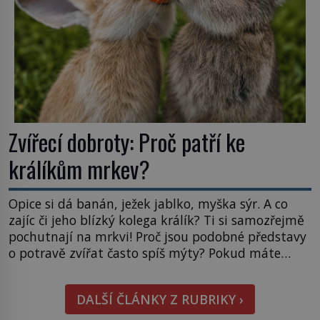
Zvířecí dobroty: Proč patří ke
králíkům mrkev?
Opice si dá banán, ježek jablko, myška sýr. A co
zajíc či jeho blízký kolega králík? Ti si samozřejmě
pochutnají na mrkvi! Proč jsou podobné představy
o potravě zvířat často spíš mýty? Pokud máte
doma králíka, mrkev mu dát můžete. A nejspíš mu
i bude chutnat, ovšem měl by ji mít jen jako
DALŠÍ ČLÁNKY Z RUBRIKY ›
občasný pamlsek. […]