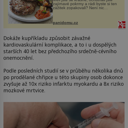
zajímavé pokrmy a rádi byste si ten
zážitek zopakovali? Není nic
snazšího. Pljeskavica (10 porcí)
Možná jste ji ochutnali na dovolené v
bývalé Jugoslávii, lze ji vi...
panidomu.cz
Dokáže kupříkladu způsobit závažné
kardiovaskulární komplikace, a to i u dospělých
starších 40 let bez předchozího srdečně-cévního
onemocnění.
Podle posledních studií se v průběhu několika dnů
po prodělané chřipce u této skupiny osob dokonce
zvyšuje až 10x riziko infarktu myokardu a 8x riziko
mozkové mrtvice.