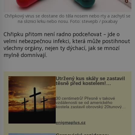
Chřipkový virus se dostane do těla nosem nebo rty a zachytí se
na sliznici krku nebo nosu. Foto: stevepb / pixabay
Chřipku přitom není radno podceňovat – jde o
velmi nebezpečnou infekci, která může postihnout
všechny orgány, nejen ty dýchací, jak se mnozí
mylně domnívají.
Utržený kus skály se zastavil
těsně před kostelem!
Ochránila ho boží síla?
30 centimetrů! Přesně v takové
vzdálenosti se od amerického
kostela zastavil obrovský 20tunový
balvan, který se v květnu 2014
nečekaně odtrhl od nedaleké skály
při její demolici. Podle místních stojí
enigmaplus.cz
...