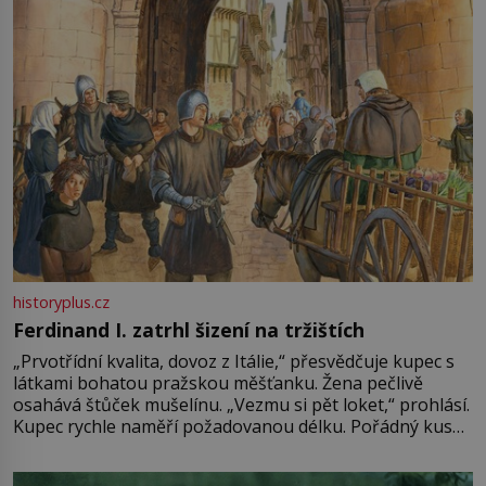
historyplus.cz
Ferdinand I. zatrhl šizení na tržištích
„Prvotřídní kvalita, dovoz z Itálie,“ přesvědčuje kupec s
látkami bohatou pražskou měšťanku. Žena pečlivě
osahává štůček mušelínu. „Vezmu si pět loket,“ prohlásí.
Kupec rychle naměří požadovanou délku. Pořádný kus
mu přitom zůstane za prsty… „Na šaty ho bude málo,
milostpaní. Stačí jenom na sukni,“ zhodnotí švadlena