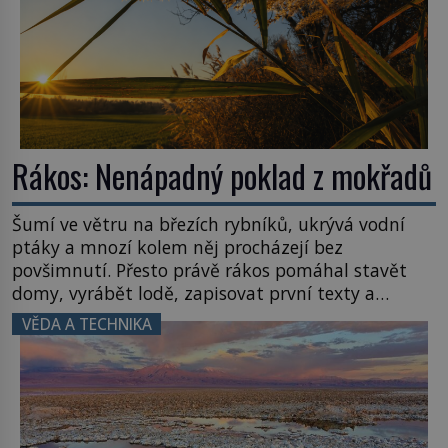
Rákos: Nenápadný poklad z mokřadů
Šumí ve větru na březích rybníků, ukrývá vodní
ptáky a mnozí kolem něj procházejí bez
povšimnutí. Přesto právě rákos pomáhal stavět
domy, vyrábět lodě, zapisovat první texty a
inspiroval řadu pověstí. Tato skromná, ale
VĚDA A TECHNIKA
užitečná rostlina provází člověka už tisíce let.
Většina lidí vnímá rákos jen jako obyčejnou kulisu
letního koupání. Stačí se však podívat […]