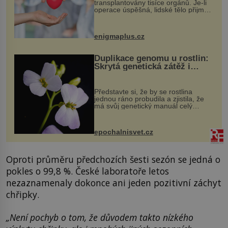
transplantovány tisíce orgánů. Je-li
operace úspěšná, lidské tělo přijme
darovaný orgán za své a pacient
může vést plnohodnotný život. Ale co
když při transplantaci nepřijímám...
enigmaplus.cz
Duplikace genomu u rostlin:
Skrytá genetická zátěž i
evoluční výhoda
Představte si, že by se rostlina
jednou ráno probudila a zjistila, že
má svůj genetický manuál celý
dvakrát. Přesně to se občas v
přírodě stane – a podle nového
výzkumu to může být pro druhy
epochalnisvet.cz
vstupenka...
Oproti průměru předchozích šesti sezón se jedná o
pokles o 99,8 %. České laboratoře letos
nezaznamenaly dokonce ani jeden pozitivní záchyt
chřipky.
„Není pochyb o tom, že důvodem takto nízkého