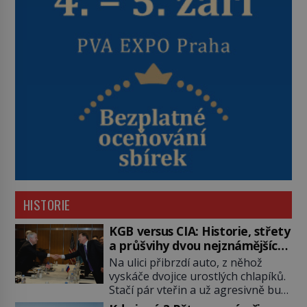
HISTORIE
KGB versus CIA: Historie, střety
a průšvihy dvou nejznámějších
tajných služeb historie
Na ulici přibrzdí auto, z něhož
vyskáče dvojice urostlých chlapíků.
Stačí pár vteřin a už agresivně buší
na dveře. O další okamžik později