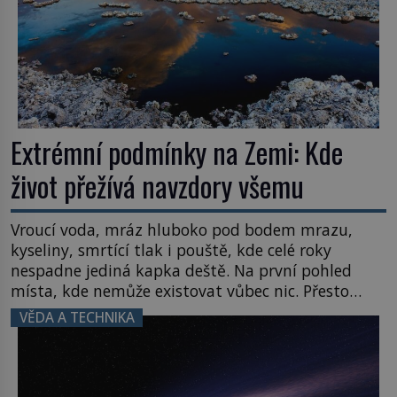
Extrémní podmínky na Zemi: Kde
život přežívá navzdory všemu
Vroucí voda, mráz hluboko pod bodem mrazu,
kyseliny, smrtící tlak i pouště, kde celé roky
nespadne jediná kapka deště. Na první pohled
místa, kde nemůže existovat vůbec nic. Přesto
právě tady vědci objevují organismy, které
VĚDA A TECHNIKA
posouvají hranice života. Každý nový nález mění
naše představy o tom, co všechno dokáže příroda a
napovídá, kde bychom jednou […]