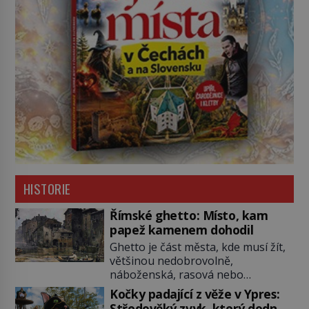
HISTORIE
Římské ghetto: Místo, kam
papež kamenem dohodil
Ghetto je část města, kde musí žít,
většinou nedobrovolně,
náboženská, rasová nebo
národnostní menšina obyvatel.
Kočky padající z věže v Ypres:
Bohaté historické zkušenosti mají s
Středověký zvyk, který dodnes