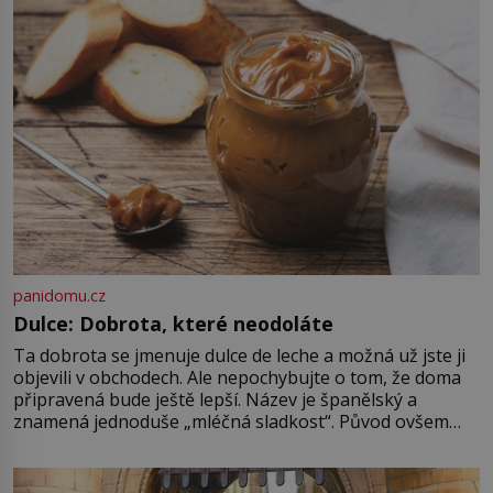
ve skutečnosti je to ocelot. Babou
[…]
panidomu.cz
Dulce: Dobrota, které neodoláte
Ta dobrota se jmenuje dulce de leche a možná už jste ji
objevili v obchodech. Ale nepochybujte o tom, že doma
připravená bude ještě lepší. Název je španělský a
znamená jednoduše „mléčná sladkost“. Původ ovšem
není úplně jednoznačný, o autorství této receptury se
pře hned několik latinskoamerických zemí a k tomu
Francie, kde se traduje,