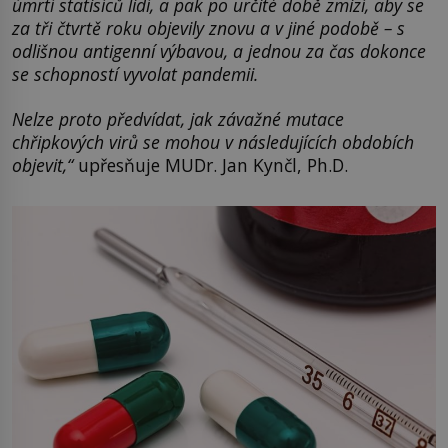
úmrtí statisíců lidí, a pak po určité době zmizí, aby se
za tři čtvrtě roku objevily znovu a v jiné podobě – s
odlišnou antigenní výbavou, a jednou za čas dokonce
se schopností vyvolat pandemii.
Nelze proto předvídat, jak závažné mutace
chřipkových virů se mohou v následujících obdobích
objevit,“
upřesňuje MUDr. Jan Kynčl, Ph.D.