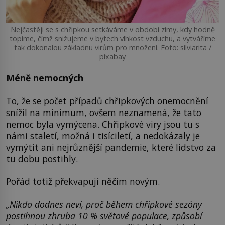
Nejčastěji se s chřipkou setkáváme v období zimy, kdy hodně
topíme, čímž snižujeme v bytech vlhkost vzduchu, a vytváříme
tak dokonalou základnu virům pro množení. Foto: silviarita /
pixabay
Méně nemocných
To, že se počet případů chřipkových onemocnění
snížil na minimum, ovšem neznamená, že tato
nemoc byla vymýcena. Chřipkové viry jsou tu s
námi staletí, možná i tisíciletí, a nedokázaly je
vymýtit ani nejrůznější pandemie, které lidstvo za
tu dobu postihly.
Pořád totiž překvapují něčím novým.
„Nikdo dodnes neví, proč během chřipkové sezóny
postihnou zhruba 10 % světové populace, způsobí