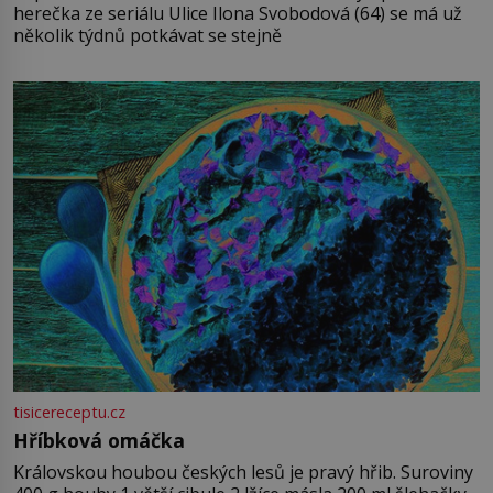
herečka ze seriálu Ulice Ilona Svobodová (64) se má už
několik týdnů potkávat se stejně
tisicereceptu.cz
Hříbková omáčka
Královskou houbou českých lesů je pravý hřib. Suroviny