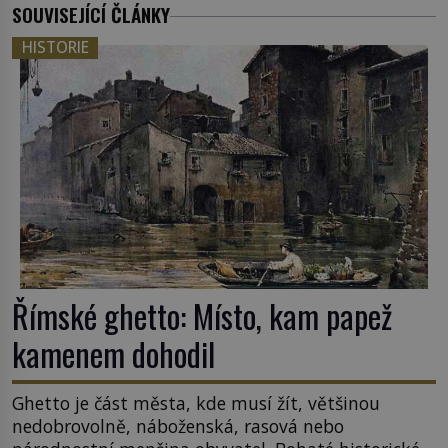
SOUVISEJÍCÍ ČLÁNKY
HISTORIE
Římské ghetto: Místo, kam papež
kamenem dohodil
Ghetto je část města, kde musí žít, většinou
nedobrovolně, náboženská, rasová nebo