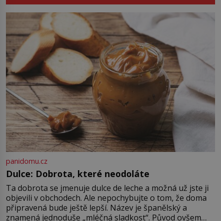
se odvážní lékaři pokoušejí vracet
lidem tváře znetvořené válkou,
tresty nebo nehodami. Jejich
metody jsou překvapivě
promyšlené a některé principy
používají chirurgové dodnes. Úplně
první […]
panidomu.cz
Dulce: Dobrota, které neodoláte
Ta dobrota se jmenuje dulce de leche a možná už jste ji
objevili v obchodech. Ale nepochybujte o tom, že doma
připravená bude ještě lepší. Název je španělský a
znamená jednoduše „mléčná sladkost“. Původ ovšem