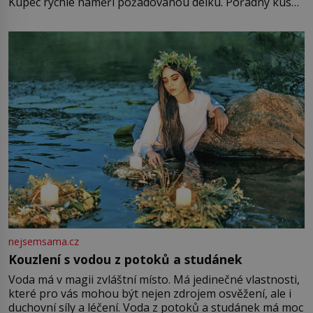
Kupec rychle naměří požadovanou délku. Pořádný kus
mu přitom zůstane za prsty… „Na šaty ho bude málo,
milostpaní. Stačí jenom na sukni,“ zhodnotí švadlena
množství růžového mušelínu. „Ošidili vás, podívejte.“
Vezme do ruky dřevěnou
nejsemsama.cz
Kouzlení s vodou z potoků a studánek
Voda má v magii zvláštní místo. Má jedinečné vlastnosti,
které pro vás mohou být nejen zdrojem osvěžení, ale i
duchovní síly a léčení. Voda z potoků a studánek má moc