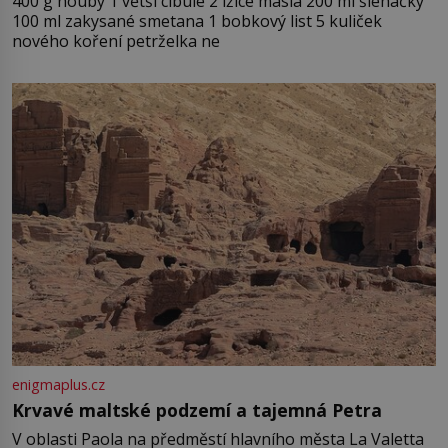
400 g houby 1 větší cibule 2 lžíce másla 200 ml šlehačky
100 ml zakysané smetana 1 bobkový list 5 kuliček
nového koření petrželka ne
enigmaplus.cz
Krvavé maltské podzemí a tajemná Petra
V oblasti Paola na předměstí hlavního města La Valetta