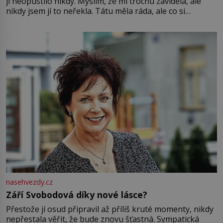
ji neopustilo nikdy. Myslím, že mi trochu záviděla, ale
nikdy jsem jí to neřekla. Tátu měla ráda, ale co si
pamatuji, tak jsme s Mirkem byli zamilovaní mnohem víc.
Jsme spolu moc rádi Tehdy byla jiná doba, když
nasehvezdy.cz
Září Svobodová díky nové lásce?
Přestože jí osud připravil až příliš kruté momenty, nikdy
nepřestala věřit, že bude znovu šťastná. Sympatická