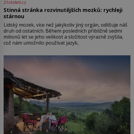
21stoleti.cz
Stinná stránka rozvinutějších mozků: rychleji
stárnou
Lidský mozek, více než jakýkoliv jiný orgán, odlišuje náš
druh od ostatních. Během posledních přibližně sedmi
milionů let se jeho velikost a složitost výrazně zvýšila,
což nám umožnilo používat jazyk,