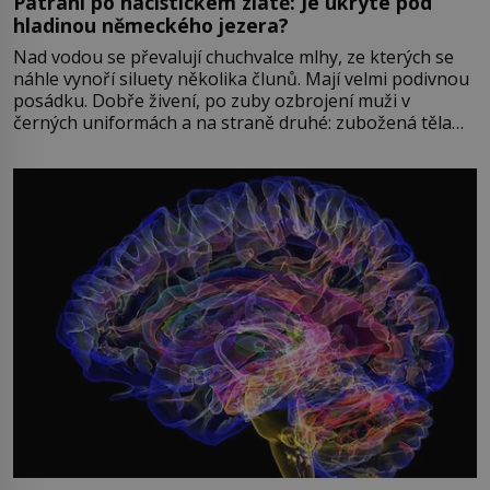
Pátrání po nacistickém zlatě: Je ukryté pod
hladinou německého jezera?
Nad vodou se převalují chuchvalce mlhy, ze kterých se
náhle vynoří siluety několika člunů. Mají velmi podivnou
posádku. Dobře živení, po zuby ozbrojení muži v
černých uniformách a na straně druhé: zubožená těla
oblečená v chatrných vězeňských hadrech. Co tato
přízračná scéna znamená? Je jaro roku 1945, druhá
světová válka se chýlí ke konci. Jezero Stolpsee