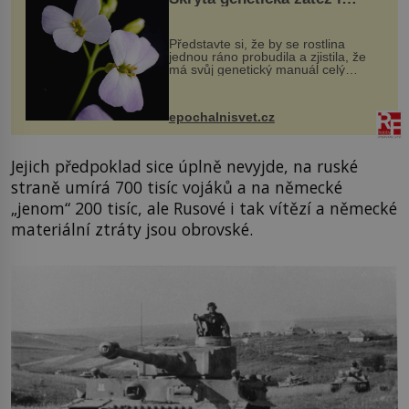
evoluční výhoda
Představte si, že by se rostlina
jednou ráno probudila a zjistila, že
má svůj genetický manuál celý
dvakrát. Přesně to se občas v
přírodě stane – a podle nového
výzkumu to může být pro druhy
epochalnisvet.cz
vstupenka...
Jejich předpoklad sice úplně nevyjde, na ruské
straně umírá 700 tisíc vojáků a na německé
„jenom“ 200 tisíc, ale Rusové i tak vítězí a německé
materiální ztráty jsou obrovské.