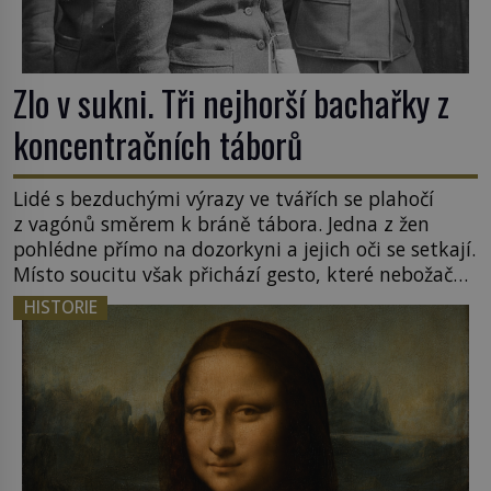
Zlo v sukni. Tři nejhorší bachařky z
koncentračních táborů
Lidé s bezduchými výrazy ve tvářích se plahočí
z vagónů směrem k bráně tábora. Jedna z žen
pohlédne přímo na dozorkyni a jejich oči se setkají.
Místo soucitu však přichází gesto, které nebožačku
posílá rovnou do plynové komory. Jména jako
HISTORIE
Rudolf Höss (1901–1947), Josef Mengele (1911–
1979) či Heinrich Himmler (1900–1945) zná každý,
o koho se historie jen otřela. Jenže […]