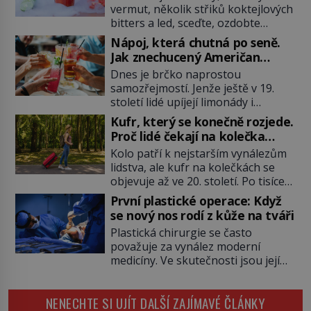
vermut, několik střiků koktejlových
bitters a led, sceďte, ozdobte
koktejlovou třešinkou a tadá…
Nápoj, která chutná po seně.
Manhattan je tu! A pokud to má být
Jak znechucený Američan
skutečně on, dejte si pozor, ať
vymyslel brčko
Dnes je brčko naprostou
místo klasické americké rye
samozřejmostí. Jenže ještě v 19.
whiskey či klidně bourbonu
století lidé upíjejí limonády i
nepoužijete skotskou whisku. Co
koktejly dutými stébly žita nebo
se stane? Inu, koktejl bude stále
Kufr, který se konečně rozjede.
žitné slámy. Fungují sice dobře,
skvělý, ale už to nebude
Proč lidé čekají na kolečka
mají ale jednu nepříjemnou
Manhattan ale […]
téměř pět tisíc let?
Kolo patří k nejstarším vynálezům
vlastnost po chvíli se rozmáčejí a
lidstva, ale kufr na kolečkách se
nápoji dodávají travnatou příchuť.
objevuje až ve 20. století. Po tisíce
Právě tahle drobná nepříjemnost
let lidé vláčejí těžká zavazadla v
přivede amerického výrobce
První plastické operace: Když
rukou, na zádech nebo je nakládají
cigaretových náustků k nápadu,
se nový nos rodí z kůže na tváři
na povozy. Stačí přitom jediný
který změní způsob pití po celém
Plastická chirurgie se často
nápad, připevnit ke kufru kolečka.
[…]
považuje za vynález moderní
Jenže právě ten nikdo dlouho
medicíny. Ve skutečnosti jsou její
nedostane. Až jednou se na letišti
kořeny staré více než dva a půl
ozve věta, která změní […]
tisíce let. V dobách, kdy ještě
NENECHTE SI UJÍT DALŠÍ ZAJÍMAVÉ ČLÁNKY
neexistují antibiotika ani anestezie,