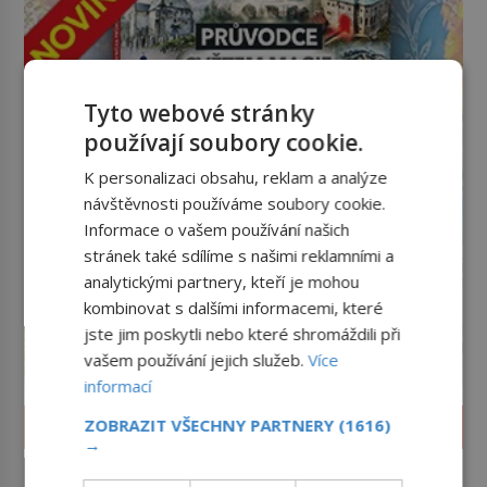
Tyto webové stránky
používají soubory cookie.
K personalizaci obsahu, reklam a analýze
návštěvnosti používáme soubory cookie.
Informace o vašem používání našich
stránek také sdílíme s našimi reklamními a
analytickými partnery, kteří je mohou
kombinovat s dalšími informacemi, které
jste jim poskytli nebo které shromáždili při
vašem používání jejich služeb.
Více
informací
VĚDA A TECHNIKA
ZOBRAZIT VŠECHNY PARTNERY
(1616)
→
Výbuch, muzeum a promenáda