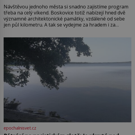
Návštěvou jednoho města si snadno zajistíme program
třeba na celý víkend. Boskovice totiž nabízejí hned dvě
významné architektonické památky, vzdálené od sebe
jen půl kilometru. A tak se vydejme za hradem i za
zámkem do krásné jihomoravské krajiny. Trhová osada
Boskovice na okraji Drahanské vrchoviny vznikla někdy
ve13. století, a už v roce 1313 kronikáři zaznamenali
epochalnisvet.cz