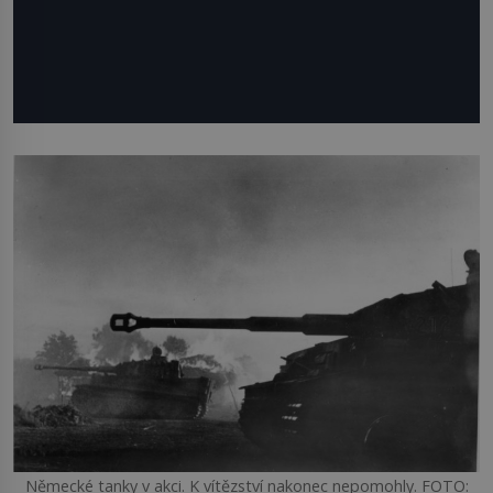
Německé tanky v akci. K vítězství nakonec nepomohly. FOTO: