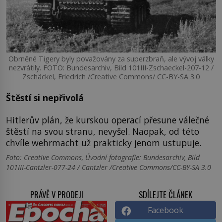
Obrněné Tigery byly považovány za superzbraň, ale vývoj války
nezvrátily. FOTO: Bundesarchiv, Bild 101III-Zschaeckel-207-12 /
Zschäckel, Friedrich /Creative Commons/ CC-BY-SA 3.0
Štěstí si nepřivolá
Hitlerův plán, že kurskou operací přesune válečné
štěstí na svou stranu, nevyšel. Naopak, od této
chvíle wehrmacht už prakticky jenom ustupuje.
Foto: Creative Commons, Úvodní fotografie: Bundesarchiv, Bild
101III-Cantzler-077-24 / Cantzler /Creative Commons/CC-BY-SA 3.0
PRÁVĚ V PRODEJI
SDÍLEJTE ČLÁNEK
Facebook