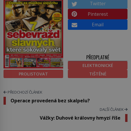
Twitter
Pinterest
Email
PŘEDPLATNÉ
ELEKTRONICKÉ
PROLISTOVAT
TIŠTĚNÉ
PŘEDCHOZÍ ČLÁNEK
Operace provedená bez skalpelu?
DALŠÍ ČLÁNEK
Vážky: Duhové královny hmyzí říše