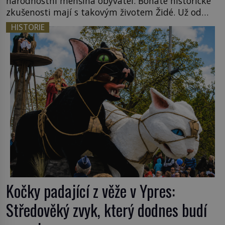
národnostní menšina obyvatel. Bohaté historické
zkušenosti mají s takovým životem Židé. Už od
středověku jsou totiž v každou chvíli nuceni v
HISTORIE
nějakém žít. Mezi ty nejslavnější patří i římské
ghetto založené v roce 1555. Pokud jde o vztah
k Židům, nemá se Řím čím chlubit. […]
Kočky padající z věže v Ypres:
Středověký zvyk, který dodnes budí