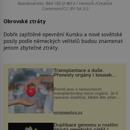
Bundesarchiv, Bild 183-J14813 / Henisch /Creative
Commons/CC-BY-SA 3.0
Obrovské ztráty
Dobře zajištěné opevnění Kursku a nové sovětské
posily podle německých velitelů budou znamenat
jenom zbytečné ztráty.
Transplantace a duše.
Přenesly orgány i kousek
osobnosti dárce?
Ročně jsou v nemocnicích
transplantovány tisíce orgánů. Je-li
operace úspěšná, lidské tělo přijme
darovaný orgán za své a pacient
může vést plnohodnotný život. Ale co
když při transplantaci nepřijímám...
enigmaplus.cz
Duplikace genomu u rostlin:
Skrytá genetická zátěž i