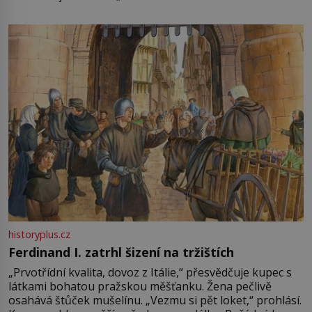
není úplně jednoznačný, o autorství této receptury se
pře hned několik latinskoamerických zemí a k tomu
Francie, kde se traduje,
historyplus.cz
Ferdinand I. zatrhl šizení na tržištích
„Prvotřídní kvalita, dovoz z Itálie,“ přesvědčuje kupec s
látkami bohatou pražskou měšťanku. Žena pečlivě
osahává štůček mušelínu. „Vezmu si pět loket,“ prohlásí.