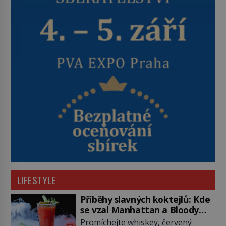
LIFESTYLE
Příběhy slavných koktejlů: Kde
se vzal Manhattan a Bloody
Mary?
Promíchejte whiskey, červený