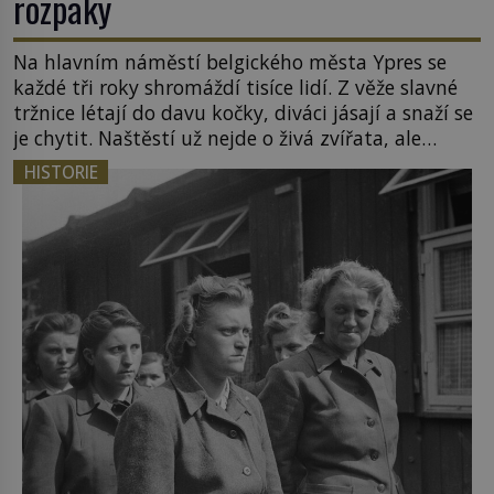
rozpaky
Na hlavním náměstí belgického města Ypres se
každé tři roky shromáždí tisíce lidí. Z věže slavné
tržnice létají do davu kočky, diváci jásají a snaží se
je chytit. Naštěstí už nejde o živá zvířata, ale
jenom o plyšové suvenýry. Kdysi to ale bylo jinak.
HISTORIE
Tato veselá podívaná připomíná jeden z
nejpodivnějších a zároveň nejkrutějších zvyků […]