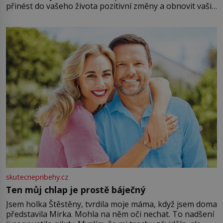
přinést do vašeho života pozitivní změny a obnovit vaši
energii. Využitím těchto přírodních zdrojů v magii
můžete obohatit své rituály a přinést do svého života
větší harmonii a klid. Je důležité
skutecnepribehy.cz
Ten můj chlap je prostě báječný
Jsem holka Štěstěny, tvrdila moje máma, když jsem doma
představila Mirka. Mohla na něm oči nechat. To nadšení