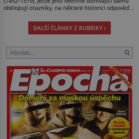
(1452–1519). Jenže jeho nevinně usmívající dámu
obklopují otazníky, na některé historici odpověď
objeví, jiné zůstanou nezodpovězené. Kam si ji
pověsil Napoleon? Samotný císař Napoleon
DALŠÍ ČLÁNKY Z RUBRIKY ›
Bonaparte (1769–1821) má pro malbu slabost, a
tak si ji ještě jako první konzul přemístí do své
ložnice v Tuilerisjkém […]