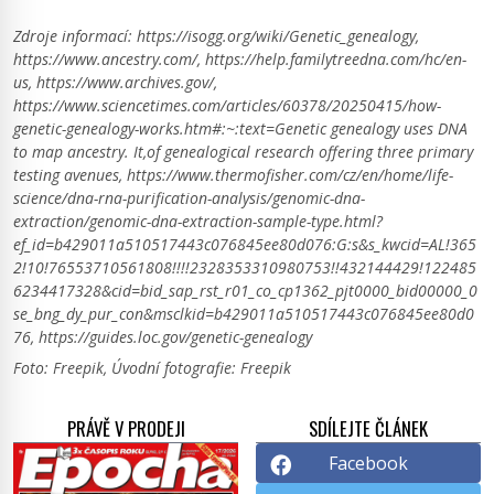
Zdroje informací:
https://isogg.org/wiki/Genetic_genealogy,
https://www.ancestry.com/, https://help.familytreedna.com/hc/en-
us, https://www.archives.gov/,
https://www.sciencetimes.com/articles/60378/20250415/how-
genetic-genealogy-works.htm#:~:text=Genetic genealogy uses DNA
to map ancestry. It,of genealogical research offering three primary
testing avenues, https://www.thermofisher.com/cz/en/home/life-
science/dna-rna-purification-analysis/genomic-dna-
extraction/genomic-dna-extraction-sample-type.html?
ef_id=b429011a510517443c076845ee80d076:G:s&s_kwcid=AL!365
2!10!76553710561808!!!!2328353310980753!!432144429!122485
6234417328&cid=bid_sap_rst_r01_co_cp1362_pjt0000_bid00000_0
se_bng_dy_pur_con&msclkid=b429011a510517443c076845ee80d0
76, https://guides.loc.gov/genetic-genealogy
Foto: Freepik, Úvodní fotografie: Freepik
PRÁVĚ V PRODEJI
SDÍLEJTE ČLÁNEK
Facebook