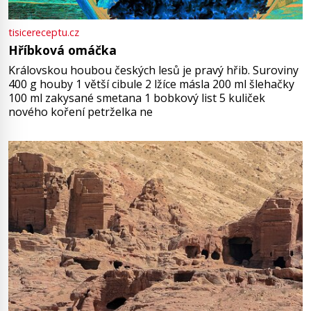
tisicereceptu.cz
Hříbková omáčka
Královskou houbou českých lesů je pravý hřib. Suroviny
400 g houby 1 větší cibule 2 lžíce másla 200 ml šlehačky
100 ml zakysané smetana 1 bobkový list 5 kuliček
nového koření petrželka ne