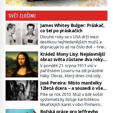
SVĚT ZLOČINU
James Whitey Bulger: Práskač,
co šel po práskačích
Dlouhé roky se v USA drží mezi
desítkou nejhledanějších mužů a
dopracuje to až na číslo dvě – hned
po Usámovi bin Ládinovi (1957–
Krádež Mony Lisy: Nejslavnější
2011). To je James „Whitey“ Bulger
obraz světa zůstane dva roky
(1929–2018) viněný ze spoluúčasti
nezvěstný
V pondělí 21. srpna 1911 visí v
na 19 vraždách, vydírání a lichvy. A
pařížském Louvru na zdi prázdné
samozřejmě, krom toho je ještě
háky. Obraz, který dnes zná celý
drogový dealer, který neváhá
svět, je pryč. Zpočátku si nikdo
odstranit z cesty všechny práskače,
José Pereira: Místo manželky
nemyslí, že jde o krádež.
zatímco […]
12letá dcera – a sousedi o všem
Zaměstnanci jsou přesvědčeni, že
vědí!
Píše se rok 2010. Muž v bílé košili
Mona Lisa je jen v restaurátorské
systematicky listuje kartotékou
dílně nebo u fotografa. Když se
lékařských karet v obci Pinheiro
ukáže pravda, propukne jeden z
ležící asi 20 kilometrů od farmy s
největších honů na zloděje v […]
Božská práce pro Jeffreyho