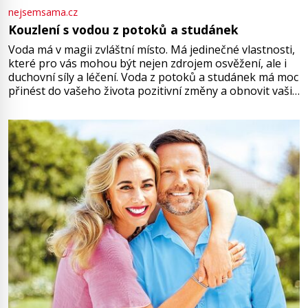
nejsemsama.cz
Kouzlení s vodou z potoků a studánek
Voda má v magii zvláštní místo. Má jedinečné vlastnosti,
které pro vás mohou být nejen zdrojem osvěžení, ale i
duchovní síly a léčení. Voda z potoků a studánek má moc
přinést do vašeho života pozitivní změny a obnovit vaši
energii. Využitím těchto přírodních zdrojů v magii
můžete obohatit své rituály a přinést do svého života
větší harmonii a klid. Je důležité