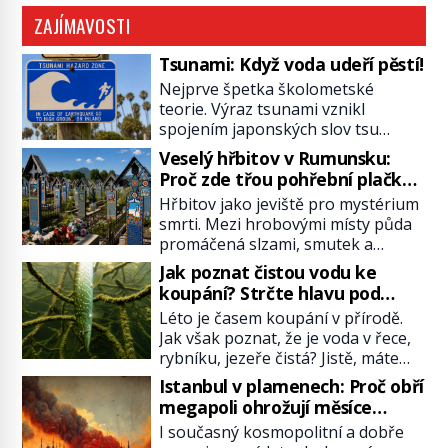
ZAJÍMAVOSTI
Tsunami: Když voda udeří pěstí!
Nejprve špetka školometské
teorie. Výraz tsunami vznikl
spojením japonských slov tsu
(přístav) a nami (vlna). Jedná se o
Veselý hřbitov v Rumunsku:
dlouhou vlnu, která je na volném
Proč zde třou pohřební plačky
moři takřka nepostřehnutelná.
bídu s nouzí?
Hřbitov jako jeviště pro mystérium
Ačkoli je vlnová délka tsunami i 300
smrti. Mezi hrobovými místy půda
kilometrů, výška vlny na volném
promáčená slzami, smutek a
moři je maximálně 1,5 metru.
vědomí konečnosti lidské existence.
Máme se podobné obří vlny obávat
Jak poznat čistou vodu ke
Jsou ale výjimky, kde pohřební
i v Evropě? Vznik tsunami si […]
koupání? Strčte hlavu pod
plačky smutně žmoulají kapesníky
hladinu!
Léto je časem koupání v přírodě.
nikoli při smutečním obřadu, ale
Jak však poznat, že je voda v řece,
při pohledu na výši vyměřené
rybníku, jezeře čistá? Jistě, máte
podpory v nezaměstnanosti. Kam
možnost využít informace
vás pozveme? Unikátní hřbitov,
Istanbul v plamenech: Proč obří
hygieniků či podrobit křížovému
který si vysloužil název „Veselý“,
megapoli ohrožují měsíce
výslechu provozovatele přírodního
najdeme v rumunské vesnici
smaženého lilku?
I současný kosmopolitní a dobře
koupaliště. Existuje ale ještě jiná
Sapanta, nedaleko hranic […]