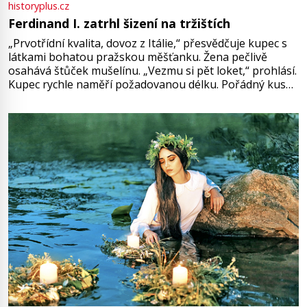
historyplus.cz
Ferdinand I. zatrhl šizení na tržištích
„Prvotřídní kvalita, dovoz z Itálie,“ přesvědčuje kupec s
látkami bohatou pražskou měšťanku. Žena pečlivě
osahává štůček mušelínu. „Vezmu si pět loket,“ prohlásí.
Kupec rychle naměří požadovanou délku. Pořádný kus
mu přitom zůstane za prsty… „Na šaty ho bude málo,
milostpaní. Stačí jenom na sukni,“ zhodnotí švadlena
množství růžového mušelínu. „Ošidili vás, podívejte.“
Vezme do ruky dřevěnou