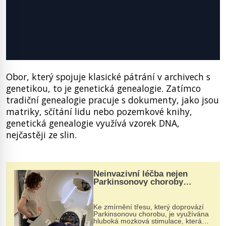
Obor, který spojuje klasické pátrání v archivech s
genetikou, to je genetická genealogie. Zatímco
tradiční genealogie pracuje s dokumenty, jako jsou
matriky, sčítání lidu nebo pozemkové knihy,
genetická genealogie využívá vzorek DNA,
nejčastěji ze slin.
Neinvazivní léčba nejen
Parkinsonovy choroby
pomocí ultrazvukové
„helmy“
Ke zmírnění třesu, který doprovází
Parkinsonovu chorobu, je využívána
hluboká mozková stimulace, která