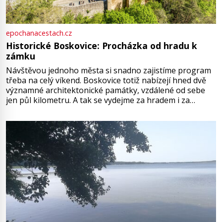
epochanacestach.cz
Historické Boskovice: Procházka od hradu k
zámku
Návštěvou jednoho města si snadno zajistíme program
třeba na celý víkend. Boskovice totiž nabízejí hned dvě
významné architektonické památky, vzdálené od sebe
jen půl kilometru. A tak se vydejme za hradem i za
zámkem do krásné jihomoravské krajiny. Trhová osada
Boskovice na okraji Drahanské vrchoviny vznikla někdy
ve13. století, a už v roce 1313 kronikáři zaznamenali