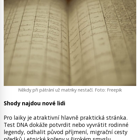
Někdy při pátrání už matriky nestačí. Foto: Freepik
Shody najdou nové lidi
Pro laiky je atraktivní hlavně praktická stránka.
Test DNA dokáže potvrdit nebo vyvrátit rodinné
legendy, odhalit původ příjmení, migrační cesty
předků i etnické kořeny v širokém smyslu.