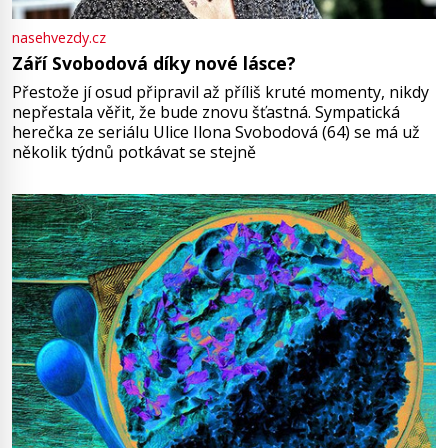
nasehvezdy.cz
Září Svobodová díky nové lásce?
Přestože jí osud připravil až příliš kruté momenty, nikdy
nepřestala věřit, že bude znovu šťastná. Sympatická
herečka ze seriálu Ulice Ilona Svobodová (64) se má už
několik týdnů potkávat se stejně