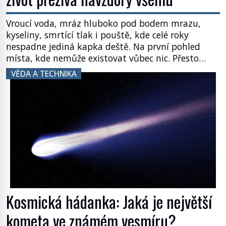
Vroucí voda, mráz hluboko pod bodem mrazu,
kyseliny, smrtící tlak i pouště, kde celé roky
nespadne jediná kapka deště. Na první pohled
místa, kde nemůže existovat vůbec nic. Přesto
právě tady vědci objevují organismy, které
VĚDA A TECHNIKA
posouvají hranice života. Každý nový nález mění
naše představy o tom, co všechno dokáže příroda a
napovídá, kde bychom jednou […]
Kosmická hádanka: Jaká je největší
kometa ve známém vesmíru?