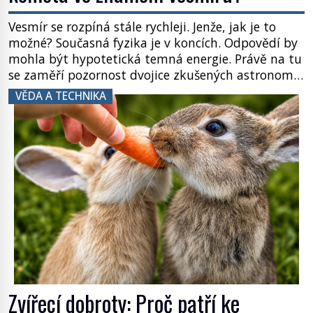
Vesmír se rozpíná stále rychleji. Jenže, jak je to
možné? Současná fyzika je v koncích. Odpovědí by
mohla být hypotetická temná energie. Právě na tu
se zaměří pozornost dvojice zkušených astronomů.
Namísto ní ale objeví něco mnohem
VĚDA A TECHNIKA
hmatatelnějšího. Naprosto rekordní kometu!
Astronomové Pedro Bernardinelli a Gary Bernstein
mravenčí prací zkoumají archivní snímky v rámci
Průzkumu temné energie […]
Zvířecí dobroty: Proč patří ke