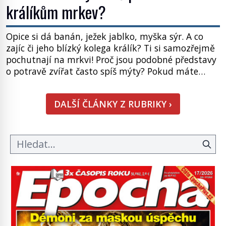
králíkům mrkev?
Opice si dá banán, ježek jablko, myška sýr. A co
zajíc či jeho blízký kolega králík? Ti si samozřejmě
pochutnají na mrkvi! Proč jsou podobné představy
o potravě zvířat často spíš mýty? Pokud máte
doma králíka, mrkev mu dát můžete. A nejspíš mu
i bude chutnat, ovšem měl by ji mít jen jako
DALŠÍ ČLÁNKY Z RUBRIKY ›
občasný pamlsek. […]