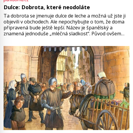
Dulce: Dobrota, které neodoláte
Ta dobrota se jmenuje dulce de leche a možná už jste ji
objevili v obchodech. Ale nepochybujte o tom, že doma
připravená bude ještě lepší. Název je španělský a
znamená jednoduše „mléčná sladkost“. Původ ovšem
není úplně jednoznačný, o autorství této receptury se
pře hned několik latinskoamerických zemí a k tomu
Francie, kde se traduje,