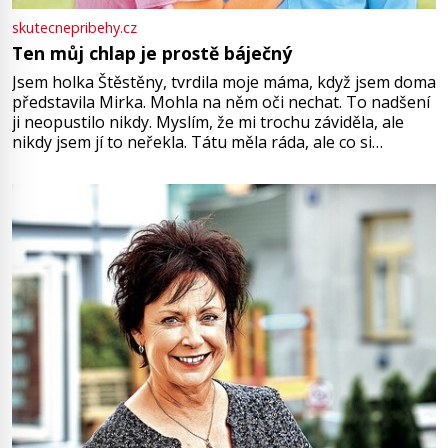
skutecnepribehy.cz
Ten můj chlap je prostě báječný
Jsem holka Štěstěny, tvrdila moje máma, když jsem doma
představila Mirka. Mohla na něm oči nechat. To nadšení
ji neopustilo nikdy. Myslím, že mi trochu záviděla, ale
nikdy jsem jí to neřekla. Tátu měla ráda, ale co si
pamatuji, tak jsme s Mirkem byli zamilovaní mnohem víc.
Jsme spolu moc rádi Tehdy byla jiná doba, když