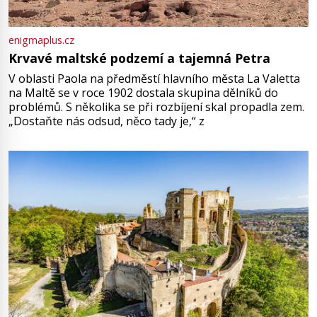
enigmaplus.cz
Krvavé maltské podzemí a tajemná Petra
V oblasti Paola na předměstí hlavního města La Valetta
na Maltě se v roce 1902 dostala skupina dělníků do
problémů. S několika se při rozbíjení skal propadla zem.
„Dostaňte nás odsud, něco tady je,“ z