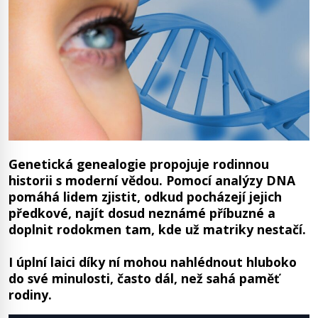
Genetická genealogie propojuje rodinnou
historii s moderní vědou. Pomocí analýzy DNA
pomáhá lidem zjistit, odkud pocházejí jejich
předkové, najít dosud neznámé příbuzné a
doplnit rodokmen tam, kde už matriky nestačí.
I úplní laici díky ní mohou nahlédnout hluboko
do své minulosti, často dál, než sahá paměť
rodiny.