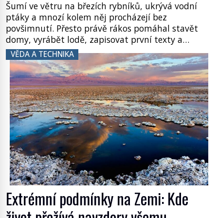
Šumí ve větru na březích rybníků, ukrývá vodní
ptáky a mnozí kolem něj procházejí bez
povšimnutí. Přesto právě rákos pomáhal stavět
domy, vyrábět lodě, zapisovat první texty a
inspiroval řadu pověstí. Tato skromná, ale
VĚDA A TECHNIKA
užitečná rostlina provází člověka už tisíce let.
Většina lidí vnímá rákos jen jako obyčejnou kulisu
letního koupání. Stačí se však podívat […]
Extrémní podmínky na Zemi: Kde
život přežívá navzdory všemu