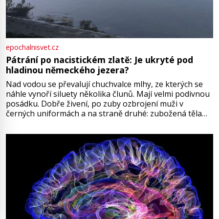
epochalnisvet.cz
Pátrání po nacistickém zlatě: Je ukryté pod
hladinou německého jezera?
Nad vodou se převalují chuchvalce mlhy, ze kterých se
náhle vynoří siluety několika člunů. Mají velmi podivnou
posádku. Dobře živení, po zuby ozbrojení muži v
černých uniformách a na straně druhé: zubožená těla
oblečená v chatrných vězeňských hadrech. Co tato
přízračná scéna znamená? Je jaro roku 1945, druhá
světová válka se chýlí ke konci. Jezero Stolpsee