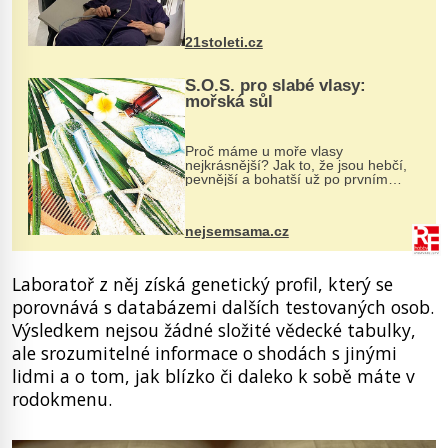
však vyžaduje vysoce invazivní
zákrok. Ultrazvuk zase není vhodný
k dostatečně přesnému zacílení ...
21stoleti.cz
S.O.S. pro slabé vlasy:
mořská sůl
Proč máme u moře vlasy
nejkrásnější? Jak to, že jsou hebčí,
pevnější a bohatší už po prvním
vykoupání? Protože sůl obsažená v
mořské vodě má blahodárný vliv.
Nejen na tělo a pokožku, ale i na
nejsemsama.cz
vlasy. ...
Laboratoř z něj získá genetický profil, který se
porovnává s databázemi dalších testovaných osob.
Výsledkem nejsou žádné složité vědecké tabulky,
ale srozumitelné informace o shodách s jinými
lidmi a o tom, jak blízko či daleko k sobě máte v
rodokmenu.