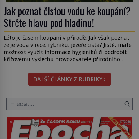
Jak poznat čistou vodu ke koupání?
Strčte hlavu pod hladinu!
Léto je časem koupání v přírodě. Jak však poznat,
že je voda v řece, rybníku, jezeře čistá? Jistě, máte
možnost využít informace hygieniků či podrobit
křížovému výslechu provozovatele přírodního
koupaliště. Existuje ale ještě jiná alternativa. Jaká?
Podívat se pod hladinu a zjistit, kdo si onu
DALŠÍ ČLÁNKY Z RUBRIKY ›
konkrétní vodní lokalitu oblíbil už dávno před
vámi. Říká se jim bioindikátory […]