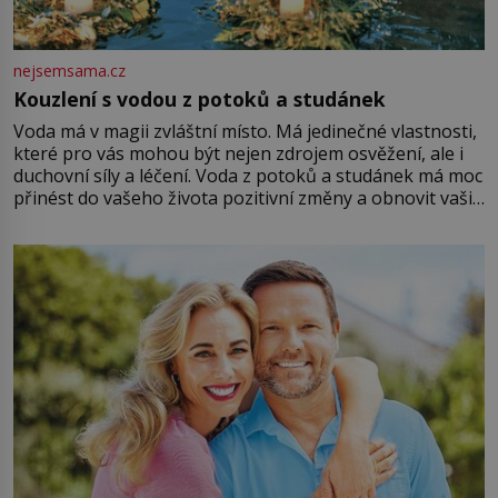
nejsemsama.cz
Kouzlení s vodou z potoků a studánek
Voda má v magii zvláštní místo. Má jedinečné vlastnosti,
které pro vás mohou být nejen zdrojem osvěžení, ale i
duchovní síly a léčení. Voda z potoků a studánek má moc
přinést do vašeho života pozitivní změny a obnovit vaši
energii. Využitím těchto přírodních zdrojů v magii
můžete obohatit své rituály a přinést do svého života
větší harmonii a klid. Je důležité