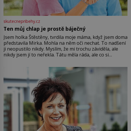
skutecnepribehy.cz
Ten můj chlap je prostě báječný
Jsem holka Štěstěny, tvrdila moje máma, když jsem doma
představila Mirka. Mohla na něm oči nechat. To nadšení
ji neopustilo nikdy. Myslím, že mi trochu záviděla, ale
nikdy jsem jí to neřekla. Tátu měla ráda, ale co si
pamatuji, tak jsme s Mirkem byli zamilovaní mnohem víc.
Jsme spolu moc rádi Tehdy byla jiná doba, když