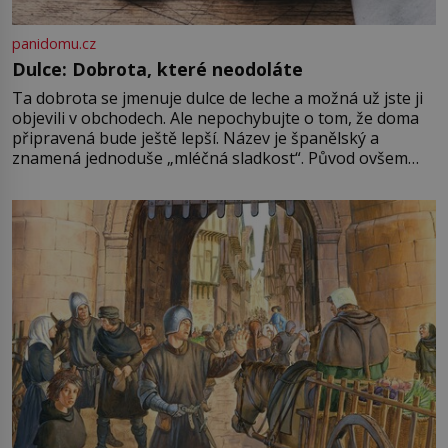
panidomu.cz
Dulce: Dobrota, které neodoláte
Ta dobrota se jmenuje dulce de leche a možná už jste ji
objevili v obchodech. Ale nepochybujte o tom, že doma
připravená bude ještě lepší. Název je španělský a
znamená jednoduše „mléčná sladkost“. Původ ovšem
není úplně jednoznačný, o autorství této receptury se
pře hned několik latinskoamerických zemí a k tomu
Francie, kde se traduje,