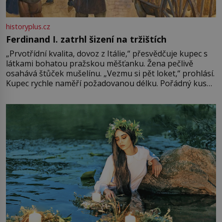
historyplus.cz
Ferdinand I. zatrhl šizení na tržištích
„Prvotřídní kvalita, dovoz z Itálie,“ přesvědčuje kupec s
látkami bohatou pražskou měšťanku. Žena pečlivě
osahává štůček mušelínu. „Vezmu si pět loket,“ prohlásí.
Kupec rychle naměří požadovanou délku. Pořádný kus
mu přitom zůstane za prsty… „Na šaty ho bude málo,
milostpaní. Stačí jenom na sukni,“ zhodnotí švadlena
množství růžového mušelínu. „Ošidili vás, podívejte.“
Vezme do ruky dřevěnou