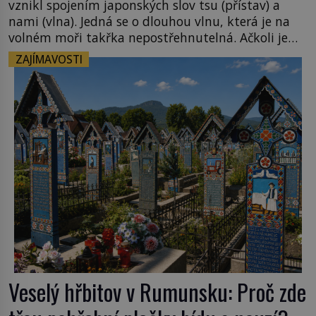
vznikl spojením japonských slov tsu (přístav) a
nami (vlna). Jedná se o dlouhou vlnu, která je na
volném moři takřka nepostřehnutelná. Ačkoli je
vlnová délka tsunami i 300 kilometrů, výška vlny
ZAJÍMAVOSTI
na volném moři je maximálně 1,5 metru. Máme se
podobné obří vlny obávat i v Evropě? Vznik
tsunami si […]
Veselý hřbitov v Rumunsku: Proč zde