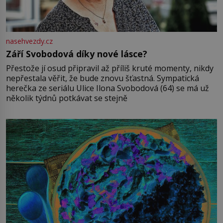
nasehvezdy.cz
Září Svobodová díky nové lásce?
Přestože jí osud připravil až příliš kruté momenty, nikdy
nepřestala věřit, že bude znovu šťastná. Sympatická
herečka ze seriálu Ulice Ilona Svobodová (64) se má už
několik týdnů potkávat se stejně