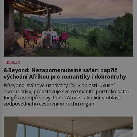
iluxus.cz
&Beyond: Nezapomenutelné safari napříč
východní Afrikou pro romantiky i dobrodruhy
&Beyond, světově uznávaný lídr v oblasti luxusní
ekoturistiky, představuje své rozmanité portfolio safari
lodgů a kempů ve východní Africe. Jako lídr v oblasti
zodpovědného cestovního ruchu organi