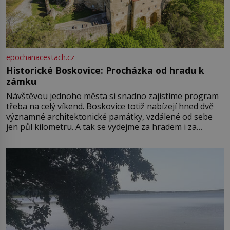
epochanacestach.cz
Historické Boskovice: Procházka od hradu k
zámku
Návštěvou jednoho města si snadno zajistíme program
třeba na celý víkend. Boskovice totiž nabízejí hned dvě
významné architektonické památky, vzdálené od sebe
jen půl kilometru. A tak se vydejme za hradem i za
zámkem do krásné jihomoravské krajiny. Trhová osada
Boskovice na okraji Drahanské vrchoviny vznikla někdy
ve13. století, a už v roce 1313 kronikáři zaznamenali