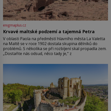
enigmaplus.cz
Krvavé maltské podzemí a tajemná Petra
V oblasti Paola na předměstí hlavního města La Valetta
na Maltě se v roce 1902 dostala skupina dělníků do
problémů. S několika se při rozbíjení skal propadla zem.
„Dostaňte nás odsud, něco tady je,“ z