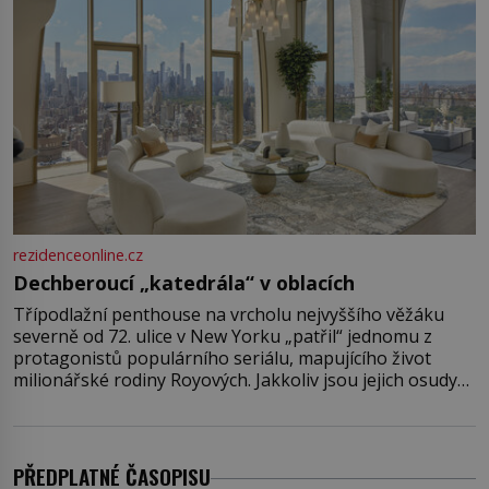
rezidenceonline.cz
Dechberoucí „katedrála“ v oblacích
Třípodlažní penthouse na vrcholu nejvyššího věžáku
severně od 72. ulice v New Yorku „patřil“ jednomu z
protagonistů populárního seriálu, mapujícího život
milionářské rodiny Royových. Jakkoliv jsou jejich osudy
fiktivní, nemovitosti, v nichž „žijí“, jsou velmi reálné.
Ohromující luxusní byt s pěti ložnicemi, čtyřmi
koupelnami a výhledem na Husdon Yards je přitom
jenom jednou z nemovitostí
PŘEDPLATNÉ ČASOPISU