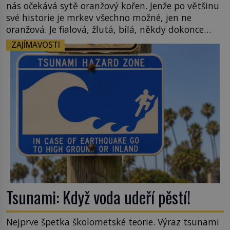
nás očekává sytě oranžový kořen. Jenže po většinu
své historie je mrkev všechno možné, jen ne
oranžová. Je fialová, žlutá, bílá, někdy dokonce
téměř černá. Až díky stovkám let pečlivého
ZAJÍMAVOSTI
šlechtění se z ní stává zelenina, bez které si českou
zahradu ani nedokážeme představit. Její příběh je
[…]
Tsunami: Když voda udeří pěstí!
Nejprve špetka školometské teorie. Výraz tsunami