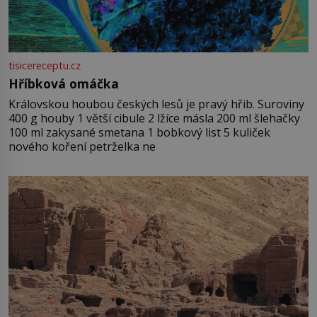
tisicereceptu.cz
Hříbková omáčka
Královskou houbou českých lesů je pravý hřib. Suroviny
400 g houby 1 větší cibule 2 lžíce másla 200 ml šlehačky
100 ml zakysané smetana 1 bobkový list 5 kuliček
nového koření petrželka ne