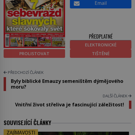
Email
PŘEDPLATNÉ
ELEKTRONICKÉ
PROLISTOVAT
TIŠTĚNÉ
PŘEDCHOZÍ ČLÁNEK
Byly biblické Emauzy semeništěm dýmějového
moru?
DALŠÍ ČLÁNEK
Vnitřní život střeliva je fascinující záležitost!
SOUVISEJÍCÍ ČLÁNKY
ZAJÍMAVOSTI