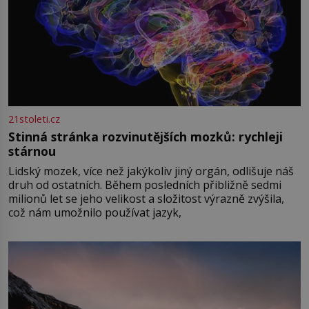
21stoleti.cz
Stinná stránka rozvinutějších mozků: rychleji
stárnou
Lidský mozek, více než jakýkoliv jiný orgán, odlišuje náš
druh od ostatních. Během posledních přibližně sedmi
milionů let se jeho velikost a složitost výrazně zvýšila,
což nám umožnilo používat jazyk,