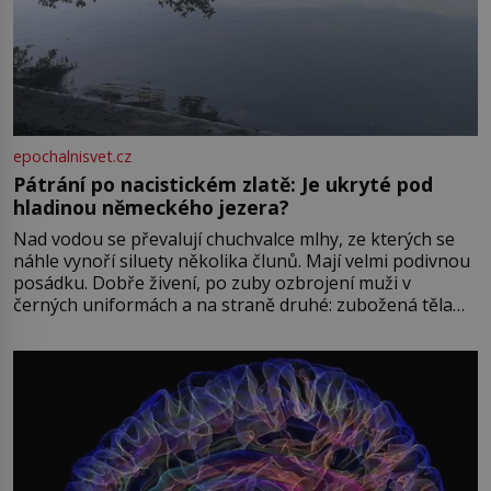
epochalnisvet.cz
Pátrání po nacistickém zlatě: Je ukryté pod
hladinou německého jezera?
Nad vodou se převalují chuchvalce mlhy, ze kterých se
náhle vynoří siluety několika člunů. Mají velmi podivnou
posádku. Dobře živení, po zuby ozbrojení muži v
černých uniformách a na straně druhé: zubožená těla
oblečená v chatrných vězeňských hadrech. Co tato
přízračná scéna znamená? Je jaro roku 1945, druhá
světová válka se chýlí ke konci. Jezero Stolpsee