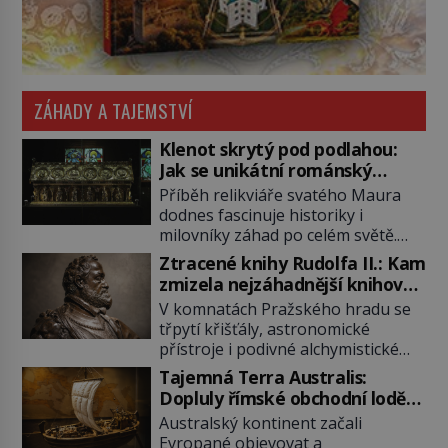
ZÁHADY A TAJEMSTVÍ
Klenot skrytý pod podlahou:
Jak se unikátní románský
poklad dostal do zapadlého
Příběh relikviáře svatého Maura
Bečova?
dodnes fascinuje historiky i
milovníky záhad po celém světě.
Tato románská zlatnická památka
Ztracené knihy Rudolfa II.: Kam
ze 13. století je po českých
zmizela nejzáhadnější knihovna
korunovačních klenotech druhým
Evropy?
V komnatách Pražského hradu se
nejcennějším movitým majetkem v
třpytí křišťály, astronomické
České republice. Přestože byl
přístroje i podivné alchymistické
klenot v roce 1985 po dramatickém
rukopisy. Císař Rudolf II.
pátrání kriminalistů úspěšně
Tajemná Terra Australis:
shromažďuje vše, co souvisí s
nalezen, jeho minulost stále
Dopluly římské obchodní lodě
tajemstvím přírody, hvězd i
obestírá hustá mlha. Otázky, jak
až do Austrálie?
Australský kontinent začali
lidského poznání. Jenže po jeho
přesně se tato […]
Evropané objevovat a