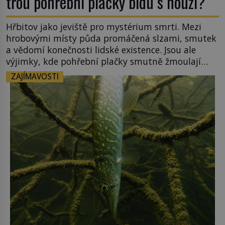
třou pohřební plačky bídu s nouzí?
Hřbitov jako jeviště pro mystérium smrti. Mezi
hrobovými místy půda promáčená slzami, smutek
a vědomí konečnosti lidské existence. Jsou ale
výjimky, kde pohřební plačky smutně žmoulají
kapesníky nikoli při smutečním obřadu, ale při
ZAJÍMAVOSTI
pohledu na výši vyměřené podpory
v nezaměstnanosti. Kam vás pozveme? Unikátní
hřbitov, který si vysloužil název „Veselý“, najdeme
v rumunské vesnici Sapanta, nedaleko hranic […]