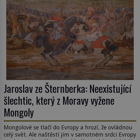
ani po více než sto letech výzkumu […]
Jaroslav ze Šternberka: Neexistující
šlechtic, který z Moravy vyžene
Mongoly
Mongolové se tlačí do Evropy a hrozí, že ovládnou
celý svět. Ale naštěstí jim v samotném srdci Evropy