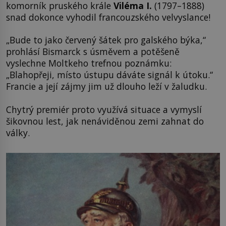
komorník pruského krále
Viléma I.
(1797–1888)
snad dokonce vyhodil francouzského velvyslance!
„Bude to jako červený šátek pro galského býka,“
prohlásí Bismarck s úsměvem a potěšeně
vyslechne Moltkeho trefnou poznámku:
„Blahopřeji, místo ústupu dáváte signál k útoku.“
Francie a její zájmy jim už dlouho leží v žaludku.
Chytrý premiér proto využívá situace a vymyslí
šikovnou lest, jak nenáviděnou zemi zahnat do
války.