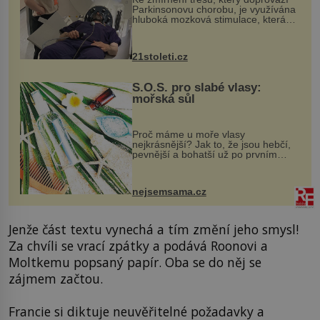
Parkinsonovu chorobu, je využívána
hluboká mozková stimulace, která
však vyžaduje vysoce invazivní
zákrok. Ultrazvuk zase není vhodný
k dostatečně přesnému zacílení ...
21stoleti.cz
S.O.S. pro slabé vlasy:
mořská sůl
Proč máme u moře vlasy
nejkrásnější? Jak to, že jsou hebčí,
pevnější a bohatší už po prvním
vykoupání? Protože sůl obsažená v
mořské vodě má blahodárný vliv.
Nejen na tělo a pokožku, ale i na
nejsemsama.cz
vlasy. ...
Jenže část textu vynechá a tím změní jeho smysl!
Za chvíli se vrací zpátky a podává Roonovi a
Moltkemu popsaný papír. Oba se do něj se
zájmem začtou.
Francie si diktuje neuvěřitelné požadavky a