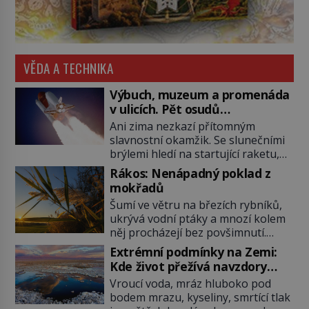
VĚDA A TECHNIKA
Výbuch, muzeum a promenáda
v ulicích. Pět osudů
nejslavnějších raketoplánů
Ani zima nezkazí přítomným
slavnostní okamžik. Se slunečními
brýlemi hledí na startující raketu,
která má do vesmíru vynést kromě
Rákos: Nenápadný poklad z
posádky také obyčejnou učitelku.
mokřadů
Po několika sekundách všem
Šumí ve větru na březích rybníků,
ztuhnou úsměvy, stroj totiž
ukrývá vodní ptáky a mnozí kolem
exploduje. Jejich konstrukce není
něj procházejí bez povšimnutí.
z levného kraje, daňové poplatníky
Přesto právě rákos pomáhal stavět
stojí miliardy dolarů. Na druhou
Extrémní podmínky na Zemi:
domy, vyrábět lodě, zapisovat první
stranu zvládnou jen představitelné
Kde život přežívá navzdory
texty a inspiroval řadu pověstí.
věci. Na malé kousky Název:
všemu
Vroucí voda, mráz hluboko pod
Tato skromná, ale užitečná
Columbia První […]
bodem mrazu, kyseliny, smrtící tlak
rostlina provází člověka už tisíce