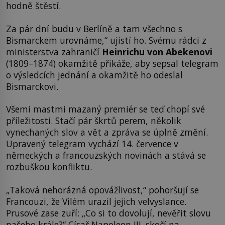
hodně štěstí.
Za pár dní budu v Berlíně a tam všechno s
Bismarckem urovnáme,“ ujistí ho. Svému rádci z
ministerstva zahraničí
Heinrichu von Abekenovi
(1809–1874) okamžitě přikáže, aby sepsal telegram
o výsledcích jednání a okamžitě ho odeslal
Bismarckovi.
Všemi mastmi mazaný premiér se teď chopí své
příležitosti. Stačí pár škrtů perem, několik
vynechaných slov a vět a zpráva se úplně změní.
Upravený telegram vychází 14. července v
německých a francouzských novinách a stává se
rozbuškou konfliktu.
„Taková nehorázná opovážlivost,“ pohoršují se
Francouzi, že Vilém urazil jejich velvyslance.
Prusové zase zuří: „Co si to dovolují, nevěřit slovu
našeho krále?“ Císař Napoleon III. skočí na