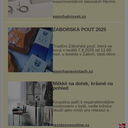
experimentálním laboratoří Hermès
Ateliers Horizons. Elegantní gadget
si vyžádal dva roky vývoje a chlubí
se ručně šitou hovězí kůží a
epochalnisvet.cz
kovový...
ZÁBOŘSKÁ POUŤ 2025
Tradiční Zábořská pouť, která se
koná v neděli 7.9.2025 od 11:00
hod. u kostela v Záboří, části obce
Kly u Mělníka. V programu naleznete
komentovanou prohlídku kostela,
dobovou hudbu, řemesla, atrakce...
epochanacestach.cz
Měkké na dotek, krásné na
pohled
Koupelna patří k nejatraktivnějším
místnostem v bytě, vedle ložnice
slouží jako místo pro relaxaci a
odpočinek. Koupelnový textil –
ručníky, osušky a koberečky –
mohou jako mávnutím kouzelného
rezidenceonline.cz
proutku...