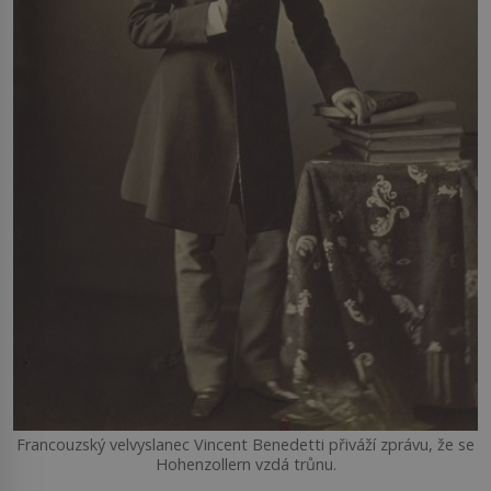
Francouzský velvyslanec Vincent Benedetti přiváží zprávu, že se
Hohenzollern vzdá trůnu.