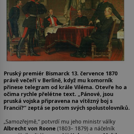
Pruský premiér Bismarck 13. července 1870
právě večeří v Berlíně, když mu komorník
přinese telegram od krále Viléma. Otevře ho a
očima rychle přelétne text. „Pánové, jsou
pruská vojska připravena na vítězný boj s
Francií?“ zeptá se potom svých spolustolovníků.
„Samozřejmě,“ potvrdí mu jeho ministr války
Albrecht von Roone
(1803– 1879) a náčelník