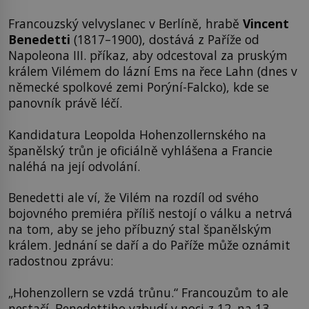
Francouzský velvyslanec v Berlíně, hrabě
Vincent
Benedetti
(1817–1900), dostává z Paříže od
Napoleona III. příkaz, aby odcestoval za pruským
králem Vilémem do lázní Ems na řece Lahn (dnes v
německé spolkové zemi Porýní-Falcko), kde se
panovník právě léčí.
Kandidatura Leopolda Hohenzollernského na
španělský trůn je oficiálně vyhlášena a Francie
naléhá na její odvolání.
Benedetti ale ví, že Vilém na rozdíl od svého
bojovného premiéra příliš nestojí o válku a netrvá
na tom, aby se jeho příbuzný stal španělským
králem. Jednání se daří a do Paříže může oznámit
radostnou zprávu:
„Hohenzollern se vzdá trůnu.“ Francouzům to ale
nestačí. Benedettiho vzbudí v noci z 12. na 13.