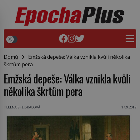
Domů
Emžská depeše: Válka vznikla kvůli několika
škrtům pera
Emžská depeše: Válka vznikla kvůli
několika škrtům pera
HELENA STEJSKALOVÁ
17.9.2019