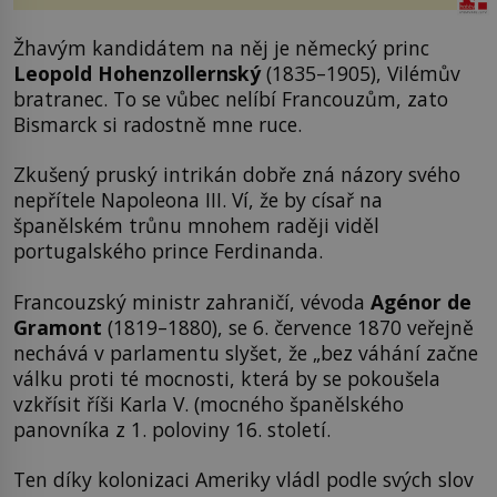
Žhavým kandidátem na něj je německý princ
Leopold Hohenzollernský
(1835–1905), Vilémův
bratranec. To se vůbec nelíbí Francouzům, zato
Bismarck si radostně mne ruce.
Zkušený pruský intrikán dobře zná názory svého
nepřítele Napoleona III. Ví, že by císař na
španělském trůnu mnohem raději viděl
portugalského prince Ferdinanda.
Francouzský ministr zahraničí, vévoda
Agénor de
Gramont
(1819–1880), se 6. července 1870 veřejně
nechává v parlamentu slyšet, že „bez váhání začne
válku proti té mocnosti, která by se pokoušela
vzkřísit říši Karla V. (mocného španělského
panovníka z 1. poloviny 16. století.
Ten díky kolonizaci Ameriky vládl podle svých slov