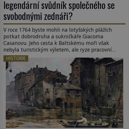
legendární svůdník společného se
svobodnými zednáři?
V roce 1764 byste mohli na lotyšských plážích
potkat dobrodruha a sukničkáře Giacoma
Casanovu. Jeho cesta k Baltskému moři však
nebyla turistickým výletem, ale ryze pracovní
cestou se zištnými úmysly. Jaký cíl Casanova
HISTORIE
sledoval, když se například procházel uličkami
lotyšské Rigy? Casanova v Pobaltí kontaktoval
tamní zednářské lóže. Nebyl v této oblasti žádným
nováčkem, protože do zednářské […]