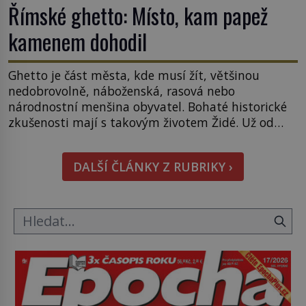
Římské ghetto: Místo, kam papež
kamenem dohodil
Ghetto je část města, kde musí žít, většinou
nedobrovolně, náboženská, rasová nebo
národnostní menšina obyvatel. Bohaté historické
zkušenosti mají s takovým životem Židé. Už od
středověku jsou totiž v každou chvíli nuceni v
nějakém žít. Mezi ty nejslavnější patří i římské
DALŠÍ ČLÁNKY Z RUBRIKY ›
ghetto založené v roce 1555. Pokud jde o vztah
k Židům, nemá se Řím čím chlubit. […]