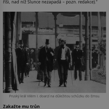
říši, nad níž Slunce nezapadá – pozn. redakce).“
Pruský král Vilém I. doarzí na důležitou schůzku do Emsu.
Zakažte mu trůn