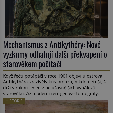
Mechanismus z Antikythéry: Nové
výzkumy odhalují další překvapení o
starověkém počítači
Když řečtí potápěči v roce 1901 objeví u ostrova
Antikythéra zrezivělý kus bronzu, nikdo netuší, že
drží v rukou jeden z nejúžasnějších vynálezů
starověku. Až moderní rentgenové tomografy
odhalí desítky ozubených kol ukrytých uvnitř.
HISTORIE
Mechanismus z Antikythéry je dnes považován za
nejstarší známý analogový počítač na světě. Přesto