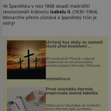
Ve Španělsku v roce 1868 sesadí madridští
revolucionáři královnu
Izabelu II.
(1830–1904).
Monarchie přesto zůstává a španělský trůn je
volný!
Utržený kus skály se zastavil
těsně před kostelem!
Ochránila ho boží síla?
30 centimetrů! Přesně v takové
vzdálenosti se od amerického
kostela zastavil obrovský 20tunový
balvan, který se v květnu 2014
nečekaně odtrhl od nedaleké skály
při její demolici. Podle místních stojí
enigmaplus.cz
...
První sluchátka Hermés
inspirovala slavná kabelka
Vůbec první sluchátka od módního
domu Hermès byla vyrobena