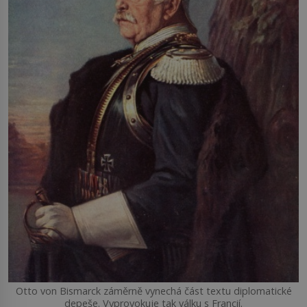
Otto von Bismarck záměrně vynechá část textu diplomatické
depeše. Vyprovokuje tak válku s Francií.