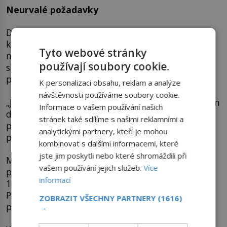
Neurvalé požadavky
Druhý den ráno se Vilém prochází po lázeňské
kolonádě. Na kolemjdoucího Benedettiho mává
Tyto webové stránky
novinami a ukazuje mu zprávu, že Hohenzollern
používají soubory cookie.
skutečně nechce španělský trůn. Velvyslanec ale
překvapenému králi naservíruje nové požadavky.
K personalizaci obsahu, reklam a analýze
návštěvnosti používáme soubory cookie.
„Jaké záruky Francie ještě potřebuje? Nemohu vám
Informace o vašem používání našich
dát takový závazek,“ říká panovník. Jeho zatím
stránek také sdílíme s našimi reklamními a
přátelské chování vůči Benedettimu ochladne,
analytickými partnery, kteří je mohou
přesto se s ním ještě zdvořile rozloučí.
kombinovat s dalšími informacemi, které
jste jim poskytli nebo které shromáždili při
Ministr zahraničí Gramont si ale v Paříži předvolá
vašem používání jejich služeb.
Více
pruského velvyslance
Karla von Werthera
(1809–
informací
1894). „Král Vilém musí dopisem potvrdit, že
Prusko ani dnes, ani v budoucnosti nebude
ZOBRAZIT VŠECHNY PARTNERY
(1616)
poškozovat zájmy a čest Francie,“ nařizuje mu.
→