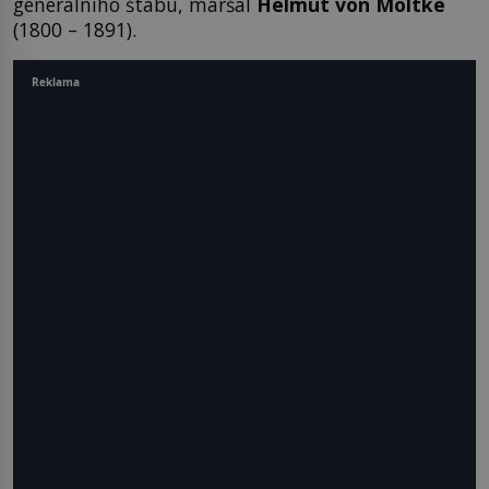
generálního štábu, maršál
Helmut von Moltke
(1800 – 1891).
Reklama