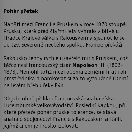
Pohár přetekl
Napětí mezi Francií a Pruskem v roce 1870 stoupá.
Prusku, které před čtyřmi lety vyhrálo v bitvě u
Hradce Králové válku s Rakouskem a sjednotilo se
do tzv. Severoněmeckého spolku, Francie překáží.
Rakousko tehdy rychle uzavřelo mír s Pruskem, což
těžce nesl francouzský císař
Napoleon III.
(1808–
1873). Nemohl totiž mezi oběma zeměmi hrát roli
prostředníka a nárokovat si za to vytoužené území
na levém břehu řeky Rýn.
Olej do ohně přilila i francouzská snaha získat
Lucemburské velkovévodství. Poslední kapkou, při
které přeteče pohár pruské tolerance, se stává
snaha o spojenectví Francie s Rakouskem a Itálií,
jejímž cílem je Prusko izolovat.