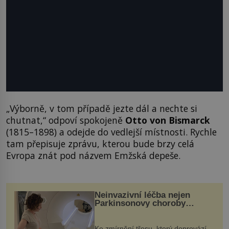
„Výborně, v tom případě jezte dál a nechte si
chutnat,“ odpoví spokojeně
Otto von Bismarck
(1815–1898) a odejde do vedlejší místnosti. Rychle
tam přepisuje zprávu, kterou bude brzy celá
Evropa znát pod názvem Emžská depeše.
Neinvazivní léčba nejen
Parkinsonovy choroby
pomocí ultrazvukové
„helmy“
Ke zmírnění třesu, který doprovází