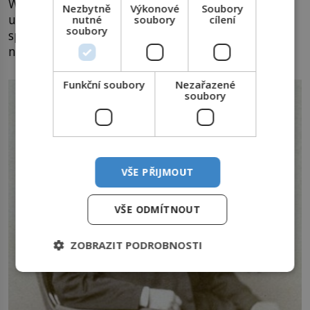
Werther okamžitě telegrafuje králi do lázní. „Jsem
Nezbytně
Výkonové
Soubory
uražen jejich způsobem jednání, které nemá nic
nutné
soubory
cílení
soubory
společného s diplomatickou důstojností,“ reaguje
na to rozčileně Vilém.
Funkční soubory
Nezařazené
soubory
VŠE PŘIJMOUT
VŠE ODMÍTNOUT
ZOBRAZIT PODROBNOSTI