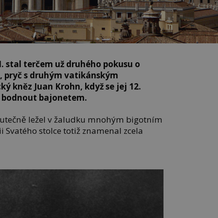
II. stal terčem už druhého pokusu o
m, pryč s druhým vatikánským
cký kněz Juan Krohn, když se jej 12.
l bodnout bajonetem.
skutečně ležel v žaludku mnohým bigotním
ii Svatého stolce totiž znamenal zcela