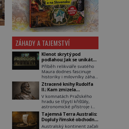
ZÁHADY A TAJEMSTVÍ
Klenot skrytý pod
podlahou: Jak se unikátní
románský poklad dostal
Příběh relikviáře svatého
do zapadlého Bečova?
Maura dodnes fascinuje
historiky i milovníky záhad
po celém světě. Tato
Ztracené knihy Rudolfa
románská zlatnická
II.: Kam zmizela
památka ze 13. století je
nejzáhadnější knihovna
V komnatách Pražského
po českých korunovačních
Evropy?
hradu se třpytí křišťály,
klenotech druhým
astronomické přístroje i
nejcennějším movitým
podivné alchymistické
majetkem v České
Tajemná Terra Australis:
rukopisy. Císař Rudolf II.
republice. Přestože byl
Dopluly římské obchodní
shromažďuje vše, co
klenot v roce 1985 po
lodě až do Austrálie?
Australský kontinent začali
souvisí s tajemstvím
dramatickém pátrání