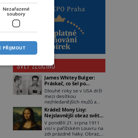
Nezařazené
soubory
E PŘIJMOUT
SVĚT ZLOČINU
James Whitey Bulger:
Práskač, co šel po
práskačích
Dlouhé roky se v USA drží
mezi desítkou
nejhledanějších mužů a
dopracuje to až na číslo
Krádež Mony Lisy:
dvě – hned po Usámovi bin
Nejslavnější obraz světa
Ládinovi (1957–2011). To je
zůstane dva roky
V pondělí 21. srpna 1911
James „Whitey“ Bulger
nezvěstný
visí v pařížském Louvru na
(1929–2018) viněný ze
zdi prázdné háky. Obraz,
spoluúčasti na 19