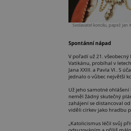
Svolavatel koncilu, papež Jan
Spontánní nápad
V pořadí už 21. všeobecný 
Vatikánu, probíhal v letec
Jana XXIII. a Pavla VI.. S ú
jednalo o vůbec největší ko
Už jeho samotné ohlášení b
neměl žádný skutečný plán,
zahájení se distancoval od
viděli církev jako hradbu
„Katolicismus léčil svůj p
odsuzováním a příliš málo