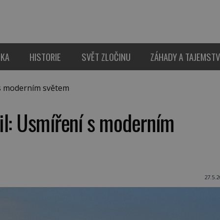
IKA
HISTORIE
SVĚT ZLOČINU
ZÁHADY A TAJEMSTV
 s moderním světem
il: Usmíření s moderním
27.5.2