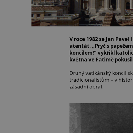
V roce 1982 se Jan Pavel 
atentát. „Pryč s papeže
koncilem!“ vykřikl katoli
května ve Fatimě pokusi
Druhý vatikánský koncil 
tradicionalistům – v histor
zásadní obrat.