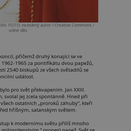
 XXIII. FOTO: neznámý autor / Creative Commons /
volné dílo
koncil, přičemž druhý konající se ve
h 1962-1965 za pontifikátu dvou papežů,
častí 2540 biskupů ze všech světadílů se
ncilní událost.
ylo pro svět překvapením. Jan XXIII.
 svolal jej zcela spontánně. Hned při
 všech ostatních „proroků záhuby“, kteří
 před hříšným, satanským světem.
řístup k modernímu světu příliš mnoho
 milosrdenstvím,“ pronesl papež. Svět se