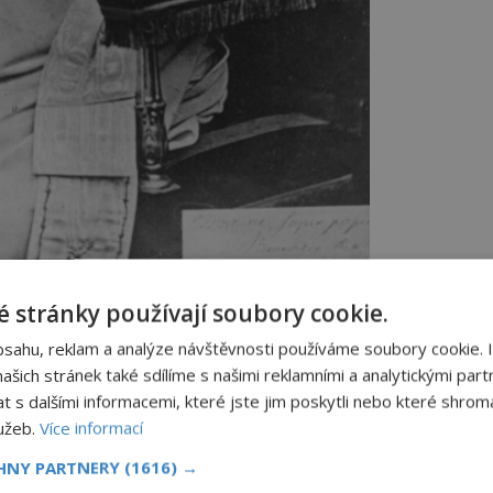
val tvrdý tradicionalismus. FOTO: neznámý autor /
ive Commons / volné dílo
 stránky používají soubory cookie.
bsahu, reklam a analýze návštěvnosti používáme soubory cookie. 
 letech 1869-1870 znamenal veřejné
šich stránek také sdílíme s našimi reklamními a analytickými partn
tků z úst papeže Pia IX., za které
s dalšími informacemi, které jste jim poskytli nebo které shromá
materialismus a liberalismus. Byl to onen
ásil dogma neomylnosti papeže.
lužeb.
Více informací
CHNY PARTNERY
(1616) →
čba
S.O.S. pro slabé