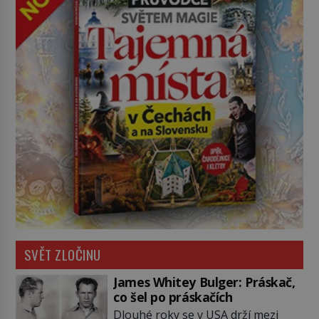
SVĚT ZLOČINU
James Whitey Bulger: Práskač,
co šel po práskačích
Dlouhé roky se v USA drží mezi