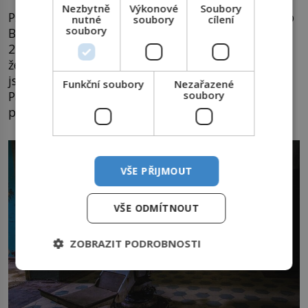
Nezbytně
Výkonové
Soubory
Psychopat pojmenovaný německými novináři jako
nutné
soubory
cílení
soubory
Bestie z Beelitzu zavraždí v Braniborsku mezi
24. říjnem 1989 a 6. dubnem 1991 jedno dítě, pět
žen a jednu ženu vážně zraní. Po útocích, které
jsou motivovány sexuálně, většinu obětí znásilní.
Funkční soubory
Nezařazené
soubory
Paradoxem je fakt, že Schmidt je v době vražd
policejním zaměstnancem.
VŠE PŘIJMOUT
VŠE ODMÍTNOUT
ZOBRAZIT PODROBNOSTI