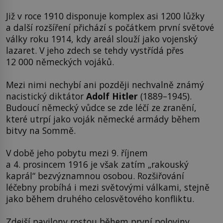
Již v roce 1910 disponuje komplex asi 1200 lůžky
a další rozšíření přichází s počátkem první světové
války roku 1914, kdy areál slouží jako vojenský
lazaret. V jeho zdech se tehdy vystřídá přes
12 000 německých vojáků.
Mezi nimi nechybí ani později nechvalně známý
nacistický diktátor
Adolf Hitler
(1889–1945).
Budoucí německý vůdce se zde léčí ze zranění,
které utrpí jako voják německé armády během
bitvy na Sommě.
V době jeho pobytu mezi 9. říjnem
a 4. prosincem 1916 je však zatím „rakouský
kaprál“ bezvýznamnou osobou. Rozšiřování
léčebny probíhá i mezi světovými válkami, stejně
jako během druhého celosvětového konfliktu.
Zdejší pavilony rostou během první poloviny