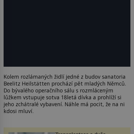
Kolem rozlámaných židlí jedné z budov sanatoria
Beelitz Heilstätten prochází pět mladých Němců.
Do bývalého operačního sálu s rozmláceným
lůžkem vstupuje sotva 18letá dívka a prohlíží si
jeho zchátralé vybavení. Náhle má pocit, že na ni
kdosi mluví.