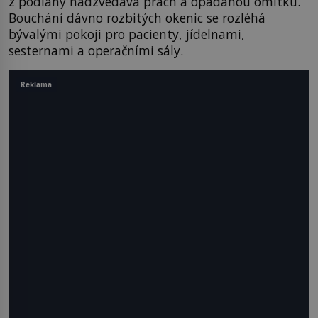
z podlahy nadzvedává prach a opadanou omítku.
Bouchání dávno rozbitých okenic se rozléhá
bývalými pokoji pro pacienty, jídelnami,
sesternami a operačními sály.
Reklama