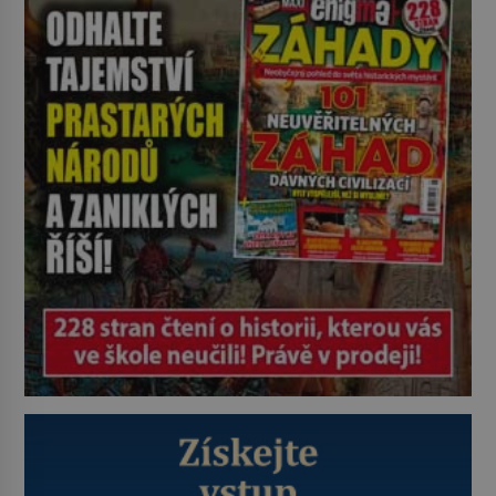
zastaví policejní hlídka, ochable jí
nadiktuje adresu „jeho kamaráda“.
Strážníci ho dopraví zpět do
udaného bytu. Oním „kamarádem“
je ovšem jeden z nejslavnějších
vrahů, Jeffrey Dahmer (1960–1994).
Je 27. května 1991. […]