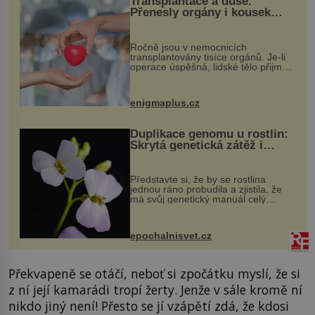
Transplantace a duše.
Přenesly orgány i kousek
osobnosti dárce?
Ročně jsou v nemocnicích
transplantovány tisíce orgánů. Je-li
operace úspěšná, lidské tělo přijme
darovaný orgán za své a pacient
může vést plnohodnotný život. Ale co
když při transplantaci nepřijímám...
enigmaplus.cz
Duplikace genomu u rostlin:
Skrytá genetická zátěž i
evoluční výhoda
Představte si, že by se rostlina
jednou ráno probudila a zjistila, že
má svůj genetický manuál celý
dvakrát. Přesně to se občas v
přírodě stane – a podle nového
výzkumu to může být pro druhy
epochalnisvet.cz
vstupenka...
Překvapeně se otáčí, neboť si zpočátku myslí, že si
z ní její kamarádi tropí žerty. Jenže v sále kromě ní
nikdo jiný není! Přesto se jí vzápětí zdá, že kdosi