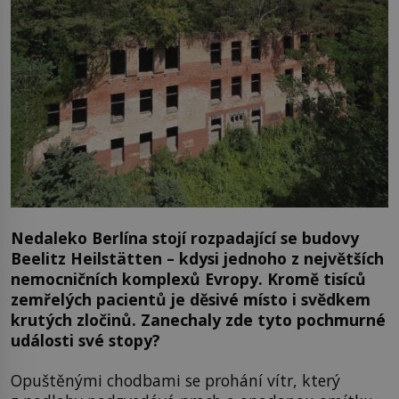
Nedaleko Berlína stojí rozpadající se budovy
Beelitz
Heilstätten – kdysi jednoho z největších
nemocničních komplexů Evropy. Kromě tisíců
zemřelých pacientů je děsivé místo i svědkem
krutých zločinů. Zanechaly zde tyto pochmurné
události své stopy?
Opuštěnými chodbami se prohání vítr, který