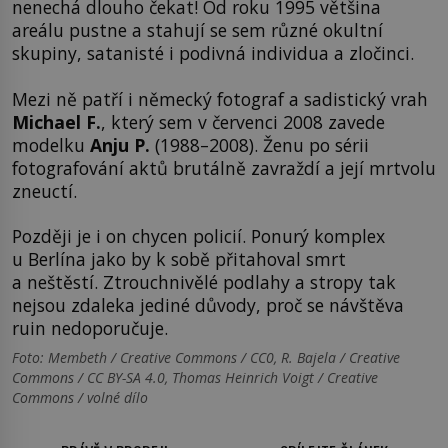
nenechá dlouho čekat! Od roku 1995 většina
areálu pustne a stahují se sem různé okultní
skupiny, satanisté i podivná individua a zločinci.
Mezi ně patří i německý fotograf a sadistický vrah
Michael F.
, který sem v červenci 2008 zavede
modelku
Anju P.
(1988–2008). Ženu po sérii
fotografování aktů brutálně zavraždí a její mrtvolu
zneuctí.
Později je i on chycen policií. Ponurý komplex
u Berlína jako by k sobě přitahoval smrt
a neštěstí. Ztrouchnivělé podlahy a stropy tak
nejsou zdaleka jediné důvody, proč se návštěva
ruin nedoporučuje.
Foto: Membeth / Creative Commons / CC0, R. Bajela / Creative
Commons / CC BY-SA 4.0, Thomas Heinrich Voigt / Creative
Commons / volné dílo