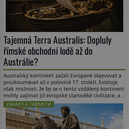
Tajemná Terra Australis: Dopluly
římské obchodní lodě až do
Austrálie?
Australský kontinent začali Evropané objevovat a
prozkoumávat až v polovině 17. století. Existuje
však možnost, že by se o tento vzdálený kontinent
mohly zajímat již evropské starověké civilizace, a
to o 15 století dříve? Již od starověku kartografové
ZÁHADY A TAJEMSTVÍ
zakreslovali do map záhadný kontinent Terra
Australis – Jižní zemi. Proč? Do jisté míry to byl
smysl pro […]