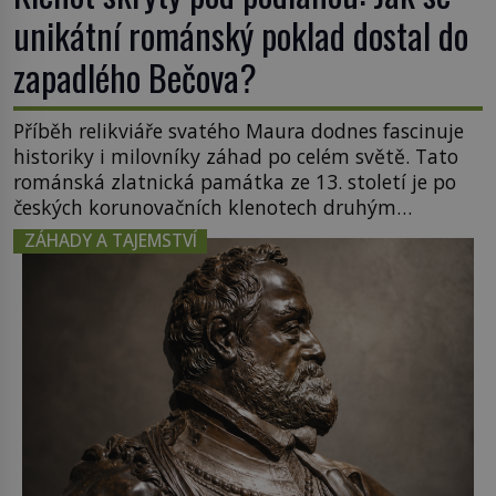
unikátní románský poklad dostal do
zapadlého Bečova?
Příběh relikviáře svatého Maura dodnes fascinuje
historiky i milovníky záhad po celém světě. Tato
románská zlatnická památka ze 13. století je po
českých korunovačních klenotech druhým
nejcennějším movitým majetkem v České
ZÁHADY A TAJEMSTVÍ
republice. Přestože byl klenot v roce 1985 po
dramatickém pátrání kriminalistů úspěšně
nalezen, jeho minulost stále obestírá hustá mlha.
Otázky, jak přesně se tato […]