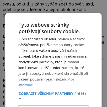
svazu, odkud je záhy vydán zpět do své vlasti,
odehraje se v léčebně a jejím okolí několik
strašných zločinů!
Tyto webové stránky
Bestie z Beelitzu
používají soubory cookie.
Mladá žena ve věku 34 let chroptí, zatímco ji šílený
K personalizaci obsahu, reklam a analýze
sériový vrah
Wolfgang Schmidt
(*1966) škrtí v lese
návštěvnosti používáme soubory cookie.
poblíž Beelitz Heilstätten.
Informace o vašem používání našich
stránek také sdílíme s našimi reklamními a
Německý maniak nejdříve vytáhne z kočárku jejího
analytickými partnery, kteří je mohou
syna – malého ruského chlapce
Stanislava
kombinovat s dalšími informacemi, které
a rozbije mu hlavičku o kořen stromu.
jste jim poskytli nebo které shromáždili při
vašem používání jejich služeb.
Více
Poté dožene jeho matku, manželku vedoucího
informací
lékaře z nedaleké nemocnice
Tamaru P.
, které
nacpe do úst její vlastní podprsenku, aby ji poté
ZOBRAZIT VŠECHNY PARTNERY
(1616)
udusil a mrtvou navlékl do růžového spodního
→
prádla.