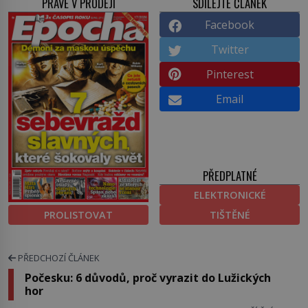
PRÁVĚ V PRODEJI
SDÍLEJTE ČLÁNEK
Facebook
Twitter
Pinterest
Email
PŘEDPLATNÉ
ELEKTRONICKÉ
PROLISTOVAT
TIŠTĚNÉ
PŘEDCHOZÍ ČLÁNEK
Počesku: 6 důvodů, proč vyrazit do Lužických
hor