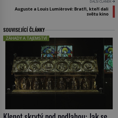
DALŠÍ ČLÁNEK
Auguste a Louis Lumièrové: Bratři, kteří dali
světu kino
SOUVISEJÍCÍ ČLÁNKY
ZÁHADY A TAJEMSTVÍ
Klenot skrytý pod podlahou: Jak se