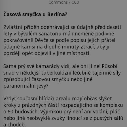
Commons / CC0
Časová smyčka u Berlína?
Zvláštní příběh odehrávající se údajně před deseti
lety v bývalém sanatoriu má i neméně podivné
pokračování! Děvče se podle popisu jejích přátel
údajně kamsi na dlouhé minuty ztrácí, aby ji
později opět objevili v jiné místnosti.
Sama prý své kamarády vidí, ale oni ji ne! Působí
snad v někdejší tuberkulózní léčebně tajemné síly
způsobující časovou smyčku nebo jiné
paranormální jevy?
Vždyť současní hlídači areálu mají občas slyšet
kroky z prázdných částí rozpadajícího se komplexu
o 60 budovách. Výjimkou prý není ani volání, pláč
nebo jiné neobvyklé zvuky linoucí se z pustých sálů
a chodeb.