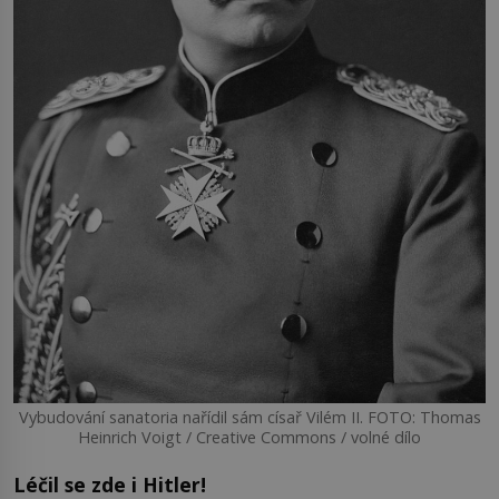
Vybudování sanatoria nařídil sám císař Vilém II. FOTO: Thomas
Heinrich Voigt / Creative Commons / volné dílo
Léčil se zde i Hitler!