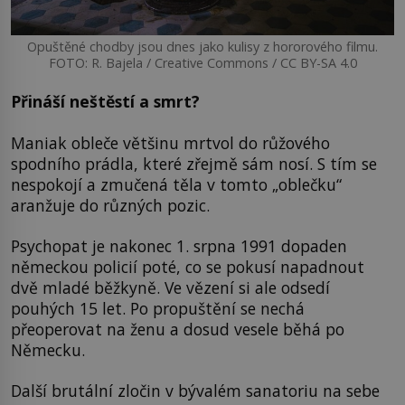
Opuštěné chodby jsou dnes jako kulisy z hororového filmu.
FOTO: R. Bajela / Creative Commons / CC BY-SA 4.0
Přináší neštěstí a smrt?
Maniak obleče většinu mrtvol do růžového
spodního prádla, které zřejmě sám nosí. S tím se
nespokojí a zmučená těla v tomto „oblečku“
aranžuje do různých pozic.
Psychopat je nakonec 1. srpna 1991 dopaden
německou policií poté, co se pokusí napadnout
dvě mladé běžkyně. Ve vězení si ale odsedí
pouhých 15 let. Po propuštění se nechá
přeoperovat na ženu a dosud vesele běhá po
Německu.
Další brutální zločin v bývalém sanatoriu na sebe