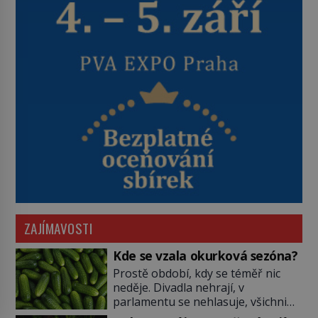
ZAJÍMAVOSTI
Kde se vzala okurková sezóna?
Prostě období, kdy se téměř nic
neděje. Divadla nehrají, v
parlamentu se nehlasuje, všichni
jsou na dovolené a média tak