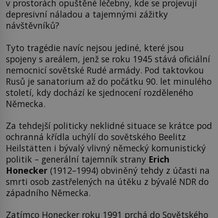
v prostorách opuštěné léčebny, kde se projevují
depresivní náladou a tajemnými zážitky
návštěvníků?
Tyto tragédie navíc nejsou jediné, které jsou
spojeny s areálem, jenž se roku 1945 stává oficiální
nemocnicí sovětské Rudé armády. Pod taktovkou
Rusů je sanatorium až do počátku 90. let minulého
století, kdy dochází ke sjednocení rozděleného
Německa.
Za tehdejší politicky neklidné situace se krátce pod
ochranná křídla uchýlí do sovětského Beelitz
Heilstätten i bývalý vlivný německý komunistický
politik – generální tajemník strany
Erich
Honecker
(1912–1994) obviněný tehdy z účasti na
smrti osob zastřelených na útěku z bývalé NDR do
západního Německa.
Zatímco Honecker roku 1991 prchá do Sovětského