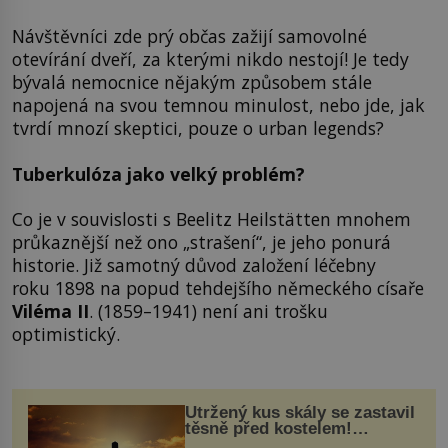
Návštěvníci zde prý občas zažijí samovolné
otevírání dveří, za kterými nikdo nestojí! Je tedy
bývalá nemocnice nějakým způsobem stále
napojená na svou temnou minulost, nebo jde, jak
tvrdí mnozí skeptici, pouze o urban legends?
Tuberkulóza jako velký problém?
Co je v souvislosti s Beelitz Heilstätten mnohem
průkaznější než ono „strašení“, je jeho ponurá
historie. Již samotný důvod založení léčebny
roku 1898 na popud tehdejšího německého císaře
Viléma II
. (1859–1941) není ani trošku
optimistický.
Utržený kus skály se zastavil
těsně před kostelem!
Ochránila ho boží síla?