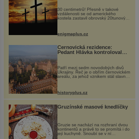
30 centimetrů! Přesně v takové
vzdálenosti se od amerického
kostela zastavil obrovský 20tunový
balvan, který se v květnu 2014
nečekaně odtrhl od nedaleké skály
při její demolici. Podle místních stojí
enigmaplus.cz
...
Černovická rezidence:
Pedant Hlávka kontroloval
každou cihlu
Patří mezi sedm novodobých divů
Ukrajiny. Řeč je o obřím černovickém
areálu, za jehož vznikem stál slavný
český architekt Josef Hlávka. Ten si
na něm dal mimořádně záležet. Jeho
stavební plány by při ...
historyplus.cz
Gruzínské masové knedlíčky
Gruzie se nachází na rozhraní dvou
kontinentů a právě to se promítá i do
její kuchyně. Snoubí se v ní
evropské a asijské chutě a díky tomu