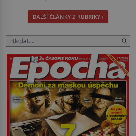
Máme však nyní rozbít tuto obecně přijímanou
pravdu na padrť a prohlásit, že to byl jen životem
DALŠÍ ČLÁNKY Z RUBRIKY ›
unavený a drogou ovládaný muž? Marcus Aurelius
byl zastáncem stoicismu, učení, […]