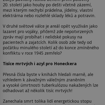
20. století jako houby po dešti včetně zázemí,
mezi kterým nechybí prádelna, jídelny, vlastní
elektrárna nebo rozlehlé sklady léků a potravin.
V druhé světové válce je areál opět využíván jako
lazaret pro vojáky, přičemž zde nepotvrzených
zpráv mají probíhat i nelidské pokusy na
pacientech a zajatcích. Kolik osob zde tedy od
počátku minulého století až do konce zmíněného
konfliktu v roce 1945 zemřelo?
Tisíce mrtvých i azyl pro Honeckera
Přesná čísla byste v knihách hledali marně, ale
vzhledem k závažným válečným zraněním
a vysoké úmrtnosti tuberkulózou nakažených lze
odhadovat až několik tisíc mrtvých!
Zanechala smrt tolika lidí energetickou stopu