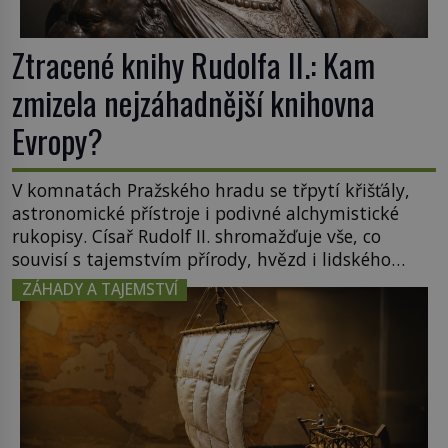
Ztracené knihy Rudolfa II.: Kam
zmizela nejzáhadnější knihovna
Evropy?
V komnatách Pražského hradu se třpytí křišťály,
astronomické přístroje i podivné alchymistické
rukopisy. Císař Rudolf II. shromažďuje vše, co
souvisí s tajemstvím přírody, hvězd i lidského
poznání. Jenže po jeho smrti se jeho slavné sbírky
ZÁHADY A TAJEMSTVÍ
začínají rozpadat a část z nich mizí navždy. Kdo
odnesl nejvzácnější knihy? A existují ještě někde
zapomenuté rukopisy, které nikdo […]