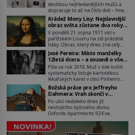
desítkou nejhledanějších mužů a
dopracuje to až na číslo dvě – hned
po Usámovi bin Ládinovi (1957–
Krádež Mony Lisy: Nejslavnější
2011). To je James „Whitey“ Bulger
obraz světa zůstane dva roky
(1929–2018) viněný ze spoluúčasti
nezvěstný
V pondělí 21. srpna 1911 visí v
na 19 vraždách, vydírání a lichvy. A
pařížském Louvru na zdi prázdné
samozřejmě, krom toho je ještě
háky. Obraz, který dnes zná celý
drogový dealer, který neváhá
svět, je pryč. Zpočátku si nikdo
odstranit z cesty všechny práskače,
José Pereira: Místo manželky
nemyslí, že jde o krádež.
zatímco […]
12letá dcera – a sousedi o všem
Zaměstnanci jsou přesvědčeni, že
vědí!
Píše se rok 2010. Muž v bílé košili
Mona Lisa je jen v restaurátorské
systematicky listuje kartotékou
dílně nebo u fotografa. Když se
lékařských karet v obci Pinheiro
ukáže pravda, propukne jeden z
ležící asi 20 kilometrů od farmy s
největších honů na zloděje v […]
Božská práce pro Jeffreyho
podivínským majitelem. Něco tu
Dahmera: Vrah skončí v
nesedí. Ledaže… Ledaže by ta
tratolišti krve ve vězeňských
Po ulici nedaleko dnes již
mladá dívka z farmy byla ne
umývárnách
nestojícího bytového domu
manželkou, ale dcerou – a všechny
Oxfords Apartments 924 ve
ty děti byly zplozené v incestu. Na
wisconsinském Milwaukee se
sociálním odboru jednoho z […]
potácí zcela zmatený 14letý
Konerak Sinthasomphone. Když ho