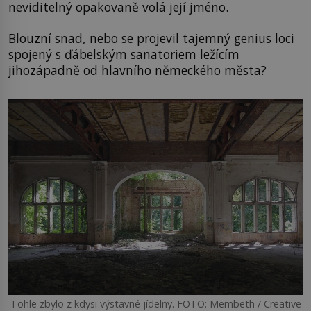
neviditelný opakovaně volá její jméno.
Blouzní snad, nebo se projevil tajemný genius loci
spojený s ďábelským sanatoriem ležícím
jihozápadně od hlavního německého města?
Tohle zbylo z kdysi výstavné jídelny. FOTO: Membeth / Creative