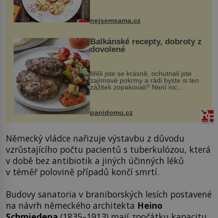
vznikají rozmanité a chuťově bohaté
pokrmy, které rozhodně st...
nejsemsama.cz
Balkánské recepty, dobroty z
dovolené
Měli jste se krásně, ochutnali jste
zajímavé pokrmy a rádi byste si ten
zážitek zopakovali? Není nic
snazšího. Pljeskavica (10 porcí)
Možná jste ji ochutnali na dovolené v
bývalé Jugoslávii, lze ji vi...
panidomu.cz
Německý vládce nařizuje výstavbu z důvodu
vzrůstajícího počtu pacientů s tuberkulózou, která
v době bez antibiotik a jiných účinných léků
v téměř polovině případů končí smrtí.
Budovy sanatoria v braniborských lesích postavené
na návrh německého architekta
Heino
Schmiedena
(1835–1913) mají zpočátku kapacitu