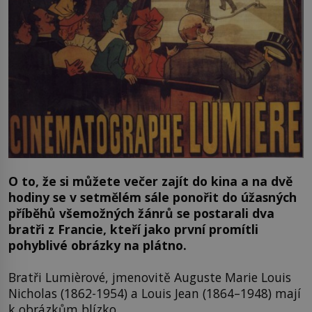
O to, že si můžete večer zajít do kina a na dvě
hodiny se v setmělém sále ponořit do úžasných
příběhů všemožných žánrů se postarali dva
bratři z Francie, kteří jako první promítli
pohyblivé obrázky na plátno.
Bratři Lumièrové, jmenovitě Auguste Marie Louis
Nicholas (1862-1954) a Louis Jean (1864–1948) mají
k obrázkům blízko.