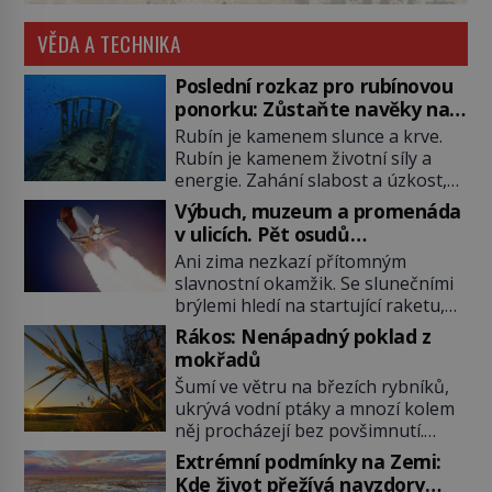
VĚDA A TECHNIKA
Poslední rozkaz pro rubínovou
ponorku: Zůstaňte navěky na
mořském dně!
Rubín je kamenem slunce a krve.
Rubín je kamenem životní síly a
energie. Zahání slabost a úzkost,
posiluje srdce. Rubín je dobrým
Výbuch, muzeum a promenáda
jménem pro neživý stroj, kterému
v ulicích. Pět osudů
člověk prokázal čest nezmizet
nejslavnějších raketoplánů
Ani zima nezkazí přítomným
v tavicí peci a našel mu místo
slavnostní okamžik. Se slunečními
k poslednímu odpočinku. Je druhá
brýlemi hledí na startující raketu,
polovina 50. let minulého století.
která má do vesmíru vynést kromě
Nálože spočítány, umístěny a
Rákos: Nenápadný poklad z
posádky také obyčejnou učitelku.
odpáleny. Trup ponorky nabírá
mokřadů
Po několika sekundách všem
vodu […]
Šumí ve větru na březích rybníků,
ztuhnou úsměvy, stroj totiž
ukrývá vodní ptáky a mnozí kolem
exploduje. Jejich konstrukce není
něj procházejí bez povšimnutí.
z levného kraje, daňové poplatníky
Přesto právě rákos pomáhal stavět
stojí miliardy dolarů. Na druhou
Extrémní podmínky na Zemi:
domy, vyrábět lodě, zapisovat první
stranu zvládnou jen představitelné
Kde život přežívá navzdory