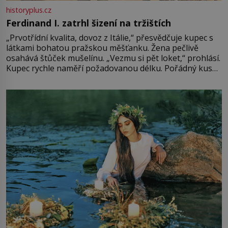
historyplus.cz
Ferdinand I. zatrhl šizení na tržištích
„Prvotřídní kvalita, dovoz z Itálie,“ přesvědčuje kupec s
látkami bohatou pražskou měšťanku. Žena pečlivě
osahává štůček mušelínu. „Vezmu si pět loket,“ prohlásí.
Kupec rychle naměří požadovanou délku. Pořádný kus
mu přitom zůstane za prsty… „Na šaty ho bude málo,
milostpaní. Stačí jenom na sukni,“ zhodnotí švadlena
množství růžového mušelínu. „Ošidili vás, podívejte.“
Vezme do ruky dřevěnou