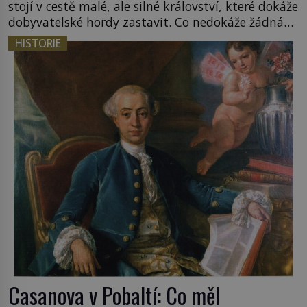
stojí v cestě malé, ale silné království, které dokáže
dobyvatelské hordy zastavit. Co nedokáže žádná
z asijských říší, co nedokážou Němci – to dokáže
HISTORIE
český král. Nebo že by ne? Mongolové od roku 1223
postupují podél Kaspického a Azovského moře, […]
Casanova v Pobaltí: Co měl