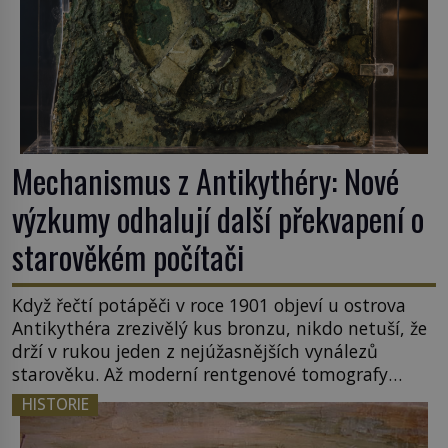
Mechanismus z Antikythéry: Nové
výzkumy odhalují další překvapení o
starověkém počítači
Když řečtí potápěči v roce 1901 objeví u ostrova
Antikythéra zrezivělý kus bronzu, nikdo netuší, že
drží v rukou jeden z nejúžasnějších vynálezů
starověku. Až moderní rentgenové tomografy
odhalí desítky ozubených kol ukrytých uvnitř.
HISTORIE
Mechanismus z Antikythéry je dnes považován za
nejstarší známý analogový počítač na světě. Přesto