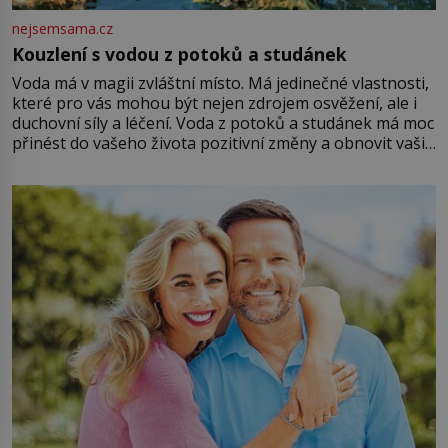
nejsemsama.cz
Kouzlení s vodou z potoků a studánek
Voda má v magii zvláštní místo. Má jedinečné vlastnosti,
které pro vás mohou být nejen zdrojem osvěžení, ale i
duchovní síly a léčení. Voda z potoků a studánek má moc
přinést do vašeho života pozitivní změny a obnovit vaši
energii. Využitím těchto přírodních zdrojů v magii
můžete obohatit své rituály a přinést do svého života
větší harmonii a klid. Je důležité