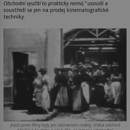
Obchodní využití to prakticky nemá,“
usoudí a
soustředí se jen na prodej kinematografické
techniky.
Jejich první filmy byly jen záznamem reality, třeba odchod