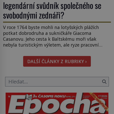
legendární svůdník společného se
svobodnými zednáři?
V roce 1764 byste mohli na lotyšských plážích
potkat dobrodruha a sukničkáře Giacoma
Casanovu. Jeho cesta k Baltskému moři však
nebyla turistickým výletem, ale ryze pracovní
cestou se zištnými úmysly. Jaký cíl Casanova
sledoval, když se například procházel uličkami
DALŠÍ ČLÁNKY Z RUBRIKY ›
lotyšské Rigy? Casanova v Pobaltí kontaktoval
tamní zednářské lóže. Nebyl v této oblasti žádným
nováčkem, protože do zednářské […]