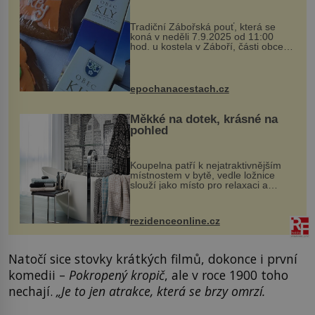
Tradiční Zábořská pouť, která se
koná v neděli 7.9.2025 od 11:00
hod. u kostela v Záboří, části obce
Kly u Mělníka. V programu naleznete
komentovanou prohlídku kostela,
dobovou hudbu, řemesla, atrakce...
epochanacestach.cz
Měkké na dotek, krásné na
pohled
Koupelna patří k nejatraktivnějším
místnostem v bytě, vedle ložnice
slouží jako místo pro relaxaci a
odpočinek. Koupelnový textil –
ručníky, osušky a koberečky –
mohou jako mávnutím kouzelného
rezidenceonline.cz
proutku...
Natočí sice stovky krátkých filmů, dokonce i první
komedii –
Pokropený kropič
, ale v roce 1900 toho
nechají.
„Je to jen atrakce, která se brzy omrzí.