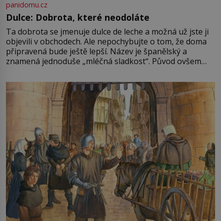
panidomu.cz
Dulce: Dobrota, které neodoláte
Ta dobrota se jmenuje dulce de leche a možná už jste ji
objevili v obchodech. Ale nepochybujte o tom, že doma
připravená bude ještě lepší. Název je španělský a
znamená jednoduše „mléčná sladkost“. Původ ovšem
není úplně jednoznačný, o autorství této receptury se
pře hned několik latinskoamerických zemí a k tomu
Francie, kde se traduje,