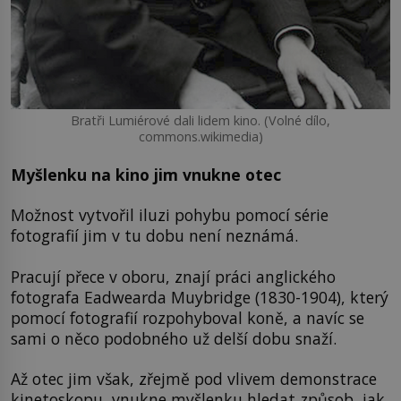
Bratři Lumiérové dali lidem kino. (Volné dílo,
commons.wikimedia)
Myšlenku na kino jim vnukne otec
Možnost vytvořil iluzi pohybu pomocí série
fotografií jim v tu dobu není neznámá.
Pracují přece v oboru, znají práci anglického
fotografa Eadwearda Muybridge (1830-1904), který
pomocí fotografií rozpohyboval koně, a navíc se
sami o něco podobného už delší dobu snaží.
Až otec jim však, zřejmě pod vlivem demonstrace
kinetoskopu, vnukne myšlenku hledat způsob, jak