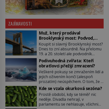
ZAJÍMAVOSTI
Muž, který prodával
Brooklynský most: Podvod,
kterému uvěřily desítky lidí
Koupit si slavný Brooklynský most?
Dnes to zní absurdně. Na přelomu
19. a 20. století ale podvodník
George C. Parker přesvědčuje řadu
Podivuhodná zvířata: Kteří
přistěhovalců i důvěřivých
obratlovci přežijí zmrazení?
investorů, že právě on je jeho
Veškeré pokusy se zmražením lidí a
právoplatným vlastníkem. A není to
jejich oživením končí (alespoň
jediná památka, kterou dokáže
prozatím) neúspěchem. O tom, že v
„prodat“. Jeho neuvěřitelný příběh
ledu mohou přežít mikroorganismy
se stává jednou z největších legend
Kde se vzala okurková sezóna?
i přes sto milionů let již z vědeckých
světových dějin podvodů. New York
Prostě období, kdy se téměř nic
výzkumů víme. Ale že by totální
[…]
neděje. Divadla nehrají, v
zmrazení byť na jedinou zimu
parlamentu se nehlasuje, všichni
přežili nějací suchozemští
jsou na dovolené a média tak