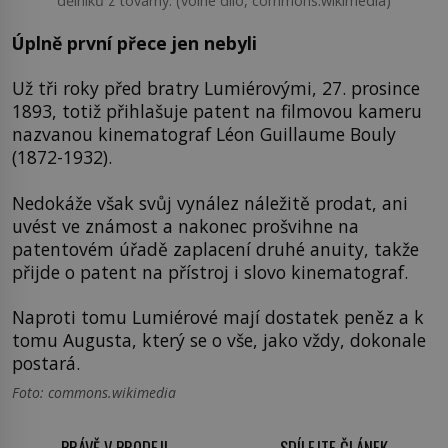
dělníků z továrny. (volné dílo, commons.wikimedia)
Úplně první přece jen nebyli
Už tři roky před bratry Lumiérovými, 27. prosince
1893, totiž přihlašuje patent na filmovou kameru
nazvanou kinematograf Léon Guillaume Bouly
(1872-1932).
Nedokáže však svůj vynález náležitě prodat, ani
uvést ve známost a nakonec prošvihne na
patentovém úřadě zaplacení druhé anuity, takže
přijde o patent na přístroj i slovo kinematograf.
Naproti tomu Lumiérové mají dostatek peněz a k
tomu Augusta, který se o vše, jako vždy, dokonale
postará.
Foto: commons.wikimedia
PRÁVĚ V PRODEJI
SDÍLEJTE ČLÁNEK