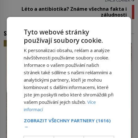
Léto a antibiotika? Známe všechna fakta i
záludnosti
Tyto webové stránky
SOUVISEJÍCÍ ČLÁNKY
používají soubory cookie.
HISTORIE
K personalizaci obsahu, reklam a analýze
návštěvnosti používáme soubory cookie.
Informace o vašem používání našich
stránek také sdílíme s našimi reklamními a
analytickými partnery, kteří je mohou
kombinovat s dalšími informacemi, které
jste jim poskytli nebo které shromáždili při
vašem používání jejich služeb.
Více
informací
ZOBRAZIT VŠECHNY PARTNERY
(1616)
→