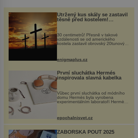
Utržený kus skály se zastavil
těsně před kostelem!
Ochránila ho boží síla?
30 centimetrů! Přesně v takové
vzdálenosti se od amerického
kostela zastavil obrovský 20tunový
balvan, který se v květnu 2014
nečekaně odtrhl od nedaleké skály
při její demolici. Podle místních stojí
enigmaplus.cz
...
První sluchátka Hermés
inspirovala slavná kabelka
Vůbec první sluchátka od módního
domu Hermès byla vyrobena
experimentálním laboratoří Hermès
Ateliers Horizons. Elegantní gadget
si vyžádal dva roky vývoje a chlubí
se ručně šitou hovězí kůží a
epochalnisvet.cz
kovový...
ZÁBOŘSKÁ POUŤ 2025