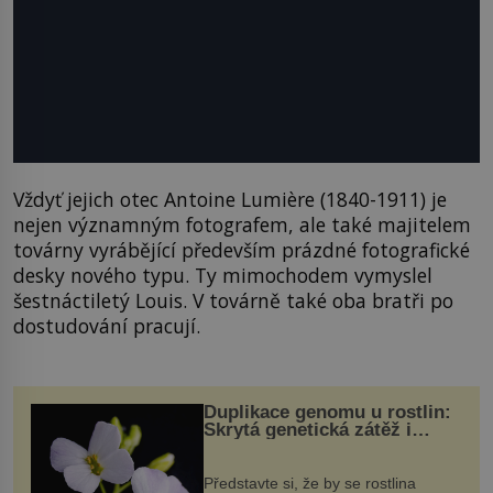
Vždyť jejich otec Antoine Lumière (1840-1911) je
nejen významným fotografem, ale také majitelem
továrny vyrábějící především prázdné fotografické
desky nového typu. Ty mimochodem vymyslel
šestnáctiletý Louis. V továrně také oba bratři po
dostudování pracují.
Duplikace genomu u rostlin:
Skrytá genetická zátěž i
evoluční výhoda
Představte si, že by se rostlina