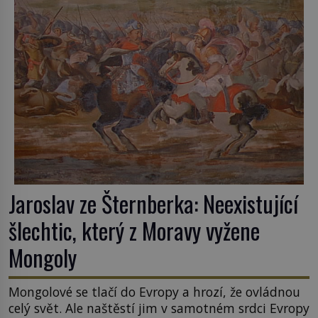
ani po více než sto letech výzkumu […]
Jaroslav ze Šternberka: Neexistující
šlechtic, který z Moravy vyžene
Mongoly
Mongolové se tlačí do Evropy a hrozí, že ovládnou
celý svět. Ale naštěstí jim v samotném srdci Evropy