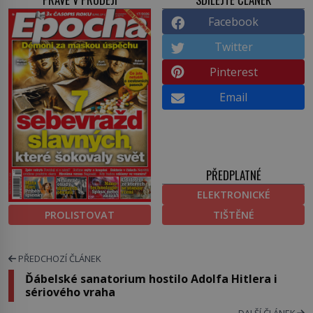
Facebook
Twitter
Pinterest
Email
PŘEDPLATNÉ
ELEKTRONICKÉ
PROLISTOVAT
TIŠTĚNÉ
PŘEDCHOZÍ ČLÁNEK
Ďábelské sanatorium hostilo Adolfa Hitlera i
sériového vraha
DALŠÍ ČLÁNEK