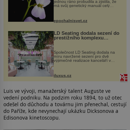
jednou ráno probudila a zjistila, že
má svůj genetický manuál celý
dvakrát. Přesně to se občas v
přírodě stane – a podle nového
výzkumu to může být pro druhy
epochalnisvet.cz
vstupenka...
LD Seating dodala sezení do
prestižního komplexu
MediaCityUK v Salfordu
Společnost LD Seating dodala na
míru navržené sezení pro dvě
výjimečné realizace kanceláří v
areálu MediaCityUK v anglickém
Salfordu – konkrétně do budov Blue
Tower a Orange Tower. Komplex
iluxus.cz
budov Media...
Luis ve vývoji, manažerský talent Auguste ve
vedení podniku. Na podzim roku 1894, to už otec
odešel do důchodu a továrnu jim přenechal, cestují
do Paříže, kde nevynechají ukázku Dicksonova a
Edisonova kinetoscopu.