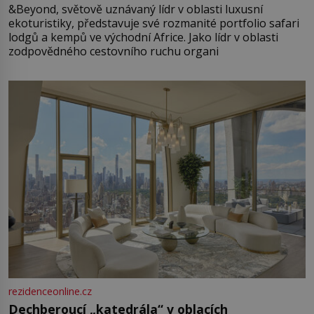
&Beyond, světově uznávaný lídr v oblasti luxusní
ekoturistiky, představuje své rozmanité portfolio safari
lodgů a kempů ve východní Africe. Jako lídr v oblasti
zodpovědného cestovního ruchu organi
rezidenceonline.cz
Dechberoucí „katedrála“ v oblacích