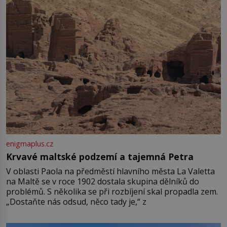
enigmaplus.cz
Krvavé maltské podzemí a tajemná Petra
V oblasti Paola na předměstí hlavního města La Valetta
na Maltě se v roce 1902 dostala skupina dělníků do
problémů. S několika se při rozbíjení skal propadla zem.
„Dostaňte nás odsud, něco tady je,“ z