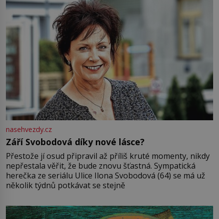
nasehvezdy.cz
Září Svobodová díky nové lásce?
Přestože jí osud připravil až příliš kruté momenty, nikdy
nepřestala věřit, že bude znovu šťastná. Sympatická
herečka ze seriálu Ulice Ilona Svobodová (64) se má už
několik týdnů potkávat se stejně