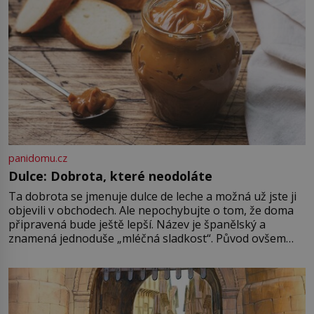
najdeme v rumunské vesnici
Sapanta, nedaleko hranic […]
panidomu.cz
Dulce: Dobrota, které neodoláte
Ta dobrota se jmenuje dulce de leche a možná už jste ji
objevili v obchodech. Ale nepochybujte o tom, že doma
připravená bude ještě lepší. Název je španělský a
znamená jednoduše „mléčná sladkost“. Původ ovšem
není úplně jednoznačný, o autorství této receptury se
pře hned několik latinskoamerických zemí a k tomu
Francie, kde se traduje,