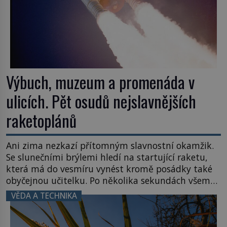
Výbuch, muzeum a promenáda v
ulicích. Pět osudů nejslavnějších
raketoplánů
Ani zima nezkazí přítomným slavnostní okamžik.
Se slunečními brýlemi hledí na startující raketu,
která má do vesmíru vynést kromě posádky také
obyčejnou učitelku. Po několika sekundách všem
ztuhnou úsměvy, stroj totiž exploduje. Jejich
VĚDA A TECHNIKA
konstrukce není z levného kraje, daňové
poplatníky stojí miliardy dolarů. Na druhou stranu
zvládnou jen představitelné věci. Na malé kousky