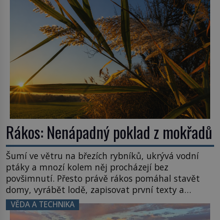
Název: Columbia První […]
Rákos: Nenápadný poklad z mokřadů
Šumí ve větru na březích rybníků, ukrývá vodní
ptáky a mnozí kolem něj procházejí bez
povšimnutí. Přesto právě rákos pomáhal stavět
domy, vyrábět lodě, zapisovat první texty a
inspiroval řadu pověstí. Tato skromná, ale
VĚDA A TECHNIKA
užitečná rostlina provází člověka už tisíce let.