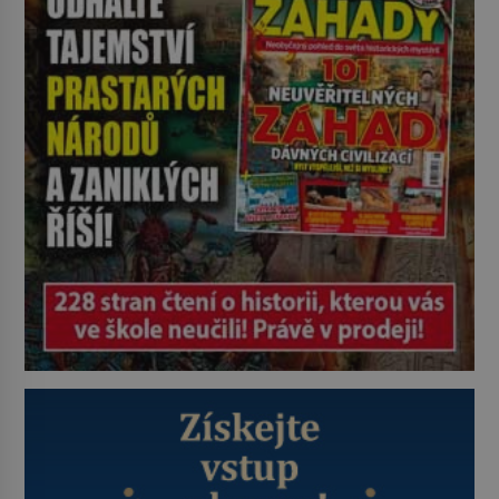
pravdu na padrť a prohlásit, že to
byl jen životem unavený a drogou
ovládaný muž? Marcus Aurelius byl
zastáncem stoicismu, učení, […]