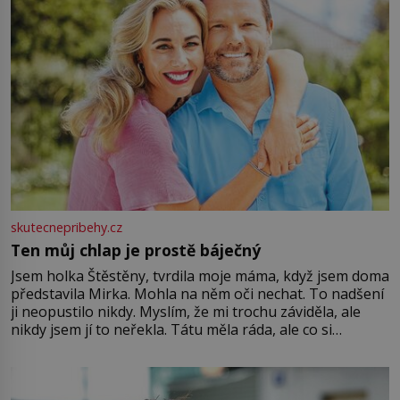
skutecnepribehy.cz
Ten můj chlap je prostě báječný
Jsem holka Štěstěny, tvrdila moje máma, když jsem doma
představila Mirka. Mohla na něm oči nechat. To nadšení
ji neopustilo nikdy. Myslím, že mi trochu záviděla, ale
nikdy jsem jí to neřekla. Tátu měla ráda, ale co si
pamatuji, tak jsme s Mirkem byli zamilovaní mnohem víc.
Jsme spolu moc rádi Tehdy byla jiná doba, když