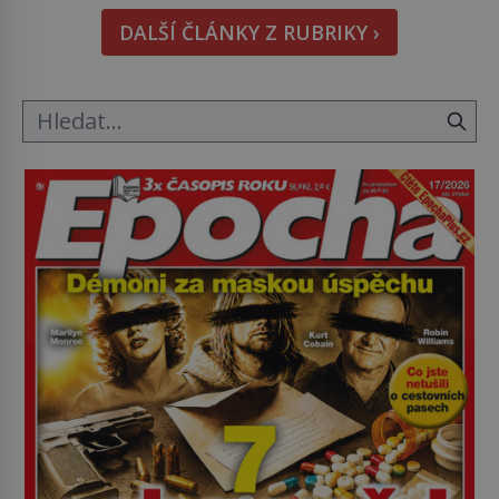
hmatatelnějšího. Naprosto rekordní kometu!
DALŠÍ ČLÁNKY Z RUBRIKY ›
Astronomové Pedro Bernardinelli a Gary Bernstein
mravenčí prací zkoumají archivní snímky v rámci
Průzkumu temné energie […]