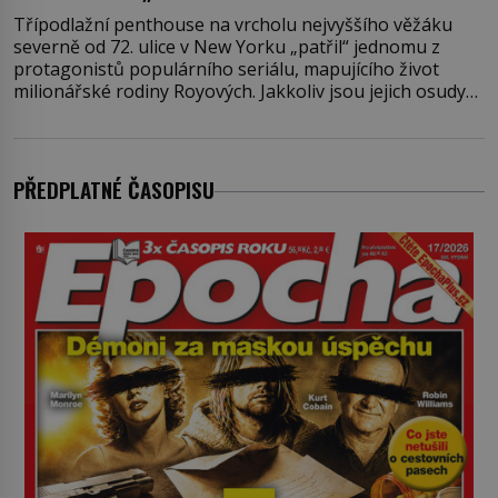
Třípodlažní penthouse na vrcholu nejvyššího věžáku
severně od 72. ulice v New Yorku „patřil“ jednomu z
protagonistů populárního seriálu, mapujícího život
milionářské rodiny Royových. Jakkoliv jsou jejich osudy
fiktivní, nemovitosti, v nichž „žijí“, jsou velmi reálné.
Ohromující luxusní byt s pěti ložnicemi, čtyřmi
koupelnami a výhledem na Husdon Yards je přitom
jenom jednou z nemovitostí
PŘEDPLATNÉ ČASOPISU