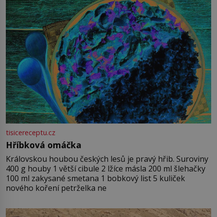
tisicereceptu.cz
Hříbková omáčka
Královskou houbou českých lesů je pravý hřib. Suroviny
400 g houby 1 větší cibule 2 lžíce másla 200 ml šlehačky
100 ml zakysané smetana 1 bobkový list 5 kuliček
nového koření petrželka ne