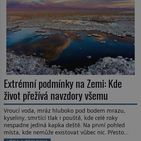
Většina lidí vnímá rákos jen jako obyčejnou kulisu
letního koupání. Stačí se však podívat […]
Extrémní podmínky na Zemi: Kde
život přežívá navzdory všemu
Vroucí voda, mráz hluboko pod bodem mrazu,
kyseliny, smrtící tlak i pouště, kde celé roky
nespadne jediná kapka deště. Na první pohled
místa, kde nemůže existovat vůbec nic. Přesto
právě tady vědci objevují organismy, které