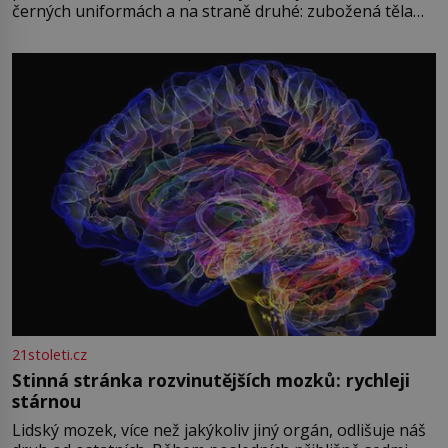
černých uniformách a na straně druhé: zubožená těla
oblečená v chatrných vězeňských hadrech. Co tato
přízračná scéna znamená? Je jaro roku 1945, druhá
světová válka se chýlí ke konci. Jezero Stolpsee
21stoleti.cz
Stinná stránka rozvinutějších mozků: rychleji
stárnou
Lidský mozek, více než jakýkoliv jiný orgán, odlišuje náš