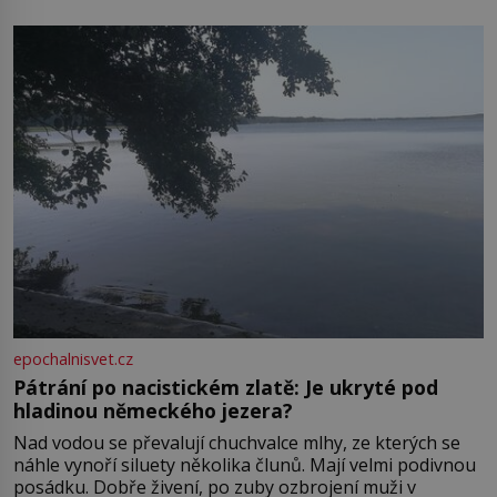
zámkem do krásné jihomoravské krajiny. Trhová osada
Boskovice na okraji Drahanské vrchoviny vznikla někdy
ve13. století, a už v roce 1313 kronikáři zaznamenali
epochalnisvet.cz
Pátrání po nacistickém zlatě: Je ukryté pod
hladinou německého jezera?
Nad vodou se převalují chuchvalce mlhy, ze kterých se
náhle vynoří siluety několika člunů. Mají velmi podivnou
posádku. Dobře živení, po zuby ozbrojení muži v