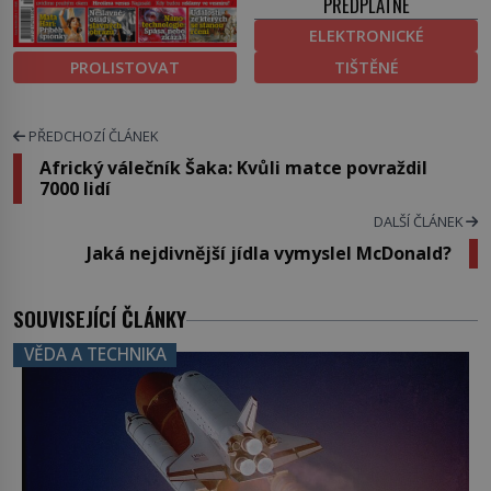
PŘEDPLATNÉ
ELEKTRONICKÉ
PROLISTOVAT
TIŠTĚNÉ
PŘEDCHOZÍ ČLÁNEK
Africký válečník Šaka: Kvůli matce povraždil
7000 lidí
DALŠÍ ČLÁNEK
Jaká nejdivnější jídla vymyslel McDonald?
SOUVISEJÍCÍ ČLÁNKY
VĚDA A TECHNIKA