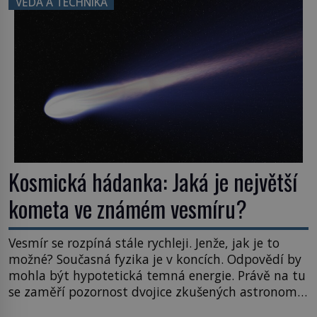
VĚDA A TECHNIKA
posouvají hranice života. Každý nový nález mění
naše představy o tom, co všechno dokáže příroda a
napovídá, kde bychom jednou […]
Kosmická hádanka: Jaká je největší
kometa ve známém vesmíru?
Vesmír se rozpíná stále rychleji. Jenže, jak je to
možné? Současná fyzika je v koncích. Odpovědí by
mohla být hypotetická temná energie. Právě na tu
se zaměří pozornost dvojice zkušených astronomů.
Namísto ní ale objeví něco mnohem