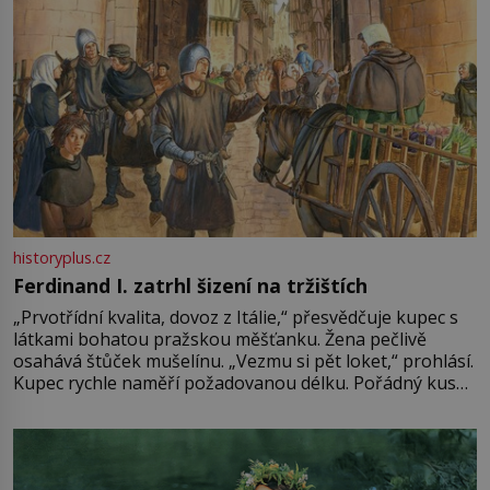
historyplus.cz
Ferdinand I. zatrhl šizení na tržištích
„Prvotřídní kvalita, dovoz z Itálie,“ přesvědčuje kupec s
látkami bohatou pražskou měšťanku. Žena pečlivě
osahává štůček mušelínu. „Vezmu si pět loket,“ prohlásí.
Kupec rychle naměří požadovanou délku. Pořádný kus
mu přitom zůstane za prsty… „Na šaty ho bude málo,
milostpaní. Stačí jenom na sukni,“ zhodnotí švadlena
množství růžového mušelínu. „Ošidili vás, podívejte.“
Vezme do ruky dřevěnou