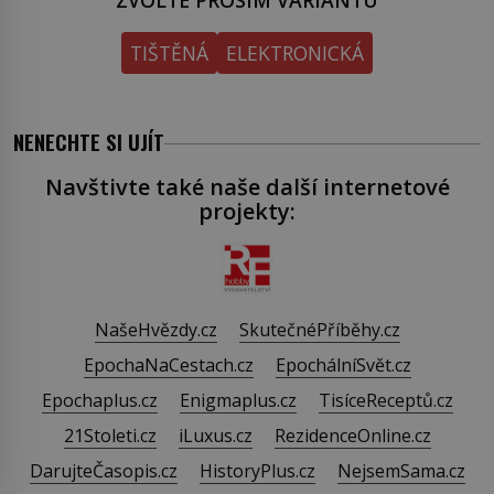
TIŠTĚNÁ
ELEKTRONICKÁ
NENECHTE SI UJÍT
Navštivte také naše další internetové
projekty:
NašeHvězdy.cz
SkutečnéPříběhy.cz
EpochaNaCestach.cz
EpochálníSvět.cz
Epochaplus.cz
Enigmaplus.cz
TisíceReceptů.cz
21Stoleti.cz
iLuxus.cz
RezidenceOnline.cz
DarujteČasopis.cz
HistoryPlus.cz
NejsemSama.cz