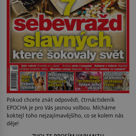
Pokud chcete znát odpověďi, čtrnáctideník
EPOCHA je pro Vás jasnou volbou. Mícháme
koktejl toho nejzajímavějšího, co se kolem nás
děje!
ZVOLTE PROSÍM VARIANTU