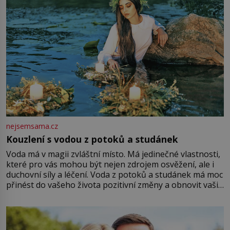
nejsemsama.cz
Kouzlení s vodou z potoků a studánek
Voda má v magii zvláštní místo. Má jedinečné vlastnosti,
které pro vás mohou být nejen zdrojem osvěžení, ale i
duchovní síly a léčení. Voda z potoků a studánek má moc
přinést do vašeho života pozitivní změny a obnovit vaši
energii. Využitím těchto přírodních zdrojů v magii
můžete obohatit své rituály a přinést do svého života
větší harmonii a klid. Je důležité