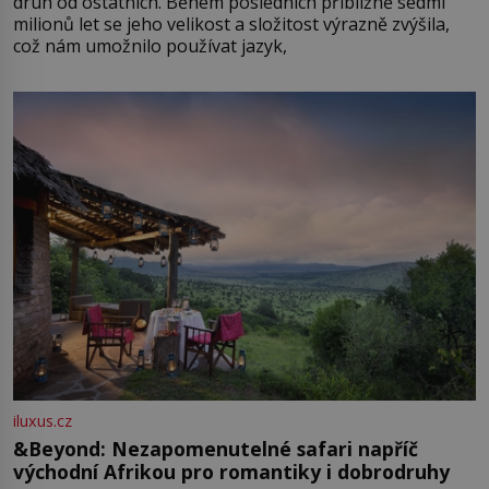
druh od ostatních. Během posledních přibližně sedmi
milionů let se jeho velikost a složitost výrazně zvýšila,
což nám umožnilo používat jazyk,
iluxus.cz
&Beyond: Nezapomenutelné safari napříč
východní Afrikou pro romantiky i dobrodruhy