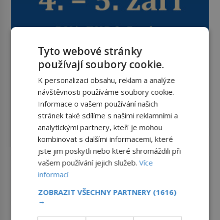
Tyto webové stránky
používají soubory cookie.
K personalizaci obsahu, reklam a analýze
návštěvnosti používáme soubory cookie.
Informace o vašem používání našich
stránek také sdílíme s našimi reklamními a
analytickými partnery, kteří je mohou
kombinovat s dalšími informacemi, které
ZAJÍMAVOSTI
jste jim poskytli nebo které shromáždili při
vašem používání jejich služeb.
Více
Kde se vzala okurková sezóna?
informací
Prostě období, kdy se téměř nic
neděje. Divadla nehrají, v
ZOBRAZIT VŠECHNY PARTNERY
(1616)
parlamentu se nehlasuje, všichni
→
jsou na dovolené a média tak
Mrkev není jen oranžová. Její
nemají o čem mluvit a psát. A