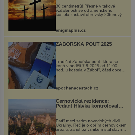
30 centimetrů! Přesně v takové
vzdálenosti se od amerického
kostela zastavil obrovský 20tunový
balvan, který se v květnu 2014
nečekaně odtrhl od nedaleké skály
při její demolici. Podle místních stojí
enigmaplus.cz
...
ZÁBOŘSKÁ POUŤ 2025
Tradiční Zábořská pouť, která se
koná v neděli 7.9.2025 od 11:00
hod. u kostela v Záboří, části obce
Kly u Mělníka. V programu naleznete
komentovanou prohlídku kostela,
dobovou hudbu, řemesla, atrakce...
epochanacestach.cz
Černovická rezidence:
Pedant Hlávka kontroloval
každou cihlu
Patří mezi sedm novodobých divů
Ukrajiny. Řeč je o obřím černovickém
areálu, za jehož vznikem stál slavný
český architekt Josef Hlávka. Ten si