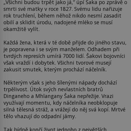
„Všichni budou trpět jako já,“ úpí Šaka po zprávě o
smrti své matky v roce 1827. Svému lidu nařizuje
rok truchlení, během něhož nikdo nesmí zasadit
obilí a sklidit úrodu, nadojené mléko se musí
okamžitě vylít.
Každá žena, která v té době přijde do jiného stavu,
je popravena i se svým manželem. Odhadem při
tvrdých represích umírá 7000 lidí. Šakovi bojovníci
však vraždí i dobytek. Všichni tvorové musejí
zakusit smutek, kterým prochází náčelník.
Některým však s jeho šílenými nápady dochází
trpělivost. Útok svých nevlastních bratrů
Dinganeho a Mhlangany Šaka nepřežije. Vrazi
využívají momentu, kdy náčelníka neobklopuje
silná tělesná stráž, a vrážejí do něj svá kopí. Mrtvé
tělo vhazují do odpadní jámy.
Tak bídně končí život jednoho z největších