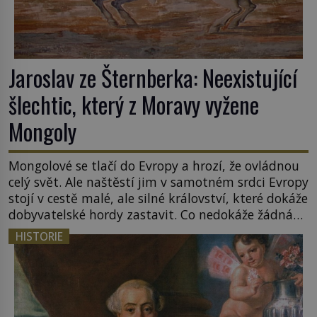
Jaroslav ze Šternberka: Neexistující
šlechtic, který z Moravy vyžene
Mongoly
Mongolové se tlačí do Evropy a hrozí, že ovládnou
celý svět. Ale naštěstí jim v samotném srdci Evropy
stojí v cestě malé, ale silné království, které dokáže
dobyvatelské hordy zastavit. Co nedokáže žádná
z asijských říší, co nedokážou Němci – to dokáže
HISTORIE
český král. Nebo že by ne? Mongolové od roku 1223
postupují podél Kaspického a Azovského moře, […]