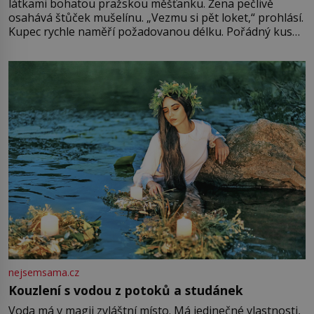
látkami bohatou pražskou měšťanku. Žena pečlivě
osahává štůček mušelínu. „Vezmu si pět loket,“ prohlásí.
Kupec rychle naměří požadovanou délku. Pořádný kus
mu přitom zůstane za prsty… „Na šaty ho bude málo,
milostpaní. Stačí jenom na sukni,“ zhodnotí švadlena
množství růžového mušelínu. „Ošidili vás, podívejte.“
Vezme do ruky dřevěnou
nejsemsama.cz
Kouzlení s vodou z potoků a studánek
Voda má v magii zvláštní místo. Má jedinečné vlastnosti,