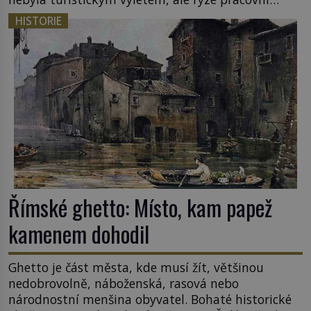
cestou se zištnými úmysly. Jaký cíl Casanova
HISTORIE
sledoval, když se například procházel uličkami
lotyšské Rigy? Casanova v Pobaltí kontaktoval
tamní zednářské lóže. Nebyl v této oblasti žádným
nováčkem, protože do zednářské […]
Římské ghetto: Místo, kam papež
kamenem dohodil
Ghetto je část města, kde musí žít, většinou
nedobrovolně, náboženská, rasová nebo
národnostní menšina obyvatel. Bohaté historické