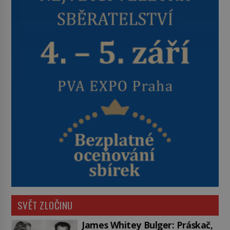
SVĚT ZLOČINU
James Whitey Bulger: Práskač,