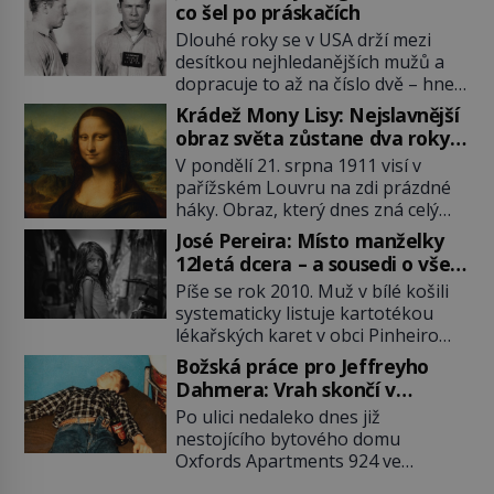
co šel po práskačích
Dlouhé roky se v USA drží mezi
desítkou nejhledanějších mužů a
dopracuje to až na číslo dvě – hned
po Usámovi bin Ládinovi (1957–
Krádež Mony Lisy: Nejslavnější
2011). To je James „Whitey“ Bulger
obraz světa zůstane dva roky
(1929–2018) viněný ze spoluúčasti
nezvěstný
V pondělí 21. srpna 1911 visí v
na 19 vraždách, vydírání a lichvy. A
pařížském Louvru na zdi prázdné
samozřejmě, krom toho je ještě
háky. Obraz, který dnes zná celý
drogový dealer, který neváhá
svět, je pryč. Zpočátku si nikdo
odstranit z cesty všechny práskače,
José Pereira: Místo manželky
nemyslí, že jde o krádež.
zatímco […]
12letá dcera – a sousedi o všem
Zaměstnanci jsou přesvědčeni, že
vědí!
Píše se rok 2010. Muž v bílé košili
Mona Lisa je jen v restaurátorské
systematicky listuje kartotékou
dílně nebo u fotografa. Když se
lékařských karet v obci Pinheiro
ukáže pravda, propukne jeden z
ležící asi 20 kilometrů od farmy s
největších honů na zloděje v […]
Božská práce pro Jeffreyho
podivínským majitelem. Něco tu
Dahmera: Vrah skončí v
nesedí. Ledaže… Ledaže by ta
tratolišti krve ve vězeňských
Po ulici nedaleko dnes již
mladá dívka z farmy byla ne
umývárnách
nestojícího bytového domu
manželkou, ale dcerou – a všechny
Oxfords Apartments 924 ve
ty děti byly zplozené v incestu. Na
wisconsinském Milwaukee se
sociálním odboru jednoho z […]