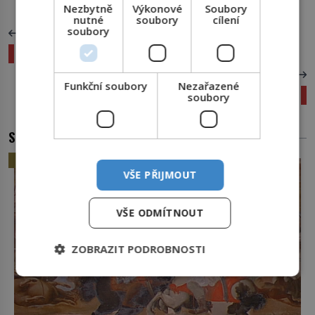
Nezbytně
Výkonové
Soubory
nutné
soubory
cílení
soubory
PŘEDCHOZÍ ČLÁNEK
VIDEO: 5 depresivních dětských pořadů
DALŠÍ ČLÁNEK
Funkční soubory
Nezařazené
Co všechno se dá vytisknout na 3D tiskárně?
soubory
SOUVISEJÍCÍ ČLÁNKY
HISTORIE
VŠE PŘIJMOUT
VŠE ODMÍTNOUT
ZOBRAZIT PODROBNOSTI