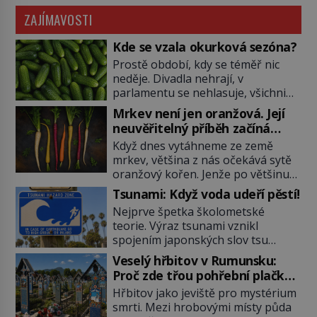
ZAJÍMAVOSTI
Kde se vzala okurková sezóna?
Prostě období, kdy se téměř nic
neděje. Divadla nehrají, v
parlamentu se nehlasuje, všichni
jsou na dovolené a média tak
Mrkev není jen oranžová. Její
nemají o čem mluvit a psát. A
neuvěřitelný příběh začíná
vymýšlejí si proto témata, které
fialovou barvou
Když dnes vytáhneme ze země
nikoho nezajímají. Proč je však ona
mrkev, většina z nás očekává sytě
letní doba spojovaná zrovna s
oranžový kořen. Jenže po většinu
okurkami? Okurkovou sezónu
své historie je mrkev všechno
známe už od poloviny 19. století,
Tsunami: Když voda udeří pěstí!
možné, jen ne oranžová. Je fialová,
ovšem jako Češi […]
Nejprve špetka školometské
žlutá, bílá, někdy dokonce téměř
teorie. Výraz tsunami vznikl
černá. Až díky stovkám let
spojením japonských slov tsu
pečlivého šlechtění se z ní stává
(přístav) a nami (vlna). Jedná se o
zelenina, bez které si českou
Veselý hřbitov v Rumunsku:
dlouhou vlnu, která je na volném
zahradu ani nedokážeme
Proč zde třou pohřební plačky
moři takřka nepostřehnutelná.
představit. Její příběh je […]
bídu s nouzí?
Hřbitov jako jeviště pro mystérium
Ačkoli je vlnová délka tsunami i 300
smrti. Mezi hrobovými místy půda
kilometrů, výška vlny na volném