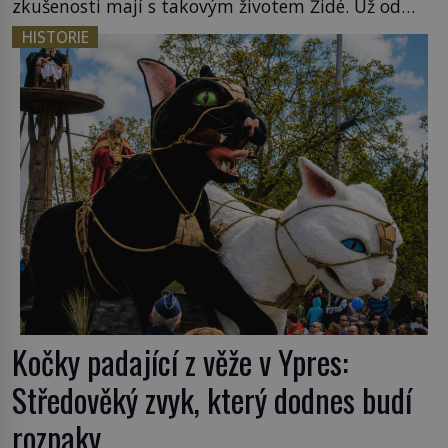
zkušenosti mají s takovým životem Židé. Už od
středověku jsou totiž v každou chvíli nuceni v
HISTORIE
nějakém žít. Mezi ty nejslavnější patří i římské
ghetto založené v roce 1555. Pokud jde o vztah
k Židům, nemá se Řím čím chlubit. […]
Kočky padající z věže v Ypres:
Středověký zvyk, který dodnes budí
rozpaky