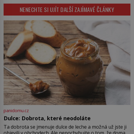
potácí zcela zmatený 14letý
NENECHTE SI UJÍT DALŠÍ ZAJÍMAVÉ ČLÁNKY
Konerak Sinthasomphone. Když ho
zastaví policejní hlídka, ochable jí
nadiktuje adresu „jeho kamaráda“.
Strážníci ho dopraví zpět do
udaného bytu. Oním „kamarádem“
je ovšem jeden z nejslavnějších
vrahů, Jeffrey Dahmer (1960–1994).
Je 27. května 1991. […]
panidomu.cz
Dulce: Dobrota, které neodoláte
Ta dobrota se jmenuje dulce de leche a možná už jste ji
objevili v obchodech. Ale nepochybujte o tom, že doma