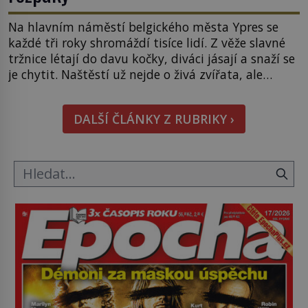
Na hlavním náměstí belgického města Ypres se
každé tři roky shromáždí tisíce lidí. Z věže slavné
tržnice létají do davu kočky, diváci jásají a snaží se
je chytit. Naštěstí už nejde o živá zvířata, ale
jenom o plyšové suvenýry. Kdysi to ale bylo jinak.
Tato veselá podívaná připomíná jeden z
DALŠÍ ČLÁNKY Z RUBRIKY ›
nejpodivnějších a zároveň nejkrutějších zvyků […]