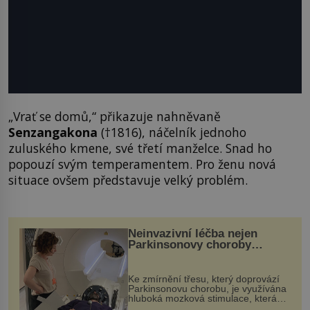
„Vrať se domů,“ přikazuje nahněvaně
Senzangakona
(†1816), náčelník jednoho
zuluského kmene, své třetí manželce. Snad ho
popouzí svým temperamentem. Pro ženu nová
situace ovšem představuje velký problém.
Neinvazivní léčba nejen
Parkinsonovy choroby
pomocí ultrazvukové
„helmy“
Ke zmírnění třesu, který doprovází
Parkinsonovu chorobu, je využívána
hluboká mozková stimulace, která
však vyžaduje vysoce invazivní