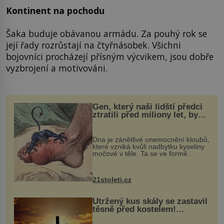
Kontinent na pochodu
Šaka buduje obávanou armádu. Za pouhý rok se
její řady rozrůstají na čtyřnásobek. Všichni
bojovníci procházejí přísným výcvikem, jsou dobře
vyzbrojení a motivováni.
Gen, který naši lidští předci
ztratili před miliony let, by
mohl pomoci s léčbou
„nemoci králů“
Dna je zánětlivé onemocnění kloubů,
které vzniká kvůli nadbytku kyseliny
močové v těle. Ta se ve formě
krystalků ukládá v blízkosti kloubů,
nejčastěji přitom postihuje palce na
nohou, a způsobuje bole...
21stoleti.cz
Utržený kus skály se zastavil
těsně před kostelem!
Ochránila ho boží síla?