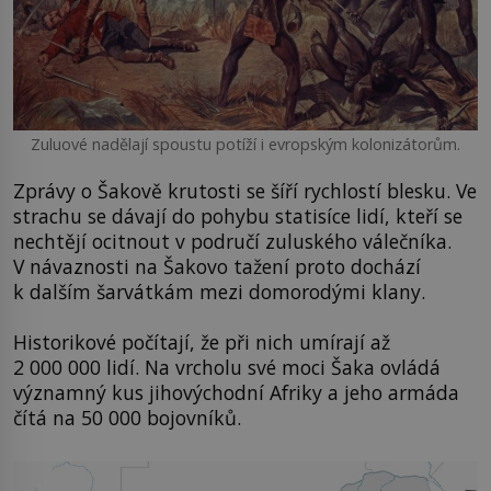
Zuluové nadělají spoustu potíží i evropským kolonizátorům.
Zprávy o Šakově krutosti se šíří rychlostí blesku. Ve
strachu se dávají do pohybu statisíce lidí, kteří se
nechtějí ocitnout v područí zuluského válečníka.
V návaznosti na Šakovo tažení proto dochází
k dalším šarvátkám mezi domorodými klany.
Historikové počítají, že při nich umírají až
2 000 000 lidí. Na vrcholu své moci Šaka ovládá
významný kus jihovýchodní Afriky a jeho armáda
čítá na 50 000 bojovníků.