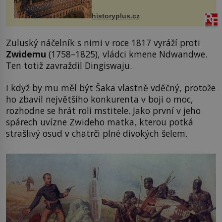
na něm dal mimořádně záležet. Jeho
stavební plány by při ...
historyplus.cz
Zuluský náčelník s nimi v roce 1817 vyráží proti
Zwidemu
(1758–1825), vládci kmene Ndwandwe.
Ten totiž zavraždil Dingiswaju.
I když by mu měl být Šaka vlastně vděčný, protože
ho zbavil největšího konkurenta v boji o moc,
rozhodne se hrát roli mstitele. Jako první v jeho
spárech uvízne Zwideho matka, kterou potká
strašlivý osud v chatrči plné divokých šelem.