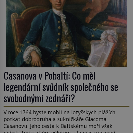
Casanova v Pobaltí: Co měl
legendární svůdník společného se
svobodnými zednáři?
V roce 1764 byste mohli na lotyšských plážích
potkat dobrodruha a sukničkáře Giacoma
Casanovu. Jeho cesta k Baltskému moři však
nebyla turistickým výletem, ale ryze pracovní