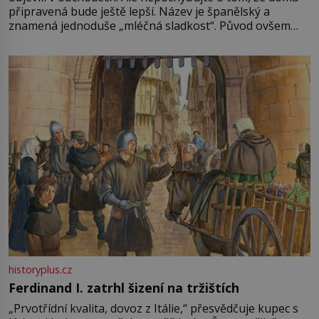
připravená bude ještě lepší. Název je španělský a
znamená jednoduše „mléčná sladkost“. Původ ovšem
není úplně jednoznačný, o autorství této receptury se
pře hned několik latinskoamerických zemí a k tomu
Francie, kde se traduje,
historyplus.cz
Ferdinand I. zatrhl šizení na tržištích
„Prvotřídní kvalita, dovoz z Itálie,“ přesvědčuje kupec s