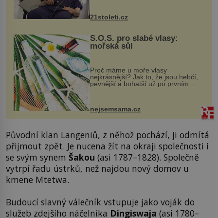
zákrok. Ultrazvuk zase není vhodný
k dostatečně přesnému zacílení ...
21stoleti.cz
S.O.S. pro slabé vlasy:
mořská sůl
Proč máme u moře vlasy
nejkrásnější? Jak to, že jsou hebčí,
pevnější a bohatší už po prvním
vykoupání? Protože sůl obsažená v
mořské vodě má blahodárný vliv.
Nejen na tělo a pokožku, ale i na
nejsemsama.cz
vlasy. ...
Původní klan Langeniů, z něhož pochází, ji odmítá
přijmout zpět. Je nucena žít na okraji společnosti i
se svým synem
Šakou
(asi 1787–1828). Společně
vytrpí řadu ústrků, než najdou nový domov u
kmene Mtetwa.
Budoucí slavný válečník vstupuje jako voják do
služeb zdejšího náčelníka
Dingiswaja
(asi 1780–