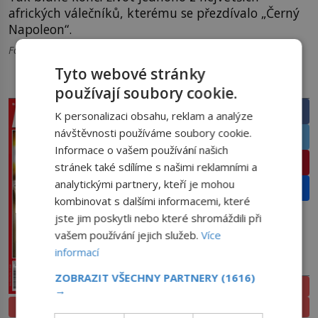
afrických válečníků, kterému se přezdívalo „Černý
Napoleon“.
Foto: wikipedia.org, wordpress.com
Tyto webové stránky
PRÁVĚ V PRODEJI
SDÍLEJTE ČLÁNEK
používají soubory cookie.
Facebook
K personalizaci obsahu, reklam a analýze
návštěvnosti používáme soubory cookie.
Twitter
Informace o vašem používání našich
Pinterest
stránek také sdílíme s našimi reklamními a
analytickými partnery, kteří je mohou
Email
kombinovat s dalšími informacemi, které
jste jim poskytli nebo které shromáždili při
vašem používání jejich služeb.
Více
informací
PŘEDPLATNÉ
ZOBRAZIT VŠECHNY PARTNERY
(1616)
ELEKTRONICKÉ
→
PROLISTOVAT
TIŠTĚNÉ