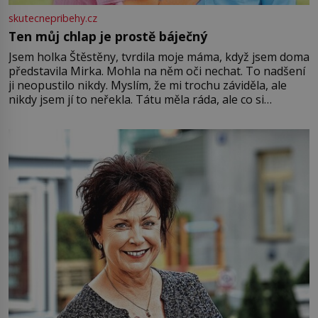
skutecnepribehy.cz
Ten můj chlap je prostě báječný
Jsem holka Štěstěny, tvrdila moje máma, když jsem doma
představila Mirka. Mohla na něm oči nechat. To nadšení
ji neopustilo nikdy. Myslím, že mi trochu záviděla, ale
nikdy jsem jí to neřekla. Tátu měla ráda, ale co si
pamatuji, tak jsme s Mirkem byli zamilovaní mnohem víc.
Jsme spolu moc rádi Tehdy byla jiná doba, když