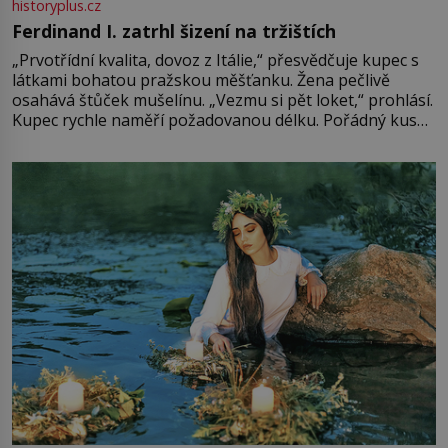
historyplus.cz
Ferdinand I. zatrhl šizení na tržištích
„Prvotřídní kvalita, dovoz z Itálie,“ přesvědčuje kupec s
látkami bohatou pražskou měšťanku. Žena pečlivě
osahává štůček mušelínu. „Vezmu si pět loket,“ prohlásí.
Kupec rychle naměří požadovanou délku. Pořádný kus
mu přitom zůstane za prsty… „Na šaty ho bude málo,
milostpaní. Stačí jenom na sukni,“ zhodnotí švadlena
množství růžového mušelínu. „Ošidili vás, podívejte.“
Vezme do ruky dřevěnou