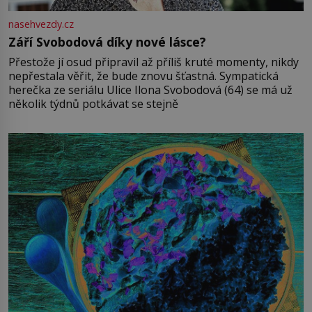
nasehvezdy.cz
Září Svobodová díky nové lásce?
Přestože jí osud připravil až příliš kruté momenty, nikdy
nepřestala věřit, že bude znovu šťastná. Sympatická
herečka ze seriálu Ulice Ilona Svobodová (64) se má už
několik týdnů potkávat se stejně