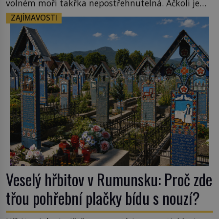
volném moři takřka nepostřehnutelná. Ačkoli je
vlnová délka tsunami i 300 kilometrů, výška vlny
ZAJÍMAVOSTI
na volném moři je maximálně 1,5 metru. Máme se
podobné obří vlny obávat i v Evropě? Vznik
tsunami si […]
Veselý hřbitov v Rumunsku: Proč zde
třou pohřební plačky bídu s nouzí?