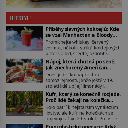
LIFESTYLE
Příběhy slavných koktejlů: Kde
se vzal Manhattan a Bloody
Mary?
Promíchejte whiskey, červený
vermut, několik střiků koktejlových
bitters a led, sceďte, ozdobte
koktejlovou třešinkou a tadá…
Nápoj, která chutná po seně.
Manhattan je tu! A pokud to má být
Jak znechucený Američan
skutečně on, dejte si pozor, ať
vymyslel brčko
Dnes je brčko naprostou
místo klasické americké rye
samozřejmostí. Jenže ještě v 19.
whiskey či klidně bourbonu
století lidé upíjejí limonády i
nepoužijete skotskou whisku. Co
koktejly dutými stébly žita nebo
se stane? Inu, koktejl bude stále
Kufr, který se konečně rozjede.
žitné slámy. Fungují sice dobře,
skvělý, ale už to nebude
Proč lidé čekají na kolečka
mají ale jednu nepříjemnou
Manhattan ale […]
téměř pět tisíc let?
Kolo patří k nejstarším vynálezům
vlastnost po chvíli se rozmáčejí a
lidstva, ale kufr na kolečkách se
nápoji dodávají travnatou příchuť.
objevuje až ve 20. století. Po tisíce
Právě tahle drobná nepříjemnost
let lidé vláčejí těžká zavazadla v
přivede amerického výrobce
První plastické operace: Když