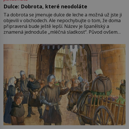
Dulce: Dobrota, které neodoláte
Ta dobrota se jmenuje dulce de leche a možná už jste ji
objevili v obchodech. Ale nepochybujte o tom, že doma
připravená bude ještě lepší. Název je španělský a
znamená jednoduše „mléčná sladkost“. Původ ovšem
není úplně jednoznačný, o autorství této receptury se
pře hned několik latinskoamerických zemí a k tomu
Francie, kde se traduje,