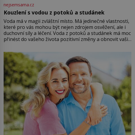
nejsemsama.cz
Kouzlení s vodou z potoků a studánek
Voda má v magii zvláštní místo. Má jedinečné vlastnosti,
které pro vás mohou být nejen zdrojem osvěžení, ale i
duchovní síly a léčení. Voda z potoků a studánek má moc
přinést do vašeho života pozitivní změny a obnovit vaši
energii. Využitím těchto přírodních zdrojů v magii
můžete obohatit své rituály a přinést do svého života
větší harmonii a klid. Je důležité