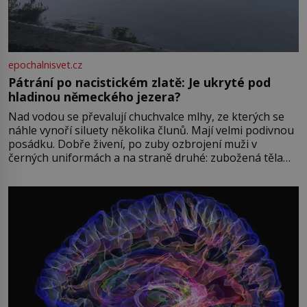
epochalnisvet.cz
Pátrání po nacistickém zlatě: Je ukryté pod
hladinou německého jezera?
Nad vodou se převalují chuchvalce mlhy, ze kterých se
náhle vynoří siluety několika člunů. Mají velmi podivnou
posádku. Dobře živení, po zuby ozbrojení muži v
černých uniformách a na straně druhé: zubožená těla
oblečená v chatrných vězeňských hadrech. Co tato
přízračná scéna znamená? Je jaro roku 1945, druhá
světová válka se chýlí ke konci. Jezero Stolpsee