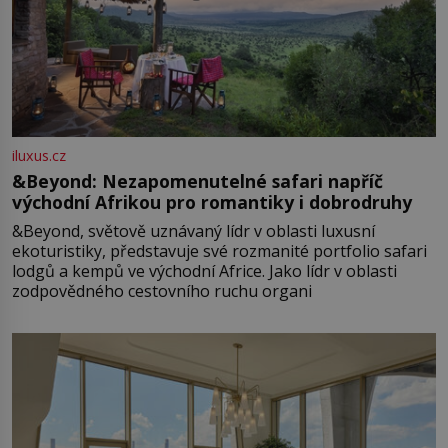
iluxus.cz
&Beyond: Nezapomenutelné safari napříč
východní Afrikou pro romantiky i dobrodruhy
&Beyond, světově uznávaný lídr v oblasti luxusní
ekoturistiky, představuje své rozmanité portfolio safari
lodgů a kempů ve východní Africe. Jako lídr v oblasti
zodpovědného cestovního ruchu organi