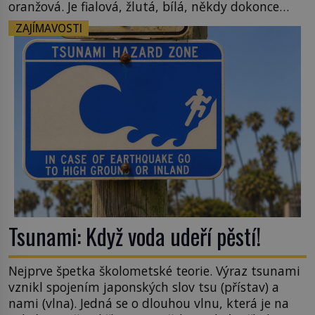
oranžová. Je fialová, žlutá, bílá, někdy dokonce
téměř černá. Až díky stovkám let pečlivého
ZAJÍMAVOSTI
šlechtění se z ní stává zelenina, bez které si českou
zahradu ani nedokážeme představit. Její příběh je
[…]
Tsunami: Když voda udeří pěstí!
Nejprve špetka školometské teorie. Výraz tsunami
vznikl spojením japonských slov tsu (přístav) a
nami (vlna). Jedná se o dlouhou vlnu, která je na