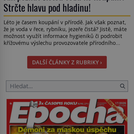
Strčte hlavu pod hladinu!
Léto je časem koupání v přírodě. Jak však poznat,
že je voda v řece, rybníku, jezeře čistá? Jistě, máte
možnost využít informace hygieniků či podrobit
křížovému výslechu provozovatele přírodního
koupaliště. Existuje ale ještě jiná alternativa. Jaká?
Podívat se pod hladinu a zjistit, kdo si onu
DALŠÍ ČLÁNKY Z RUBRIKY ›
konkrétní vodní lokalitu oblíbil už dávno před
vámi. Říká se jim bioindikátory […]