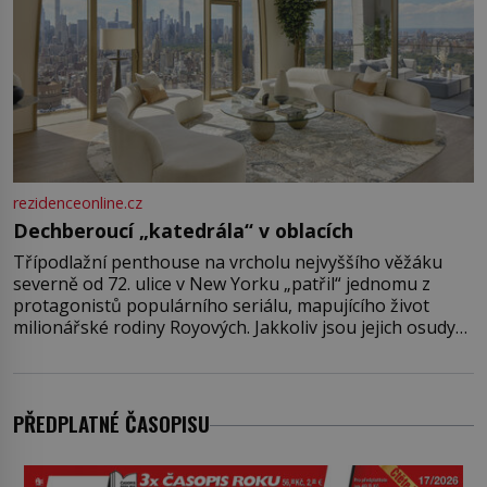
rezidenceonline.cz
Dechberoucí „katedrála“ v oblacích
Třípodlažní penthouse na vrcholu nejvyššího věžáku
severně od 72. ulice v New Yorku „patřil“ jednomu z
protagonistů populárního seriálu, mapujícího život
milionářské rodiny Royových. Jakkoliv jsou jejich osudy
fiktivní, nemovitosti, v nichž „žijí“, jsou velmi reálné.
Ohromující luxusní byt s pěti ložnicemi, čtyřmi
koupelnami a výhledem na Husdon Yards je přitom
jenom jednou z nemovitostí
PŘEDPLATNÉ ČASOPISU