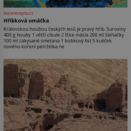
tisicereceptu.cz
Hříbková omáčka
Královskou houbou českých lesů je pravý hřib. Suroviny
400 g houby 1 větší cibule 2 lžíce másla 200 ml šlehačky
100 ml zakysané smetana 1 bobkový list 5 kuliček
nového koření petrželka ne