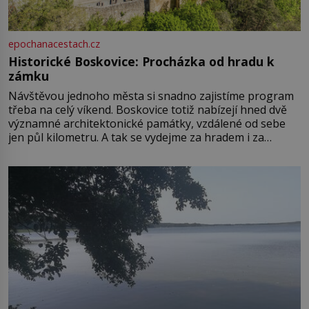
epochanacestach.cz
Historické Boskovice: Procházka od hradu k
zámku
Návštěvou jednoho města si snadno zajistíme program
třeba na celý víkend. Boskovice totiž nabízejí hned dvě
významné architektonické památky, vzdálené od sebe
jen půl kilometru. A tak se vydejme za hradem i za
zámkem do krásné jihomoravské krajiny. Trhová osada
Boskovice na okraji Drahanské vrchoviny vznikla někdy
ve13. století, a už v roce 1313 kronikáři zaznamenali