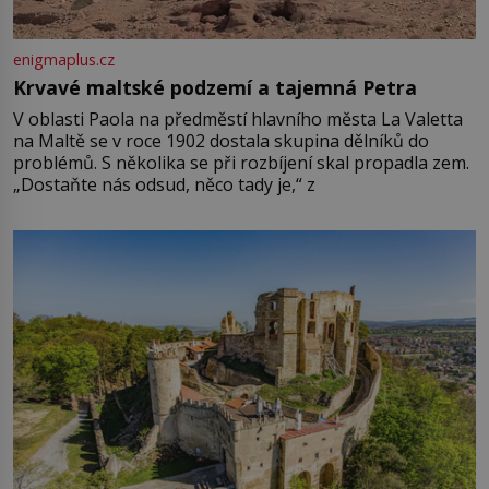
enigmaplus.cz
Krvavé maltské podzemí a tajemná Petra
V oblasti Paola na předměstí hlavního města La Valetta
na Maltě se v roce 1902 dostala skupina dělníků do
problémů. S několika se při rozbíjení skal propadla zem.
„Dostaňte nás odsud, něco tady je,“ z