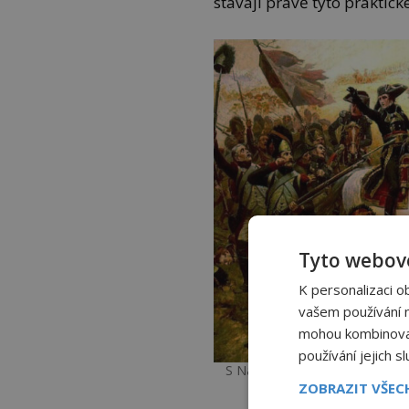
stávají právě tyto praktick
Tyto webové
K personalizaci o
vašem používání na
mohou kombinovat 
používání jejich s
S Napoleonem I. Bonapartem se
FOTO: Alphonse Lal
ZOBRAZIT VŠE