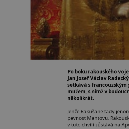
Po boku rakouského voje
Jan Josef Václav Radecký 
setkává s francouzským
mužem, s nímž v budoucnos
několikrát.
Jenže Rakušané tady jenom 
pevnost Mantovu. Rakousk
v tuto chvíli zůstává na A