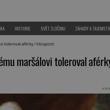
IKA
HISTORIE
SVĚT ZLOČINU
ZÁHADY A TAJEMSTV
i toleroval aférky i hlouposti
nému maršálovi toleroval aférk
6.10.2