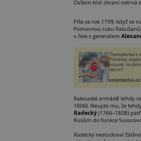
Ovšem klid zbraní netrvá 
Píše se rok 1799, když se na
Pomocnou ruku Rakušanům t
v čele s generálem
Alexan
Transplantace 
Přenesly orgány
kousek osobnos
dárce?
enigmaplus.cz
Rakouské armádě tehdy ve
1806). Neujde mu, že teh
Radecký
(1766‒1858) patří
Rusům do funkce Suvorov
Radecký nestudoval žádnou