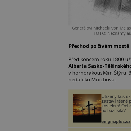
Generálovi Michaelu von Mela
FOTO: Neznámý au
Přechod po živém mostě
Před koncem roku 1800 už 
Alberta Sasko-Těšínskéh
v hornorakouském Štýru. 3
nedaleko Mnichova.
Utržený kus sk
zastavil těsně 
kostelem! Ochr
ho boží síla?
enigmaplus.cz