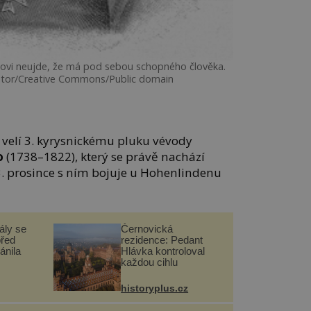
sovi neujde, že má pod sebou schopného člověka.
tor/Creative Commons/Public domain
velí 3. kyrysnickému pluku vévody
o
(1738–1822), který se právě nachází
. prosince s ním bojuje u Hohenlindenu
ály se
Černovická
před
rezidence: Pedant
ánila
Hlávka kontroloval
každou cihlu
historyplus.cz