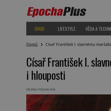
ÚVOD
LIFESTYLE
VĚDA A TECHN
Domů
Císař František I. slavnému maršálov
Císař František I. slav
i hlouposti
HELENA STEJSKALOVÁ