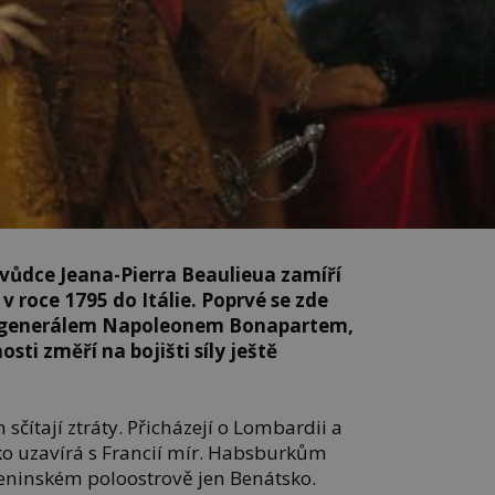
vůdce Jeana-Pierra Beaulieua zamíří
v roce 1795 do Itálie. Poprvé se zde
 generálem Napoleonem Bonapartem,
ti změří na bojišti síly ještě
sčítají ztráty. Přicházejí o Lombardii a
o uzavírá s Francií mír. Habsburkům
peninském poloostrově jen Benátsko.