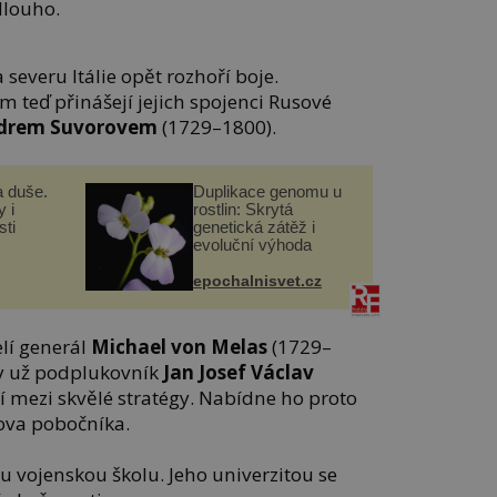
dlouho.
 severu Itálie opět rozhoří boje.
eď přinášejí jejich spojenci Rusové
drem Suvorovem
(1729–1800).
a duše.
Duplikace genomu u
 i
rostlin: Skrytá
ti
genetická zátěž i
evoluční výhoda
epochalnisvet.cz
lí generál
Michael von Melas
(1729–
dy už podplukovník
Jan Josef Václav
 mezi skvělé stratégy. Nabídne ho proto
ova pobočníka.
 vojenskou školu. Jeho univerzitou se