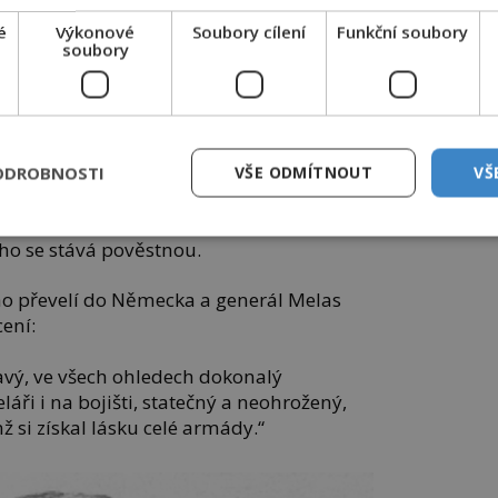
ští
é
Výkonové
Soubory cílení
Funkční soubory
soubory
 června 1800 u Marenga na severu Itálie.
a a francouzskou armádu překvapí
pouští ani ve chvíli, když pod ním po
 pět kulek vězí i v jeho uniformě.
ODROBNOSTI
VŠE ODMÍTNOUT
VŠ
ko zvítězí.
Napoleon I. Bonaparte
otiútok a Rakušany nakonec zažene.
ho se stává pověstnou.
ho převelí do Německa a generál Melas
ení:
vý, ve všech ohledech dokonalý
láři i na bojišti, statečný a neohrožený,
ž si získal lásku celé armády.“