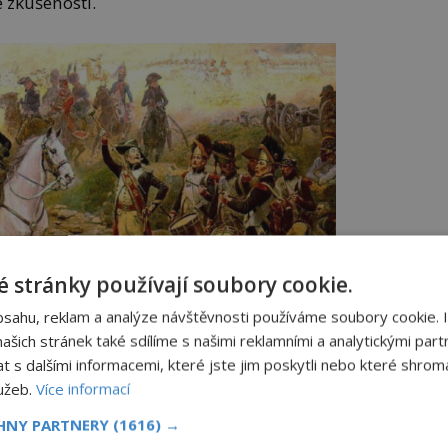
é zkušenosti.
 stránky používají soubory cookie.
bsahu, reklam a analýze návštěvnosti používáme soubory cookie. 
šich stránek také sdílíme s našimi reklamními a analytickými partn
s dalšími informacemi, které jste jim poskytli nebo které shromá
lužeb.
Více informací
 potká několikrát. Například v bitvě u Marenga.
auze/Creative Commons/Public domain
CHNY PARTNERY
(1616) →