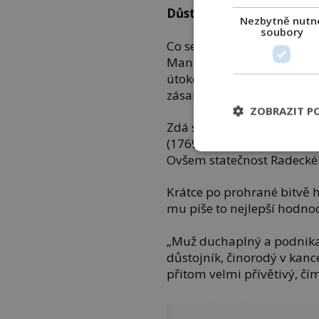
Důstojník bojiště neopou
Nezbytně nutn
soubory
Co se naučil, ukáže už 14.
Manévruje v korytě potok
útokem z boku. Bojiště neo
zásahu střelou umírá kůň a
ZOBRAZIT P
Zdá se, že tentokrát Rakous
(1769–1821) ale zahájí pr
Ovšem statečnost Radecké
Krátce po prohrané bitvě 
mu píše to nejlepší hodnoc
„Muž duchaplný a podnika
důstojník, činorodý v kance
přitom velmi přívětivý, čím