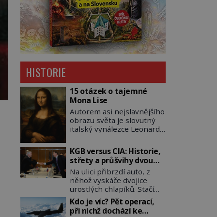
HISTORIE
15 otázek o tajemné
Mona Lise
Autorem asi nejslavnějšího
obrazu světa je slovutný
italský vynálezce Leonardo
da Vinci (1452–1519). Jenže
jeho nevinně usmívající
KGB versus CIA: Historie,
dámu obklopují otazníky,
střety a průšvihy dvou
na některé historici
nejznámějších tajných
Na ulici přibrzdí auto, z
odpověď objeví, jiné
služeb historie
něhož vyskáče dvojice
zůstanou nezodpovězené.
urostlých chlapíků. Stačí
Kam si ji pověsil
pár vteřin a už agresivně
Napoleon? Samotný císař
Kdo je víc? Pět operací,
buší na dveře. O další
Napoleon Bonaparte
při nichž dochází ke
okamžik později vlečou
(1769–1821) má pro malbu