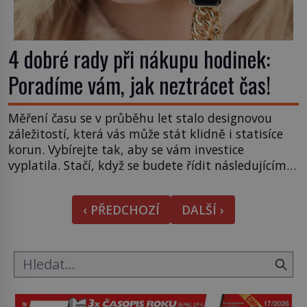
4 dobré rady při nákupu hodinek:
Poradíme vám, jak neztrácet čas!
Měření času se v průběhu let stalo designovou
záležitostí, která vás může stát klidně i statisíce
korun. Vybírejte tak, aby se vám investice
vyplatila. Stačí, když se budete řídit následujícími
radami… 1. Cena Nejprve si musíte ujasnit, jaké
jsou vaše finanční možnosti. Nemá smysl koupit
‹ PŘEDCHOZÍ
DALŠÍ ›
takové, které váš rozpočet na prach rozdrtí a vy
pak nebudete […]