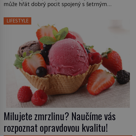
může hřát dobrý pocit spojený s šetrným
přístupem k přírodě. Nejrůznější korále, náramky
a náušnice jsou ze dřeva vyráběny už několik
LIFESTYLE
dekád. Současný trh však nabízí i jiné varianty.
Hitem sezony jsou dřevěné sluneční brýle, které
nejenže […]
Milujete zmrzlinu? Naučíme vás
rozpoznat opravdovou kvalitu!