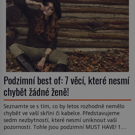
omlazující […]
Podzimní best of: 7 věcí, které nesmí
chybět žádné ženě!
Seznamte se s tím, co by letos rozhodně nemělo
chybět ve vaší skříni či kabelce. Představujeme
sedm nezbytností, které nesmí uniknout vaší
pozornosti. Tohle jsou podzimní MUST HAVE! 1.
Klobouk Kovbojský styl má šmrnc. Nejspíš je to