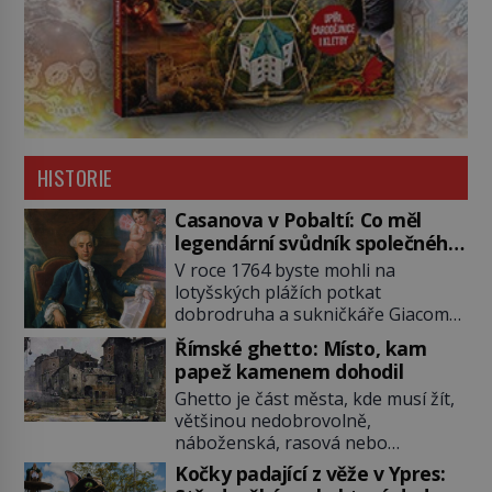
HISTORIE
Casanova v Pobaltí: Co měl
legendární svůdník společného
se svobodnými zednáři?
V roce 1764 byste mohli na
lotyšských plážích potkat
dobrodruha a sukničkáře Giacoma
Casanovu. Jeho cesta k Baltskému
Římské ghetto: Místo, kam
moři však nebyla turistickým
papež kamenem dohodil
výletem, ale ryze pracovní cestou
Ghetto je část města, kde musí žít,
se zištnými úmysly. Jaký cíl
většinou nedobrovolně,
Casanova sledoval, když se
náboženská, rasová nebo
například procházel uličkami
národnostní menšina obyvatel.
lotyšské Rigy? Casanova v Pobaltí
Kočky padající z věže v Ypres:
Bohaté historické zkušenosti mají s
kontaktoval tamní zednářské lóže.