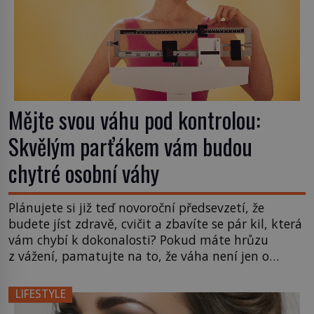
Mějte svou váhu pod kontrolou:
Skvělým parťákem vám budou
chytré osobní váhy
Plánujete si již teď novoroční předsevzetí, že
budete jíst zdravě, cvičit a zbavíte se pár kil, která
vám chybí k dokonalosti? Pokud máte hrůzu
z vážení, pamatujte na to, že váha není jen o
kilogramech. Udělejte něco pro sebe, seberte
odvahu a přečtěte si, co všechno vám může osobní
LIFESTYLE
váha prozradit. A jelikož se Vánoce blíží, […]