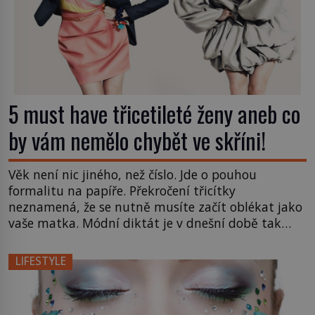
5 must have třicetileté ženy aneb co
by vám nemělo chybět ve skříni!
Věk není nic jiného, než číslo. Jde o pouhou
formalitu na papíře. Překročení třicítky
neznamená, že se nutně musíte začít oblékat jako
vaše matka. Módní diktát je v dnešní době tak
rozmanitý, že můžete v podstatě nosit cokoliv a
kdykoliv. Existují ovšem kousky, které by vám
LIFESTYLE
neměly uniknout. 1. Sako bez rukávů Zhlédla jste
se v distingované […]