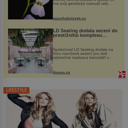
má svůj genetický manuál celý
dvakrát. Přesně to se občas v
přírodě stane – a podle nového
výzkumu to může být pro druhy
epochalnisvet.cz
vstupenka...
LD Seating dodala sezení do
prestižního komplexu
MediaCityUK v Salfordu
Společnost LD Seating dodala na
míru navržené sezení pro dvě
výjimečné realizace kanceláří v
areálu MediaCityUK v anglickém
Salfordu – konkrétně do budov Blue
Tower a Orange Tower. Komplex
iluxus.cz
budov Media...
LIFESTYLE