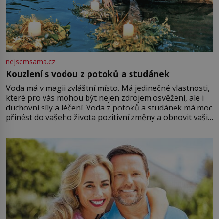
nejsemsama.cz
Kouzlení s vodou z potoků a studánek
Voda má v magii zvláštní místo. Má jedinečné vlastnosti,
které pro vás mohou být nejen zdrojem osvěžení, ale i
duchovní síly a léčení. Voda z potoků a studánek má moc
přinést do vašeho života pozitivní změny a obnovit vaši
energii. Využitím těchto přírodních zdrojů v magii
můžete obohatit své rituály a přinést do svého života
větší harmonii a klid. Je důležité