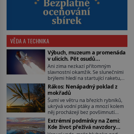
VĚDA A TECHNIKA
Výbuch, muzeum a promenáda
v ulicích. Pět osudů
nejslavnějších raketoplánů
Ani zima nezkazí přítomným
slavnostní okamžik. Se slunečními
brýlemi hledí na startující raketu,
která má do vesmíru vynést kromě
Rákos: Nenápadný poklad z
posádky také obyčejnou učitelku.
mokřadů
Po několika sekundách všem
Šumí ve větru na březích rybníků,
ztuhnou úsměvy, stroj totiž
ukrývá vodní ptáky a mnozí kolem
exploduje. Jejich konstrukce není
něj procházejí bez povšimnutí.
z levného kraje, daňové poplatníky
Přesto právě rákos pomáhal stavět
stojí miliardy dolarů. Na druhou
Extrémní podmínky na Zemi:
domy, vyrábět lodě, zapisovat první
stranu zvládnou jen představitelné
Kde život přežívá navzdory
texty a inspiroval řadu pověstí.
věci. Na malé kousky Název:
všemu