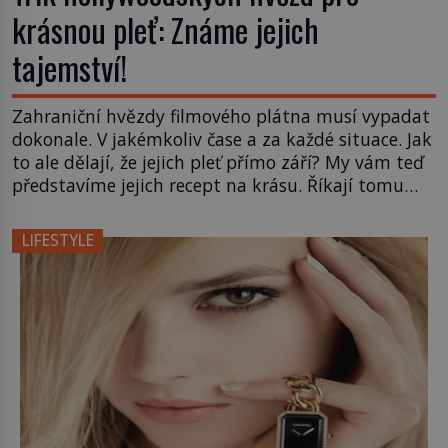
krásnou pleť: Známe jejich
tajemství!
Zahraniční hvězdy filmového plátna musí vypadat
dokonale. V jakémkoliv čase a za každé situace. Jak
to ale dělají, že jejich pleť přímo září? My vám teď
představíme jejich recept na krásu. Říkají tomu
hollywoodské koktejly mládí a neseženete je
v žádné drogerii ani lékárně, zamířit pro ně musíte
LIFESTYLE
do specializovaných anti-aging klinik. Jde totiž o
speciálně vytvořené […]