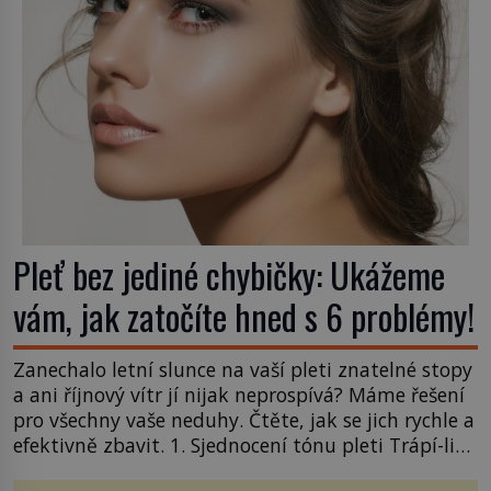
Pleť bez jediné chybičky: Ukážeme
vám, jak zatočíte hned s 6 problémy!
Zanechalo letní slunce na vaší pleti znatelné stopy
a ani říjnový vítr jí nijak neprospívá? Máme řešení
pro všechny vaše neduhy. Čtěte, jak se jich rychle a
efektivně zbavit. 1. Sjednocení tónu pleti Trápí-li
vás různé skvrnky, stopy po akné a jiné