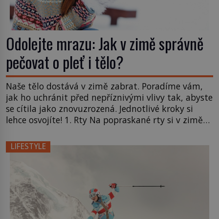
Odolejte mrazu: Jak v zimě správně
pečovat o pleť i tělo?
Naše tělo dostává v zimě zabrat. Poradíme vám,
jak ho uchránit před nepříznivými vlivy tak, abyste
se cítila jako znovuzrozená. Jednotlivé kroky si
lehce osvojíte! 1. Rty Na popraskané rty si v zimě
stěžuje snad každá žena. Znáte ten problém i vy?
Pak při sobě vždy noste hydratační balzám a
LIFESTYLE
používejte ho klidně i několikrát denně. Jednou […]