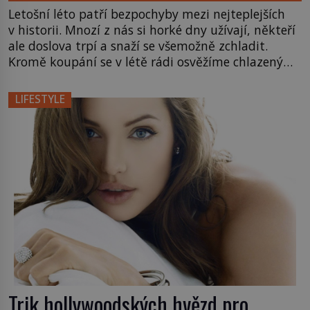
Letošní léto patří bezpochyby mezi nejteplejších
v historii. Mnozí z nás si horké dny užívají, někteří
ale doslova trpí a snaží se všemožně zchladit.
Kromě koupání se v létě rádi osvěžíme chlazenými
nápoji, ale nepohrdneme ani lahodnou zmrzlinou.
Ne o všech zmrzlinách se ale dá říci, že by byly
LIFESTYLE
z kvalitních surovin. Jak ale poznáme, že zmrzlina
svým složením […]
Trik hollywoodských hvězd pro