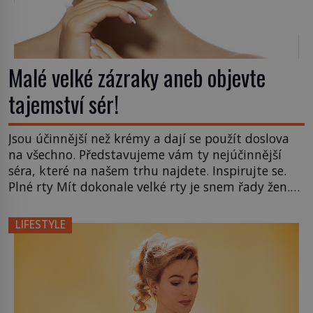
Malé velké zázraky aneb objevte
tajemství sér!
Jsou účinnější než krémy a dají se použít doslova
na všechno. Představujeme vám ty nejúčinnější
séra, které na našem trhu najdete. Inspirujte se.
Plné rty Mít dokonale velké rty je snem řady žen.
Donedávna byla tato úloha připisována přírodě a
nedalo se s ní nic moc dělat. Dnes si však můžete
LIFESTYLE
zakoupit přípravky, které dodají rtům […]