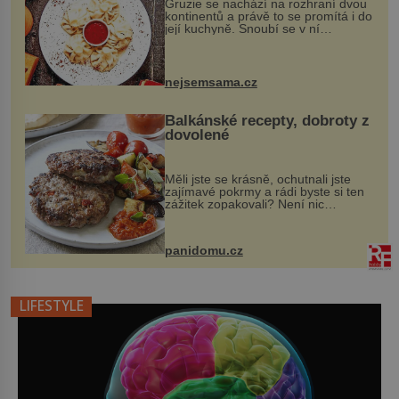
Gruzie se nachází na rozhraní dvou
kontinentů a právě to se promítá i do
její kuchyně. Snoubí se v ní
evropské a asijské chutě a díky tomu
vznikají rozmanité a chuťově bohaté
pokrmy, které rozhodně st...
nejsemsama.cz
Balkánské recepty, dobroty z
dovolené
Měli jste se krásně, ochutnali jste
zajímavé pokrmy a rádi byste si ten
zážitek zopakovali? Není nic
snazšího. Pljeskavica (10 porcí)
Možná jste ji ochutnali na dovolené v
bývalé Jugoslávii, lze ji vi...
panidomu.cz
LIFESTYLE