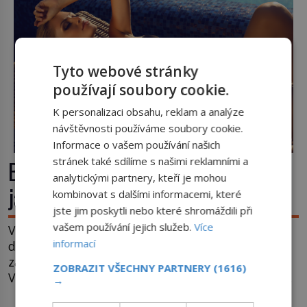
Tyto webové stránky
používají soubory cookie.
K personalizaci obsahu, reklam a analýze
návštěvnosti používáme soubory cookie.
Informace o vašem používání našich
stránek také sdílíme s našimi reklamními a
Bronzová pokožka na věky: 8 tipů,
analytickými partnery, kteří je mohou
jak si udržíte opálení
kombinovat s dalšími informacemi, které
jste jim poskytli nebo které shromáždili při
vašem používání jejich služeb.
Více
Věnovala jste v létě většinu času slunění s cílem
informací
dosáhnout krásného opálení, avšak pokožka vám
začíná pomalu, ale jistě blednout? A co teď?
ZOBRAZIT VŠECHNY PARTNERY
(1616)
Věnujte pozornost následujícím radám, které vám
→
pomohou bronzovou barvu udržet 1.