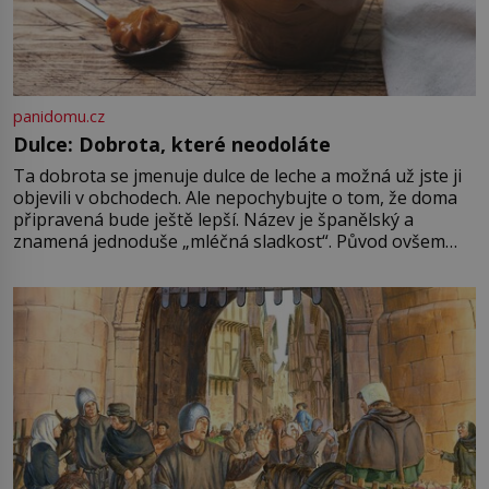
panidomu.cz
Dulce: Dobrota, které neodoláte
Ta dobrota se jmenuje dulce de leche a možná už jste ji
objevili v obchodech. Ale nepochybujte o tom, že doma
připravená bude ještě lepší. Název je španělský a
znamená jednoduše „mléčná sladkost“. Původ ovšem
není úplně jednoznačný, o autorství této receptury se
pře hned několik latinskoamerických zemí a k tomu
Francie, kde se traduje,