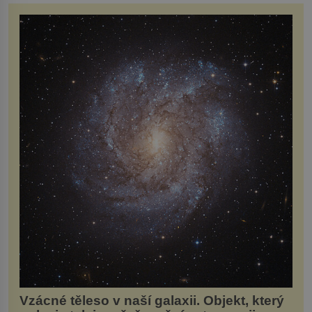
proto, že z něho vyzařuje nespoutaná svoboda a
aura divokosti. Hlavním prvkem pak není nic
jiného, než klobouk. Pokud si […]
Vzácné těleso v naší galaxii. Objekt, který