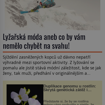
Lyžařská móda aneb co by vám
nemělo chybět na svahu!
Sjíždění zasněžených kopců už dávno nepatří
výhradně mezi sportovní aktivity. Z lyžování se
pomalu ale jistě stává módní záležitost, kde se jak
ženy, tak muži, předhání v originálnějším a
stylovějším pojetí svých zimních outfitů. Kdo říká,
že funkční věci nemohou být krásné? Podívejte se,
Duplikace genomu u rostlin:
bez čeho byste na sjezdovku neměli v žádném
Skrytá genetická zátěž i
evoluční výhoda
případě vyrazit! Zimní bunda Při výběru […]
Představte si, že by se rostlina
jednou ráno probudila a zjistila, že