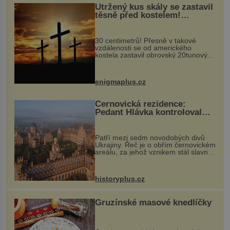
nedokonalosti, kvůli kterým nevypadá váš obličej
Utržený kus skály se zastavil
esteticky, porozhlédněte se po BB krému, který […]
těsně před kostelem!
Ochránila ho boží síla?
30 centimetrů! Přesně v takové
vzdálenosti se od amerického
kostela zastavil obrovský 20tunový
balvan, který se v květnu 2014
nečekaně odtrhl od nedaleké skály
při její demolici. Podle místních stojí
enigmaplus.cz
...
Černovická rezidence:
Pedant Hlávka kontroloval
každou cihlu
Patří mezi sedm novodobých divů
Ukrajiny. Řeč je o obřím černovickém
areálu, za jehož vznikem stál slavný
český architekt Josef Hlávka. Ten si
na něm dal mimořádně záležet. Jeho
stavební plány by při ...
historyplus.cz
Gruzínské masové knedlíčky