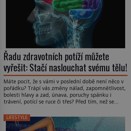
Řadu zdravotních potíží můžete
vyřešit: Stačí naslouchat svému tělu!
Máte pocit, že s vámi v poslední době není něco v
pořádku? Trápí vás změny nálad, zapomnětlivost,
bolesti hlavy a zad, únava, poruchy spánku i
trávení, potící se ruce či třes? Před tím, než se
začnete plašit, že trpíte vážnou nemocí, zkuste
hledat odpověď jinde. Možná totiž váš mozek
LIFESTYLE
neprodukuje dostatečné množství látek zvaných
neurotransmitery. […]