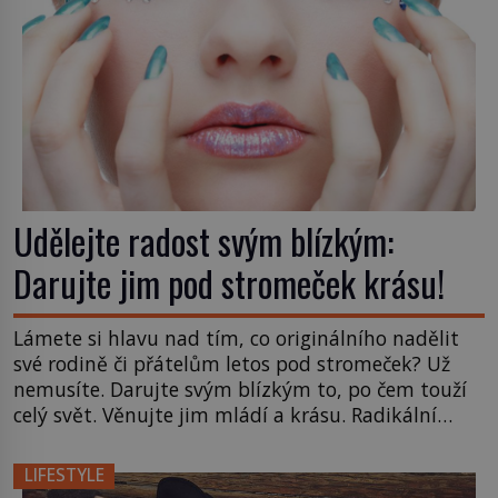
Udělejte radost svým blízkým:
Darujte jim pod stromeček krásu!
Lámete si hlavu nad tím, co originálního nadělit
své rodině či přátelům letos pod stromeček? Už
nemusíte. Darujte svým blízkým to, po čem touží
celý svět. Věnujte jim mládí a krásu. Radikální
omlazení pleti: Facelifting Jestliže vám zrcadlo
nemilosrdně ukazuje první vrásky, na které je
LIFESTYLE
podle vás ještě dost času, neváhejte a nadělte si