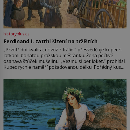
historyplus.cz
Ferdinand I. zatrhl šizení na tržištích
„Prvotřídní kvalita, dovoz z Itálie,“ přesvědčuje kupec s
látkami bohatou pražskou měšťanku. Žena pečlivě
osahává štůček mušelínu. „Vezmu si pět loket,“ prohlásí.
Kupec rychle naměří požadovanou délku. Pořádný kus
mu přitom zůstane za prsty… „Na šaty ho bude málo,
milostpaní. Stačí jenom na sukni,“ zhodnotí švadlena
množství růžového mušelínu. „Ošidili vás, podívejte.“
Vezme do ruky dřevěnou