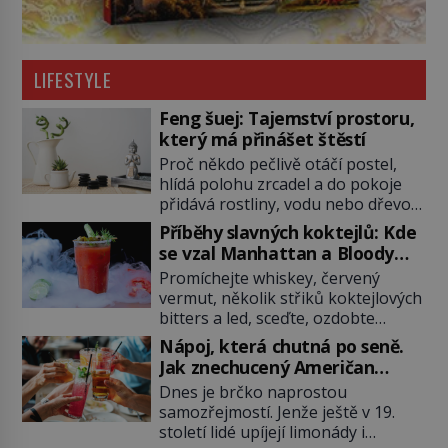
LIFESTYLE
Feng šuej: Tajemství prostoru,
který má přinášet štěstí
Proč někdo pečlivě otáčí postel,
hlídá polohu zrcadel a do pokoje
přidává rostliny, vodu nebo dřevo?
Feng šuej tvrdí, že domov není jen
Příběhy slavných koktejlů: Kde
soubor zdí a nábytku. Je to prostor,
se vzal Manhattan a Bloody
kterým proudí energie čchi a jeho
Mary?
Promíchejte whiskey, červený
uspořádání může ovlivňovat, jak se
vermut, několik střiků koktejlových
v něm člověk cítí. Feng šuej má
bitters a led, sceďte, ozdobte
kořeny ve staré Číně a jeho historie
koktejlovou třešinkou a tadá…
[…]
Nápoj, která chutná po seně.
Manhattan je tu! A pokud to má být
Jak znechucený Američan
skutečně on, dejte si pozor, ať
vymyslel brčko
Dnes je brčko naprostou
místo klasické americké rye
samozřejmostí. Jenže ještě v 19.
whiskey či klidně bourbonu
století lidé upíjejí limonády i
nepoužijete skotskou whisku. Co