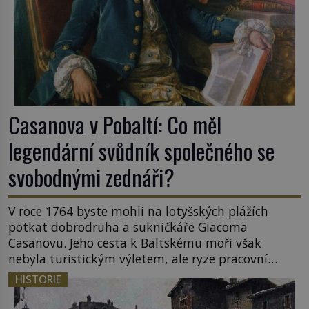
Casanova v Pobaltí: Co měl
legendární svůdník společného se
svobodnými zednáři?
V roce 1764 byste mohli na lotyšských plážích
potkat dobrodruha a sukničkáře Giacoma
Casanovu. Jeho cesta k Baltskému moři však
nebyla turistickým výletem, ale ryze pracovní
cestou se zištnými úmysly. Jaký cíl Casanova
HISTORIE
sledoval, když se například procházel uličkami
lotyšské Rigy? Casanova v Pobaltí kontaktoval