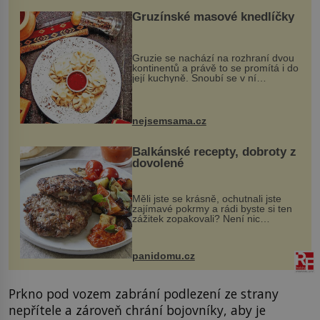
Gruzínské masové knedlíčky
Gruzie se nachází na rozhraní dvou
kontinentů a právě to se promítá i do
její kuchyně. Snoubí se v ní
evropské a asijské chutě a díky tomu
vznikají rozmanité a chuťově bohaté
pokrmy, které rozhodně st...
nejsemsama.cz
Balkánské recepty, dobroty z
dovolené
Měli jste se krásně, ochutnali jste
zajímavé pokrmy a rádi byste si ten
zážitek zopakovali? Není nic
snazšího. Pljeskavica (10 porcí)
Možná jste ji ochutnali na dovolené v
bývalé Jugoslávii, lze ji vi...
panidomu.cz
Prkno pod vozem zabrání podlezení ze strany
nepřítele a zároveň chrání bojovníky, aby je