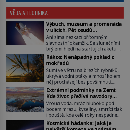
VĚDA A TECHNIKA
Výbuch, muzeum a promenáda
v ulicích. Pět osudů
nejslavnějších raketoplánů
Ani zima nezkazí přítomným
slavnostní okamžik. Se slunečními
brýlemi hledí na startující raketu,
která má do vesmíru vynést kromě
Rákos: Nenápadný poklad z
posádky také obyčejnou učitelku.
mokřadů
Po několika sekundách všem
Šumí ve větru na březích rybníků,
ztuhnou úsměvy, stroj totiž
ukrývá vodní ptáky a mnozí kolem
exploduje. Jejich konstrukce není
něj procházejí bez povšimnutí.
z levného kraje, daňové poplatníky
Přesto právě rákos pomáhal stavět
stojí miliardy dolarů. Na druhou
Extrémní podmínky na Zemi:
domy, vyrábět lodě, zapisovat první
stranu zvládnou jen představitelné
Kde život přežívá navzdory
texty a inspiroval řadu pověstí.
věci. Na malé kousky Název:
všemu
Vroucí voda, mráz hluboko pod
Tato skromná, ale užitečná
Columbia První […]
bodem mrazu, kyseliny, smrtící tlak
rostlina provází člověka už tisíce
i pouště, kde celé roky nespadne
let. Většina lidí vnímá rákos jen jako
jediná kapka deště. Na první
obyčejnou kulisu letního koupání.
Kosmická hádanka: Jaká je
pohled místa, kde nemůže
Stačí se však podívat […]
největší kometa ve známém