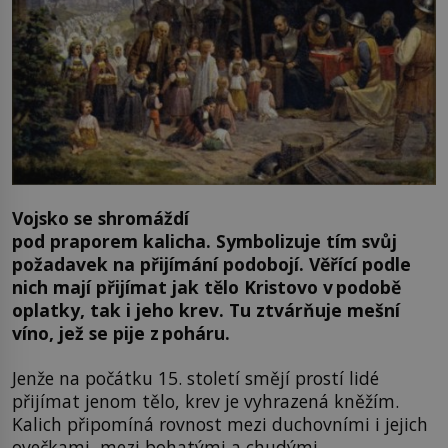
Vojsko se shromáždí
pod praporem kalicha. Symbolizuje tím svůj
požadavek na přijímání podobojí. Věřící podle
nich mají přijímat jak tělo Kristovo v podobě
oplatky, tak i jeho krev. Tu ztvárňuje mešní
víno, jež se pije z poháru.
Jenže na počátku 15. století smějí prostí lidé
přijímat jenom tělo, krev je vyhrazená kněžím.
Kalich připomíná rovnost mezi duchovními i jejich
ovečkami, mezi bohatými a chudými.