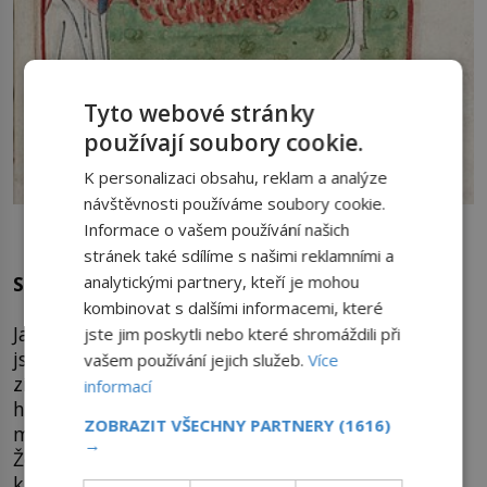
Tyto webové stránky
používají soubory cookie.
K personalizaci obsahu, reklam a analýze
návštěvnosti používáme soubory cookie.
Jan Hus sice shoří na hranici, ale během svého života má i
Informace o vašem používání našich
spousty obdivovatelek z řad něžného pohlaví.
stránek také sdílíme s našimi reklamními a
analytickými partnery, kteří je mohou
Spousta obdivovatelek
kombinovat s dalšími informacemi, které
Jan Hus (kolem 1370–1415) káže, že žena a muž
jste jim poskytli nebo které shromáždili při
jsou si před Bohem rovni. Svým charismatem si
vašem používání jejich služeb.
Více
získává obdivovatelky, které se později stávají
informací
horlivými stoupenkyněmi husitských
ZOBRAZIT VŠECHNY PARTNERY
(1616)
myšlenek. Obrovské nadšení žen budí kazatel Jan
→
Želivský (1380–1422) v době, kdy působí jako
kazatel v pražském chrámu Panny Marie