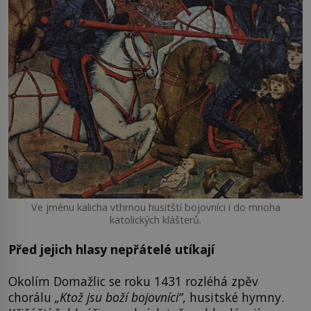
Ve jménu kalicha vthrnou husitští bojovníci i do mnoha
katolických klášterů.
Před jejich hlasy nepřátelé utíkají
Okolím Domažlic se roku 1431 rozléhá zpěv
chorálu
„Ktož jsu boží bojovníci“
, husitské hymny.