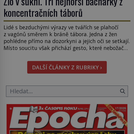
Zlo v sukni. Tři nejhorší bachařky z
koncentračních táborů
Lidé s bezduchými výrazy ve tvářích se plahočí
z vagónů směrem k bráně tábora. Jedna z žen
pohlédne přímo na dozorkyni a jejich oči se setkají.
Místo soucitu však přichází gesto, které nebožačku
posílá rovnou do plynové komory. Jména jako
Rudolf Höss (1901–1947), Josef Mengele (1911–
DALŠÍ ČLÁNKY Z RUBRIKY ›
1979) či Heinrich Himmler (1900–1945) zná každý,
o koho se historie jen otřela. Jenže […]