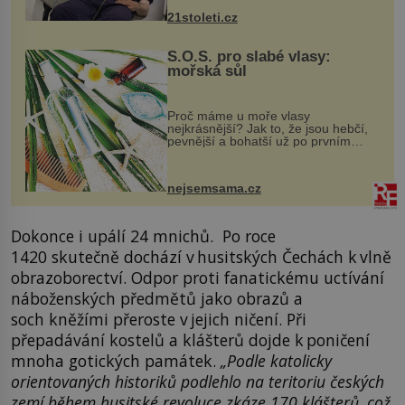
k dostatečně přesnému zacílení ...
21stoleti.cz
S.O.S. pro slabé vlasy:
mořská sůl
Proč máme u moře vlasy
nejkrásnější? Jak to, že jsou hebčí,
pevnější a bohatší už po prvním
vykoupání? Protože sůl obsažená v
mořské vodě má blahodárný vliv.
Nejen na tělo a pokožku, ale i na
nejsemsama.cz
vlasy. ...
Dokonce i upálí 24 mnichů. Po roce
1420 skutečně dochází v husitských Čechách k vlně
obrazoborectví. Odpor proti fanatickému uctívání
náboženských předmětů jako obrazů a
soch kněžími přeroste v jejich ničení. Při
přepadávání kostelů a klášterů dojde k poničení
mnoha gotických památek.
„Podle katolicky
orientovaných historiků podlehlo na teritoriu českých
zemí během husitské revoluce zkáze 170 klášterů, což