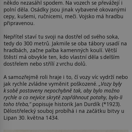
někdo nezasáhl spodem. Na vozech se převážejí i
polní děla. Osádky jsou jinak vybavené okovanými
cepy, kušemi, ručnicemi, meči. Vojsko má hradbu
připravenou.
Nepřítel staví tu svoji na dostřel od svého soka,
tedy do 300 metrů. Jakmile se oba tábory usadí na
hradbách, začne palba kamenných koulí. Větší
štěstí má obvykle ten, kdo vlastní děla s delším
dostřelem nebo střílí z vrchu dolů.
A samozřejmě roli hraje i to, čí vozy víc vydrží nebo
jak rychle zvládne vyměnit poškozené.
„Vozy byly
k sobě postaveny nepochybně tak, aby bylo možno
rychle a co nejvíce skrytě zapřáhnout potahy, bylo-li
toho třeba,“
popisuje historik Jan Durdík (*1923).
Dělostřelecký souboj probíhá i na začátku bitvy u
Lipan 30. května 1434.