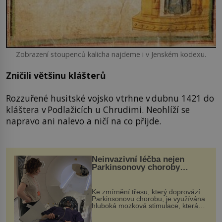
Zobrazení stoupenců kalicha najdeme i v Jenském kodexu.
Zničili většinu klášterů
Rozzuřené husitské vojsko vtrhne v dubnu 1421 do
kláštera v Podlažicích u Chrudimi. Neohlíží se
napravo ani nalevo a ničí na co přijde.
Neinvazivní léčba nejen
Parkinsonovy choroby
pomocí ultrazvukové
„helmy“
Ke zmírnění třesu, který doprovází
Parkinsonovu chorobu, je využívána
hluboká mozková stimulace, která
však vyžaduje vysoce invazivní
zákrok. Ultrazvuk zase není vhodný