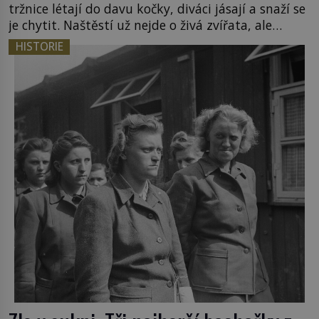
tržnice létají do davu kočky, diváci jásají a snaží se
je chytit. Naštěstí už nejde o živá zvířata, ale
jenom o plyšové suvenýry. Kdysi to ale bylo jinak.
HISTORIE
Tato veselá podívaná připomíná jeden z
nejpodivnějších a zároveň nejkrutějších zvyků […]