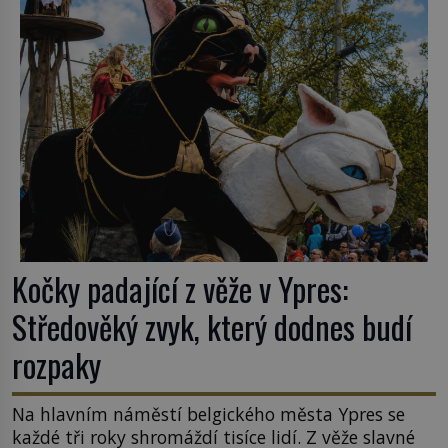
ghetto založené v roce 1555. Pokud jde o vztah
k Židům, nemá se Řím čím chlubit. […]
Kočky padající z věže v Ypres:
Středověký zvyk, který dodnes budí
rozpaky
Na hlavním náměstí belgického města Ypres se
každé tři roky shromáždí tisíce lidí. Z věže slavné