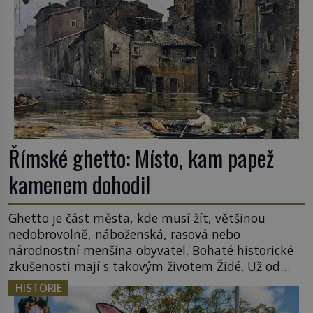
tamní zednářské lóže. Nebyl v této oblasti žádným
nováčkem, protože do zednářské […]
Římské ghetto: Místo, kam papež
kamenem dohodil
Ghetto je část města, kde musí žít, většinou
nedobrovolně, náboženská, rasová nebo
národnostní menšina obyvatel. Bohaté historické
zkušenosti mají s takovým životem Židé. Už od
středověku jsou totiž v každou chvíli nuceni v
HISTORIE
nějakém žít. Mezi ty nejslavnější patří i římské