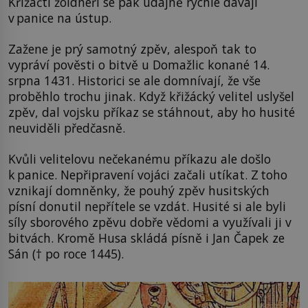
Křižáčtí žoldnéři se pak údajně rychle dávají
v panice na ústup.
Zažene je prý samotný zpěv, alespoň tak to
vypráví pověsti o bitvě u Domažlic konané 14.
srpna 1431. Historici se ale domnívají, že vše
proběhlo trochu jinak. Když křižácký velitel uslyšel
zpěv, dal vojsku příkaz se stáhnout, aby ho husité
neuviděli předčasně.
Kvůli velitelovu nečekanému příkazu ale došlo
k panice. Nepřipravení vojáci začali utíkat. Z toho
vznikají domněnky, že pouhý zpěv husitských
písní donutil nepřítele se vzdát. Husité si ale byli
síly sborového zpěvu dobře vědomi a využívali ji v
bitvách. Kromě Husa skládá písně i Jan Čapek ze
Sán († po roce 1445).