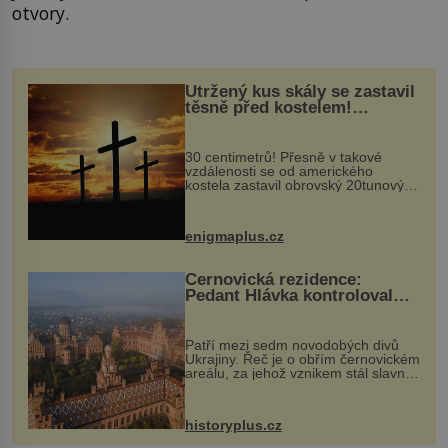
otvory.
Utržený kus skály se zastavil
těsně před kostelem!
Ochránila ho boží síla?
30 centimetrů! Přesně v takové
vzdálenosti se od amerického
kostela zastavil obrovský 20tunový
balvan, který se v květnu 2014
nečekaně odtrhl od nedaleké skály
při její demolici. Podle místních stojí
enigmaplus.cz
...
Černovická rezidence:
Pedant Hlávka kontroloval
každou cihlu
Patří mezi sedm novodobých divů
Ukrajiny. Řeč je o obřím černovickém
areálu, za jehož vznikem stál slavný
český architekt Josef Hlávka. Ten si
na něm dal mimořádně záležet. Jeho
stavební plány by při ...
historyplus.cz