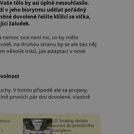
Vaše tělo by asi úplně nesouhlasilo.
ží v jeho biorytmu udělat pořádný
ěné dovolené řešíte klížící se víčka,
jící žaludek.
á nemoc sice není nic, co by mělo
ivotě, na druhou stranu by se ale bez něj
em několik triků, jak adaptaci v nové
evolnost
uchy. V tomto případě ale za projevy,
lně prvních pár dní dovolené, vlastně
omu u
LD Seating dodala
sezení do prestižního
 i
komplexu