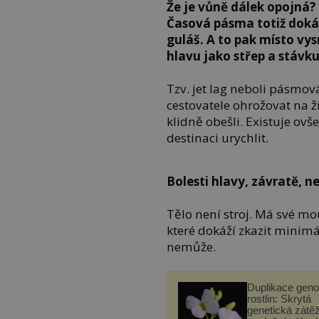
Že je vůně dálek opojná? 
Časová pásma totiž doká
guláš. A to pak místo vysn
hlavu jako střep a stávku
Tzv. jet lag neboli pásmov
cestovatele ohrožovat na ž
klidně obešli. Existuje ovš
destinaci urychlit.
Bolesti hlavy, závratě, n
Tělo není stroj. Má své mo
které dokáží zkazit minimá
nemůže.
Duplikace gen
rostlin: Skrytá
genetická zátěž