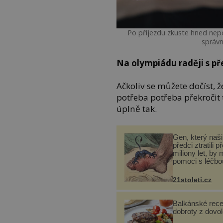
Po příjezdu zkuste hned nep
správn
Na olympiádu raději s p
Ačkoliv se můžete dočíst, že
potřeba potřeba překročit 
úplně tak.
Gen, který naši 
předci ztratili p
miliony let, by 
pomoci s léčbo
„nemoci králů“
21stoleti.cz
Balkánské rece
dobroty z dovo