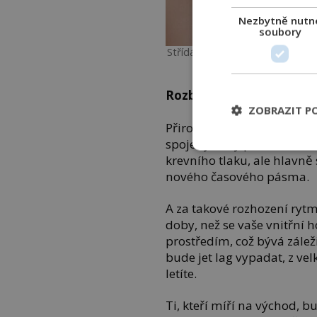
Nezbytně nutn
soubory
Střídání časovým pásem dokáže č
Rozbité biologické hodin
ZOBRAZIT P
Přirozený vzorec těla je na
spojeny, tedy pravidelné 
krevního tlaku, ale hlavně
nového časového pásma.
A za takové rozhození rytmu
doby, než se vaše vnitřní 
prostředím, což bývá zálež
bude jet lag vypadat, z ve
letíte.
Ti, kteří míří na východ, 