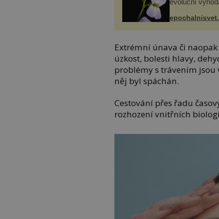
evoluční výhod
epochalnisvet
Extrémní únava či naopak 
úzkost, bolesti hlavy, deh
problémy s trávením jsou v
něj byl spáchán.
Cestování přes řadu časov
rozhození vnitřních biolog