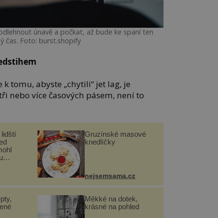
odlehnout únavě a počkat, až bude ke spaní ten
ý čas. Foto: burst.shopify
ředstihem
 k tomu, abyste „chytili“ jet lag, je
tři nebo více časových pásem, není to
lidští
Gruzínské masové
řed
knedlíčky
mohl
u
nejsemsama.cz
pty,
Měkké na dotek,
lené
krásné na pohled