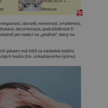
a
MediaCityUK v
Salfordu
.cz
iluxus.cz
nespavost, závratě, nevolnost, zmatenost,
ydratace, dezorientace, podrážděnost či
lastně jen reakcí na „podfuk“, který na
ých pásem má totiž za následek totální
ických hodin (tzv. cirkadiánního rytmu).