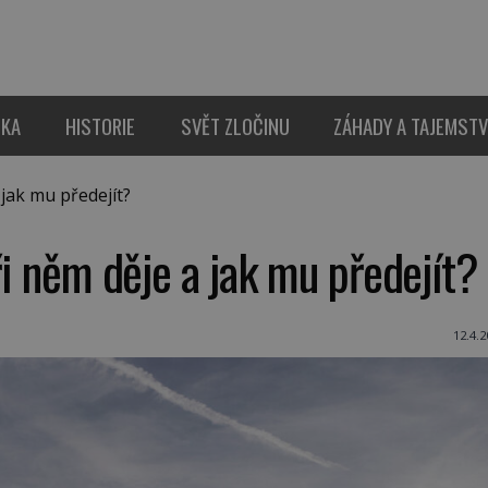
IKA
HISTORIE
SVĚT ZLOČINU
ZÁHADY A TAJEMSTV
 jak mu předejít?
ři něm děje a jak mu předejít?
12.4.2