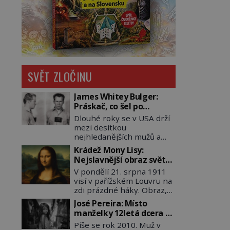
SVĚT ZLOČINU
James Whitey Bulger:
Práskač, co šel po
práskačích
Dlouhé roky se v USA drží
mezi desítkou
nejhledanějších mužů a
dopracuje to až na číslo
Krádež Mony Lisy:
dvě – hned po Usámovi bin
Nejslavnější obraz světa
Ládinovi (1957–2011). To je
zůstane dva roky
V pondělí 21. srpna 1911
James „Whitey“ Bulger
nezvěstný
visí v pařížském Louvru na
(1929–2018) viněný ze
zdi prázdné háky. Obraz,
spoluúčasti na 19
který dnes zná celý svět, je
vraždách, vydírání a lichvy.
José Pereira: Místo
pryč. Zpočátku si nikdo
A samozřejmě, krom toho
manželky 12letá dcera –
nemyslí, že jde o krádež.
je ještě drogový dealer,
a sousedi o všem vědí!
Píše se rok 2010. Muž v
Zaměstnanci jsou
který neváhá odstranit z