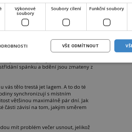
é
Výkonové
Soubory cílení
Funkční soubory
soubory
lověku navodit nepříjemné stavy, trvající i několik
dní. Foto: pexels
y
ODROBNOSTI
VŠE ODMÍTNOUT
VŠ
rušen. Tělesné procesy, které jsou s ním
změny tělesné teploty, sekrece hormonů,
 střídání spánku a bdění jsou zmateny z
 vás tělo trestá jet lagem. A to do té
hodiny synchronizují s místním
itost většinou maximálně pár dní. Jak
lké části závisí na tom, jakým směrem
budou mít problém večer usnout, jelikož