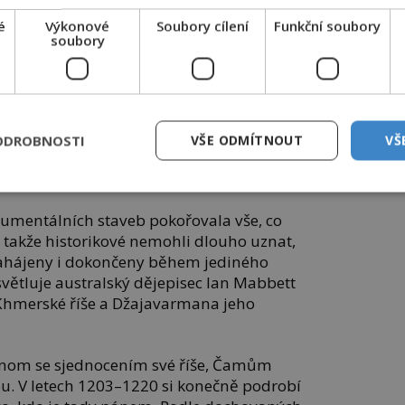
čenou
é
Výkonové
Soubory cílení
Funkční soubory
soubory
ýt zpět, co Khmerové ztratili a udržet
dnocení přitom usilovali už
, ale bezúspěšně. Teprve jemu se v roce
by se karta obrátila.
ODROBNOSTI
VŠE ODMÍTNOUT
VŠ
e, které si chce splnit, a to nejen ve
 staveb.
umentálních staveb pokořovala vše, co
takže historikové nemohli dlouho uznat,
y zahájeny i dokončeny během jediného
větluje australský dějepisec Ian Mabbett
Khmerské říše a Džajavarmana jeho
jenom se sjednocením své říše, Čamům
u. V letech 1203–1220 si konečně podrobí