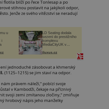
 flotila blíží po řece Tonlesap a po
rové stihnou postavit na jakýkoli odpor,
o. Jenže ze svého vítězství se neradují
omu u
LD Seating dodala
sezení do prestižního
 i
komplexu
a
MediaCityUK v
Salfordu
.cz
iluxus.cz
není jednoduché zásobovat a khmerský
I.
(1125–1215) se jim staví na odpor.
 nám právem náleží,“ pobízí svoje
ůstal v Kambodži, čekaje na příznivý
it svoji zemi zmítanou zločiny,“ zmiňuje
avný hrobový nápis jeho manželky