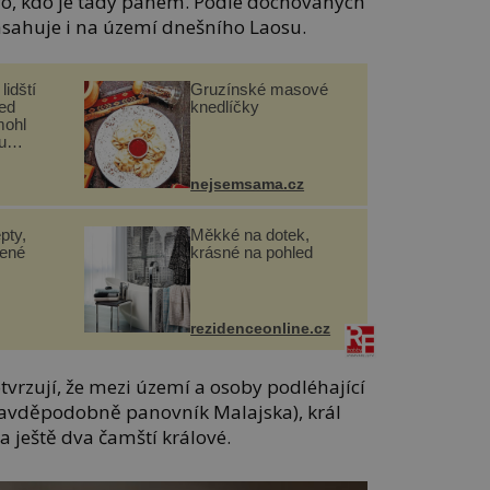
evo, kdo je tady pánem. Podle dochovaných
asahuje i na území dnešního Laosu.
lidští
Gruzínské masové
řed
knedlíčky
mohl
u
nejsemsama.cz
pty,
Měkké na dotek,
lené
krásné na pohled
rezidenceonline.cz
vrzují, že mezi území a osoby podléhající
pravděpodobně panovník Malajska), král
a ještě dva čamští králové.