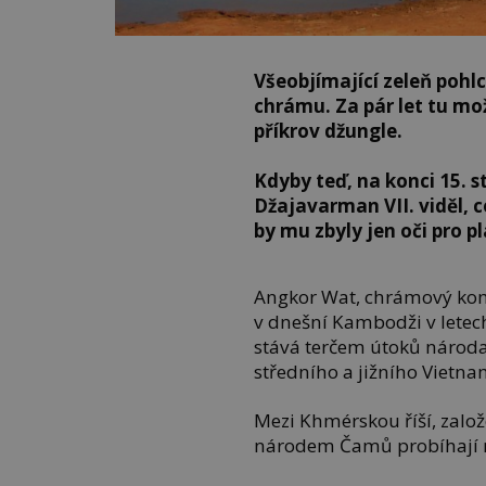
Všeobjímající zeleň poh
chrámu. Za pár let tu mo
příkrov džungle.
Kdyby teď, na konci 15. s
Džajavarman VII. viděl, co
by mu zbyly jen oči pro pl
Angkor Wat, chrámový kom
v dnešní Kambodži v letec
stává terčem útoků národ
středního a jižního Vietna
Mezi Khmérskou říší, založ
národem Čamů probíhají n