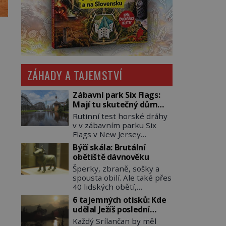
ZÁHADY A TAJEMSTVÍ
Zábavní park Six Flags:
Mají tu skutečný dům
hrůzy!
Rutinní test horské dráhy
v v zábavním parku Six
Flags v New Jersey
dopadne 16. srpna 1981
Býčí skála: Brutální
katastrofou. 20letý technik
obětiště dávnověku
Scott Tyler se zřítí na zem!
Šperky, zbraně, sošky a
Zranění jsou neslučitelná
spousta obilí. Ale také přes
se životem. „Nepoužil
40 lidských obětí,
bezpečnostní zábranu,“
převážně dívek, z nichž
osvětlí smrtelnou nehodu
6 tajemných otisků: Kde
některým rozetnou hlavu
tiskový mluvčí parku a
udělal Ježíš poslední
a useknou končetiny. To je
vyšetřovatelé mu dávají za
pozemský krok?
Každý Srílančan by měl
slavný halštatský pohřeb.
pravdu: „Atrakce je v