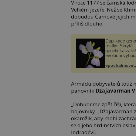
V roce 1177 se čamská lodní
Velkém jezeře. Než se Khme
dobudou Čamové jejich měst
příliš dlouho.
Duplikace gen
rostlin: Skrytá
genetická zátěž
evoluční výhod
epochalnisvet
Armádu dobyvatelů totiž 
panovník
Džajavarman VI
„Dobudeme zpět říši, která
bojovníky. „Džajavarman z
okamžik, aby mohl zachrán
se o jeho hrdinstvích osl
Indradéví.