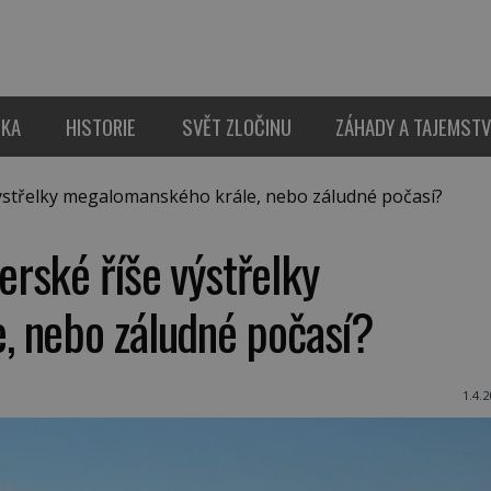
IKA
HISTORIE
SVĚT ZLOČINU
ZÁHADY A TAJEMSTV
střelky megalomanského krále, nebo záludné počasí?
rské říše výstřelky
 nebo záludné počasí?
1.4.