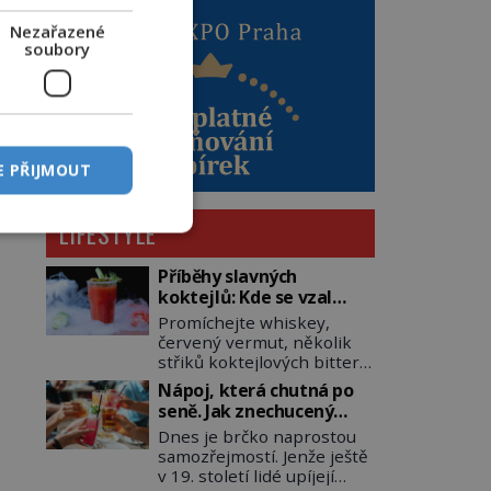
Nezařazené
soubory
E PŘIJMOUT
LIFESTYLE
Příběhy slavných
koktejlů: Kde se vzal
Manhattan a Bloody
Promíchejte whiskey,
Mary?
červený vermut, několik
střiků koktejlových bitters
a led, sceďte, ozdobte
Nápoj, která chutná po
koktejlovou třešinkou a
seně. Jak znechucený
tadá… Manhattan je tu! A
Američan vymyslel brčko
Dnes je brčko naprostou
pokud to má být skutečně
samozřejmostí. Jenže ještě
on, dejte si pozor, ať místo
v 19. století lidé upíjejí
klasické americké rye