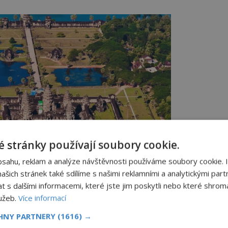
 stránky používají soubory cookie.
bsahu, reklam a analýze návštěvnosti používáme soubory cookie. 
šich stránek také sdílíme s našimi reklamními a analytickými partn
s dalšími informacemi, které jste jim poskytli nebo které shromá
lužeb.
Více informací
vý komplex se stává už krátce po vzniku terčem
útoku nepřátel.
CHNY PARTNERY
(1616) →