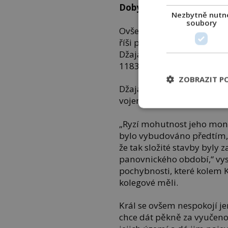
Dobyvatelům dá za vyu
Nezbytně nutn
soubory
Ovšem není jednoduché dob
říši pohromadě. O její sje
Džajavarmanovi předchůdci
1183 podaří docílit toho, a
ZOBRAZIT P
Džajavarman má velké ambic
vojenství, ale i v budování
„Ryzí mohutnost jeho mon
bylo vybudováno předtím, 
že tak složité stavby byl
panovnického období,“ vys
pochybnosti, které kolem 
kolegové měli.
Král se ovšem nespokojí 
chce dát pěkně za vyučeno