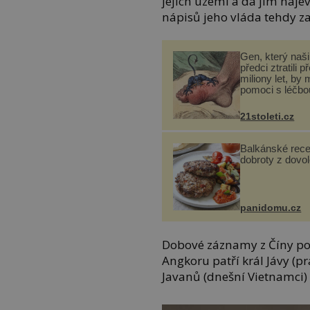
jejich území a dá jim naj
nápisů jeho vláda tehdy z
Gen, který naši 
předci ztratili p
miliony let, by 
pomoci s léčbo
„nemoci králů“
21stoleti.cz
Balkánské rece
dobroty z dovo
panidomu.cz
Dobové záznamy z Číny pot
Angkoru patří král Jávy (
Javanů (dnešní Vietnamci) 