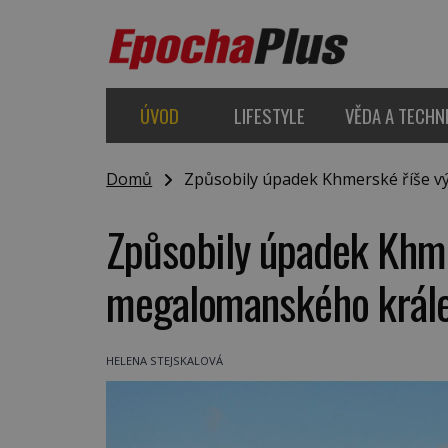
ÚVOD
LIFESTYLE
VĚDA A TECHN
Domů
Způsobily úpadek Khmerské říše vý
Způsobily úpadek Khme
megalomanského krále,
HELENA STEJSKALOVÁ