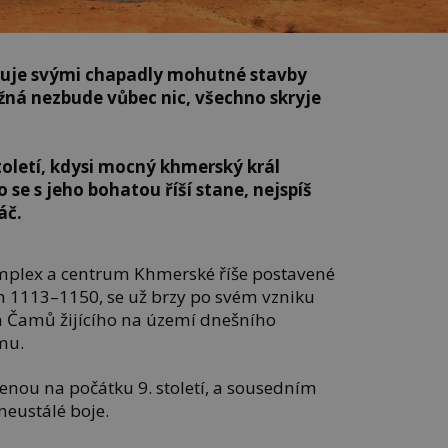
lcuje svými chapadly mohutné stavby
žná nezbude vůbec nic, všechno skryje
toletí, kdysi mocný khmerský král
 se s jeho bohatou říší stane, nejspíš
áč.
plex a centrum Khmerské říše postavené
h 1113–1150, se už brzy po svém vzniku
a Čamů žijícího na území dnešního
mu.
enou na počátku 9. století, a sousedním
eustálé boje.