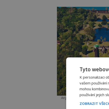
Tyto webové
K personalizaci o
vašem používání na
mohou kombinovat 
používání jejich s
Angkor Wat, khmerský chrámo
ZOBRAZIT VŠE