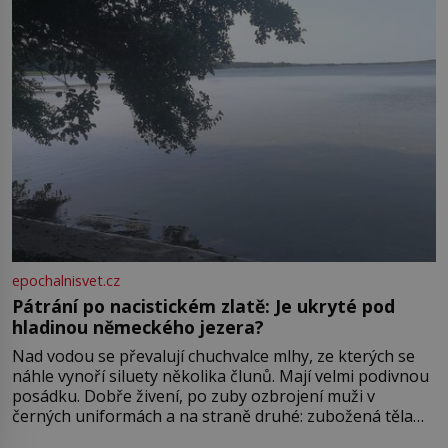
epochalnisvet.cz
Pátrání po nacistickém zlatě: Je ukryté pod
hladinou německého jezera?
Nad vodou se převalují chuchvalce mlhy, ze kterých se
náhle vynoří siluety několika člunů. Mají velmi podivnou
posádku. Dobře živení, po zuby ozbrojení muži v
černých uniformách a na straně druhé: zubožená těla
oblečená v chatrných vězeňských hadrech. Co tato