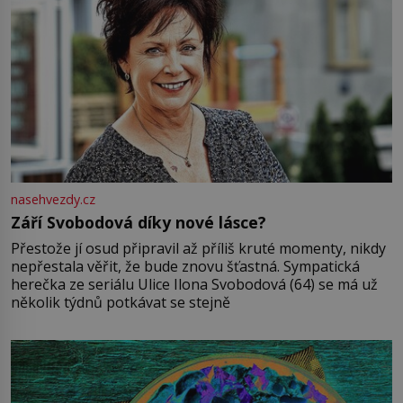
nasehvezdy.cz
Září Svobodová díky nové lásce?
Přestože jí osud připravil až příliš kruté momenty, nikdy
nepřestala věřit, že bude znovu šťastná. Sympatická
herečka ze seriálu Ulice Ilona Svobodová (64) se má už
několik týdnů potkávat se stejně