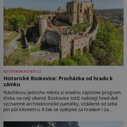
epochanacestach.cz
Historické Boskovice: Procházka od hradu k
zámku
Návštěvou jednoho města si snadno zajistíme program
třeba na celý víkend. Boskovice totiž nabízejí hned dvě
významné architektonické památky, vzdálené od sebe
jen půl kilometru. A tak se vydejme za hradem i za
zámkem do krásné jihomoravské krajiny. Trhová osada
Boskovice na okraji Drahanské vrchoviny vznikla někdy
ve13. století, a už v roce 1313 kronikáři zaznamenali