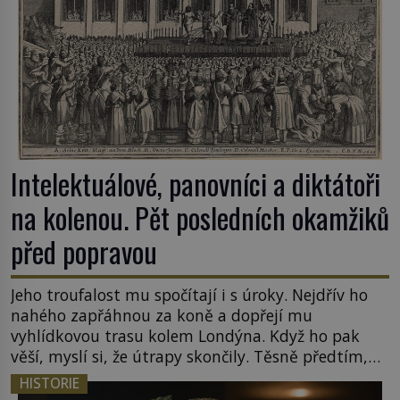
Intelektuálové, panovníci a diktátoři
na kolenou. Pět posledních okamžiků
před popravou
Jeho troufalost mu spočítají i s úroky. Nejdřív ho
nahého zapřáhnou za koně a dopřejí mu
vyhlídkovou trasu kolem Londýna. Když ho pak
věší, myslí si, že útrapy skončily. Těsně předtím,
než ztratí vědomí ho odříznou a začnou jeho tělo
HISTORIE
zbavovat orgánů. Chvíli ještě vnímá, pak ho