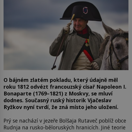
O bájném zlatém pokladu, který údajně měl
roku 1812 odvézt francouzský císař Napoleon I.
Bonaparte (1769–1821) z Moskvy, se mluví
dodnes. Současný ruský historik Vjačeslav
Ryžkov nyní tvrdí, že zná místo jeho uložení.
Prý se nachází v jezeře Bolšaja Rutaveč poblíž obce
Rudnja na rusko-běloruských hranicích. Jiné teorie