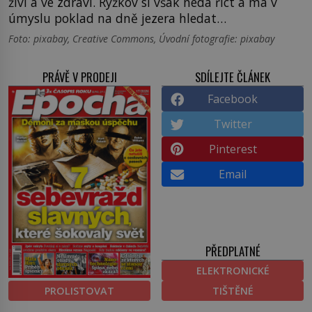
živí a ve zdraví. Ryžkov si však nedá říct a má v
úmyslu poklad na dně jezera hledat…
Foto: pixabay, Creative Commons, Úvodní fotografie: pixabay
PRÁVĚ V PRODEJI
SDÍLEJTE ČLÁNEK
Facebook
Twitter
Pinterest
Email
PŘEDPLATNÉ
ELEKTRONICKÉ
PROLISTOVAT
TIŠTĚNÉ