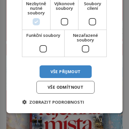
Nezbytně
Výkonové
Soubory
nutné
soubory
cílení
soubory
Funkční soubory
Nezařazené
soubory
PROLISTOVAT ČASOPIS
reklama
VŠE PŘIJMOUT
VŠE ODMÍTNOUT
ZOBRAZIT PODROBNOSTI