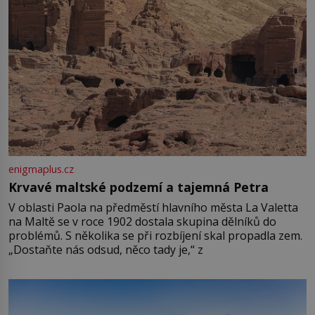
enigmaplus.cz
Krvavé maltské podzemí a tajemná Petra
V oblasti Paola na předměstí hlavního města La Valetta
na Maltě se v roce 1902 dostala skupina dělníků do
problémů. S několika se při rozbíjení skal propadla zem.
„Dostaňte nás odsud, něco tady je,“ z