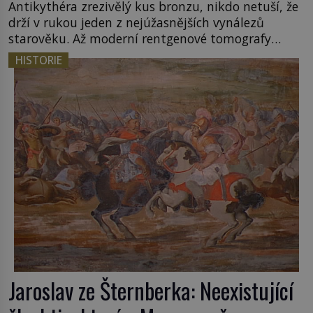
Antikythéra zrezivělý kus bronzu, nikdo netuší, že
drží v rukou jeden z nejúžasnějších vynálezů
starověku. Až moderní rentgenové tomografy
odhalí desítky ozubených kol ukrytých uvnitř.
HISTORIE
Mechanismus z Antikythéry je dnes považován za
nejstarší známý analogový počítač na světě. Přesto
ani po více než sto letech výzkumu […]
Jaroslav ze Šternberka: Neexistující