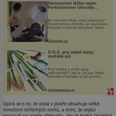
Neinvazivní léčba nejen
Parkinsonovy choroby
pomocí ultrazvukové
„helmy“
Ke zmírnění třesu, který doprovází
Parkinsonovu chorobu, je využívána
hluboká mozková stimulace, která
však vyžaduje vysoce invazivní
zákrok. Ultrazvuk zase není vhodný
k dostatečně přesnému zacílení ...
21stoleti.cz
S.O.S. pro slabé vlasy:
mořská sůl
Proč máme u moře vlasy
nejkrásnější? Jak to, že jsou hebčí,
pevnější a bohatší už po prvním
vykoupání? Protože sůl obsažená v
mořské vodě má blahodárný vliv.
Nejen na tělo a pokožku, ale i na
nejsemsama.cz
vlasy. ...
Opírá se o to, že voda v jezeře obsahuje velké
množství stříbrných iontů, a míní, že vojáci
postavili na jezeře přehradu, aby je mohli částečně