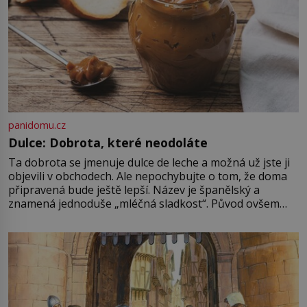
panidomu.cz
Dulce: Dobrota, které neodoláte
Ta dobrota se jmenuje dulce de leche a možná už jste ji
objevili v obchodech. Ale nepochybujte o tom, že doma
připravená bude ještě lepší. Název je španělský a
znamená jednoduše „mléčná sladkost“. Původ ovšem
není úplně jednoznačný, o autorství této receptury se
pře hned několik latinskoamerických zemí a k tomu
Francie, kde se traduje,