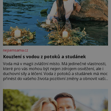
nejsemsama.cz
Kouzlení s vodou z potoků a studánek
Voda má v magii zvláštní místo. Má jedinečné vlastnosti,
které pro vás mohou být nejen zdrojem osvěžení, ale i
duchovní síly a léčení. Voda z potoků a studánek má moc
přinést do vašeho života pozitivní změny a obnovit vaši
energii. Využitím těchto přírodních zdrojů v magii
můžete obohatit své rituály a přinést do svého života
větší harmonii a klid. Je důležité