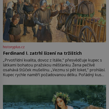
historyplus.cz
Ferdinand I. zatrhl šizení na tržištích
„Prvotřídní kvalita, dovoz z Itálie,“ přesvědčuje kupec s
látkami bohatou pražskou měšťanku. Žena pečlivě
osahává štůček mušelínu. „Vezmu si pět loket,“ prohlásí.
Kupec rychle naměří požadovanou délku. Pořádný kus
mu přitom zůstane za prsty… „Na šaty ho bude málo,
milostpaní. Stačí jenom na sukni,“ zhodnotí švadlena
množství růžového mušelínu. „Ošidili vás, podívejte.“
Vezme do ruky dřevěnou