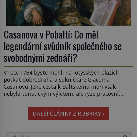
Casanova v Pobaltí: Co měl
legendární svůdník společného se
svobodnými zednáři?
V roce 1764 byste mohli na lotyšských plážích
potkat dobrodruha a sukničkáře Giacoma
Casanovu. Jeho cesta k Baltskému moři však
nebyla turistickým výletem, ale ryze pracovní
cestou se zištnými úmysly. Jaký cíl Casanova
sledoval, když se například procházel uličkami
DALŠÍ ČLÁNKY Z RUBRIKY ›
lotyšské Rigy? Casanova v Pobaltí kontaktoval
tamní zednářské lóže. Nebyl v této oblasti žádným
nováčkem, protože do zednářské […]