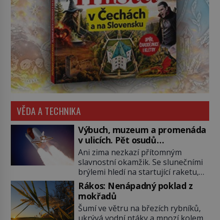
VĚDA A TECHNIKA
Výbuch, muzeum a promenáda
v ulicích. Pět osudů
nejslavnějších raketoplánů
Ani zima nezkazí přítomným
slavnostní okamžik. Se slunečními
brýlemi hledí na startující raketu,
která má do vesmíru vynést kromě
Rákos: Nenápadný poklad z
posádky také obyčejnou učitelku.
mokřadů
Po několika sekundách všem
Šumí ve větru na březích rybníků,
ztuhnou úsměvy, stroj totiž
ukrývá vodní ptáky a mnozí kolem