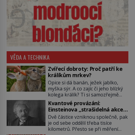
VĚDA A TECHNIKA
Zvířecí dobroty: Proč patří ke
králíkům mrkev?
Opice si dá banán, ježek jablko,
myška sýr. A co zajíc či jeho blízký
kolega králík? Ti si samozřejmě
pochutnají na mrkvi! Proč jsou
Kvantové provázání:
podobné představy o potravě
Einsteinova „strašidelná akce
zvířat často spíš mýty? Pokud máte
na dálku“ dál mate i fascinuje
Dvě částice vzniknou společně, pak
doma králíka, mrkev mu dát
vědce
je od sebe oddělí třeba tisíce
můžete. A nejspíš mu i bude
kilometrů. Přesto se při měření
chutnat, ovšem měl by ji mít jen