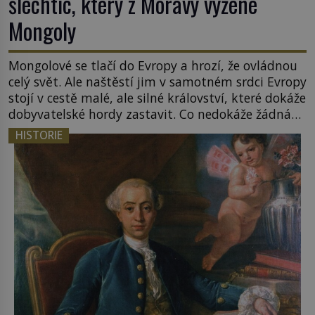
šlechtic, který z Moravy vyžene
Mongoly
Mongolové se tlačí do Evropy a hrozí, že ovládnou
celý svět. Ale naštěstí jim v samotném srdci Evropy
stojí v cestě malé, ale silné království, které dokáže
dobyvatelské hordy zastavit. Co nedokáže žádná
z asijských říší, co nedokážou Němci – to dokáže
HISTORIE
český král. Nebo že by ne? Mongolové od roku 1223
postupují podél Kaspického a Azovského moře, […]