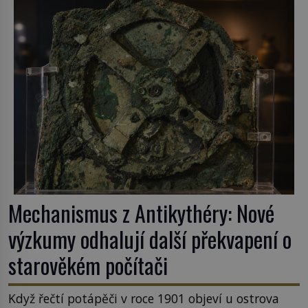
vysvobodí bezvědomí a smrt. Do posledního
doušku Kdo: Sokrates […]
Mechanismus z Antikythéry: Nové
výzkumy odhalují další překvapení o
starověkém počítači
Když řečtí potápěči v roce 1901 objeví u ostrova