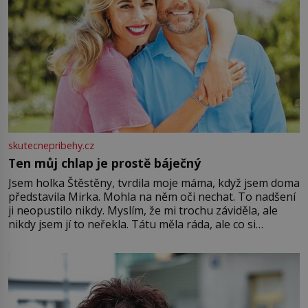
skutecnepribehy.cz
Ten můj chlap je prostě báječný
Jsem holka Štěstěny, tvrdila moje máma, když jsem doma
představila Mirka. Mohla na něm oči nechat. To nadšení
ji neopustilo nikdy. Myslím, že mi trochu záviděla, ale
nikdy jsem jí to neřekla. Tátu měla ráda, ale co si
pamatuji, tak jsme s Mirkem byli zamilovaní mnohem víc.
Jsme spolu moc rádi Tehdy byla jiná doba, když