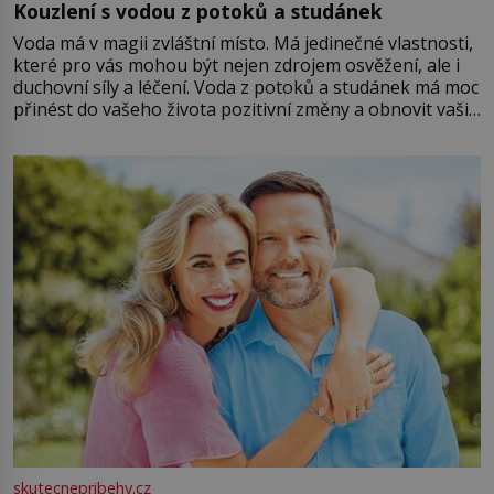
Kouzlení s vodou z potoků a studánek
Voda má v magii zvláštní místo. Má jedinečné vlastnosti,
které pro vás mohou být nejen zdrojem osvěžení, ale i
duchovní síly a léčení. Voda z potoků a studánek má moc
přinést do vašeho života pozitivní změny a obnovit vaši
energii. Využitím těchto přírodních zdrojů v magii
můžete obohatit své rituály a přinést do svého života
větší harmonii a klid. Je důležité
skutecnepribehy.cz