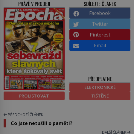
PRÁVĚ V PRODEJI
SDÍLEJTE ČLÁNEK
Facebook
Twitter
Pinterest
Email
PŘEDPLATNÉ
ELEKTRONICKÉ
PROLISTOVAT
TIŠTĚNÉ
PŘEDCHOZÍ ČLÁNEK
Co jste netušili o paměti?
DALŠÍ ČLÁNEK