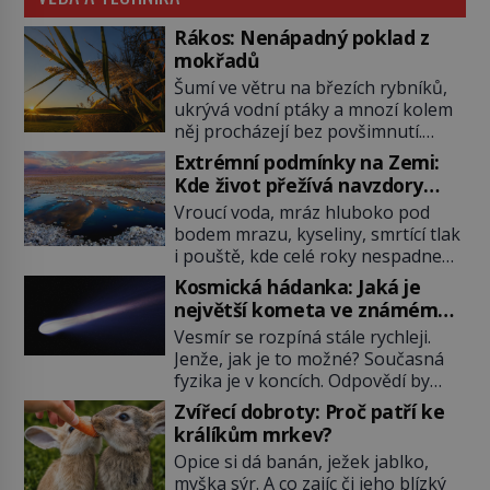
Rákos: Nenápadný poklad z
mokřadů
Šumí ve větru na březích rybníků,
ukrývá vodní ptáky a mnozí kolem
něj procházejí bez povšimnutí.
Přesto právě rákos pomáhal stavět
Extrémní podmínky na Zemi:
domy, vyrábět lodě, zapisovat první
Kde život přežívá navzdory
texty a inspiroval řadu pověstí.
všemu
Vroucí voda, mráz hluboko pod
Tato skromná, ale užitečná
bodem mrazu, kyseliny, smrtící tlak
rostlina provází člověka už tisíce
i pouště, kde celé roky nespadne
let. Většina lidí vnímá rákos jen jako
jediná kapka deště. Na první
obyčejnou kulisu letního koupání.
Kosmická hádanka: Jaká je
pohled místa, kde nemůže
Stačí se však podívat […]
největší kometa ve známém
existovat vůbec nic. Přesto právě
vesmíru?
Vesmír se rozpíná stále rychleji.
tady vědci objevují organismy,
Jenže, jak je to možné? Současná
které posouvají hranice života.
fyzika je v koncích. Odpovědí by
Každý nový nález mění naše
mohla být hypotetická temná
představy o tom, co všechno
Zvířecí dobroty: Proč patří ke
energie. Právě na tu se zaměří
dokáže příroda a napovídá, kde
králíkům mrkev?
pozornost dvojice zkušených
bychom jednou […]
Opice si dá banán, ježek jablko,
astronomů. Namísto ní ale objeví
myška sýr. A co zajíc či jeho blízký