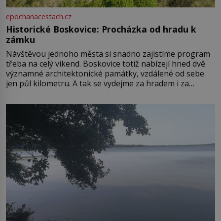
epochanacestach.cz
Historické Boskovice: Procházka od hradu k
zámku
Návštěvou jednoho města si snadno zajistíme program
třeba na celý víkend. Boskovice totiž nabízejí hned dvě
významné architektonické památky, vzdálené od sebe
jen půl kilometru. A tak se vydejme za hradem i za
zámkem do krásné jihomoravské krajiny. Trhová osada
Boskovice na okraji Drahanské vrchoviny vznikla někdy
ve13. století, a už v roce 1313 kronikáři zaznamenali