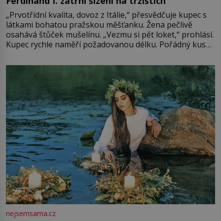
Ferdinand I. zatrhl šizení na tržištích
„Prvotřídní kvalita, dovoz z Itálie,“ přesvědčuje kupec s
látkami bohatou pražskou měšťanku. Žena pečlivě
osahává štůček mušelínu. „Vezmu si pět loket,“ prohlásí.
Kupec rychle naměří požadovanou délku. Pořádný kus
mu přitom zůstane za prsty… „Na šaty ho bude málo,
milostpaní. Stačí jenom na sukni,“ zhodnotí švadlena
množství růžového mušelínu. „Ošidili vás, podívejte.“
Vezme do ruky dřevěnou
nejsemsama.cz