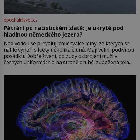
epochalnisvet.cz
Pátrání po nacistickém zlatě: Je ukryté pod
hladinou německého jezera?
Nad vodou se převalují chuchvalce mlhy, ze kterých se
náhle vynoří siluety několika člunů. Mají velmi podivnou
posádku. Dobře živení, po zuby ozbrojení muži v
černých uniformách a na straně druhé: zubožená těla
oblečená v chatrných vězeňských hadrech. Co tato
přízračná scéna znamená? Je jaro roku 1945, druhá
světová válka se chýlí ke konci. Jezero Stolpsee