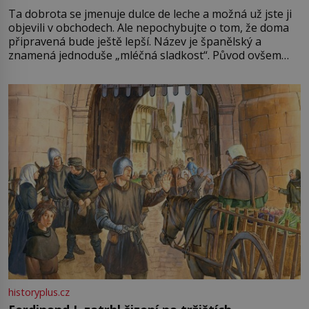
Ta dobrota se jmenuje dulce de leche a možná už jste ji
objevili v obchodech. Ale nepochybujte o tom, že doma
připravená bude ještě lepší. Název je španělský a
znamená jednoduše „mléčná sladkost“. Původ ovšem
není úplně jednoznačný, o autorství této receptury se
pře hned několik latinskoamerických zemí a k tomu
Francie, kde se traduje,
historyplus.cz