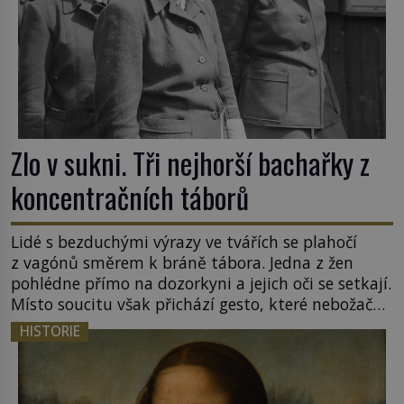
Zlo v sukni. Tři nejhorší bachařky z
koncentračních táborů
Lidé s bezduchými výrazy ve tvářích se plahočí
z vagónů směrem k bráně tábora. Jedna z žen
pohlédne přímo na dozorkyni a jejich oči se setkají.
Místo soucitu však přichází gesto, které nebožačku
posílá rovnou do plynové komory. Jména jako
HISTORIE
Rudolf Höss (1901–1947), Josef Mengele (1911–
1979) či Heinrich Himmler (1900–1945) zná každý,
o koho se historie jen otřela. Jenže […]