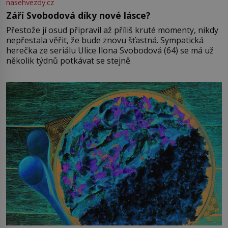
nasehvezdy.cz
Září Svobodová díky nové lásce?
Přestože jí osud připravil až příliš kruté momenty, nikdy
nepřestala věřit, že bude znovu šťastná. Sympatická
herečka ze seriálu Ulice Ilona Svobodová (64) se má už
několik týdnů potkávat se stejně