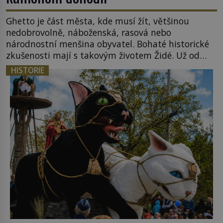
Ghetto je část města, kde musí žít, většinou
nedobrovolně, náboženská, rasová nebo
národnostní menšina obyvatel. Bohaté historické
zkušenosti mají s takovým životem Židé. Už od
středověku jsou totiž v každou chvíli nuceni v
HISTORIE
nějakém žít. Mezi ty nejslavnější patří i římské
ghetto založené v roce 1555. Pokud jde o vztah
k Židům, nemá se Řím čím chlubit. […]