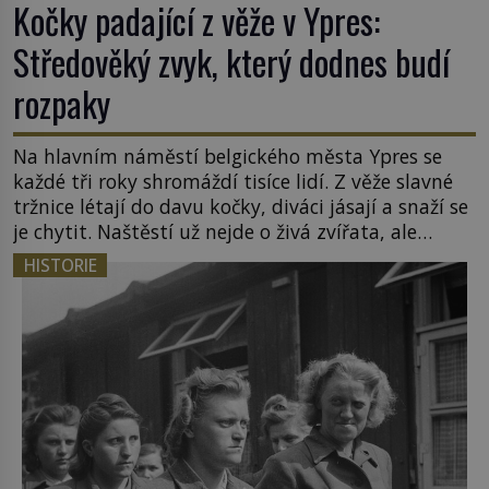
Kočky padající z věže v Ypres:
Středověký zvyk, který dodnes budí
rozpaky
Na hlavním náměstí belgického města Ypres se
každé tři roky shromáždí tisíce lidí. Z věže slavné
tržnice létají do davu kočky, diváci jásají a snaží se
je chytit. Naštěstí už nejde o živá zvířata, ale
jenom o plyšové suvenýry. Kdysi to ale bylo jinak.
HISTORIE
Tato veselá podívaná připomíná jeden z
nejpodivnějších a zároveň nejkrutějších zvyků […]