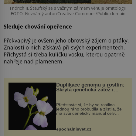
Fridrich II. Štaufský se s vážným zájmem věnuje ornitologii.
FOTO: Neznámý autor/Creative Commons/Public domain
Sleduje chování opeřence
Překvapivý je ovšem jeho obrovský zájem o ptáky.
Znalosti o nich získává při svých experimentech.
Přichystá si třeba kuličku vosku, kterou opatrně
nahřeje nad plamenem.
Duplikace genomu u rostlin:
Skrytá genetická zátěž i
evoluční výhoda
Představte si, že by se rostlina
jednou ráno probudila a zjistila, že
má svůj genetický manuál celý
dvakrát. Přesně to se občas v
přírodě stane – a podle nového
výzkumu to může být pro druhy
epochalnisvet.cz
vstupenka...