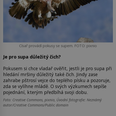
Císař provádí pokusy se supem. FOTO: pixnio
Je pro supa důležitý čich?
Pokusem si chce vladař ověřit, jestli je pro supa při
hledání mršiny důležitý také čich. Jindy zase
zahrabe pštrosí vejce do teplého písku a pozoruje,
zda se vylíhne mládě. O svých výzkumech sepíše
pojednání, kterým předbíhá svoji dobu.
Foto: Creative Commons, pixnio, Úvodní fotografie: Neznámý
autor/Creative Commons/Public domain