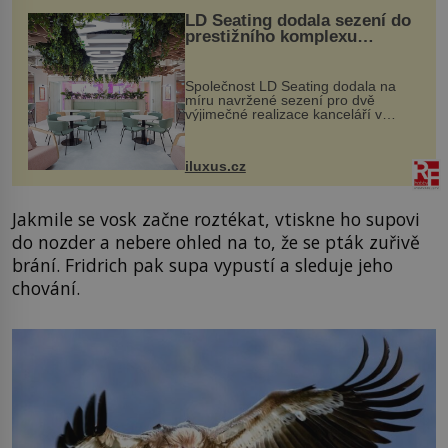
LD Seating dodala sezení do
prestižního komplexu
MediaCityUK v Salfordu
Společnost LD Seating dodala na
míru navržené sezení pro dvě
výjimečné realizace kanceláří v
areálu MediaCityUK v anglickém
Salfordu – konkrétně do budov Blue
Tower a Orange Tower. Komplex
iluxus.cz
budov Media...
Jakmile se vosk začne roztékat, vtiskne ho supovi
do nozder a nebere ohled na to, že se pták zuřivě
brání. Fridrich pak supa vypustí a sleduje jeho
chování.