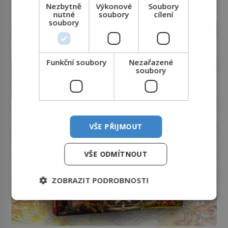
Nezbytně
Výkonové
Soubory
reklama
nutné
soubory
cílení
soubory
Funkční soubory
Nezařazené
soubory
VŠE PŘIJMOUT
VŠE ODMÍTNOUT
ZOBRAZIT PODROBNOSTI