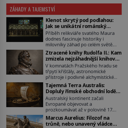
ZÁHADY A TAJEMSTVÍ
Klenot skrytý pod podlahou:
Jak se unikátní románský
poklad dostal do zapadlého
Příběh relikviáře svatého Maura
Bečova?
dodnes fascinuje historiky i
milovníky záhad po celém světě.
Tato románská zlatnická památka
Ztracené knihy Rudolfa II.: Kam
ze 13. století je po českých
zmizela nejzáhadnější knihovna
korunovačních klenotech druhým
Evropy?
V komnatách Pražského hradu se
nejcennějším movitým majetkem v
třpytí křišťály, astronomické
České republice. Přestože byl
přístroje i podivné alchymistické
klenot v roce 1985 po dramatickém
rukopisy. Císař Rudolf II.
pátrání kriminalistů úspěšně
Tajemná Terra Australis:
shromažďuje vše, co souvisí s
nalezen, jeho minulost stále
Dopluly římské obchodní lodě
tajemstvím přírody, hvězd i
obestírá hustá mlha. Otázky, jak
až do Austrálie?
Australský kontinent začali
lidského poznání. Jenže po jeho
přesně se tato […]
Evropané objevovat a
smrti se jeho slavné sbírky začínají
prozkoumávat až v polovině 17.
rozpadat a část z nich mizí navždy.
století. Existuje však možnost, že
Kdo odnesl nejvzácnější knihy? A
Marcus Aurelius: Filozof na
by se o tento vzdálený kontinent
existují ještě někde zapomenuté
trůně, nebo unavený vládce
mohly zajímat již evropské