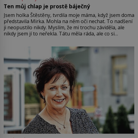
Ten můj chlap je prostě báječný
Jsem holka Štěstěny, tvrdila moje máma, když jsem doma
představila Mirka. Mohla na něm oči nechat. To nadšení
ji neopustilo nikdy. Myslím, že mi trochu záviděla, ale
nikdy jsem jí to neřekla. Tátu měla ráda, ale co si
pamatuji, tak jsme s Mirkem byli zamilovaní mnohem víc.
Jsme spolu moc rádi Tehdy byla jiná doba, když