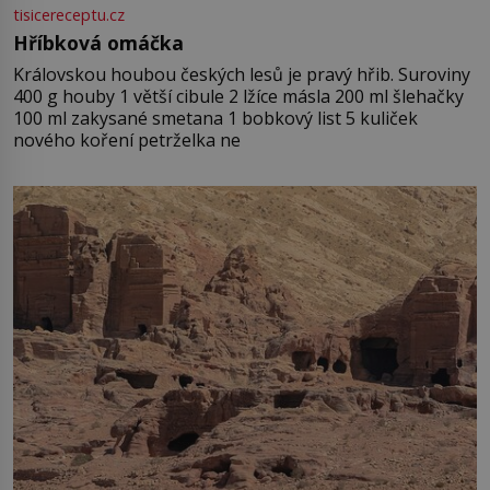
tisicereceptu.cz
Hříbková omáčka
Královskou houbou českých lesů je pravý hřib. Suroviny
400 g houby 1 větší cibule 2 lžíce másla 200 ml šlehačky
100 ml zakysané smetana 1 bobkový list 5 kuliček
nového koření petrželka ne