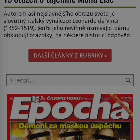
Autorem asi nejslavnějšího obrazu světa je
slovutný italský vynálezce Leonardo da Vinci
(1452–1519). Jenže jeho nevinně usmívající dámu
obklopují otazníky, na některé historici odpověď
objeví, jiné zůstanou nezodpovězené. Kam si ji
pověsil Napoleon? Samotný císař Napoleon
DALŠÍ ČLÁNKY Z RUBRIKY ›
Bonaparte (1769–1821) má pro malbu slabost, a
tak si ji ještě jako první konzul přemístí do své
ložnice v Tuilerisjkém […]