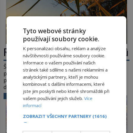
Tyto webové stránky
používají soubory cookie.
Rákos: Nenápadný poklad z mokřadů
K personalizaci obsahu, reklam a analýze
návštěvnosti používáme soubory cookie.
Informace o vašem používání našich
Šumí ve větru na březích rybníků, ukrývá vodní
stránek také sdílíme s našimi reklamními a
ptáky a mnozí kolem něj procházejí bez
analytickými partnery, kteří je mohou
povšimnutí. Přesto právě rákos pomáhal stavět
kombinovat s dalšími informacemi, které
domy, vyrábět lodě, zapisovat první texty a
jste jim poskytli nebo které shromáždili při
inspiroval řadu pověstí. Tato skromná, ale
VĚDA A TECHNIKA
vašem používání jejich služeb.
Více
užitečná rostlina provází člověka už tisíce let.
informací
Většina lidí vnímá rákos jen jako obyčejnou kulisu
letního koupání. Stačí se však podívat […]
ZOBRAZIT VŠECHNY PARTNERY
(1616)
→