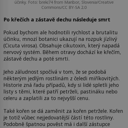
účinky. Foto: breki74 from Maribor, Slovenia/Creative
Commons/CC BY-SA 2.0
Po křečích a zástavě dechu následuje smrt
Pokud bychom ale hodnotili rychlost a brutalitu
účinku, mnozí botanici ukazují na rozpuk jízlivý
(Cicuta virosa). Obsahuje cikutoxin, který napadá
nervový systém. Během otravy dochází ke křečím,
zástavě dechu a poté smrti.
Jeho záludnost spočívá v tom, že se podobá
některým jedlým rostlinám z čeledi miříkovitých.
Historie zná řadu případů, kdy si lidé spletli jeho
listy s těmi, které patří petrželi, pastináku nebo
celeru a zaplatili za to nejvyšší cenu.
Také kořen se dá zaměnit za kořen petržele. Kořen
je totiž vůbec nejjedovatější částí této rostliny.
Podobně špatnou pověst má i další zástupce