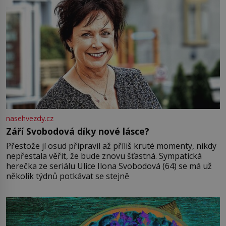
nasehvezdy.cz
Září Svobodová díky nové lásce?
Přestože jí osud připravil až příliš kruté momenty, nikdy
nepřestala věřit, že bude znovu šťastná. Sympatická
herečka ze seriálu Ulice Ilona Svobodová (64) se má už
několik týdnů potkávat se stejně