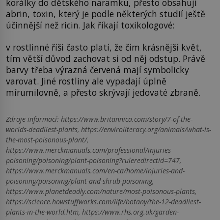
korálky do dětského náramku, přesto obsahují
abrin, toxin, který je podle některých studií ještě
účinnější než ricin. Jak říkají toxikologové:
v rostlinné říši často platí, že čím krásnější květ,
tím větší důvod zachovat si od něj odstup. Právě
barvy třeba výrazná červená mají symbolicky
varovat. Jiné rostliny ale vypadají úplně
mírumilovně, a přesto skrývají jedovaté zbraně.
Zdroje informací:
https://www.britannica.com/story/7-of-the-
worlds-deadliest-plants, https://enviroliteracy.org/animals/what-is-
the-most-poisonous-plant/,
https://www.merckmanuals.com/professional/injuries-
poisoning/poisoning/plant-poisoning?ruleredirectid=747,
https://www.merckmanuals.com/en-ca/home/injuries-and-
poisoning/poisoning/plant-and-shrub-poisoning,
https://www.planetdeadly.com/nature/most-poisonous-plants,
https://science.howstuffworks.com/life/botany/the-12-deadliest-
plants-in-the-world.htm, https://www.rhs.org.uk/garden-