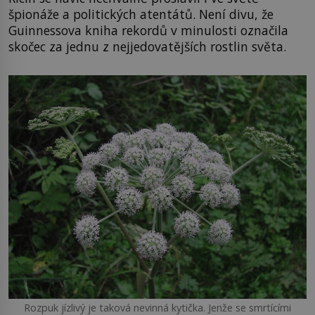
špionáže a politických atentátů. Není divu, že
Guinnessova kniha rekordů v minulosti označila
skočec za jednu z nejjedovatějších rostlin světa.
Rozpuk jízlivý je taková nevinná kytička. Jenže se smrtícími