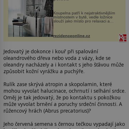
Koupelna patří k nejatraktivnějším
místnostem v bytě, vedle ložnice
slouží jako místo pro relaxaci a
odpočinek. Koupelnový textil –
ručníky, osušky a koberečky –
mohou jako mávnutím kouzelného
rezidenceonline.cz
proutku...
Jedovatý je dokonce i kouř při spalování
oleandrového dřeva nebo voda z vázy, kde se
oleandry nacházely a i kontakt s jeho šťávou může
způsobit kožní vyrážku a puchýře.
Rulík zase skrývá atropin a skopolamin, které
mohou vyvolat halucinace, ochrnutí i selhání srdce.
Oměj je tak jedovatý, že po kontaktu s pokožkou
může vyvolat brnění a poruchy srdeční činnosti. A
růžencový hrách (Abrus precatorius)?
Jeho červená semena s černou tečkou vypadají jako