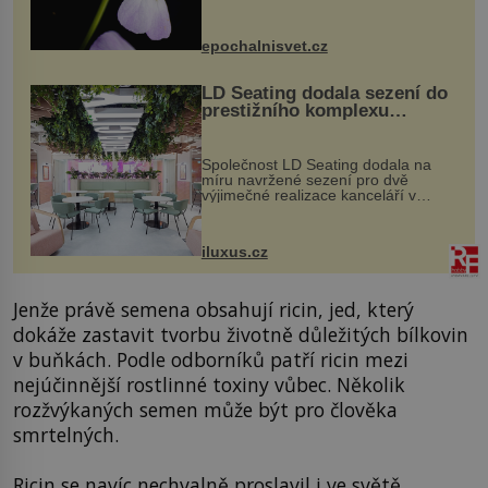
dvakrát. Přesně to se občas v
přírodě stane – a podle nového
výzkumu to může být pro druhy
epochalnisvet.cz
vstupenka...
LD Seating dodala sezení do
prestižního komplexu
MediaCityUK v Salfordu
Společnost LD Seating dodala na
míru navržené sezení pro dvě
výjimečné realizace kanceláří v
areálu MediaCityUK v anglickém
Salfordu – konkrétně do budov Blue
Tower a Orange Tower. Komplex
iluxus.cz
budov Media...
Jenže právě semena obsahují ricin, jed, který
dokáže zastavit tvorbu životně důležitých bílkovin
v buňkách. Podle odborníků patří ricin mezi
nejúčinnější rostlinné toxiny vůbec. Několik
rozžvýkaných semen může být pro člověka
smrtelných.
Ricin se navíc nechvalně proslavil i ve světě