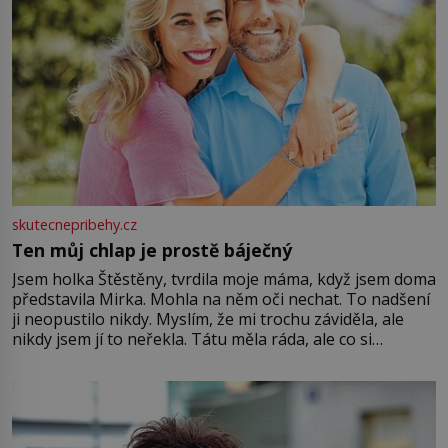
skutecnepribehy.cz
Ten můj chlap je prostě báječný
Jsem holka Štěstěny, tvrdila moje máma, když jsem doma
představila Mirka. Mohla na něm oči nechat. To nadšení
ji neopustilo nikdy. Myslím, že mi trochu záviděla, ale
nikdy jsem jí to neřekla. Tátu měla ráda, ale co si
pamatuji, tak jsme s Mirkem byli zamilovaní mnohem víc.
Jsme spolu moc rádi Tehdy byla jiná doba, když