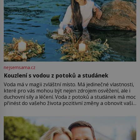
nejsemsama.cz
Kouzlení s vodou z potoků a studánek
Voda má v magii zvláštní místo. Má jedinečné vlastnosti,
které pro vás mohou být nejen zdrojem osvěžení, ale i
duchovní síly a léčení. Voda z potoků a studánek má moc
přinést do vašeho života pozitivní změny a obnovit vaši
energii. Využitím těchto přírodních zdrojů v magii
můžete obohatit své rituály a přinést do svého života
větší harmonii a klid. Je důležité