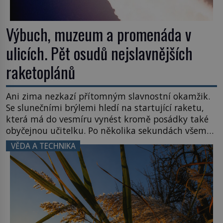
Výbuch, muzeum a promenáda v
ulicích. Pět osudů nejslavnějších
raketoplánů
Ani zima nezkazí přítomným slavnostní okamžik.
Se slunečními brýlemi hledí na startující raketu,
která má do vesmíru vynést kromě posádky také
obyčejnou učitelku. Po několika sekundách všem
ztuhnou úsměvy, stroj totiž exploduje. Jejich
VĚDA A TECHNIKA
konstrukce není z levného kraje, daňové
poplatníky stojí miliardy dolarů. Na druhou stranu
zvládnou jen představitelné věci. Na malé kousky
Název: Columbia První […]