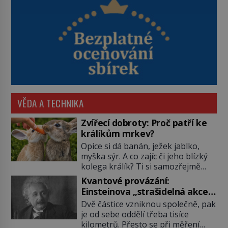
VĚDA A TECHNIKA
Zvířecí dobroty: Proč patří ke
králíkům mrkev?
Opice si dá banán, ježek jablko,
myška sýr. A co zajíc či jeho blízký
kolega králík? Ti si samozřejmě
pochutnají na mrkvi! Proč jsou
Kvantové provázání:
podobné představy o potravě
Einsteinova „strašidelná akce
zvířat často spíš mýty? Pokud máte
na dálku“ dál mate i fascinuje
Dvě částice vzniknou společně, pak
doma králíka, mrkev mu dát
vědce
je od sebe oddělí třeba tisíce
můžete. A nejspíš mu i bude
kilometrů. Přesto se při měření
chutnat, ovšem měl by ji mít jen