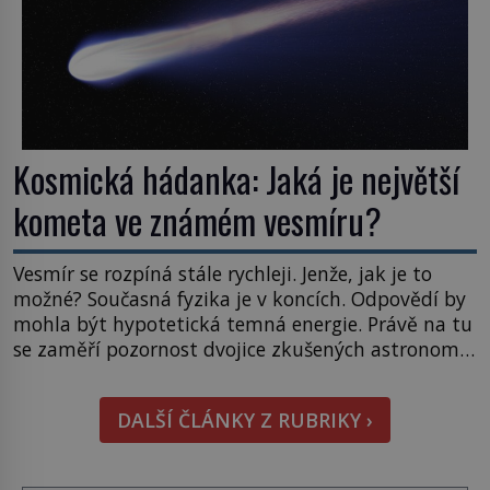
Kosmická hádanka: Jaká je největší
kometa ve známém vesmíru?
Vesmír se rozpíná stále rychleji. Jenže, jak je to
možné? Současná fyzika je v koncích. Odpovědí by
mohla být hypotetická temná energie. Právě na tu
se zaměří pozornost dvojice zkušených astronomů.
Namísto ní ale objeví něco mnohem
hmatatelnějšího. Naprosto rekordní kometu!
DALŠÍ ČLÁNKY Z RUBRIKY ›
Astronomové Pedro Bernardinelli a Gary Bernstein
mravenčí prací zkoumají archivní snímky v rámci
Průzkumu temné energie […]