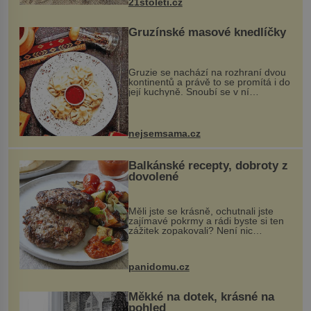
21stoleti.cz
Gruzínské masové knedlíčky
Gruzie se nachází na rozhraní dvou
kontinentů a právě to se promítá i do
její kuchyně. Snoubí se v ní
evropské a asijské chutě a díky tomu
vznikají rozmanité a chuťově bohaté
pokrmy, které rozhodně st...
nejsemsama.cz
Balkánské recepty, dobroty z
dovolené
Měli jste se krásně, ochutnali jste
zajímavé pokrmy a rádi byste si ten
zážitek zopakovali? Není nic
snazšího. Pljeskavica (10 porcí)
Možná jste ji ochutnali na dovolené v
bývalé Jugoslávii, lze ji vi...
panidomu.cz
Měkké na dotek, krásné na
pohled