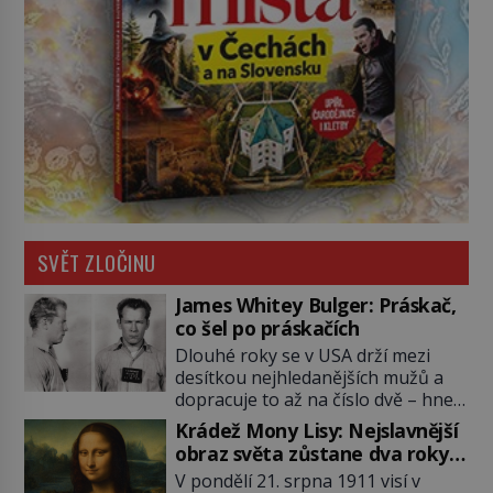
SVĚT ZLOČINU
James Whitey Bulger: Práskač,
co šel po práskačích
Dlouhé roky se v USA drží mezi
desítkou nejhledanějších mužů a
dopracuje to až na číslo dvě – hned
po Usámovi bin Ládinovi (1957–
Krádež Mony Lisy: Nejslavnější
2011). To je James „Whitey“ Bulger
obraz světa zůstane dva roky
(1929–2018) viněný ze spoluúčasti
nezvěstný
V pondělí 21. srpna 1911 visí v
na 19 vraždách, vydírání a lichvy. A