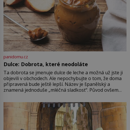
panidomu.cz
Dulce: Dobrota, které neodoláte
Ta dobrota se jmenuje dulce de leche a možná už jste ji
objevili v obchodech. Ale nepochybujte o tom, že doma
připravená bude ještě lepší. Název je španělský a
znamená jednoduše „mléčná sladkost“. Původ ovšem
není úplně jednoznačný, o autorství této receptury se
pře hned několik latinskoamerických zemí a k tomu
Francie, kde se traduje,