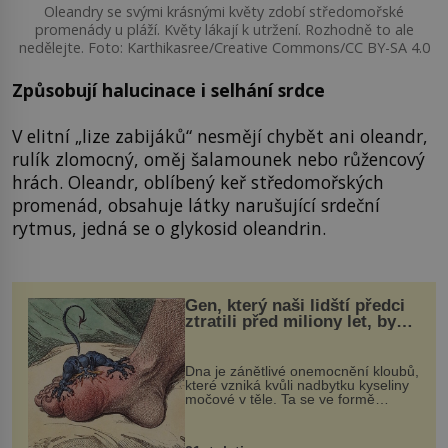
Oleandry se svými krásnými květy zdobí středomořské
promenády u pláží. Květy lákají k utržení. Rozhodně to ale
nedělejte. Foto: Karthikasree/Creative Commons/CC BY-SA 4.0
Způsobují halucinace i selhání srdce
V elitní „lize zabijáků“ nesmějí chybět ani oleandr,
rulík zlomocný, oměj šalamounek nebo růžencový
hrách. Oleandr, oblíbený keř středomořských
promenád, obsahuje látky narušující srdeční
rytmus, jedná se o glykosid oleandrin.
Gen, který naši lidští předci
ztratili před miliony let, by
mohl pomoci s léčbou
„nemoci králů“
Dna je zánětlivé onemocnění kloubů,
které vzniká kvůli nadbytku kyseliny
močové v těle. Ta se ve formě
krystalků ukládá v blízkosti kloubů,
nejčastěji přitom postihuje palce na
nohou, a způsobuje bole...