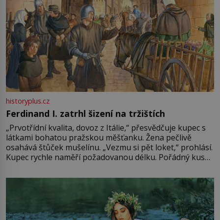
historyplus.cz
Ferdinand I. zatrhl šizení na tržištích
„Prvotřídní kvalita, dovoz z Itálie,“ přesvědčuje kupec s
látkami bohatou pražskou měšťanku. Žena pečlivě
osahává štůček mušelínu. „Vezmu si pět loket,“ prohlásí.
Kupec rychle naměří požadovanou délku. Pořádný kus
mu přitom zůstane za prsty… „Na šaty ho bude málo,
milostpaní. Stačí jenom na sukni,“ zhodnotí švadlena
množství růžového mušelínu. „Ošidili vás, podívejte.“
Vezme do ruky dřevěnou