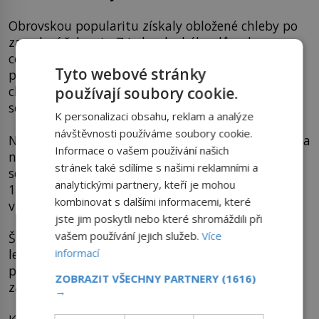
Obrovskou popularitu získaly obložené chleby po
zavedení železnic. Z jednoduchého důvodu,
cestující si je totiž mohli odnést do vlaku. Na
Tyto webové stránky
počátku 30. let se rodí česká národní specialita –
chlebíček – jakási pododrůda zahraničních
používají soubory cookie.
sendvičů.
K personalizaci obsahu, reklam a analýze
návštěvnosti používáme soubory cookie.
Na rozdíl od nich se spodní obložený plátek chleba
Informace o vašem používání našich
nepřekrývá horním a chleba nahrazuje veka. Sice
stránek také sdílíme s našimi reklamními a
se hůř jí, ale zato báječně chutná! Převrat roku
analytickými partnery, kteří je mohou
1948 u nás znamenal dokonce změny i
kombinovat s dalšími informacemi, které
v kulinářství.
jste jim poskytli nebo které shromáždili při
vašem používání jejich služeb.
Více
Šunku nebo lososa nahradily v padesátých letech
informací
levnější salámy a nejrůznější pomazánky. Možná
právě nedostatek opravdu kvalitních surovin
ZOBRAZIT VŠECHNY PARTNERY
(1616)
zapojil fantazii gastronomů.
→