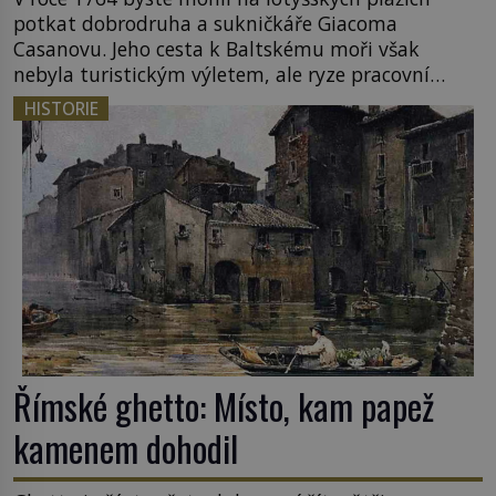
potkat dobrodruha a sukničkáře Giacoma
Casanovu. Jeho cesta k Baltskému moři však
nebyla turistickým výletem, ale ryze pracovní
cestou se zištnými úmysly. Jaký cíl Casanova
HISTORIE
sledoval, když se například procházel uličkami
lotyšské Rigy? Casanova v Pobaltí kontaktoval
tamní zednářské lóže. Nebyl v této oblasti žádným
nováčkem, protože do zednářské […]
Římské ghetto: Místo, kam papež
kamenem dohodil