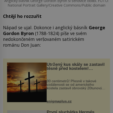
Anglický básník George Gordon Byron si sendviče oblíbí. FOTO:
National Portrait Gallery/Creative Commons/Public domain
Chtějí ho rozzuřit
Nápad se ujal. Dokonce i anglický básník
George
Gordon Byron
(1788-1824) píše ve svém
nedokončeném veršovaném satirickém
románu Don Juan:
Utržený kus skály se zastavil
těsně před kostelem!
Ochránila ho boží síla?
30 centimetrů! Přesně v takové
vzdálenosti se od amerického
kostela zastavil obrovský 20tunový
balvan, který se v květnu 2014
nečekaně odtrhl od nedaleké skály
při její demolici. Podle místních stojí
enigmaplus.cz
...
První sluchátka Hermés