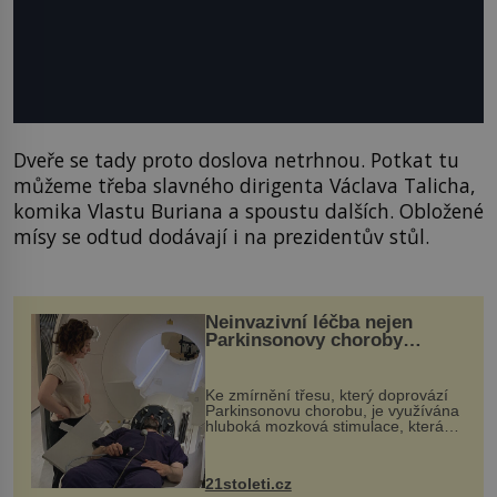
Dveře se tady proto doslova netrhnou. Potkat tu
můžeme třeba slavného dirigenta Václava Talicha,
komika Vlastu Buriana a spoustu dalších. Obložené
mísy se odtud dodávají i na prezidentův stůl.
Neinvazivní léčba nejen
Parkinsonovy choroby
pomocí ultrazvukové
„helmy“
Ke zmírnění třesu, který doprovází
Parkinsonovu chorobu, je využívána
hluboká mozková stimulace, která
však vyžaduje vysoce invazivní
zákrok. Ultrazvuk zase není vhodný
k dostatečně přesnému zacílení ...
21stoleti.cz