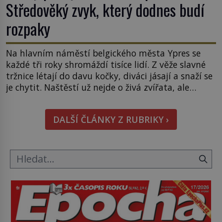
Středověký zvyk, který dodnes budí
rozpaky
Na hlavním náměstí belgického města Ypres se
každé tři roky shromáždí tisíce lidí. Z věže slavné
tržnice létají do davu kočky, diváci jásají a snaží se
je chytit. Naštěstí už nejde o živá zvířata, ale
jenom o plyšové suvenýry. Kdysi to ale bylo jinak.
Tato veselá podívaná připomíná jeden z
DALŠÍ ČLÁNKY Z RUBRIKY ›
nejpodivnějších a zároveň nejkrutějších zvyků […]