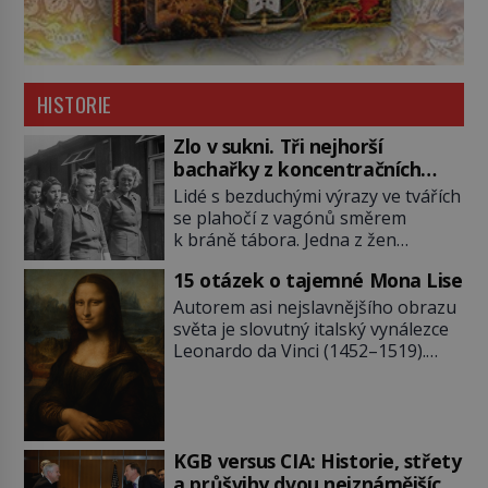
HISTORIE
Zlo v sukni. Tři nejhorší
bachařky z koncentračních
táborů
Lidé s bezduchými výrazy ve tvářích
se plahočí z vagónů směrem
k bráně tábora. Jedna z žen
pohlédne přímo na dozorkyni a
15 otázek o tajemné Mona Lise
jejich oči se setkají. Místo soucitu
však přichází gesto, které
Autorem asi nejslavnějšího obrazu
nebožačku posílá rovnou do
světa je slovutný italský vynálezce
plynové komory. Jména jako Rudolf
Leonardo da Vinci (1452–1519).
Höss (1901–1947), Josef Mengele
Jenže jeho nevinně usmívající dámu
(1911–1979) či Heinrich Himmler
obklopují otazníky, na některé
(1900–1945) zná každý, o koho se
historici odpověď objeví, jiné
historie jen otřela. Jenže […]
zůstanou nezodpovězené. Kam si ji
pověsil Napoleon? Samotný císař
KGB versus CIA: Historie, střety
Napoleon Bonaparte (1769–1821)
a průšvihy dvou nejznámějších