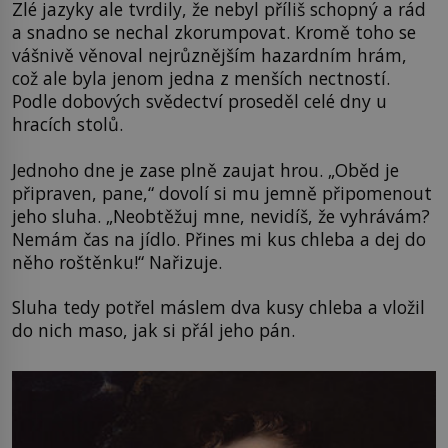
Zlé jazyky ale tvrdily, že nebyl příliš schopný a rád
a snadno se nechal zkorumpovat. Kromě toho se
vášnivě věnoval nejrůznějším hazardním hrám,
což ale byla jenom jedna z menších nectností.
Podle dobových svědectví proseděl celé dny u
hracích stolů.
Jednoho dne je zase plně zaujat hrou. „Oběd je
připraven, pane,“ dovolí si mu jemně připomenout
jeho sluha. „Neobtěžuj mne, nevidíš, že vyhrávám?
Nemám čas na jídlo. Přines mi kus chleba a dej do
něho roštěnku!“ Nařizuje.
Sluha tedy potřel máslem dva kusy chleba a vložil
do nich maso, jak si přál jeho pán.