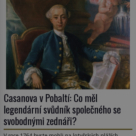
Casanova v Pobaltí: Co měl
legendární svůdník společného se
svobodnými zednáři?
V roce 1764 byste mohli na lotyšských plážích