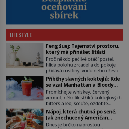
LIFESTYLE
Feng šuej: Tajemství prostoru,
který má přinášet štěstí
Proč někdo pečlivě otáčí postel,
hlídá polohu zrcadel a do pokoje
přidává rostliny, vodu nebo dřevo?
Feng šuej tvrdí, že domov není jen
Příběhy slavných koktejlů: Kde
soubor zdí a nábytku. Je to prostor,
se vzal Manhattan a Bloody
kterým proudí energie čchi a jeho
Mary?
Promíchejte whiskey, červený
uspořádání může ovlivňovat, jak se
vermut, několik střiků koktejlových
v něm člověk cítí. Feng šuej má
bitters a led, sceďte, ozdobte
kořeny ve staré Číně a jeho historie
koktejlovou třešinkou a tadá…
[…]
Nápoj, která chutná po seně.
Manhattan je tu! A pokud to má být
Jak znechucený Američan
skutečně on, dejte si pozor, ať
vymyslel brčko
Dnes je brčko naprostou
místo klasické americké rye