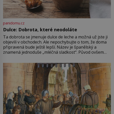
panidomu.cz
Dulce: Dobrota, které neodoláte
Ta dobrota se jmenuje dulce de leche a možná už jste ji
objevili v obchodech. Ale nepochybujte o tom, že doma
připravená bude ještě lepší. Název je španělský a
znamená jednoduše „mléčná sladkost“. Původ ovšem
není úplně jednoznačný, o autorství této receptury se
pře hned několik latinskoamerických zemí a k tomu
Francie, kde se traduje,