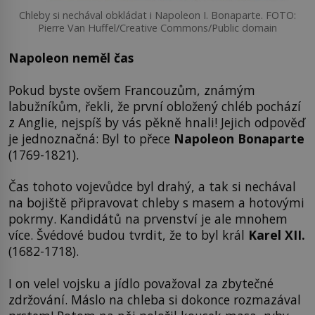
Chleby si nechával obkládat i Napoleon I. Bonaparte. FOTO:
Pierre Van Huffel/Creative Commons/Public domain
Napoleon neměl čas
Pokud byste ovšem Francouzům, známým
labužníkům, řekli, že první obložený chléb pochází
z Anglie, nejspíš by vás pěkně hnali! Jejich odpověď
je jednoznačná: Byl to přece
Napoleon Bonaparte
(1769-1821).
Čas tohoto vojevůdce byl drahý, a tak si nechával
na bojiště připravovat chleby s masem a hotovými
pokrmy. Kandidátů na prvenství je ale mnohem
více. Švédové budou tvrdit, že to byl král
Karel XII.
(1682-1718).
I on velel vojsku a jídlo považoval za zbytečné
zdržování. Máslo na chleba si dokonce rozmazával