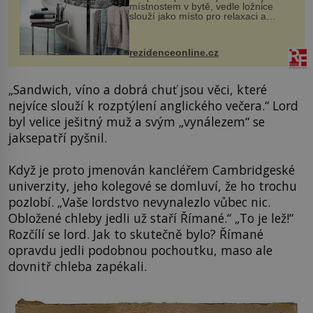
místnostem v bytě, vedle ložnice
slouží jako místo pro relaxaci a
odpočinek. Koupelnový textil –
ručníky, osušky a koberečky –
mohou jako mávnutím kouzelného
rezidenceonline.cz
proutku...
„Sandwich, víno a dobrá chuť jsou věci, které
nejvíce slouží k rozptýlení anglického večera.“ Lord
byl velice ješitný muž a svým „vynálezem“ se
jaksepatří pyšnil.
Když je proto jmenován kancléřem Cambridgeské
univerzity, jeho kolegové se domluví, že ho trochu
pozlobí. „Vaše lordstvo nevynalezlo vůbec nic.
Obložené chleby jedli už staří Římané.“ „To je lež!“
Rozčílí se lord. Jak to skutečně bylo? Římané
opravdu jedli podobnou pochoutku, maso ale
dovnitř chleba zapékali.