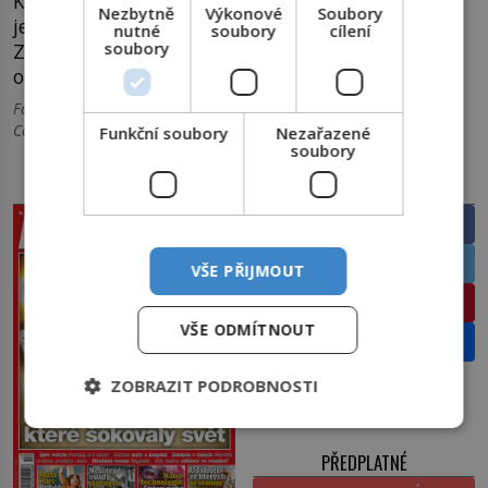
Konzumenti zjistili, jak je výroba chlebíčků
Nezbytně
Výkonové
Soubory
jednoduchá a začali si je připravovat doma sami.
nutné
soubory
cílení
soubory
Zanedlouho se bez nich neobešly žádné rodinné
oslavy.
Foto: Creative Commons, Úvodní fotografie: KaHe/Creative
Commons/CC BY-SA 3.0
Funkční soubory
Nezařazené
soubory
PRÁVĚ V PRODEJI
SDÍLEJTE ČLÁNEK
Facebook
Twitter
VŠE PŘIJMOUT
Pinterest
VŠE ODMÍTNOUT
Email
ZOBRAZIT PODROBNOSTI
PŘEDPLATNÉ