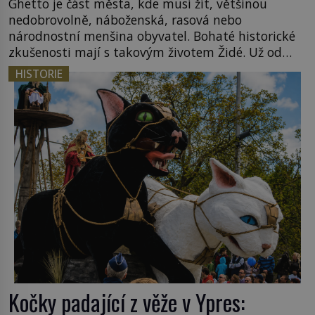
Ghetto je část města, kde musí žít, většinou
nedobrovolně, náboženská, rasová nebo
národnostní menšina obyvatel. Bohaté historické
zkušenosti mají s takovým životem Židé. Už od
středověku jsou totiž v každou chvíli nuceni v
HISTORIE
nějakém žít. Mezi ty nejslavnější patří i římské
ghetto založené v roce 1555. Pokud jde o vztah
k Židům, nemá se Řím čím chlubit. […]
Kočky padající z věže v Ypres: