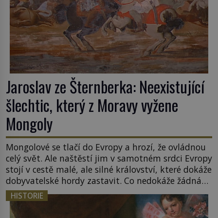
Jaroslav ze Šternberka: Neexistující
šlechtic, který z Moravy vyžene
Mongoly
Mongolové se tlačí do Evropy a hrozí, že ovládnou
celý svět. Ale naštěstí jim v samotném srdci Evropy
stojí v cestě malé, ale silné království, které dokáže
dobyvatelské hordy zastavit. Co nedokáže žádná
z asijských říší, co nedokážou Němci – to dokáže
HISTORIE
český král. Nebo že by ne? Mongolové od roku 1223
postupují podél Kaspického a Azovského moře, […]