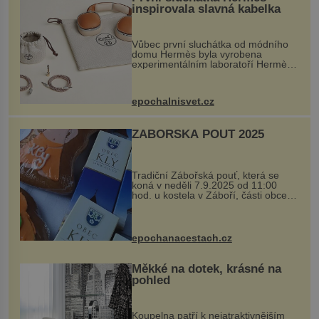
inspirovala slavná kabelka
Vůbec první sluchátka od módního
domu Hermès byla vyrobena
experimentálním laboratoří Hermès
Ateliers Horizons. Elegantní gadget
si vyžádal dva roky vývoje a chlubí
se ručně šitou hovězí kůží a
epochalnisvet.cz
kovový...
ZÁBOŘSKÁ POUŤ 2025
Tradiční Zábořská pouť, která se
koná v neděli 7.9.2025 od 11:00
hod. u kostela v Záboří, části obce
Kly u Mělníka. V programu naleznete
komentovanou prohlídku kostela,
dobovou hudbu, řemesla, atrakce...
epochanacestach.cz
Měkké na dotek, krásné na
pohled
Koupelna patří k nejatraktivnějším