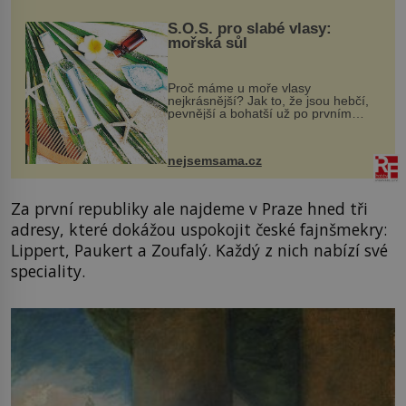
S.O.S. pro slabé vlasy:
mořská sůl
Proč máme u moře vlasy
nejkrásnější? Jak to, že jsou hebčí,
pevnější a bohatší už po prvním
vykoupání? Protože sůl obsažená v
mořské vodě má blahodárný vliv.
Nejen na tělo a pokožku, ale i na
nejsemsama.cz
vlasy. ...
Za první republiky ale najdeme v Praze hned tři
adresy, které dokážou uspokojit české fajnšmekry:
Lippert, Paukert a Zoufalý. Každý z nich nabízí své
speciality.