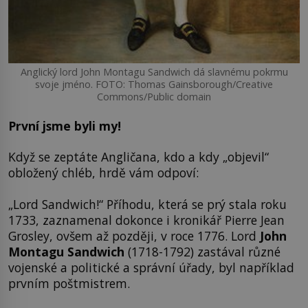
Anglický lord John Montagu Sandwich dá slavnému pokrmu
svoje jméno. FOTO: Thomas Gainsborough/Creative
Commons/Public domain
První jsme byli my!
Když se zeptáte Angličana, kdo a kdy „objevil“
obložený chléb, hrdě vám odpoví:
„Lord Sandwich!“ Příhodu, která se prý stala roku
1733, zaznamenal dokonce i kronikář Pierre Jean
Grosley, ovšem až později, v roce 1776. Lord
John
Montagu Sandwich
(1718-1792) zastával různé
vojenské a politické a správní úřady, byl například
prvním poštmistrem.