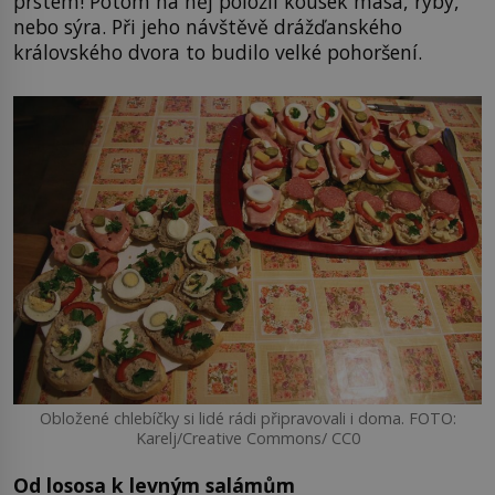
prstem! Potom na něj položil kousek masa, ryby,
nebo sýra. Při jeho návštěvě drážďanského
královského dvora to budilo velké pohoršení.
Obložené chlebíčky si lidé rádi připravovali i doma. FOTO:
Karelj/Creative Commons/ CC0
Od lososa k levným salámům