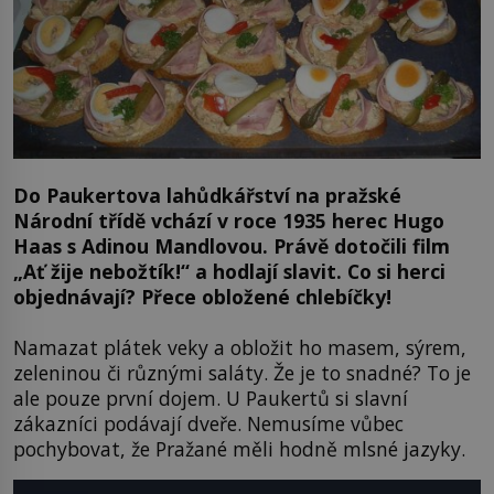
Do Paukertova lahůdkářství na pražské
Národní třídě vchází v roce 1935 herec Hugo
Haas s Adinou Mandlovou. Právě dotočili film
„Ať žije nebožtík!“ a hodlají slavit. Co si herci
objednávají? Přece obložené chlebíčky!
Namazat plátek veky a obložit ho masem, sýrem,
zeleninou či různými saláty. Že je to snadné? To je
ale pouze první dojem. U Paukertů si slavní
zákazníci podávají dveře. Nemusíme vůbec
pochybovat, že Pražané měli hodně mlsné jazyky.