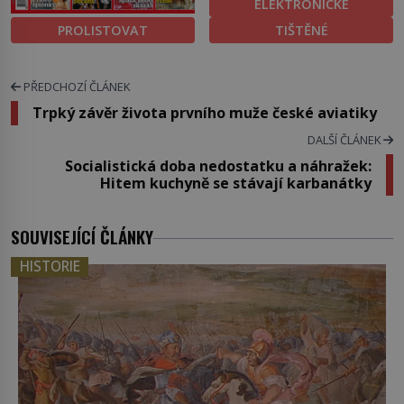
ELEKTRONICKÉ
PROLISTOVAT
TIŠTĚNÉ
PŘEDCHOZÍ ČLÁNEK
Trpký závěr života prvního muže české aviatiky
DALŠÍ ČLÁNEK
Socialistická doba nedostatku a náhražek:
Hitem kuchyně se stávají karbanátky
SOUVISEJÍCÍ ČLÁNKY
HISTORIE