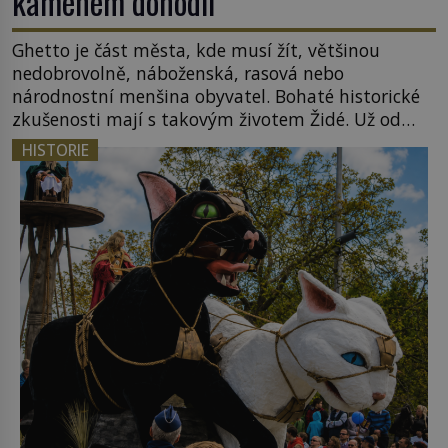
kamenem dohodil
Ghetto je část města, kde musí žít, většinou
nedobrovolně, náboženská, rasová nebo
národnostní menšina obyvatel. Bohaté historické
zkušenosti mají s takovým životem Židé. Už od
středověku jsou totiž v každou chvíli nuceni v
HISTORIE
nějakém žít. Mezi ty nejslavnější patří i římské
ghetto založené v roce 1555. Pokud jde o vztah
k Židům, nemá se Řím čím chlubit. […]