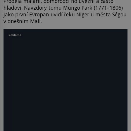
Prodělá malárii, domorodci ho uvězní a často
hladoví. Navzdory tomu Mungo Park (1771–1806)
jako první Evropan uvidí řeku Niger u města Ségou
v dnešním Mali.
Reklama