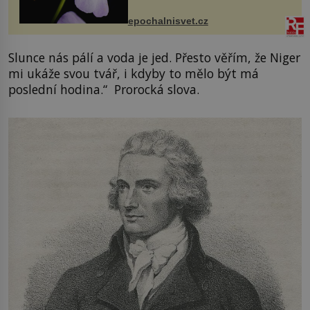
přírodě stane – a podle nového
výzkumu to může být pro druhy
epochalnisvet.cz
vstupenka...
Slunce nás pálí a voda je jed. Přesto věřím, že Niger
mi ukáže svou tvář, i kdyby to mělo být má
poslední hodina.“ Prorocká slova.