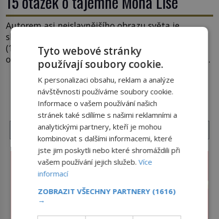
15 otázek o tajemné Mona Lise
Autorem asi nejslavnějšího obrazu světa je
slovutný italský vynálezce Leonardo da Vinci
(1452–1519). Jenže jeho nevinně usmívající dámu
Tyto webové stránky
obklopují otazníky, na některé historici odpověď
používají soubory cookie.
objeví, jiné zůstanou nezodpovězené. Kam si ji
K personalizaci obsahu, reklam a analýze
pověsil Napoleon? Samotný císař Napoleon
DALŠÍ ČLÁNKY Z RUBRIKY ›
návštěvnosti používáme soubory cookie.
Bonaparte (1769–1821) má pro malbu slabost, a
tak si ji ještě jako první konzul přemístí do své
Informace o vašem používání našich
ložnice v Tuilerisjkém […]
stránek také sdílíme s našimi reklamními a
analytickými partnery, kteří je mohou
kombinovat s dalšími informacemi, které
jste jim poskytli nebo které shromáždili při
vašem používání jejich služeb.
Více
informací
ZOBRAZIT VŠECHNY PARTNERY
(1616)
→