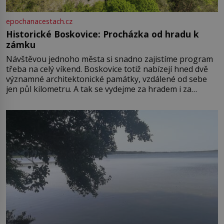
epochanacestach.cz
Historické Boskovice: Procházka od hradu k
zámku
Návštěvou jednoho města si snadno zajistíme program
třeba na celý víkend. Boskovice totiž nabízejí hned dvě
významné architektonické památky, vzdálené od sebe
jen půl kilometru. A tak se vydejme za hradem i za
zámkem do krásné jihomoravské krajiny. Trhová osada
Boskovice na okraji Drahanské vrchoviny vznikla někdy
ve13. století, a už v roce 1313 kronikáři zaznamenali