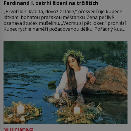
Ferdinand I. zatrhl šizení na tržištích
„Prvotřídní kvalita, dovoz z Itálie,“ přesvědčuje kupec s
látkami bohatou pražskou měšťanku. Žena pečlivě
osahává štůček mušelínu. „Vezmu si pět loket,“ prohlásí.
Kupec rychle naměří požadovanou délku. Pořádný kus
mu přitom zůstane za prsty… „Na šaty ho bude málo,
milostpaní. Stačí jenom na sukni,“ zhodnotí švadlena
množství růžového mušelínu. „Ošidili vás, podívejte.“
Vezme do ruky dřevěnou
nejsemsama.cz