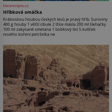
tisicereceptu.cz
Hříbková omáčka
Královskou houbou českých lesů je pravý hřib. Suroviny
400 g houby 1 větší cibule 2 lžíce másla 200 ml šlehačky
100 ml zakysané smetana 1 bobkový list 5 kuliček
nového koření petrželka ne