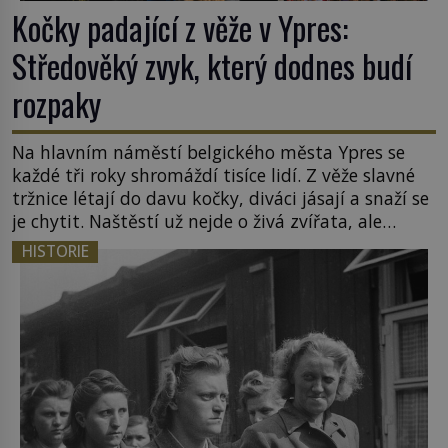
Kočky padající z věže v Ypres:
Středověký zvyk, který dodnes budí
rozpaky
Na hlavním náměstí belgického města Ypres se
každé tři roky shromáždí tisíce lidí. Z věže slavné
tržnice létají do davu kočky, diváci jásají a snaží se
je chytit. Naštěstí už nejde o živá zvířata, ale
jenom o plyšové suvenýry. Kdysi to ale bylo jinak.
HISTORIE
Tato veselá podívaná připomíná jeden z
nejpodivnějších a zároveň nejkrutějších zvyků […]