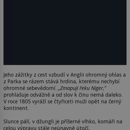
Jeho zážitky z cest vzbudí v Anglii ohromný ohlas a
z Parka se rázem stává hrdina, kterému nechybí
ohromné sebevědomí.
„Zmapuji řeku Niger,“
prohlašuje odvážně a od slov k činu nemá daleko.
V roce 1805 vyráží se čtyřiceti muži opět na černý
kontinent.
Slunce pálí, v džungli je příšerné vlhko, komáři na
celou výpravu stále neúnavně útočí.