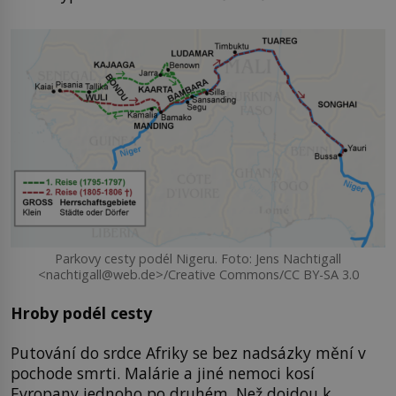
Parkovy cesty podél Nigeru. Foto: Jens Nachtigall
<nachtigall@web.de>/Creative Commons/CC BY-SA 3.0
Hroby podél cesty
Putování do srdce Afriky se bez nadsázky mění v
pochode smrti. Malárie a jiné nemoci kosí
Evropany jednoho po druhém. Než dojdou k