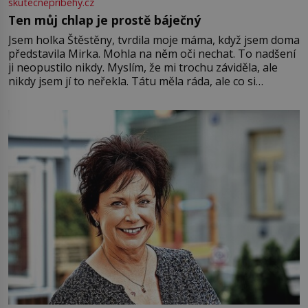
skutecnepribehy.cz
Ten můj chlap je prostě báječný
Jsem holka Štěstěny, tvrdila moje máma, když jsem doma
představila Mirka. Mohla na něm oči nechat. To nadšení
ji neopustilo nikdy. Myslím, že mi trochu záviděla, ale
nikdy jsem jí to neřekla. Tátu měla ráda, ale co si
pamatuji, tak jsme s Mirkem byli zamilovaní mnohem víc.
Jsme spolu moc rádi Tehdy byla jiná doba, když