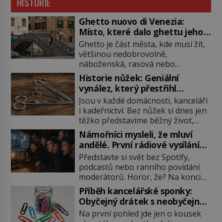
HISTORIE
Ghetto nuovo di Venezia:
Místo, které dalo ghettu jeho
jméno
Ghetto je část města, kde musí žít,
většinou nedobrovolně,
náboženská, rasová nebo
národnostní menšina obyvatel.
Historie nůžek: Geniální
Bohaté historické zkušenosti mají
vynález, který přestřihl
s takovým životem Židé. Už od
tisíciletí
Jsou v každé domácnosti, kanceláři
středověku jsou totiž v každou
i kadeřnictví. Bez nůžek si dnes jen
chvíli nuceni v nějakém žít. Mezi ty
těžko představíme běžný život,
nejslavnější patří i benítské Geto
přesto jejich příběh začíná dávno
založené v roce 1516. Přítomnost
Námořníci mysleli, že mluví
před vznikem papíru nebo knih. Od
židů je v Benátkách doložena
andělé. První rádiové vysílání
jednoduchých bronzových čepelí až
přibližně od 10. století. Volnější
šokovalo svět
Představte si svět bez Spotify,
po chirurgické nástroje a
období […]
podcastů nebo ranního povídání
krejčovské skvosty. Celá historie
moderátorů. Horor, že? Na konci
nůžek dokazuje, že i obyčejná věc
19. století lidé pro zábavu
může být výsledkem tisíců let lidské
Příběh kancelářské sponky:
maximálně tak zírali do zdi nebo
vynalézavosti. Když dnes vezmeme
Obyčejný drátek s neobyčejnou
louskali ořechy. Pak se ale pár
[…]
historií
Na první pohled jde jen o kousek
geniálních mozků rozhodlo chytat