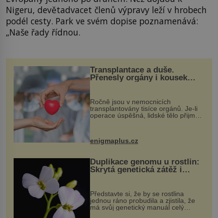
Nigeru, devětadvacet členů výpravy leží v hrobech
podél cesty. Park ve svém dopise poznamenává:
„Naše řady řídnou.
Transplantace a duše.
Přenesly orgány i kousek
osobnosti dárce?
Ročně jsou v nemocnicích
transplantovány tisíce orgánů. Je-li
operace úspěšná, lidské tělo přijme
darovaný orgán za své a pacient
může vést plnohodnotný život. Ale co
když při transplantaci nepřijímám...
enigmaplus.cz
Duplikace genomu u rostlin:
Skrytá genetická zátěž i
evoluční výhoda
Představte si, že by se rostlina
jednou ráno probudila a zjistila, že
má svůj genetický manuál celý
dvakrát. Přesně to se občas v