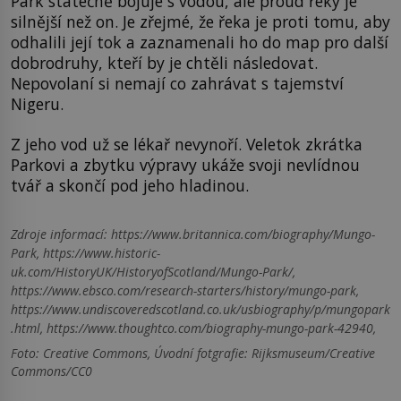
Park statečně bojuje s vodou, ale proud řeky je
silnější než on. Je zřejmé, že řeka je proti tomu, aby
odhalili její tok a zaznamenali ho do map pro další
dobrodruhy, kteří by je chtěli následovat.
Nepovolaní si nemají co zahrávat s tajemství
Nigeru.
Z jeho vod už se lékař nevynoří. Veletok zkrátka
Parkovi a zbytku výpravy ukáže svoji nevlídnou
tvář a skončí pod jeho hladinou.
Zdroje informací:
https://www.britannica.com/biography/Mungo-
Park, https://www.historic-
uk.com/HistoryUK/HistoryofScotland/Mungo-Park/,
https://www.ebsco.com/research-starters/history/mungo-park,
https://www.undiscoveredscotland.co.uk/usbiography/p/mungopark
.html, https://www.thoughtco.com/biography-mungo-park-42940,
Foto: Creative Commons, Úvodní fotgrafie: Rijksmuseum/Creative
Commons/CC0