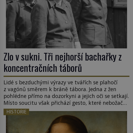
Zlo v sukni. Tři nejhorší bachařky z
koncentračních táborů
Lidé s bezduchými výrazy ve tvářích se plahočí
z vagónů směrem k bráně tábora. Jedna z žen
pohlédne přímo na dozorkyni a jejich oči se setkají.
Místo soucitu však přichází gesto, které nebožačku
posílá rovnou do plynové komory. Jména jako
HISTORIE
Rudolf Höss (1901–1947), Josef Mengele (1911–
1979) či Heinrich Himmler (1900–1945) zná každý,
o koho se historie jen otřela. Jenže […]