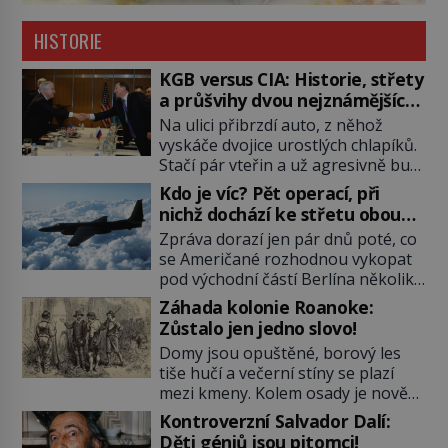
HISTORIE
KGB versus CIA: Historie, střety
a průšvihy dvou nejznámějších
tajných služeb historie
Na ulici přibrzdí auto, z něhož
vyskáče dvojice urostlých chlapíků.
Stačí pár vteřin a už agresivně buší
na dveře. O další okamžik později
Kdo je víc? Pět operací, při
vlečou nebožáka do auta, a pak už
nichž dochází ke střetu obou
ho nikdy nikdo nespatří. Dostal se
tajných služeb
Zpráva dorazí jen pár dnů poté, co
totiž do rukou všemocné KGB. Jako
se Američané rozhodnou vykopat
sourozenci, kteří si nemohou přijít
pod východní částí Berlína několik
na jméno. Neustále se předhání v
stovek metrů dlouhý tunel. Sověti
plánování sabotáží, […]
Záhada kolonie Roanoke:
na sobě nenechají nic znát a
Zůstalo jen jedno slovo!
nechají nepřítele, aby si myslel, že
Domy jsou opuštěné, borový les
je přechytračil. Cennou informaci
tiše hučí a večerní stíny se plazí
jim dodá jeden z agentů. Oba
mezi kmeny. Kolem osady je nově
tábory jsou zvyklé působit v pozadí
postavená palisáda, ale ani to
a podle situace tlačit, jak oni […]
Kontroverzní Salvador Dalí:
nejspíš nedokáže osadníky
Děti géniů jsou pitomci!