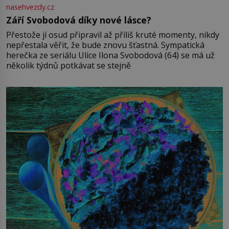
nasehvezdy.cz
Září Svobodová díky nové lásce?
Přestože jí osud připravil až příliš kruté momenty, nikdy
nepřestala věřit, že bude znovu šťastná. Sympatická
herečka ze seriálu Ulice Ilona Svobodová (64) se má už
několik týdnů potkávat se stejně