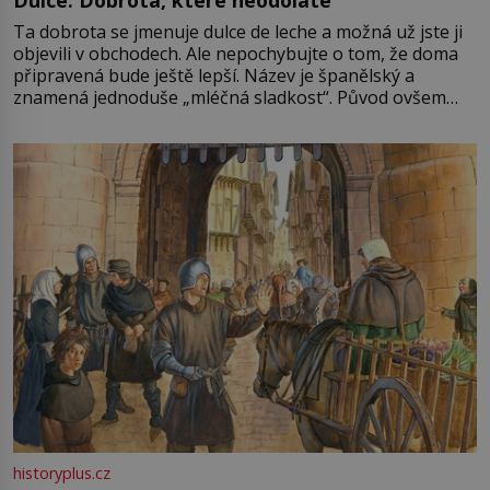
Ta dobrota se jmenuje dulce de leche a možná už jste ji
objevili v obchodech. Ale nepochybujte o tom, že doma
připravená bude ještě lepší. Název je španělský a
znamená jednoduše „mléčná sladkost“. Původ ovšem
není úplně jednoznačný, o autorství této receptury se
pře hned několik latinskoamerických zemí a k tomu
Francie, kde se traduje,
historyplus.cz