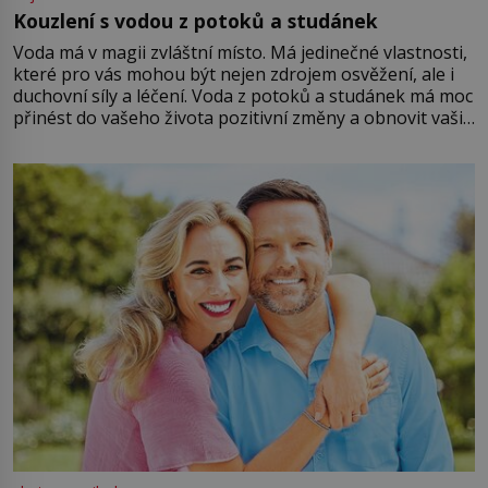
Kouzlení s vodou z potoků a studánek
Voda má v magii zvláštní místo. Má jedinečné vlastnosti,
které pro vás mohou být nejen zdrojem osvěžení, ale i
duchovní síly a léčení. Voda z potoků a studánek má moc
přinést do vašeho života pozitivní změny a obnovit vaši
energii. Využitím těchto přírodních zdrojů v magii
můžete obohatit své rituály a přinést do svého života
větší harmonii a klid. Je důležité