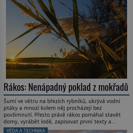
zvládnou jen představitelné věci. Na malé kousky
Název: Columbia První […]
Rákos: Nenápadný poklad z mokřadů
Šumí ve větru na březích rybníků, ukrývá vodní
ptáky a mnozí kolem něj procházejí bez
povšimnutí. Přesto právě rákos pomáhal stavět
domy, vyrábět lodě, zapisovat první texty a
inspiroval řadu pověstí. Tato skromná, ale
VĚDA A TECHNIKA