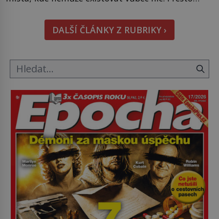
právě tady vědci objevují organismy, které
posouvají hranice života. Každý nový nález mění
DALŠÍ ČLÁNKY Z RUBRIKY ›
naše představy o tom, co všechno dokáže příroda a
napovídá, kde bychom jednou […]