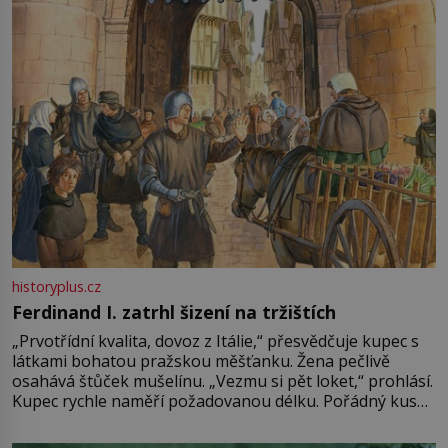
Francie, kde se traduje,
historyplus.cz
Ferdinand I. zatrhl šizení na tržištích
„Prvotřídní kvalita, dovoz z Itálie,“ přesvědčuje kupec s
látkami bohatou pražskou měšťanku. Žena pečlivě
osahává štůček mušelínu. „Vezmu si pět loket,“ prohlásí.
Kupec rychle naměří požadovanou délku. Pořádný kus
mu přitom zůstane za prsty… „Na šaty ho bude málo,
milostpaní. Stačí jenom na sukni,“ zhodnotí švadlena