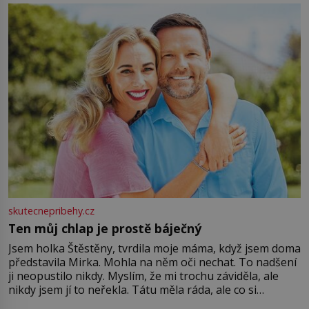
můžete obohatit své rituály a přinést do svého života
větší harmonii a klid. Je důležité
skutecnepribehy.cz
Ten můj chlap je prostě báječný
Jsem holka Štěstěny, tvrdila moje máma, když jsem doma
představila Mirka. Mohla na něm oči nechat. To nadšení
ji neopustilo nikdy. Myslím, že mi trochu záviděla, ale
nikdy jsem jí to neřekla. Tátu měla ráda, ale co si
pamatuji, tak jsme s Mirkem byli zamilovaní mnohem víc.