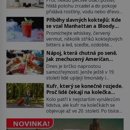
hlídá polohu zrcadel a do pokoje
přidává rostliny, vodu nebo dřevo?
Feng šuej tvrdí, že domov není jen
Příběhy slavných koktejlů: Kde
soubor zdí a nábytku. Je to prostor,
se vzal Manhattan a Bloody
kterým proudí energie čchi a jeho
Mary?
Promíchejte whiskey, červený
uspořádání může ovlivňovat, jak se
vermut, několik střiků koktejlových
v něm člověk cítí. Feng šuej má
bitters a led, sceďte, ozdobte
kořeny ve staré Číně a jeho historie
koktejlovou třešinkou a tadá…
[…]
Nápoj, která chutná po seně.
Manhattan je tu! A pokud to má být
Jak znechucený Američan
skutečně on, dejte si pozor, ať
vymyslel brčko
Dnes je brčko naprostou
místo klasické americké rye
samozřejmostí. Jenže ještě v 19.
whiskey či klidně bourbonu
století lidé upíjejí limonády i
nepoužijete skotskou whisku. Co
koktejly dutými stébly žita nebo
se stane? Inu, koktejl bude stále
Kufr, který se konečně rozjede.
žitné slámy. Fungují sice dobře,
skvělý, ale už to nebude
Proč lidé čekají na kolečka
mají ale jednu nepříjemnou
Manhattan ale […]
téměř pět tisíc let?
Kolo patří k nejstarším vynálezům
vlastnost po chvíli se rozmáčejí a
lidstva, ale kufr na kolečkách se
nápoji dodávají travnatou příchuť.
objevuje až ve 20. století. Po tisíce
Právě tahle drobná nepříjemnost
let lidé vláčejí těžká zavazadla v
přivede amerického výrobce
rukou, na zádech nebo je nakládají
cigaretových náustků k nápadu,
na povozy. Stačí přitom jediný
který změní způsob pití po celém