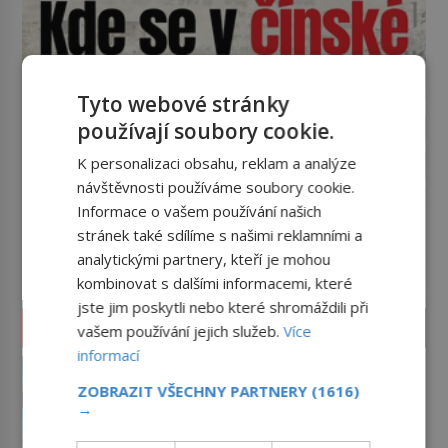
Tyto webové stránky
používají soubory cookie.
K personalizaci obsahu, reklam a analýze
návštěvnosti používáme soubory cookie.
Informace o vašem používání našich
stránek také sdílíme s našimi reklamními a
analytickými partnery, kteří je mohou
kombinovat s dalšími informacemi, které
jste jim poskytli nebo které shromáždili při
ZAJÍMAVOSTI
vašem používání jejich služeb.
Více
informací
Muž, který prodával
Brooklynský most: Podvod,
ZOBRAZIT VŠECHNY PARTNERY
(1616)
kterému uvěřily desítky lidí
→
Koupit si slavný Brooklynský most?
Dnes to zní absurdně. Na přelomu