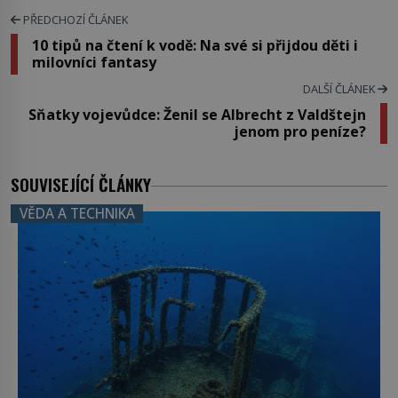
PŘEDCHOZÍ ČLÁNEK
10 tipů na čtení k vodě: Na své si přijdou děti i
milovníci fantasy
DALŠÍ ČLÁNEK
Sňatky vojevůdce: Ženil se Albrecht z Valdštejn
jenom pro peníze?
SOUVISEJÍCÍ ČLÁNKY
VĚDA A TECHNIKA