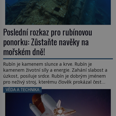
Poslední rozkaz pro rubínovou
ponorku: Zůstaňte navěky na
mořském dně!
Rubín je kamenem slunce a krve. Rubín je
kamenem životní síly a energie. Zahání slabost a
úzkost, posiluje srdce. Rubín je dobrým jménem
pro neživý stroj, kterému člověk prokázal čest
nezmizet v tavicí peci a našel mu místo
VĚDA A TECHNIKA
k poslednímu odpočinku. Je druhá polovina 50. let
minulého století. Nálože spočítány, umístěny a
odpáleny. Trup ponorky nabírá vodu […]