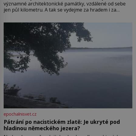
významné architektonické památky, vzdálené od sebe
jen půl kilometru. A tak se vydejme za hradem i za
zámkem do krásné jihomoravské krajiny. Trhová osada
Boskovice na okraji Drahanské vrchoviny vznikla někdy
ve13. století, a už v roce 1313 kronikáři zaznamenali
epochalnisvet.cz
Pátrání po nacistickém zlatě: Je ukryté pod
hladinou německého jezera?