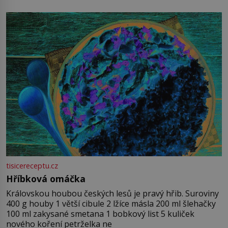
tisicereceptu.cz
Hříbková omáčka
Královskou houbou českých lesů je pravý hřib. Suroviny
400 g houby 1 větší cibule 2 lžíce másla 200 ml šlehačky
100 ml zakysané smetana 1 bobkový list 5 kuliček
nového koření petrželka ne