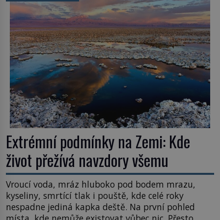
užitečná rostlina provází člověka už tisíce let.
Většina lidí vnímá rákos jen jako obyčejnou kulisu
letního koupání. Stačí se však podívat […]
Extrémní podmínky na Zemi: Kde
život přežívá navzdory všemu
Vroucí voda, mráz hluboko pod bodem mrazu,
kyseliny, smrtící tlak i pouště, kde celé roky
nespadne jediná kapka deště. Na první pohled
místa, kde nemůže existovat vůbec nic. Přesto