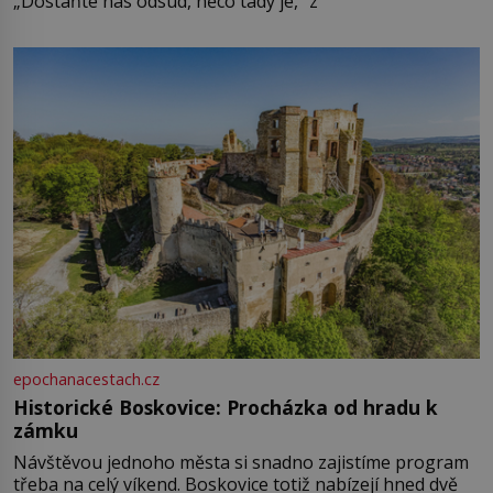
„Dostaňte nás odsud, něco tady je,“ z
epochanacestach.cz
Historické Boskovice: Procházka od hradu k
zámku
Návštěvou jednoho města si snadno zajistíme program
třeba na celý víkend. Boskovice totiž nabízejí hned dvě