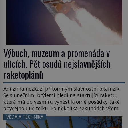
Výbuch, muzeum a promenáda v
ulicích. Pět osudů nejslavnějších
raketoplánů
Ani zima nezkazí přítomným slavnostní okamžik.
Se slunečními brýlemi hledí na startující raketu,
která má do vesmíru vynést kromě posádky také
obyčejnou učitelku. Po několika sekundách všem
ztuhnou úsměvy, stroj totiž exploduje. Jejich
VĚDA A TECHNIKA
konstrukce není z levného kraje, daňové
poplatníky stojí miliardy dolarů. Na druhou stranu