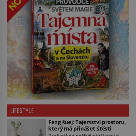
LIFESTYLE
Feng šuej: Tajemství prostoru,
který má přinášet štěstí
Proč někdo pečlivě otáčí postel,