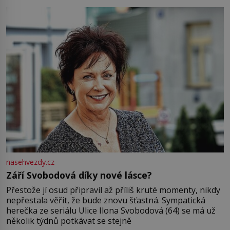
Jsme spolu moc rádi Tehdy byla jiná doba, když
nasehvezdy.cz
Září Svobodová díky nové lásce?
Přestože jí osud připravil až příliš kruté momenty, nikdy
nepřestala věřit, že bude znovu šťastná. Sympatická
herečka ze seriálu Ulice Ilona Svobodová (64) se má už
několik týdnů potkávat se stejně