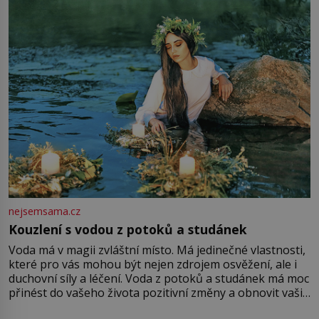
množství růžového mušelínu. „Ošidili vás, podívejte.“
Vezme do ruky dřevěnou
nejsemsama.cz
Kouzlení s vodou z potoků a studánek
Voda má v magii zvláštní místo. Má jedinečné vlastnosti,
které pro vás mohou být nejen zdrojem osvěžení, ale i
duchovní síly a léčení. Voda z potoků a studánek má moc
přinést do vašeho života pozitivní změny a obnovit vaši
energii. Využitím těchto přírodních zdrojů v magii