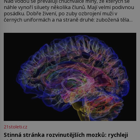
Nad vodou se převalují chuchvalce mlhy, ze kterých se
náhle vynoří siluety několika člunů. Mají velmi podivnou
posádku. Dobře živení, po zuby ozbrojení muži v
černých uniformách a na straně druhé: zubožená těla
oblečená v chatrných vězeňských hadrech. Co tato
přízračná scéna znamená? Je jaro roku 1945, druhá
světová válka se chýlí ke konci. Jezero Stolpsee
21stoleti.cz
Stinná stránka rozvinutějších mozků: rychleji