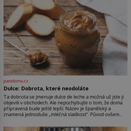
zahradu ani nedokážeme
představit. Její příběh je […]
panidomu.cz
Dulce: Dobrota, které neodoláte
Ta dobrota se jmenuje dulce de leche a možná už jste ji
objevili v obchodech. Ale nepochybujte o tom, že doma
připravená bude ještě lepší. Název je španělský a
znamená jednoduše „mléčná sladkost“. Původ ovšem
není úplně jednoznačný, o autorství této receptury se
pře hned několik latinskoamerických zemí a k tomu