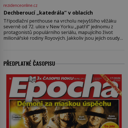
rezidenceonline.cz
Dechberoucí „katedrála“ v oblacích
Třípodlažní penthouse na vrcholu nejvyššího věžáku
severně od 72. ulice v New Yorku „patřil“ jednomu z
protagonistů populárního seriálu, mapujícího život
milionářské rodiny Royových. Jakkoliv jsou jejich osudy
fiktivní, nemovitosti, v nichž „žijí“, jsou velmi reálné.
Ohromující luxusní byt s pěti ložnicemi, čtyřmi
koupelnami a výhledem na Husdon Yards je přitom
jenom jednou z nemovitostí
PŘEDPLATNÉ ČASOPISU