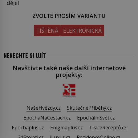
děje!
ZVOLTE PROSÍM VARIANTU
TIŠTĚNÁ
ELEKTRONICKÁ
NENECHTE SI UJÍT
Navštivte také naše další internetové
projekty:
NašeHvězdy.cz
SkutečnéPříběhy.cz
EpochaNaCestach.cz
EpochálníSvět.cz
Epochaplus.cz
Enigmaplus.cz
TisíceReceptů.cz
21Stoleti.cz
iLuxus.cz
RezidenceOnline.cz