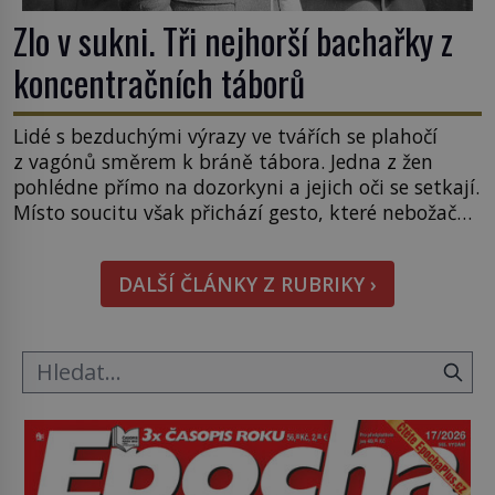
Zlo v sukni. Tři nejhorší bachařky z
koncentračních táborů
Lidé s bezduchými výrazy ve tvářích se plahočí
z vagónů směrem k bráně tábora. Jedna z žen
pohlédne přímo na dozorkyni a jejich oči se setkají.
Místo soucitu však přichází gesto, které nebožačku
posílá rovnou do plynové komory. Jména jako
Rudolf Höss (1901–1947), Josef Mengele (1911–
DALŠÍ ČLÁNKY Z RUBRIKY ›
1979) či Heinrich Himmler (1900–1945) zná každý,
o koho se historie jen otřela. Jenže […]