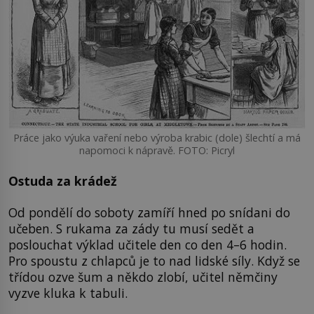
Práce jako výuka vaření nebo výroba krabic (dole) šlechtí a má
napomoci k nápravě. FOTO: Picryl
Ostuda za krádež
Od pondělí do soboty zamíří hned po snídani do
učeben. S rukama za zády tu musí sedět a
poslouchat výklad učitele den co den 4–6 hodin.
Pro spoustu z chlapců je to nad lidské síly. Když se
třídou ozve šum a někdo zlobí, učitel němčiny
vyzve kluka k tabuli.