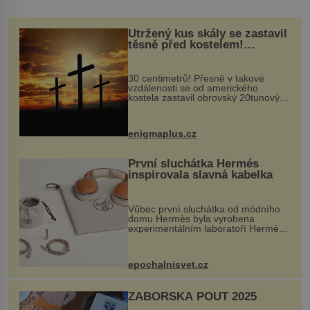
Utržený kus skály se zastavil
těsně před kostelem!
Ochránila ho boží síla?
30 centimetrů! Přesně v takové
vzdálenosti se od amerického
kostela zastavil obrovský 20tunový
balvan, který se v květnu 2014
nečekaně odtrhl od nedaleké skály
při její demolici. Podle místních stojí
enigmaplus.cz
...
První sluchátka Hermés
inspirovala slavná kabelka
Vůbec první sluchátka od módního
domu Hermès byla vyrobena
experimentálním laboratoří Hermès
Ateliers Horizons. Elegantní gadget
si vyžádal dva roky vývoje a chlubí
se ručně šitou hovězí kůží a
epochalnisvet.cz
kovový...
ZÁBOŘSKÁ POUŤ 2025