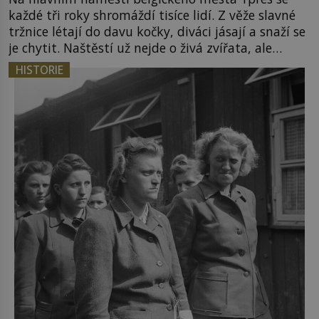
každé tři roky shromáždí tisíce lidí. Z věže slavné
tržnice létají do davu kočky, diváci jásají a snaží se
je chytit. Naštěstí už nejde o živá zvířata, ale
jenom o plyšové suvenýry. Kdysi to ale bylo jinak.
HISTORIE
Tato veselá podívaná připomíná jeden z
nejpodivnějších a zároveň nejkrutějších zvyků […]