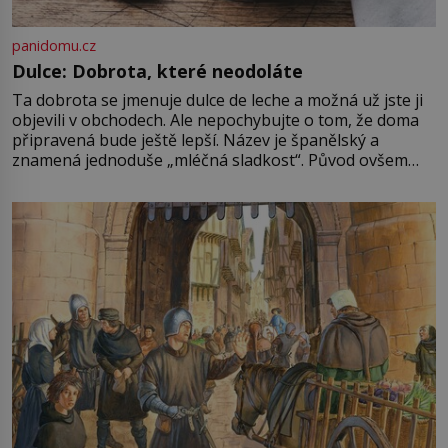
panidomu.cz
Dulce: Dobrota, které neodoláte
Ta dobrota se jmenuje dulce de leche a možná už jste ji
objevili v obchodech. Ale nepochybujte o tom, že doma
připravená bude ještě lepší. Název je španělský a
znamená jednoduše „mléčná sladkost“. Původ ovšem
není úplně jednoznačný, o autorství této receptury se
pře hned několik latinskoamerických zemí a k tomu
Francie, kde se traduje,