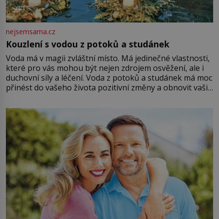
nejsemsama.cz
Kouzlení s vodou z potoků a studánek
Voda má v magii zvláštní místo. Má jedinečné vlastnosti,
které pro vás mohou být nejen zdrojem osvěžení, ale i
duchovní síly a léčení. Voda z potoků a studánek má moc
přinést do vašeho života pozitivní změny a obnovit vaši
energii. Využitím těchto přírodních zdrojů v magii
můžete obohatit své rituály a přinést do svého života
větší harmonii a klid. Je důležité