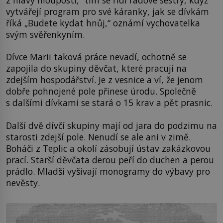
z hlavy hlouposti,“ tím se řídí řádové sestry, když
vytvářejí program pro své káranky, jak se dívkám
říká „Budete kydat hnůj,“ oznámí vychovatelka
svým svěřenkyním.
Dívce Marii taková práce nevadí, ochotně se
zapojila do skupiny děvčat, které pracují na
zdejším hospodářství. Je z vesnice a ví, že jenom
dobře pohnojené pole přinese úrodu. Společně
s dalšími dívkami se stará o 15 krav a pět prasnic.
Další dvě dívčí skupiny mají od jara do podzimu na
starosti zdejší pole. Nenudí se ale ani v zimě.
Boháči z Teplic a okolí zásobují ústav zakázkovou
prací. Starší děvčata derou peří do duchen a perou
prádlo. Mladší vyšívají monogramy do výbavy pro
nevěsty.