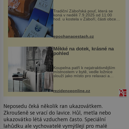
Tradiční Zábořská pouť, která se
koná v neděli 7.9.2025 od 11:00
hod. u kostela v Záboří, části obce
Kly u Mělníka. V programu naleznete
komentovanou prohlídku kostela,
dobovou hudbu, řemesla, atrakce...
epochanacestach.cz
Měkké na dotek, krásné na
pohled
Koupelna patří k nejatraktivnějším
místnostem v bytě, vedle ložnice
slouží jako místo pro relaxaci a
odpočinek. Koupelnový textil –
ručníky, osušky a koberečky –
mohou jako mávnutím kouzelného
rezidenceonline.cz
proutku...
Neposedu čeká několik ran ukazovátkem.
Zkroušeně se vrací do lavice. Hůl, metla nebo
ukazovátko létá vzduchem často. Speciální
lahůdku ale vychovatelé vymýšlejí pro malé