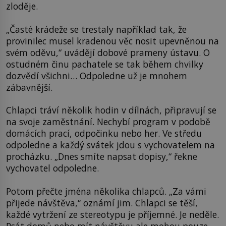
zloděje.
„Časté krádeže se trestaly například tak, že
provinilec musel kradenou věc nosit upevněnou na
svém oděvu,“ uvádějí dobové prameny ústavu. O
ostudném činu pachatele se tak během chvilky
dozvědí všichni… Odpoledne už je mnohem
zábavnější.
Chlapci tráví několik hodin v dílnách, připravují se
na svoje zaměstnání. Nechybí program v podobě
domácích prací, odpočinku nebo her. Ve středu
odpoledne a každý svátek jdou s vychovatelem na
procházku. „Dnes smíte napsat dopisy,“ řekne
vychovatel odpoledne.
Potom přečte jména několika chlapců. „Za vámi
přijede návštěva,“ oznámí jim. Chlapci se těší,
každé vytržení ze stereotypu je příjemné. Je neděle.
Psát domů nebo mít návštěvu ale mohou pouze