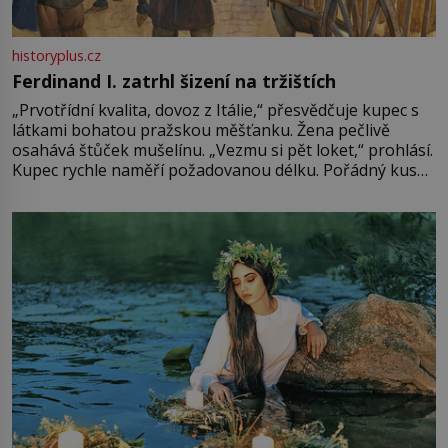
historyplus.cz
Ferdinand I. zatrhl šizení na tržištích
„Prvotřídní kvalita, dovoz z Itálie,“ přesvědčuje kupec s
látkami bohatou pražskou měšťanku. Žena pečlivě
osahává štůček mušelínu. „Vezmu si pět loket,“ prohlásí.
Kupec rychle naměří požadovanou délku. Pořádný kus
mu přitom zůstane za prsty… „Na šaty ho bude málo,
milostpaní. Stačí jenom na sukni,“ zhodnotí švadlena
množství růžového mušelínu. „Ošidili vás, podívejte.“
Vezme do ruky dřevěnou