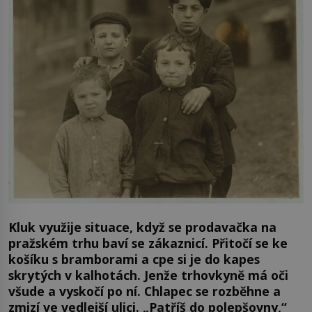
Kluk využije situace, když se prodavačka na
pražském trhu baví se zákaznicí. Přitočí se ke
košíku s bramborami a cpe si je do kapes
skrytých v kalhotách. Jenže trhovkyně má oči
všude a vyskočí po ní. Chlapec se rozběhne a
zmizí ve vedlejší ulici. „Patříš do polepšovny,“