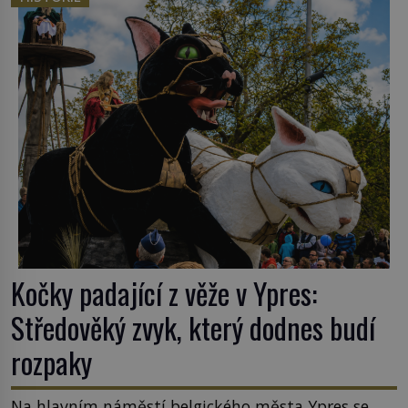
nějakém žít. Mezi ty nejslavnější patří i římské
ghetto založené v roce 1555. Pokud jde o vztah
k Židům, nemá se Řím čím chlubit. […]
Kočky padající z věže v Ypres:
Středověký zvyk, který dodnes budí
rozpaky
Na hlavním náměstí belgického města Ypres se