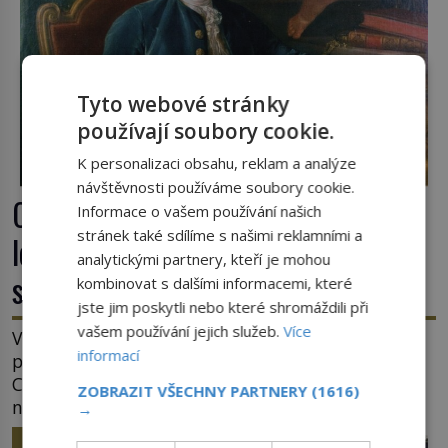
Tyto webové stránky
používají soubory cookie.
K personalizaci obsahu, reklam a analýze
návštěvnosti používáme soubory cookie.
Casanova v Pobaltí: Co měl
Informace o vašem používání našich
stránek také sdílíme s našimi reklamními a
legendární svůdník společného se
analytickými partnery, kteří je mohou
svobodnými zednáři?
kombinovat s dalšími informacemi, které
jste jim poskytli nebo které shromáždili při
vašem používání jejich služeb.
Více
V roce 1764 byste mohli na lotyšských plážích
informací
potkat dobrodruha a sukničkáře Giacoma
Casanovu. Jeho cesta k Baltskému moři však
ZOBRAZIT VŠECHNY PARTNERY
(1616)
nebyla turistickým výletem, ale ryze pracovní
→
cestou se zištnými úmysly. Jaký cíl Casanova
HISTORIE