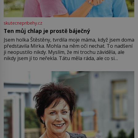
skutecnepribehy.cz
Ten můj chlap je prostě báječný
Jsem holka Štěstěny, tvrdila moje máma, když jsem doma
představila Mirka. Mohla na něm oči nechat. To nadšení
ji neopustilo nikdy. Myslím, že mi trochu záviděla, ale
nikdy jsem jí to neřekla. Tátu měla ráda, ale co si
pamatuji, tak jsme s Mirkem byli zamilovaní mnohem víc.
Jsme spolu moc rádi Tehdy byla jiná doba, když