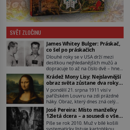
SVĚT ZLOČINU
James Whitey Bulger: Práskač,
co šel po práskačích
Dlouhé roky se v USA drží mezi
desítkou nejhledanějších mužů a
dopracuje to až na číslo dvě – hned
po Usámovi bin Ládinovi (1957–
Krádež Mony Lisy: Nejslavnější
2011). To je James „Whitey“ Bulger
obraz světa zůstane dva roky
(1929–2018) viněný ze spoluúčasti
nezvěstný
V pondělí 21. srpna 1911 visí v
na 19 vraždách, vydírání a lichvy. A
pařížském Louvru na zdi prázdné
samozřejmě, krom toho je ještě
háky. Obraz, který dnes zná celý
drogový dealer, který neváhá
svět, je pryč. Zpočátku si nikdo
odstranit z cesty všechny práskače,
José Pereira: Místo manželky
nemyslí, že jde o krádež.
zatímco […]
12letá dcera – a sousedi o všem
Zaměstnanci jsou přesvědčeni, že
vědí!
Píše se rok 2010. Muž v bílé košili
Mona Lisa je jen v restaurátorské
systematicky listuje kartotékou