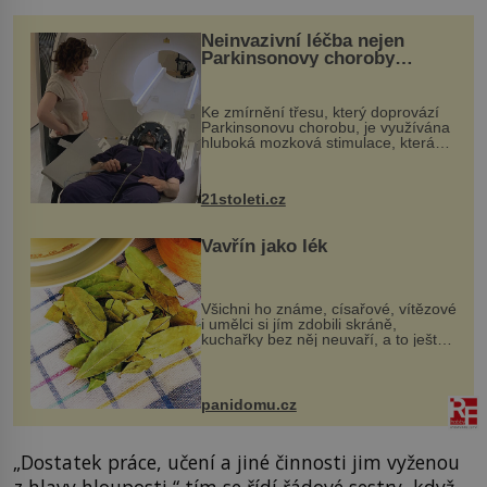
Neinvazivní léčba nejen
Parkinsonovy choroby
pomocí ultrazvukové
„helmy“
Ke zmírnění třesu, který doprovází
Parkinsonovu chorobu, je využívána
hluboká mozková stimulace, která
však vyžaduje vysoce invazivní
zákrok. Ultrazvuk zase není vhodný
k dostatečně přesnému zacílení ...
21stoleti.cz
Vavřín jako lék
Všichni ho známe, císařové, vítězové
i umělci si jím zdobili skráně,
kuchařky bez něj neuvaří, a to ještě
nevíte, že bobkový list může výrazně
zmírnit některé naše neduhy.
Obsahuje v malém množství ně...
panidomu.cz
„Dostatek práce, učení a jiné činnosti jim vyženou