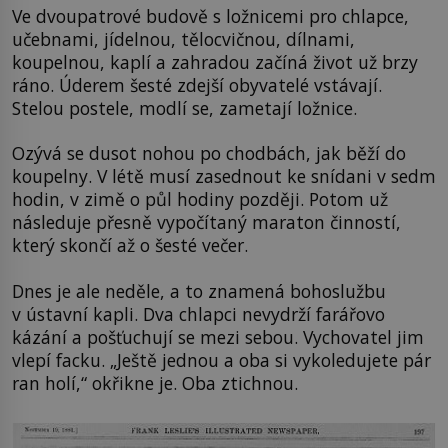
Ve dvoupatrové budově s ložnicemi pro chlapce,
učebnami, jídelnou, tělocvičnou, dílnami,
koupelnou, kaplí a zahradou začíná život už brzy
ráno. Úderem šesté zdejší obyvatelé vstávají.
Stelou postele, modlí se, zametají ložnice.
Ozývá se dusot nohou po chodbách, jak běží do
koupelny. V létě musí zasednout ke snídani v sedm
hodin, v zimě o půl hodiny později. Potom už
následuje přesně vypočítaný maraton činností,
který skončí až o šesté večer.
Dnes je ale neděle, a to znamená bohoslužbu
v ústavní kapli. Dva chlapci nevydrží farářovo
kázání a pošťuchují se mezi sebou. Vychovatel jim
vlepí facku. „Ještě jednou a oba si vykoledujete pár
ran holí,“ okřikne je. Oba ztichnou.