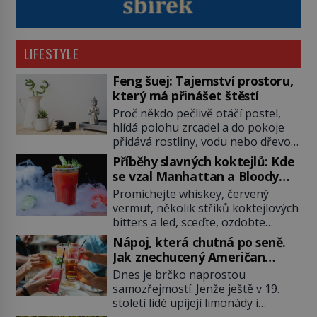
LIFESTYLE
Feng šuej: Tajemství prostoru,
který má přinášet štěstí
Proč někdo pečlivě otáčí postel,
hlídá polohu zrcadel a do pokoje
přidává rostliny, vodu nebo dřevo?
Feng šuej tvrdí, že domov není jen
Příběhy slavných koktejlů: Kde
soubor zdí a nábytku. Je to prostor,
se vzal Manhattan a Bloody
kterým proudí energie čchi a jeho
Mary?
Promíchejte whiskey, červený
uspořádání může ovlivňovat, jak se
vermut, několik střiků koktejlových
v něm člověk cítí. Feng šuej má
bitters a led, sceďte, ozdobte
kořeny ve staré Číně a jeho historie
koktejlovou třešinkou a tadá…
[…]
Nápoj, která chutná po seně.
Manhattan je tu! A pokud to má být
Jak znechucený Američan
skutečně on, dejte si pozor, ať
vymyslel brčko
Dnes je brčko naprostou
místo klasické americké rye
samozřejmostí. Jenže ještě v 19.
whiskey či klidně bourbonu
století lidé upíjejí limonády i
nepoužijete skotskou whisku. Co