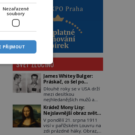
Nezařazené
soubory
E PŘIJMOUT
SVĚT ZLOČINU
James Whitey Bulger:
Práskač, co šel po
práskačích
Dlouhé roky se v USA drží
mezi desítkou
nejhledanějších mužů a
dopracuje to až na číslo
Krádež Mony Lisy:
dvě – hned po Usámovi bin
Nejslavnější obraz světa
Ládinovi (1957–2011). To je
zůstane dva roky
V pondělí 21. srpna 1911
James „Whitey“ Bulger
nezvěstný
visí v pařížském Louvru na
(1929–2018) viněný ze
zdi prázdné háky. Obraz,
spoluúčasti na 19