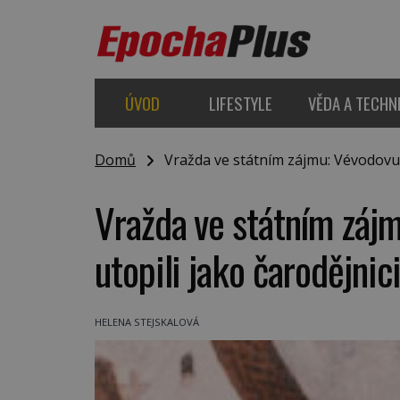
ÚVOD
LIFESTYLE
VĚDA A TECHN
Domů
Vražda ve státním zájmu: Vévodovu t
Vražda ve státním záj
utopili jako čarodějnic
HELENA STEJSKALOVÁ