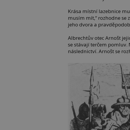
Krása místní lazebnice m
musím mít,“ rozhodne se z
jeho dvora a pravděpodobn
Albrechtův otec Arnošt jej
se stávají terčem pomluv
následnictví. Arnošt se r