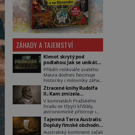
ZÁHADY A TAJEMSTVÍ
Klenot skrytý pod
podlahou: Jak se unikátní
románský poklad dostal
Příběh relikviáře svatého
do zapadlého Bečova?
Maura dodnes fascinuje
historiky i milovníky záhad
po celém světě. Tato
Ztracené knihy Rudolfa
románská zlatnická
II.: Kam zmizela
památka ze 13. století je
nejzáhadnější knihovna
V komnatách Pražského
po českých korunovačních
Evropy?
hradu se třpytí křišťály,
klenotech druhým
astronomické přístroje i
nejcennějším movitým
podivné alchymistické
majetkem v České
Tajemná Terra Australis:
rukopisy. Císař Rudolf II.
republice. Přestože byl
Dopluly římské obchodní
shromažďuje vše, co
klenot v roce 1985 po
lodě až do Austrálie?
Australský kontinent začali
souvisí s tajemstvím
dramatickém pátrání