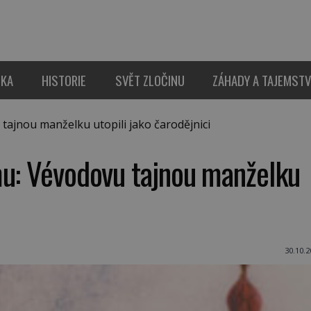
IKA
HISTORIE
SVĚT ZLOČINU
ZÁHADY A TAJEMSTV
ajnou manželku utopili jako čarodějnici
mu: Vévodovu tajnou manželku
i
30.10.2