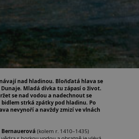
 mávají nad hladinou. Bloňďatá hlava se
n Dunaje. Mladá dívka tu zápasí o život.
udržet se nad vodou a nadechnout se
ji bidlem strká zpátky pod hladinu. Po
hlava nevynoří a navždy zmizí ve vlnách
 Bernauerová
(kolem r. 1410–1435)
vědra s horkou vodou a obratně je vlévá