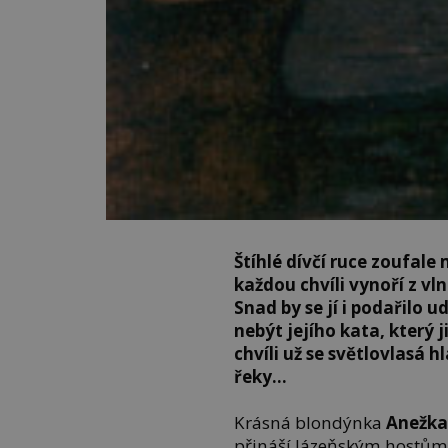
Štíhlé dívčí ruce zoufale
každou chvíli vynoří z vl
Snad by se jí i podařilo 
nebýt jejího kata, který 
chvíli už se světlovlasá 
řeky…
Krásná blondýnka
Anežka
přináší lázeňským hostům 