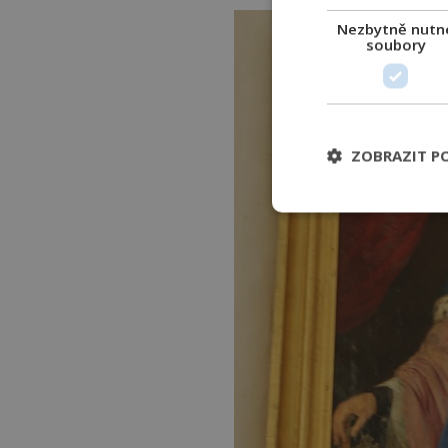
Nezbytně nutn
soubory
ZOBRAZIT P