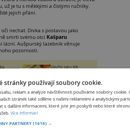
, už je tu s měkkými a čistými ručníky.
dé jejich přání.
oči nechat. Dívka s postavou jako
ě smrti svému otci
Kašparu
 lázní. Aušpurský lazebník věnuje
noho pozornosti.
čba
Vavřín jako lék
novy
í
helmy“
 stránky používají soubory cookie.
panidomu.cz
bsahu, reklam a analýze návštěvnosti používáme soubory cookie. 
šich stránek také sdílíme s našimi reklamními a analytickými partn
s dalšími informacemi, které jste jim poskytli nebo které shromá
t, což je u žen v tehdejší době naprosto
lužeb.
Více informací
poutá zájem okolí svými znalostmi, ale
CHNY PARTNERY
(1616) →