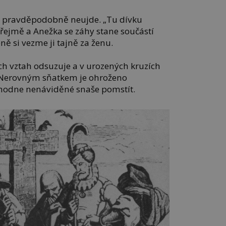
u pravděpodobně neujde. „Tu dívku
řejmě a Anežka se záhy stane součástí
ě si vezme ji tajně za ženu.
ich vztah odsuzuje a v urozených kruzích
. Nerovným sňatkem je ohroženo
ozhodne nenáviděné snaše pomstít.