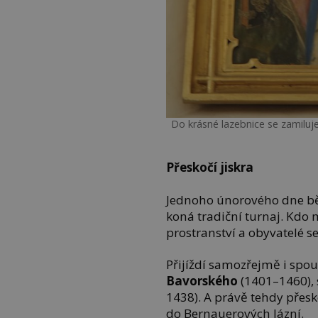
Do krásné lazebnice se zamil
Přeskočí jiskra
Jednoho únorového dne b
koná tradiční turnaj. Kdo
prostranství a obyvatelé s
Přijíždí samozřejmě i spo
Bavorského
(1401–1460),
1438). A právě tehdy přesko
do Bernauerových lázní.