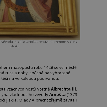
uje vévoda. FOTO: UHolz/Creative Commons/CC BY-
SA 4.0
ěhem masopustu roku 1428 se ve městě
 má ruce a nohy, spěchá na vyhrazené
e těší na velkolepou podívanou.
usta vzácných hostů včetně
Albrechta III.
 syna vládnoucího vévody
Arnošta
(1373–
čí jiskra. Mladý Albrecht zřejmě zavítá i