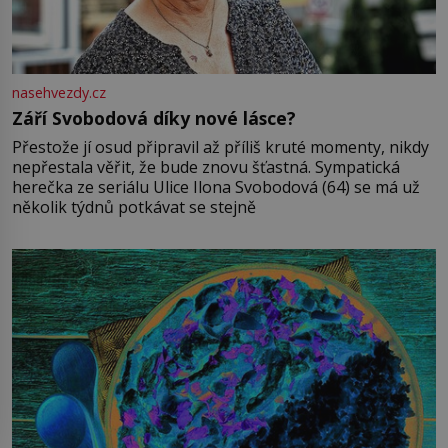
nasehvezdy.cz
Září Svobodová díky nové lásce?
Přestože jí osud připravil až příliš kruté momenty, nikdy
nepřestala věřit, že bude znovu šťastná. Sympatická
herečka ze seriálu Ulice Ilona Svobodová (64) se má už
několik týdnů potkávat se stejně