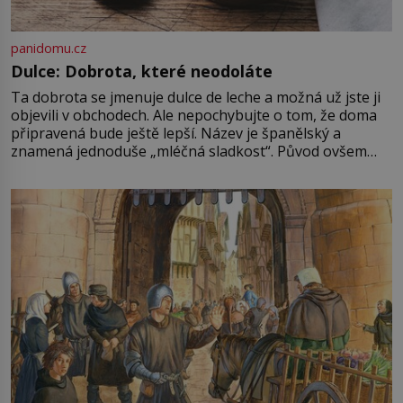
panidomu.cz
Dulce: Dobrota, které neodoláte
Ta dobrota se jmenuje dulce de leche a možná už jste ji
objevili v obchodech. Ale nepochybujte o tom, že doma
připravená bude ještě lepší. Název je španělský a
znamená jednoduše „mléčná sladkost“. Původ ovšem
není úplně jednoznačný, o autorství této receptury se
pře hned několik latinskoamerických zemí a k tomu
Francie, kde se traduje,