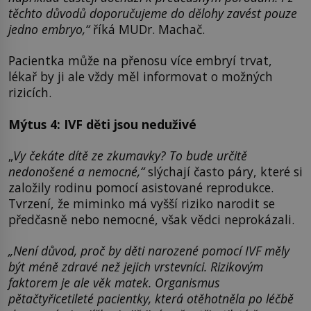
těchto důvodů doporučujeme do dělohy zavést pouze
jedno embryo,“
říká MUDr. Machač.
Pacientka může na přenosu více embryí trvat,
lékař by ji ale vždy měl informovat o možných
rizicích.
Mýtus 4: IVF děti jsou neduživé
„
Vy čekáte dítě ze zkumavky? To bude určitě
nedonošené a nemocné,“
slýchají často páry, které si
založily rodinu pomocí asistované reprodukce.
Tvrzení, že miminko má vyšší riziko narodit se
předčasně nebo nemocné, však vědci neprokázali.
„Není důvod, proč by děti narozené pomocí IVF měly
být méně zdravé než jejich vrstevníci. Rizikovým
faktorem je ale věk matek. Organismus
pětačtyřicetileté pacientky, která otěhotněla po léčbě