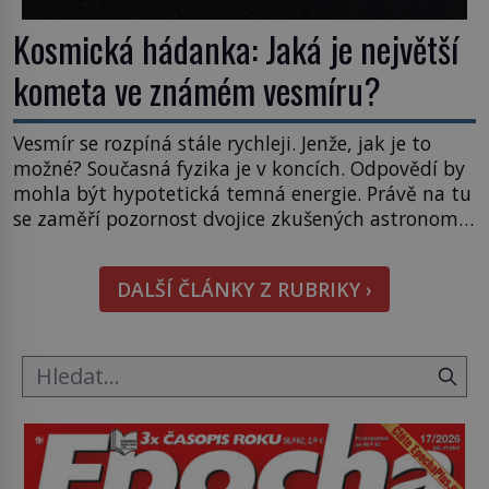
Kosmická hádanka: Jaká je největší
kometa ve známém vesmíru?
Vesmír se rozpíná stále rychleji. Jenže, jak je to
možné? Současná fyzika je v koncích. Odpovědí by
mohla být hypotetická temná energie. Právě na tu
se zaměří pozornost dvojice zkušených astronomů.
Namísto ní ale objeví něco mnohem
hmatatelnějšího. Naprosto rekordní kometu!
DALŠÍ ČLÁNKY Z RUBRIKY ›
Astronomové Pedro Bernardinelli a Gary Bernstein
mravenčí prací zkoumají archivní snímky v rámci
Průzkumu temné energie […]