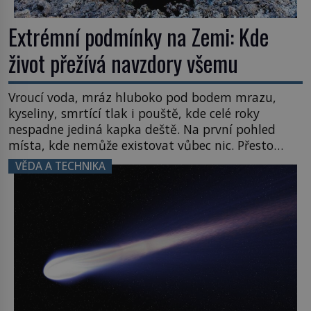
Extrémní podmínky na Zemi: Kde
život přežívá navzdory všemu
Vroucí voda, mráz hluboko pod bodem mrazu,
kyseliny, smrtící tlak i pouště, kde celé roky
nespadne jediná kapka deště. Na první pohled
místa, kde nemůže existovat vůbec nic. Přesto
právě tady vědci objevují organismy, které
VĚDA A TECHNIKA
posouvají hranice života. Každý nový nález mění
naše představy o tom, co všechno dokáže příroda a
napovídá, kde bychom jednou […]