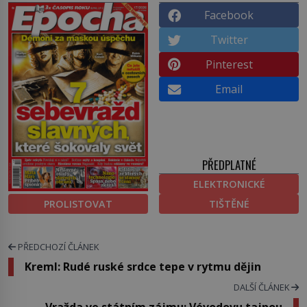
Facebook
Twitter
Pinterest
Email
PŘEDPLATNÉ
ELEKTRONICKÉ
PROLISTOVAT
TIŠTĚNÉ
PŘEDCHOZÍ ČLÁNEK
Kreml: Rudé ruské srdce tepe v rytmu dějin
DALŠÍ ČLÁNEK
Vražda ve státním zájmu: Vévodovu tajnou