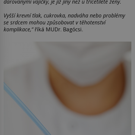
darovanými vajíčky, je již jiný než u třicetileté ženy.
Vyšší krevní tlak, cukrovka, nadváha nebo problémy
se srdcem mohou způsobovat v těhotenství
komplikace,“
říká MUDr. Bagócsi.