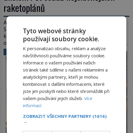
raketoplánů
Ani zima nezkazí přítomným slavnostní okamžik.
Se slunečními brýlemi hledí na startující raketu,
Tyto webové stránky
která má do vesmíru vynést kromě posádky také
používají soubory cookie.
obyčejnou učitelku. Po několika sekundách všem
K personalizaci obsahu, reklam a analýze
ztuhnou úsměvy, stroj totiž exploduje. Jejich
VĚDA A TECHNIKA
návštěvnosti používáme soubory cookie.
konstrukce není z levného kraje, daňové
poplatníky stojí miliardy dolarů. Na druhou stranu
Informace o vašem používání našich
zvládnou jen představitelné věci. Na malé kousky
stránek také sdílíme s našimi reklamními a
Název: Columbia První […]
analytickými partnery, kteří je mohou
kombinovat s dalšími informacemi, které
jste jim poskytli nebo které shromáždili při
vašem používání jejich služeb.
Více
informací
ZOBRAZIT VŠECHNY PARTNERY
(1616)
→