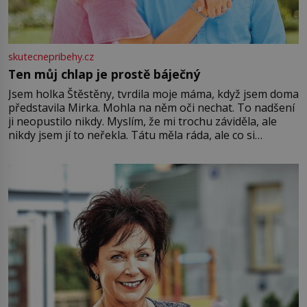
skutecnepribehy.cz
Ten můj chlap je prostě báječný
Jsem holka Štěstěny, tvrdila moje máma, když jsem doma
představila Mirka. Mohla na něm oči nechat. To nadšení
ji neopustilo nikdy. Myslím, že mi trochu záviděla, ale
nikdy jsem jí to neřekla. Tátu měla ráda, ale co si
pamatuji, tak jsme s Mirkem byli zamilovaní mnohem víc.
Jsme spolu moc rádi Tehdy byla jiná doba, když