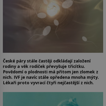
České páry stále častěji odkládají založení
rodiny a věk rodiček převyšuje třicítku.
Povědomí o plodnosti má přitom jen zlomek z
nich. IVF je navíc stále opředena mnoha mýty.
Lékaři proto vyvrací čtyři nejčastější z nich.