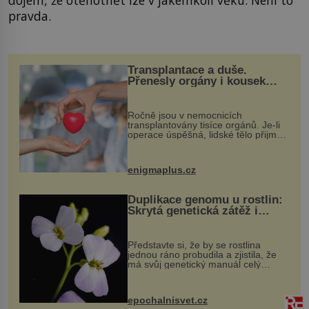
dojem, že otěhotnět lze v jakémkoli věku. Není to
pravda.
Transplantace a duše.
Přenesly orgány i kousek
osobnosti dárce?
Ročně jsou v nemocnicích
transplantovány tisíce orgánů. Je-li
operace úspěšná, lidské tělo přijme
darovaný orgán za své a pacient
může vést plnohodnotný život. Ale co
když při transplantaci nepřijímám...
enigmaplus.cz
Duplikace genomu u rostlin:
Skrytá genetická zátěž i
evoluční výhoda
Představte si, že by se rostlina
jednou ráno probudila a zjistila, že
má svůj genetický manuál celý
dvakrát. Přesně to se občas v
přírodě stane – a podle nového
výzkumu to může být pro druhy
epochalnisvet.cz
vstupenka...