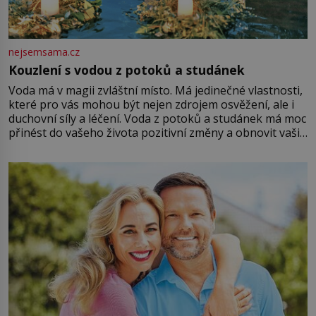
nejsemsama.cz
Kouzlení s vodou z potoků a studánek
Voda má v magii zvláštní místo. Má jedinečné vlastnosti,
které pro vás mohou být nejen zdrojem osvěžení, ale i
duchovní síly a léčení. Voda z potoků a studánek má moc
přinést do vašeho života pozitivní změny a obnovit vaši
energii. Využitím těchto přírodních zdrojů v magii
můžete obohatit své rituály a přinést do svého života
větší harmonii a klid. Je důležité