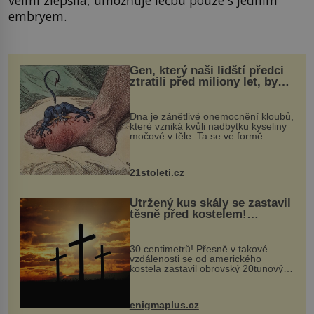
embryem.
Gen, který naši lidští předci
ztratili před miliony let, by
mohl pomoci s léčbou
„nemoci králů“
Dna je zánětlivé onemocnění kloubů,
které vzniká kvůli nadbytku kyseliny
močové v těle. Ta se ve formě
krystalků ukládá v blízkosti kloubů,
nejčastěji přitom postihuje palce na
nohou, a způsobuje bole...
21stoleti.cz
Utržený kus skály se zastavil
těsně před kostelem!
Ochránila ho boží síla?
30 centimetrů! Přesně v takové
vzdálenosti se od amerického
kostela zastavil obrovský 20tunový
balvan, který se v květnu 2014
nečekaně odtrhl od nedaleké skály
při její demolici. Podle místních stojí
enigmaplus.cz
...