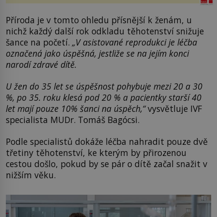
Příroda je v tomto ohledu přísnější k ženám, u
nichž každý další rok odkladu těhotenství snižuje
šance na početí.
„V asistované reprodukci je léčba
označená jako úspěšná, jestliže se na jejím konci
narodí zdravé dítě.
U žen do 35 let se úspěšnost pohybuje mezi 20 a 30
%, po 35. roku klesá pod 20 % a pacientky starší 40
let mají pouze 10% šanci na úspěch,“
vysvětluje IVF
specialista MUDr. Tomáš Bagócsi.
Podle specialistů dokáže léčba nahradit pouze dvě
třetiny těhotenství, ke kterým by přirozenou
cestou došlo, pokud by se pár o dítě začal snažit v
nižším věku.