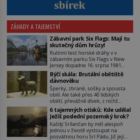
ZÁHADY A TAJEMSTVÍ
Zábavní park Six Flags: Mají tu
skutečný dům hrůzy!
Rutinní test horské dráhy v v
zábavním parku Six Flags v New
Jersey dopadne 16. srpna 1981
katastrofou. 20letý technik Scott
Býčí skála: Brutální obětiště
Tyler se zřítí na zem! Zranění jsou
dávnověku
neslučitelná se životem. „Nepoužil
Šperky, zbraně, sošky a spousta
bezpečnostní zábranu,“ osvětlí
obilí. Ale také přes 40 lidských
smrtelnou nehodu tiskový mluvčí
obětí, převážně dívek, z nichž
parku a vyšetřovatelé mu dávají za
některým rozetnou hlavu a
pravdu: „Atrakce je v pořádku.“ A
6 tajemných otisků: Kde udělal
useknou končetiny. To je slavný
pak přijde srpen roku […]
Ježíš poslední pozemský krok?
halštatský pohřeb. V Evropě
Každý Srílančan by měl alespoň
nevídaný objev, který dodnes
jednou v životě vystoupat na
neumíme vysvětlit… Jeho koníčkem
posvátnou horu Srí Pádu. Již její
je „slepá jeskynní zvířena“, a díky