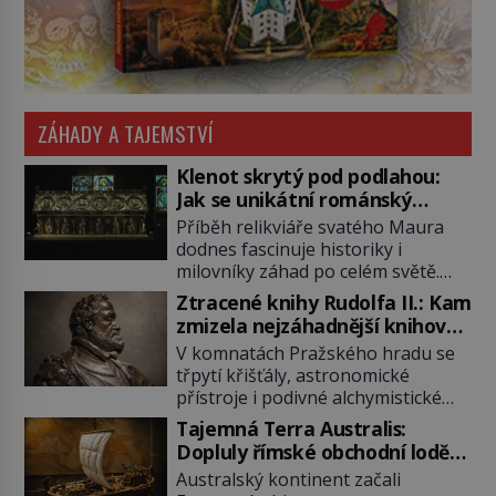
ZÁHADY A TAJEMSTVÍ
Klenot skrytý pod podlahou:
Jak se unikátní románský
poklad dostal do zapadlého
Příběh relikviáře svatého Maura
Bečova?
dodnes fascinuje historiky i
milovníky záhad po celém světě.
Tato románská zlatnická památka
Ztracené knihy Rudolfa II.: Kam
ze 13. století je po českých
zmizela nejzáhadnější knihovna
korunovačních klenotech druhým
Evropy?
V komnatách Pražského hradu se
nejcennějším movitým majetkem v
třpytí křišťály, astronomické
České republice. Přestože byl
přístroje i podivné alchymistické
klenot v roce 1985 po dramatickém
rukopisy. Císař Rudolf II.
pátrání kriminalistů úspěšně
Tajemná Terra Australis:
shromažďuje vše, co souvisí s
nalezen, jeho minulost stále
Dopluly římské obchodní lodě
tajemstvím přírody, hvězd i
obestírá hustá mlha. Otázky, jak
až do Austrálie?
Australský kontinent začali
lidského poznání. Jenže po jeho
přesně se tato […]