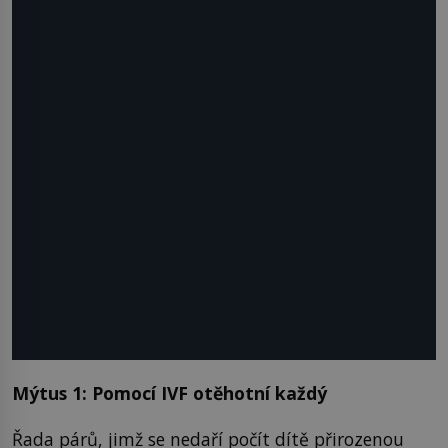
Mýtus 1: Pomocí IVF otěhotní každý
Řada párů, jimž se nedaří počít dítě přirozenou