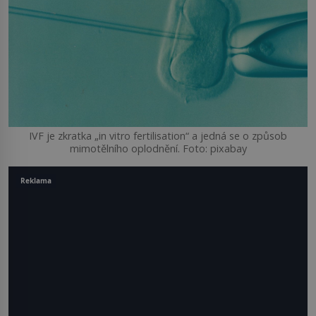
IVF je zkratka „in vitro fertilisation“ a jedná se o způsob
mimotělního oplodnění. Foto: pixabay
Reklama