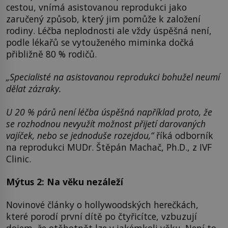
cestou, vnímá asistovanou reprodukci jako
zaručený způsob, který jim pomůže k založení
rodiny. Léčba neplodnosti ale vždy úspěšná není,
podle lékařů se vytouženého miminka dočká
přibližně 80 % rodičů.
„Specialisté na asistovanou reprodukci bohužel neumí
dělat zázraky.
U 20 % párů není léčba úspěšná například proto, že
se rozhodnou nevyužít možnost přijetí darovaných
vajíček, nebo se jednoduše rozejdou,“
říká odborník
na reprodukci MUDr. Štěpán Machač, Ph.D., z IVF
Clinic.
Mýtus 2: Na věku nezáleží
Novinové články o hollywoodských herečkách,
které porodí první dítě po čtyřicítce, vzbuzují