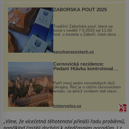
ZÁBOŘSKÁ POUŤ 2025
Tradiční Zábořská pouť, která se
koná v neděli 7.9.2025 od 11:00
hod. u kostela v Záboří, části obce
Kly u Mělníka. V programu naleznete
komentovanou prohlídku kostela,
dobovou hudbu, řemesla, atrakce...
epochanacestach.cz
Černovická rezidence:
Pedant Hlávka kontroloval
každou cihlu
Patří mezi sedm novodobých divů
Ukrajiny. Řeč je o obřím černovickém
areálu, za jehož vznikem stál slavný
český architekt Josef Hlávka. Ten si
na něm dal mimořádně záležet. Jeho
stavební plány by při ...
historyplus.cz
„Víme, že vícečetná těhotenství přináší řadu problémů,
například častěji dochází k předčasným porodům. I z