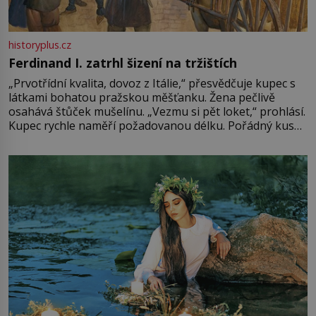
historyplus.cz
Ferdinand I. zatrhl šizení na tržištích
„Prvotřídní kvalita, dovoz z Itálie,“ přesvědčuje kupec s
látkami bohatou pražskou měšťanku. Žena pečlivě
osahává štůček mušelínu. „Vezmu si pět loket,“ prohlásí.
Kupec rychle naměří požadovanou délku. Pořádný kus
mu přitom zůstane za prsty… „Na šaty ho bude málo,
milostpaní. Stačí jenom na sukni,“ zhodnotí švadlena
množství růžového mušelínu. „Ošidili vás, podívejte.“
Vezme do ruky dřevěnou