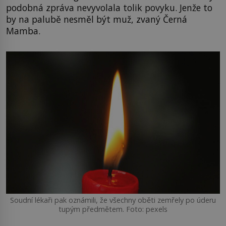
podobná zpráva nevyvolala tolik povyku. Jenže to
by na palubě nesměl být muž, zvaný Černá
Mamba.
Soudní lékaři pak oznámili, že všechny oběti zemřely po úderu
tupým předmětem. Foto: pexels