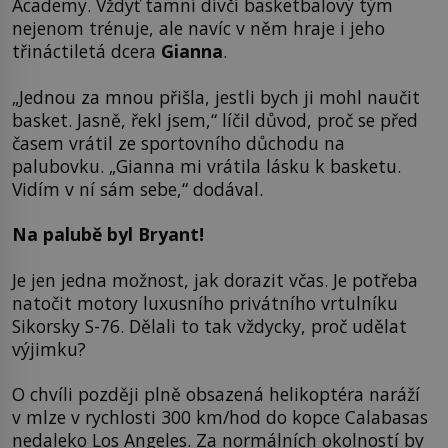
Academy. Vždyť tamní dívčí basketbalový tým
nejenom trénuje, ale navíc v něm hraje i jeho
třináctiletá dcera
Gianna
.
„Jednou za mnou přišla, jestli bych ji mohl naučit
basket. Jasně, řekl jsem,“ líčil důvod, proč se před
časem vrátil ze sportovního důchodu na
palubovku. „Gianna mi vrátila lásku k basketu.
Vidím v ní sám sebe,“ dodával.
Na palubě byl Bryant!
Je jen jedna možnost, jak dorazit včas. Je potřeba
natočit motory luxusního privátního vrtulníku
Sikorsky S-76. Dělali to tak vždycky, proč udělat
výjimku?
O chvíli později plně obsazená helikoptéra naráží
v mlze v rychlosti 300 km/hod do kopce Calabasas
nedaleko Los Angeles. Za normálních okolností by