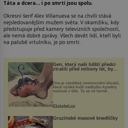
Táta a dcera… i po smrti jsou spolu.
Okresní šerif Alex Villanueva se na chvíli stává
nejsledovanějším mužem světa. V okamžiku, kdy
předstupuje před kamery televizních společností,
ale nemá dobré zprávy. Všech devět lidí, kteří byli
na palubě vrtulníku, je po smrti.
Gen, který naši lidští předci
ztratili před miliony let, by
mohl pomoci s léčbou
„nemoci králů“
Dna je zánětlivé onemocnění kloubů,
které vzniká kvůli nadbytku kyseliny
močové v těle. Ta se ve formě
krystalků ukládá v blízkosti kloubů,
nejčastěji přitom postihuje palce na
nohou, a způsobuje bole...
21stoleti.cz
Gruzínské masové knedlíčky