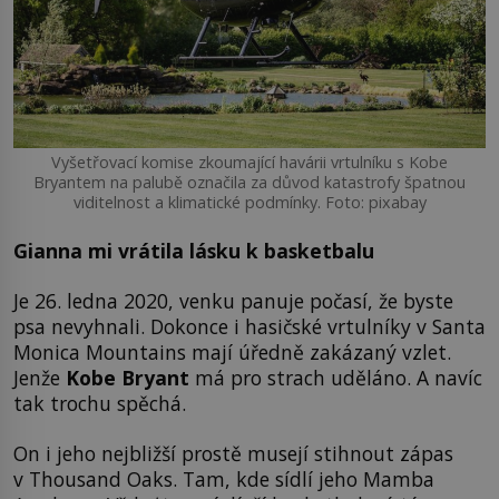
Vyšetřovací komise zkoumající havárii vrtulníku s Kobe
Bryantem na palubě označila za důvod katastrofy špatnou
viditelnost a klimatické podmínky. Foto: pixabay
Gianna mi vrátila lásku k basketbalu
Je 26. ledna 2020, venku panuje počasí, že byste
psa nevyhnali. Dokonce i hasičské vrtulníky v Santa
Monica Mountains mají úředně zakázaný vzlet.
Jenže
Kobe Bryant
má pro strach uděláno. A navíc
tak trochu spěchá.
On i jeho nejbližší prostě musejí stihnout zápas
v Thousand Oaks. Tam, kde sídlí jeho Mamba