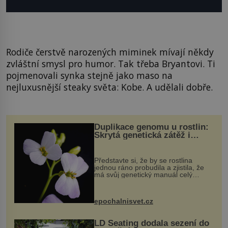
Rodiče čerstvě narozených miminek mívají někdy
zvláštní smysl pro humor. Tak třeba Bryantovi. Ti
pojmenovali synka stejně jako maso na
nejluxusnější steaky světa: Kobe. A udělali dobře.
Duplikace genomu u rostlin:
Skrytá genetická zátěž i
evoluční výhoda
Představte si, že by se rostlina
jednou ráno probudila a zjistila, že
má svůj genetický manuál celý
dvakrát. Přesně to se občas v
přírodě stane – a podle nového
výzkumu to může být pro druhy
epochalnisvet.cz
vstupenka...
LD Seating dodala sezení do