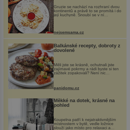
Gruzie se nachází na rozhraní dvou
kontinentů a právě to se promítá i do
její kuchyně. Snoubí se v ní
evropské a asijské chutě a díky tomu
vznikají rozmanité a chuťově bohaté
pokrmy, které rozhodně st...
nejsemsama.cz
Balkánské recepty, dobroty z
dovolené
Měli jste se krásně, ochutnali jste
zajímavé pokrmy a rádi byste si ten
zážitek zopakovali? Není nic
snazšího. Pljeskavica (10 porcí)
Možná jste ji ochutnali na dovolené v
bývalé Jugoslávii, lze ji vi...
panidomu.cz
Měkké na dotek, krásné na
pohled
Koupelna patří k nejatraktivnějším
místnostem v bytě, vedle ložnice
slouží jako místo pro relaxaci a