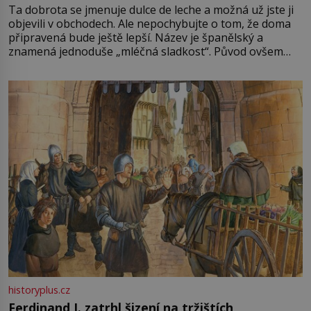
Ta dobrota se jmenuje dulce de leche a možná už jste ji
objevili v obchodech. Ale nepochybujte o tom, že doma
připravená bude ještě lepší. Název je španělský a
znamená jednoduše „mléčná sladkost“. Původ ovšem
není úplně jednoznačný, o autorství této receptury se
pře hned několik latinskoamerických zemí a k tomu
Francie, kde se traduje,
historyplus.cz
Ferdinand I. zatrhl šizení na tržištích