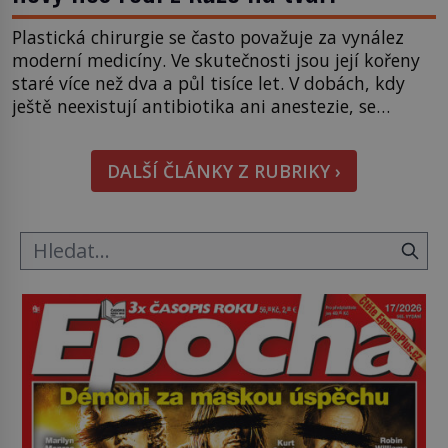
Plastická chirurgie se často považuje za vynález
moderní medicíny. Ve skutečnosti jsou její kořeny
staré více než dva a půl tisíce let. V dobách, kdy
ještě neexistují antibiotika ani anestezie, se
odvážní lékaři pokoušejí vracet lidem tváře
znetvořené válkou, tresty nebo nehodami. Jejich
DALŠÍ ČLÁNKY Z RUBRIKY ›
metody jsou překvapivě promyšlené a některé
principy používají chirurgové dodnes. Úplně první
[…]