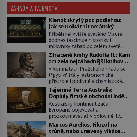
ZÁHADY A TAJEMSTVÍ
Klenot skrytý pod podlahou:
Jak se unikátní románský
poklad dostal do zapadlého
Příběh relikviáře svatého Maura
Bečova?
dodnes fascinuje historiky i
milovníky záhad po celém světě.
Tato románská zlatnická památka
Ztracené knihy Rudolfa II.: Kam
ze 13. století je po českých
zmizela nejzáhadnější knihovna
korunovačních klenotech druhým
Evropy?
V komnatách Pražského hradu se
nejcennějším movitým majetkem v
třpytí křišťály, astronomické
České republice. Přestože byl
přístroje i podivné alchymistické
klenot v roce 1985 po dramatickém
rukopisy. Císař Rudolf II.
pátrání kriminalistů úspěšně
Tajemná Terra Australis:
shromažďuje vše, co souvisí s
nalezen, jeho minulost stále
Dopluly římské obchodní lodě
tajemstvím přírody, hvězd i
obestírá hustá mlha. Otázky, jak
až do Austrálie?
Australský kontinent začali
lidského poznání. Jenže po jeho
přesně se tato […]
Evropané objevovat a
smrti se jeho slavné sbírky začínají
prozkoumávat až v polovině 17.
rozpadat a část z nich mizí navždy.
století. Existuje však možnost, že
Kdo odnesl nejvzácnější knihy? A
Marcus Aurelius: Filozof na
by se o tento vzdálený kontinent
existují ještě někde zapomenuté
trůně, nebo unavený vládce
mohly zajímat již evropské
rukopisy, které nikdo […]