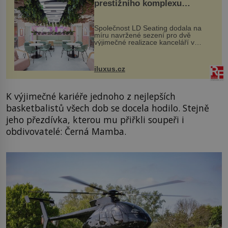
prestižního komplexu
MediaCityUK v Salfordu
Společnost LD Seating dodala na
míru navržené sezení pro dvě
výjimečné realizace kanceláří v
areálu MediaCityUK v anglickém
Salfordu – konkrétně do budov Blue
Tower a Orange Tower. Komplex
iluxus.cz
budov Media...
K výjimečné kariéře jednoho z nejlepších
basketbalistů všech dob se docela hodilo. Stejně
jeho přezdívka, kterou mu přiřkli soupeři i
obdivovatelé: Černá Mamba.