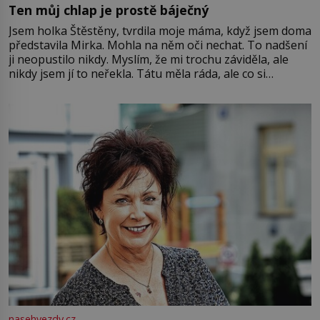
Ten můj chlap je prostě báječný
Jsem holka Štěstěny, tvrdila moje máma, když jsem doma
představila Mirka. Mohla na něm oči nechat. To nadšení
ji neopustilo nikdy. Myslím, že mi trochu záviděla, ale
nikdy jsem jí to neřekla. Tátu měla ráda, ale co si
pamatuji, tak jsme s Mirkem byli zamilovaní mnohem víc.
Jsme spolu moc rádi Tehdy byla jiná doba, když
nasehvezdy.cz