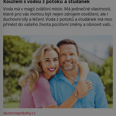
Kouzlení s vodou z potoků a studánek
Voda má v magii zvláštní místo. Má jedinečné vlastnosti,
které pro vás mohou být nejen zdrojem osvěžení, ale i
duchovní síly a léčení. Voda z potoků a studánek má moc
přinést do vašeho života pozitivní změny a obnovit vaši
energii. Využitím těchto přírodních zdrojů v magii
můžete obohatit své rituály a přinést do svého života
větší harmonii a klid. Je důležité
skutecnepribehy.cz