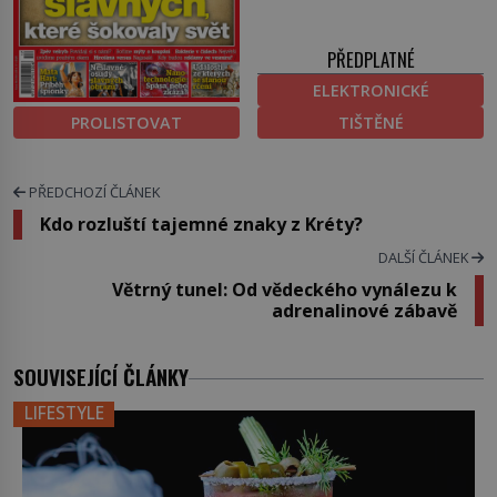
PŘEDPLATNÉ
ELEKTRONICKÉ
PROLISTOVAT
TIŠTĚNÉ
PŘEDCHOZÍ ČLÁNEK
Kdo rozluští tajemné znaky z Kréty?
DALŠÍ ČLÁNEK
Větrný tunel: Od vědeckého vynálezu k
adrenalinové zábavě
SOUVISEJÍCÍ ČLÁNKY
LIFESTYLE