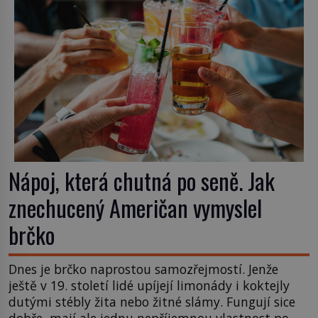
nebude Manhattan ale […]
Nápoj, která chutná po seně. Jak
znechucený Američan vymyslel
brčko
Dnes je brčko naprostou samozřejmostí. Jenže
ještě v 19. století lidé upíjejí limonády i koktejly
dutými stébly žita nebo žitné slámy. Fungují sice