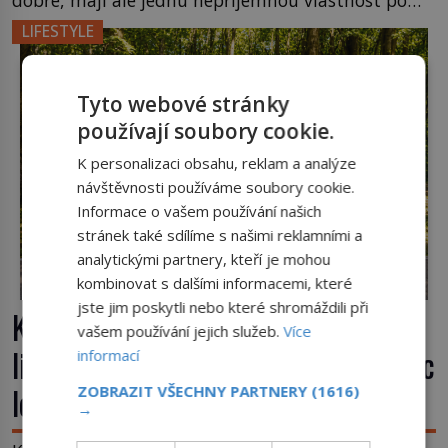
dobře, mají ale jednu nepříjemnou vlastnost po
chvíli se rozmáčejí a nápoji dodávají travnatou
LIFESTYLE
příchuť. Právě tahle drobná nepříjemnost přivede
amerického výrobce cigaretových náustků k
nápadu, který změní způsob pití po celém […]
Tyto webové stránky
používají soubory cookie.
K personalizaci obsahu, reklam a analýze
návštěvnosti používáme soubory cookie.
Informace o vašem používání našich
stránek také sdílíme s našimi reklamními a
analytickými partnery, kteří je mohou
kombinovat s dalšími informacemi, které
jste jim poskytli nebo které shromáždili při
Kufr, který se konečně rozjede. Proč
vašem používání jejich služeb.
Více
lidé čekají na kolečka téměř pět tisíc
informací
let?
ZOBRAZIT VŠECHNY PARTNERY
(1616)
→