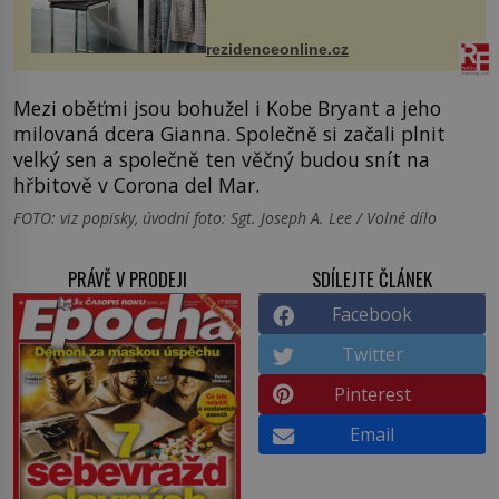
odpočinek. Koupelnový textil –
ručníky, osušky a koberečky –
mohou jako mávnutím kouzelného
rezidenceonline.cz
proutku...
Mezi oběťmi jsou bohužel i Kobe Bryant a jeho
milovaná dcera Gianna. Společně si začali plnit
velký sen a společně ten věčný budou snít na
hřbitově v Corona del Mar.
FOTO: viz popisky, úvodní foto: Sgt. Joseph A. Lee / Volné dílo
PRÁVĚ V PRODEJI
SDÍLEJTE ČLÁNEK
Facebook
Twitter
Pinterest
Email