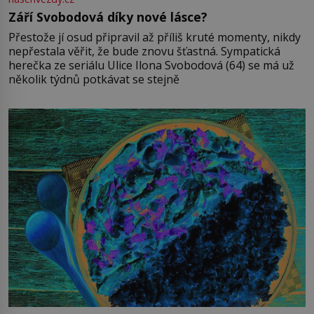
Září Svobodová díky nové lásce?
Přestože jí osud připravil až příliš kruté momenty, nikdy
nepřestala věřit, že bude znovu šťastná. Sympatická
herečka ze seriálu Ulice Ilona Svobodová (64) se má už
několik týdnů potkávat se stejně