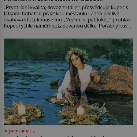
„Prvotřídní kvalita, dovoz z Itálie,“ přesvědčuje kupec s
látkami bohatou pražskou měšťanku. Žena pečlivě
osahává štůček mušelínu. „Vezmu si pět loket,“ prohlásí.
Kupec rychle naměří požadovanou délku. Pořádný kus
mu přitom zůstane za prsty… „Na šaty ho bude málo,
milostpaní. Stačí jenom na sukni,“ zhodnotí švadlena
množství růžového mušelínu. „Ošidili vás, podívejte.“
Vezme do ruky dřevěnou
nejsemsama.cz