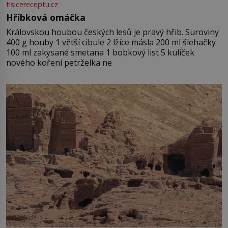
tisicereceptu.cz
Hříbková omáčka
Královskou houbou českých lesů je pravý hřib. Suroviny
400 g houby 1 větší cibule 2 lžíce másla 200 ml šlehačky
100 ml zakysané smetana 1 bobkový list 5 kuliček
nového koření petrželka ne