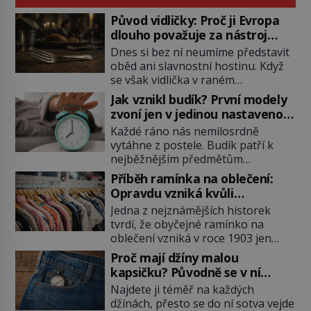
Původ vidličky: Proč ji Evropa
dlouho považuje za nástroj
samotného satana?
Dnes si bez ní neumíme představit
oběd ani slavnostní hostinu. Když
se však vidlička v raném
středověku objevuje na evropských
Jak vznikl budík? První modely
stolech, vzbuzuje pohoršení,
zvoní jen v jedinou nastavenou
posměch i strach. Mnozí duchovní ji
hodinu
Každé ráno nás nemilosrdně
označují za projev pýchy a
vytáhne z postele. Budík patří k
zbytečného přepychu, někteří
nejběžnějším předmětům
dokonce za nástroj ďábla. Trvá
domácnosti, jeho cesta k dnešní
téměř sedm století, než se z
Příběh ramínka na oblečení:
podobě je ale překvapivě dlouhá.
opovrhovaného předmětu stává
Opravdu vzniká kvůli
První lidé se probouzejí podle
nepostradatelná součást stolování.
zapomenutému kabátu?
Jedna z nejznámějších historek
slunce, kohoutů nebo kostelních
První […]
tvrdí, že obyčejné ramínko na
zvonů. Když se konečně objeví
oblečení vzniká v roce 1903 jen
první skutečný mechanický budík,
proto, že zaměstnanec americké
má jednu zásadní nevýhodu,
Proč mají džíny malou
továrny nenajde volný věšák na
zazvoní pouze ve čtyři hodiny ráno
kapsičku? Původně se v ní
kabát. Je to ale skutečně pravda?
a jiný čas nastavit neumí. […]
schovávají kapesní hodinky, ne
Najdete ji téměř na každých
Historici upozorňují, že příběh je
mince
džínách, přesto se do ní sotva vejde
zčásti legendou. Moderní drátěné