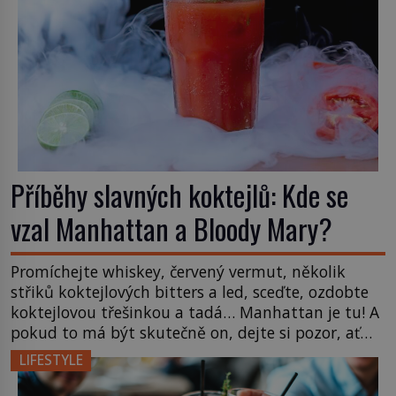
Příběhy slavných koktejlů: Kde se
vzal Manhattan a Bloody Mary?
Promíchejte whiskey, červený vermut, několik
střiků koktejlových bitters a led, sceďte, ozdobte
koktejlovou třešinkou a tadá… Manhattan je tu! A
pokud to má být skutečně on, dejte si pozor, ať
místo klasické americké rye whiskey či klidně
LIFESTYLE
bourbonu nepoužijete skotskou whisku. Co se
stane? Inu, koktejl bude stále skvělý, ale už to