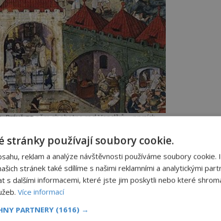
e. Právě na něm zbohatne rod Venclíků – prvních
itelů hradu Žirovnice.
 stránky používají soubory cookie.
íkům nakonec nepomůže hrad udržet a
bsahu, reklam a analýze návštěvnosti používáme soubory cookie. 
anstvím dostává do rukou největšího
šich stránek také sdílíme s našimi reklamními a analytickými partn
a z Gutštejna
(†1550), nejvyššího
s dalšími informacemi, které jste jim poskytli nebo které shromá
lužeb.
Více informací
CHNY PARTNERY
(1616) →