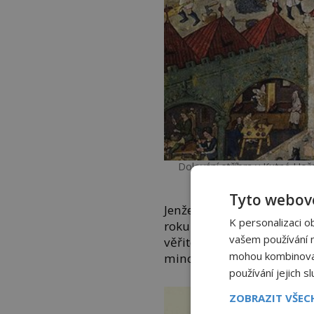
Dolování stříbra v Kutné Hoř
maj
Tyto webové
Jenže ani majetek Vencel
K personalizaci o
roku 1544 se stavba i s p
vašem používání na
věřitele Venclíků
Albrecht
mohou kombinovat 
mincmistra.
používání jejich s
ZOBRAZIT VŠE