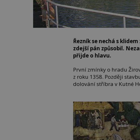
Řezník se nechá s klidem
zdejší pán způsobil. Nezas
přijde o hlavu.
První zmínky o hradu Žirov
z roku 1358. Později stavbu
dolování stříbra v Kutné H