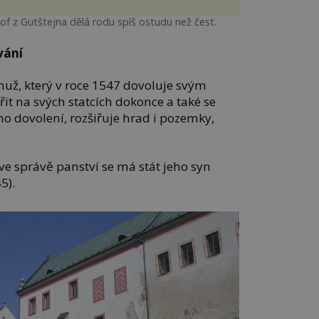
of z Gutštejna dělá rodu spíš ostudu než čest.
vání
ž, který v roce 1547 dovoluje svým
 na svých statcích dokonce a také se
ho dovolení, rozšiřuje hrad i pozemky,
 správě panství se má stát jeho syn
5).