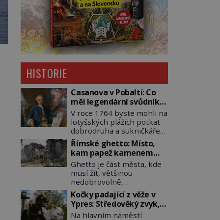
HISTORIE
Casanova v Pobaltí: Co
měl legendární svůdník
společného se
V roce 1764 byste mohli na
svobodnými zednáři?
lotyšských plážích potkat
dobrodruha a sukničkáře
Giacoma Casanovu. Jeho
Římské ghetto: Místo,
cesta k Baltskému moři
kam papež kamenem
však nebyla turistickým
dohodil
Ghetto je část města, kde
výletem, ale ryze pracovní
musí žít, většinou
cestou se zištnými úmysly.
nedobrovolně,
Jaký cíl Casanova sledoval,
náboženská, rasová nebo
když se například
Kočky padající z věže v
národnostní menšina
procházel uličkami
Ypres: Středověký zvyk,
obyvatel. Bohaté
lotyšské Rigy? Casanova
který dodnes budí
Na hlavním náměstí
historické zkušenosti mají
v Pobaltí kontaktoval