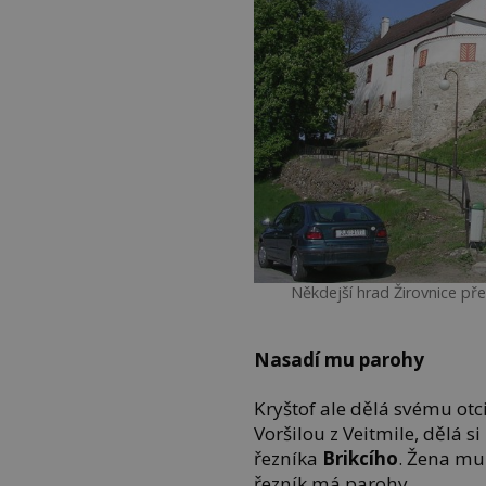
Někdejší hrad Žirovnice př
Nasadí mu parohy
Kryštof ale dělá svému otc
Voršilou z Veitmile, dělá s
řezníka
Brikcího
. Žena mu j
řezník má parohy.