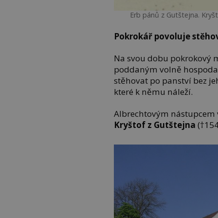
Erb pánů z Gutštejna. Kryšt
Pokrokář povoluje stěho
Na svou dobu pokrokový mu
poddaným volně hospodařit
stěhovat po panství bez je
které k němu náleží.
Albrechtovým nástupcem ve
Kryštof z Gutštejna
(†154