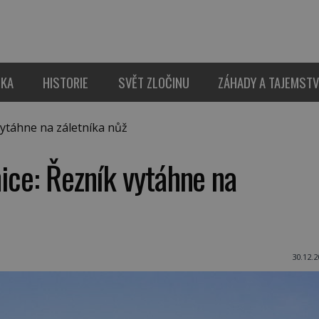
IKA
HISTORIE
SVĚT ZLOČINU
ZÁHADY A TAJEMSTV
ytáhne na záletníka nůž
ice: Řezník vytáhne na
30.12.2