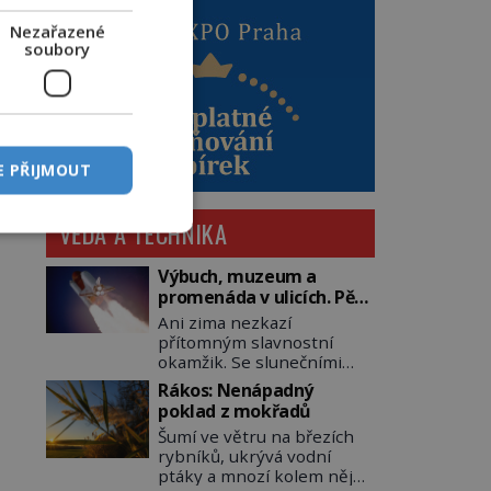
Nezařazené
soubory
E PŘIJMOUT
VĚDA A TECHNIKA
Výbuch, muzeum a
promenáda v ulicích. Pět
osudů nejslavnějších
Ani zima nezkazí
raketoplánů
přítomným slavnostní
okamžik. Se slunečními
brýlemi hledí na startující
Rákos: Nenápadný
raketu, která má do
poklad z mokřadů
vesmíru vynést kromě
Šumí ve větru na březích
posádky také obyčejnou
rybníků, ukrývá vodní
učitelku. Po několika
ptáky a mnozí kolem něj
sekundách všem ztuhnou