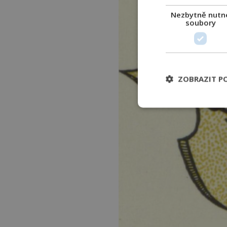
Nezbytně nutn
soubory
ZOBRAZIT P