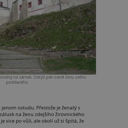
estvěný na zámek. Zdejší pán svedl ženu svého
poddaného.
i jenom ostudu. Přestože je ženatý s
i zálusk na ženu zdejšího žirovnického
e sice po vůli, ale okolí už si špitá, že