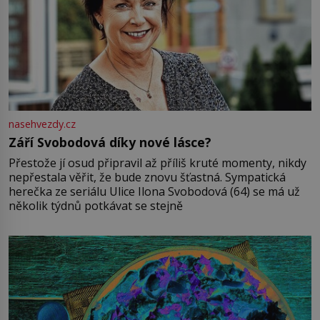
nasehvezdy.cz
Září Svobodová díky nové lásce?
Přestože jí osud připravil až příliš kruté momenty, nikdy
nepřestala věřit, že bude znovu šťastná. Sympatická
herečka ze seriálu Ulice Ilona Svobodová (64) se má už
několik týdnů potkávat se stejně