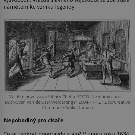
námětem ke vzniku legendy.
Valdštejnovo zavraždění v Chebu. FOTO: Neznámý autor –
Buch-Scan von de:User:Wolpertinger 2004-11-12 12:59/Creative
Commons/Public Domain
Nepohodlný pro císaře
Co se tenkrát doopravdy stalo? V únoru roku 1634