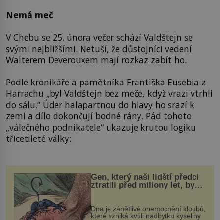
Nemá meč
V Chebu se 25. února večer schází Valdštejn se
svými nejbližšími. Netuší, že důstojníci vedení
Walterem Deverouxem mají rozkaz zabít ho.
Podle kronikáře a pamětníka Františka Eusebia z
Harrachu „byl Valdštejn bez meče, když vrazi vtrhli
do sálu.“ Úder halapartnou do hlavy ho srazí k
zemi a dílo dokončují bodné rány. Pád tohoto
„válečného podnikatele“ ukazuje krutou logiku
třicetileté války:
Gen, který naši lidští předci
ztratili před miliony let, by
mohl pomoci s léčbou
„nemoci králů“
Dna je zánětlivé onemocnění kloubů,
které vzniká kvůli nadbytku kyseliny