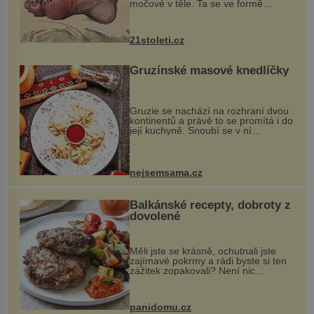
močové v těle. Ta se ve formě
krystalků ukládá v blízkosti kloubů,
nejčastěji přitom postihuje palce na
nohou, a způsobuje bole...
21stoleti.cz
Gruzínské masové knedlíčky
Gruzie se nachází na rozhraní dvou
kontinentů a právě to se promítá i do
její kuchyně. Snoubí se v ní
evropské a asijské chutě a díky tomu
vznikají rozmanité a chuťově bohaté
pokrmy, které rozhodně st...
nejsemsama.cz
Balkánské recepty, dobroty z
dovolené
Měli jste se krásně, ochutnali jste
zajímavé pokrmy a rádi byste si ten
zážitek zopakovali? Není nic
snazšího. Pljeskavica (10 porcí)
Možná jste ji ochutnali na dovolené v
bývalé Jugoslávii, lze ji vi...
panidomu.cz