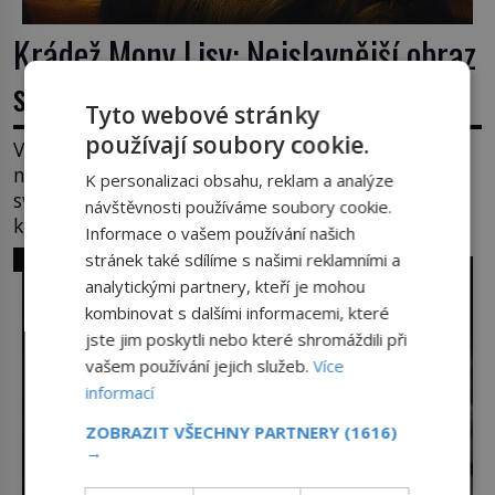
Krádež Mony Lisy: Nejslavnější obraz
světa zůstane dva roky nezvěstný
Tyto webové stránky
používají soubory cookie.
V pondělí 21. srpna 1911 visí v pařížském Louvru
na zdi prázdné háky. Obraz, který dnes zná celý
K personalizaci obsahu, reklam a analýze
svět, je pryč. Zpočátku si nikdo nemyslí, že jde o
návštěvnosti používáme soubory cookie.
krádež. Zaměstnanci jsou přesvědčeni, že Mona
Informace o vašem používání našich
Lisa je jen v restaurátorské dílně nebo u fotografa.
SVĚT ZLOČINU
stránek také sdílíme s našimi reklamními a
Když se ukáže pravda, propukne jeden z největších
analytickými partnery, kteří je mohou
honů na zloděje v […]
kombinovat s dalšími informacemi, které
jste jim poskytli nebo které shromáždili při
vašem používání jejich služeb.
Více
informací
ZOBRAZIT VŠECHNY PARTNERY
(1616)
→