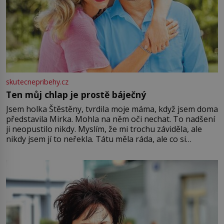
skutecnepribehy.cz
Ten můj chlap je prostě báječný
Jsem holka Štěstěny, tvrdila moje máma, když jsem doma
představila Mirka. Mohla na něm oči nechat. To nadšení
ji neopustilo nikdy. Myslím, že mi trochu záviděla, ale
nikdy jsem jí to neřekla. Tátu měla ráda, ale co si
pamatuji, tak jsme s Mirkem byli zamilovaní mnohem víc.
Jsme spolu moc rádi Tehdy byla jiná doba, když