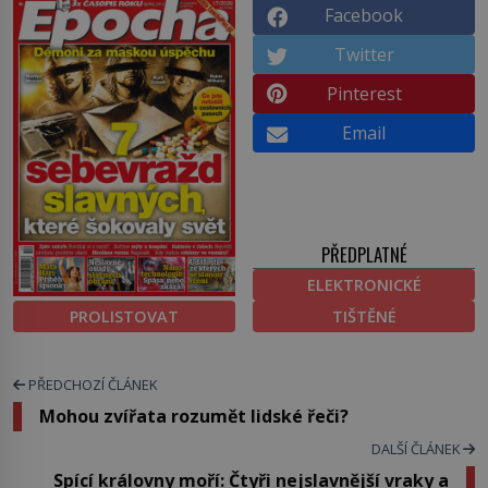
Facebook
Twitter
Pinterest
Email
PŘEDPLATNÉ
ELEKTRONICKÉ
PROLISTOVAT
TIŠTĚNÉ
PŘEDCHOZÍ ČLÁNEK
Mohou zvířata rozumět lidské řeči?
DALŠÍ ČLÁNEK
Spící královny moří: Čtyři nejslavnější vraky a