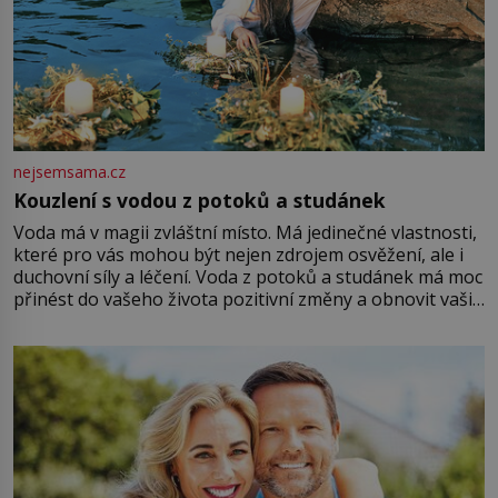
nejsemsama.cz
Kouzlení s vodou z potoků a studánek
Voda má v magii zvláštní místo. Má jedinečné vlastnosti,
které pro vás mohou být nejen zdrojem osvěžení, ale i
duchovní síly a léčení. Voda z potoků a studánek má moc
přinést do vašeho života pozitivní změny a obnovit vaši
energii. Využitím těchto přírodních zdrojů v magii
můžete obohatit své rituály a přinést do svého života
větší harmonii a klid. Je důležité