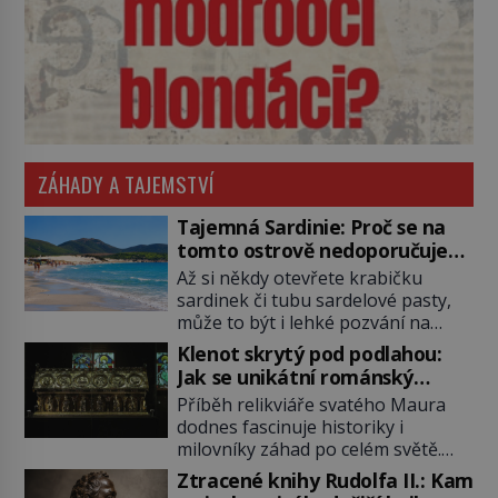
ZÁHADY A TAJEMSTVÍ
Tajemná Sardinie: Proč se na
tomto ostrově nedoporučuje
pytlovat „mořské brambory“?
Až si někdy otevřete krabičku
sardinek či tubu sardelové pasty,
může to být i lehké pozvání na
cestu do srdce Středozemního
Klenot skrytý pod podlahou:
moře, na ostrov hrdých Sardů.
Jak se unikátní románský
Věděli jste, že to byl právě italský
poklad dostal do zapadlého
Příběh relikviáře svatého Maura
ostrov Sardinie, jenž těmto
Bečova?
dodnes fascinuje historiky i
produktům moře propůjčil své
milovníky záhad po celém světě.
jméno. Co dalšího je pro Sardinii
Tato románská zlatnická památka
typické a pro Středoevropana
Ztracené knihy Rudolfa II.: Kam
ze 13. století je po českých