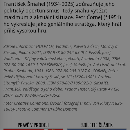
František Šmahel (1934-2025) zdůrazňuje jeho
politický oportunismus, tedy snahu vytěžit
maximum z aktuální situace. Petr Čornej (*1951)
ho vykresluje jako geniálního stratéga, který hrál
příliš vysokou hru.
Zdroje informací:
HULPACH, Vladimír, Pověsti z Čech, Moravy a
Slezska, Pikola, 2021, ISBN 978-80-242-6349-6 PEKAŘ, Josef:
Valdštejn – Dějiny valdštejnského spiknutí, Academia 2008, ISBN
978-80-200-1659-1 POLIŠENSKÝ, Josef: Valdštejn. Ani císař, ani král.
Praha: Svoboda, 1981. ISBN 978-80-205-0187-0. ČORNEJ, Petr.:
Velké dějiny zemí Koruny české, sv. VII (1620–1683). Praha–
Litomyšl: Paseka, 2008. ISBN 978-80-7185-922-0. ŠMAHEL
František: Valdštejn a jeho doba. Praha: Historický ústav AV ČR,
2007. ISBN 978-80-7286-106-2.
Foto: Creative Commons, Úvodní fotografie: Karl von Piloty (1826-
1886)/Creative Commons/Public Domain
PRÁVĚ V PRODEJI
SDÍLEJTE ČLÁNEK