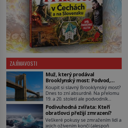
ZAJÍMAVOSTI
Muž, který prodával
Brooklynský most: Podvod,
kterému uvěřily desítky lidí
Koupit si slavný Brooklynský most?
Dnes to zní absurdně. Na přelomu
19. a 20. století ale podvodník
George C. Parker přesvědčuje řadu
Podivuhodná zvířata: Kteří
přistěhovalců i důvěřivých
obratlovci přežijí zmrazení?
investorů, že právě on je jeho
Veškeré pokusy se zmražením lidí a
právoplatným vlastníkem. A není to
jejich oživením končí (alespoň
jediná památka, kterou dokáže