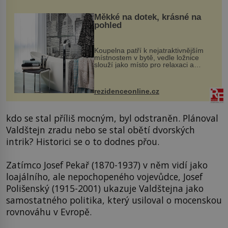
Měkké na dotek, krásné na
pohled
Koupelna patří k nejatraktivnějším
místnostem v bytě, vedle ložnice
slouží jako místo pro relaxaci a
odpočinek. Koupelnový textil –
ručníky, osušky a koberečky –
mohou jako mávnutím kouzelného
rezidenceonline.cz
proutku...
kdo se stal příliš mocným, byl odstraněn. Plánoval
Valdštejn zradu nebo se stal obětí dvorských
intrik? Historici se o to dodnes přou.
Zatímco Josef Pekař (1870-1937) v něm vidí jako
loajálního, ale nepochopeného vojevůdce, Josef
Polišenský (1915-2001) ukazuje Valdštejna jako
samostatného politika, který usiloval o mocenskou
rovnováhu v Evropě.