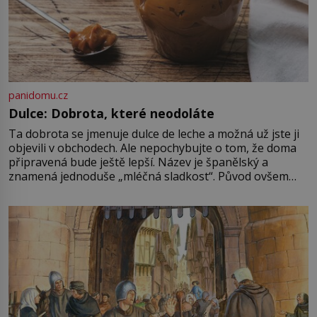
panidomu.cz
Dulce: Dobrota, které neodoláte
Ta dobrota se jmenuje dulce de leche a možná už jste ji
objevili v obchodech. Ale nepochybujte o tom, že doma
připravená bude ještě lepší. Název je španělský a
znamená jednoduše „mléčná sladkost“. Původ ovšem
není úplně jednoznačný, o autorství této receptury se
pře hned několik latinskoamerických zemí a k tomu
Francie, kde se traduje,