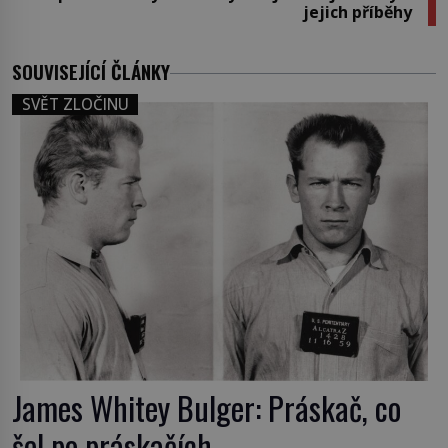
jejich příběhy
SOUVISEJÍCÍ ČLÁNKY
SVĚT ZLOČINU
James Whitey Bulger: Práskač, co
šel po práskačích