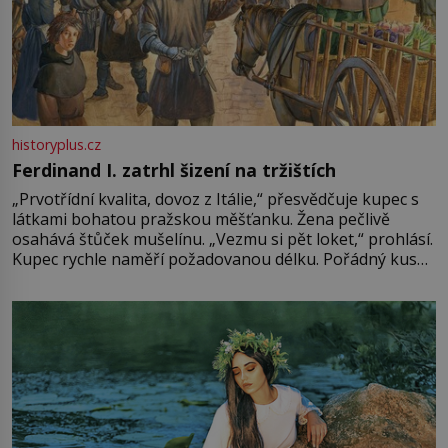
historyplus.cz
Ferdinand I. zatrhl šizení na tržištích
„Prvotřídní kvalita, dovoz z Itálie,“ přesvědčuje kupec s
látkami bohatou pražskou měšťanku. Žena pečlivě
osahává štůček mušelínu. „Vezmu si pět loket,“ prohlásí.
Kupec rychle naměří požadovanou délku. Pořádný kus
mu přitom zůstane za prsty… „Na šaty ho bude málo,
milostpaní. Stačí jenom na sukni,“ zhodnotí švadlena
množství růžového mušelínu. „Ošidili vás, podívejte.“
Vezme do ruky dřevěnou