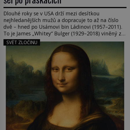
Dlouhé roky se v USA drží mezi desítkou
nejhledanějších mužů a dopracuje to až na číslo
dvě – hned po Usámovi bin Ládinovi (1957–2011).
To je James „Whitey“ Bulger (1929–2018) viněný ze
spoluúčasti na 19 vraždách, vydírání a lichvy. A
SVĚT ZLOČINU
samozřejmě, krom toho je ještě drogový dealer,
který neváhá odstranit z cesty všechny práskače,
zatímco […]