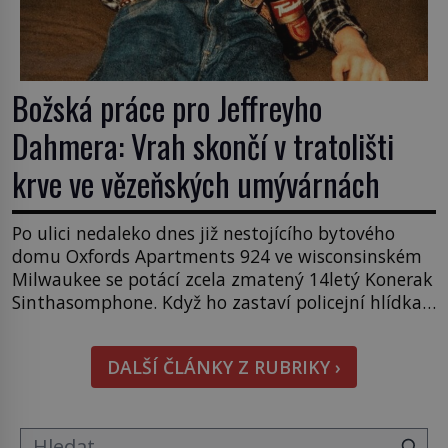
Božská práce pro Jeffreyho
Dahmera: Vrah skončí v tratolišti
krve ve vězeňských umývárnách
Po ulici nedaleko dnes již nestojícího bytového
domu Oxfords Apartments 924 ve wisconsinském
Milwaukee se potácí zcela zmatený 14letý Konerak
Sinthasomphone. Když ho zastaví policejní hlídka,
ochable jí nadiktuje adresu „jeho kamaráda“.
Strážníci ho dopraví zpět do udaného bytu. Oním
DALŠÍ ČLÁNKY Z RUBRIKY ›
„kamarádem“ je ovšem jeden z nejslavnějších
vrahů, Jeffrey Dahmer (1960–1994). Je 27. května
1991. […]