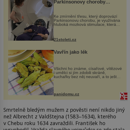
Parkinsonovy choroby
pomocí ultrazvukové
„helmy“
Ke zmírnění třesu, který doprovází
Parkinsonovu chorobu, je využívána
hluboká mozková stimulace, která
však vyžaduje vysoce invazivní
zákrok. Ultrazvuk zase není vhodný
k dostatečně přesnému zacílení ...
21stoleti.cz
Vavřín jako lék
Všichni ho známe, císařové, vítězové
i umělci si jím zdobili skráně,
kuchařky bez něj neuvaří, a to ještě
nevíte, že bobkový list může výrazně
zmírnit některé naše neduhy.
Obsahuje v malém množství ně...
panidomu.cz
Smrtelně bledým mužem z pověsti není nikdo jiný
než Albrecht z Valdštejna (1583‒1634), kterého
v Chebu roku 1634 zavraždili. František ho
vysvobodil. Vražda slavného vojevůdce se zde stala