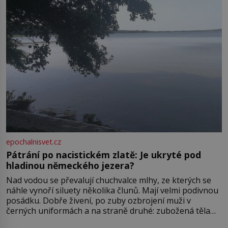
epochalnisvet.cz
Pátrání po nacistickém zlatě: Je ukryté pod
hladinou německého jezera?
Nad vodou se převalují chuchvalce mlhy, ze kterých se
náhle vynoří siluety několika člunů. Mají velmi podivnou
posádku. Dobře živení, po zuby ozbrojení muži v
černých uniformách a na straně druhé: zubožená těla
oblečená v chatrných vězeňských hadrech. Co tato