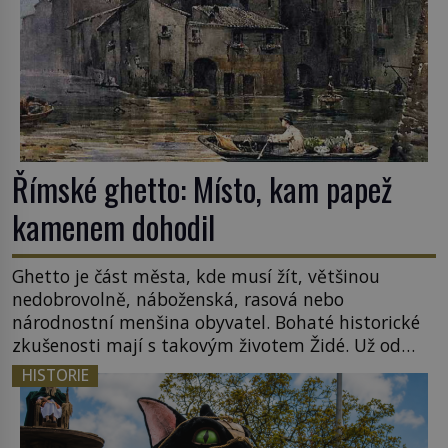
Římské ghetto: Místo, kam papež
kamenem dohodil
Ghetto je část města, kde musí žít, většinou
nedobrovolně, náboženská, rasová nebo
národnostní menšina obyvatel. Bohaté historické
zkušenosti mají s takovým životem Židé. Už od
středověku jsou totiž v každou chvíli nuceni v
HISTORIE
nějakém žít. Mezi ty nejslavnější patří i římské
ghetto založené v roce 1555. Pokud jde o vztah
k Židům, nemá se Řím čím chlubit. […]