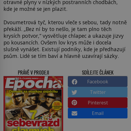
otravné plyny v nízkých postranních chodbách,
kde je možné se jen plazit.
Dvoumetrová tyč, kterou vleče s sebou, tady notně
překáží. „Bez ní by to nešlo, je tam plno těch
krysích potvor,“ vysvětluje chlapec a ukazuje jizvy
po kousancích. Ovšem lov krys může i docela
slušně vynášet. Existují podniky, kde je předhazují
psům. Lidé se tím baví a hlavně uzavírají sázky.
PRÁVĚ V PRODEJI
SDÍLEJTE ČLÁNEK
Facebook
Twitter
Pinterest
Email