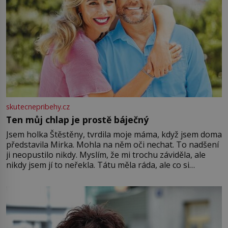
skutecnepribehy.cz
Ten můj chlap je prostě báječný
Jsem holka Štěstěny, tvrdila moje máma, když jsem doma
představila Mirka. Mohla na něm oči nechat. To nadšení
ji neopustilo nikdy. Myslím, že mi trochu záviděla, ale
nikdy jsem jí to neřekla. Tátu měla ráda, ale co si
pamatuji, tak jsme s Mirkem byli zamilovaní mnohem víc.
Jsme spolu moc rádi Tehdy byla jiná doba, když