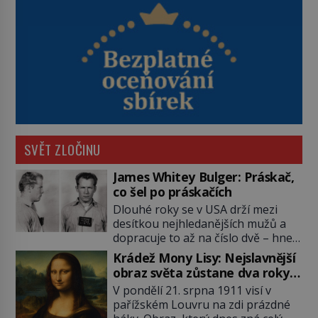
SVĚT ZLOČINU
James Whitey Bulger: Práskač,
co šel po práskačích
Dlouhé roky se v USA drží mezi
desítkou nejhledanějších mužů a
dopracuje to až na číslo dvě – hned
po Usámovi bin Ládinovi (1957–
Krádež Mony Lisy: Nejslavnější
2011). To je James „Whitey“ Bulger
obraz světa zůstane dva roky
(1929–2018) viněný ze spoluúčasti
nezvěstný
V pondělí 21. srpna 1911 visí v
na 19 vraždách, vydírání a lichvy. A
pařížském Louvru na zdi prázdné
samozřejmě, krom toho je ještě