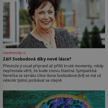
nasehvezdy.cz
Září Svobodová díky nové lásce?
Přestože jí osud připravil až příliš kruté momenty, nikdy
nepřestala věřit, že bude znovu šťastná. Sympatická
herečka ze seriálu Ulice Ilona Svobodová (64) se má už
několik týdnů potkávat se stejně