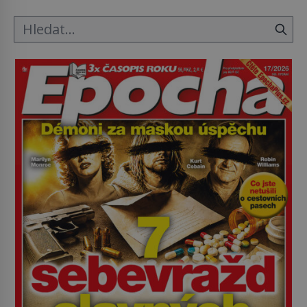
ložnice v Tuilerisjkém […]