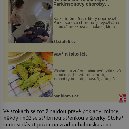
Parkinsonovy choroby
pomocí ultrazvukové
„helmy“
Ke zmírnění třesu, který doprovází
Parkinsonovu chorobu, je využívána
hluboká mozková stimulace, která
však vyžaduje vysoce invazivní
zákrok. Ultrazvuk zase není vhodný
k dostatečně přesnému zacílení ...
21stoleti.cz
Vavřín jako lék
Všichni ho známe, císařové, vítězové
i umělci si jím zdobili skráně,
kuchařky bez něj neuvaří, a to ještě
nevíte, že bobkový list může výrazně
zmírnit některé naše neduhy.
Obsahuje v malém množství ně...
panidomu.cz
Ve stokách se totiž najdou pravé poklady: mince,
někdy i nůž se stříbrnou střenkou a šperky. Stokař
si musí dávat pozor na zrádná bahniska a na