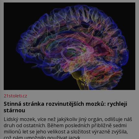
přízračná scéna znamená? Je jaro roku 1945, druhá
světová válka se chýlí ke konci. Jezero Stolpsee
21stoleti.cz
Stinná stránka rozvinutějších mozků: rychleji
stárnou
Lidský mozek, více než jakýkoliv jiný orgán, odlišuje náš
druh od ostatních. Během posledních přibližně sedmi
milionů let se jeho velikost a složitost výrazně zvýšila,
což nám umožnilo používat jazyk,