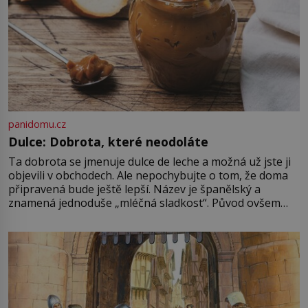
panidomu.cz
Dulce: Dobrota, které neodoláte
Ta dobrota se jmenuje dulce de leche a možná už jste ji
objevili v obchodech. Ale nepochybujte o tom, že doma
připravená bude ještě lepší. Název je španělský a
znamená jednoduše „mléčná sladkost“. Původ ovšem
není úplně jednoznačný, o autorství této receptury se
pře hned několik latinskoamerických zemí a k tomu
Francie, kde se traduje,