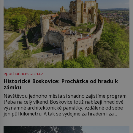
epochanacestach.cz
Historické Boskovice: Procházka od hradu k
zámku
Návštěvou jednoho města si snadno zajistíme program
třeba na celý víkend. Boskovice totiž nabízejí hned dvě
významné architektonické památky, vzdálené od sebe
jen půl kilometru. A tak se vydejme za hradem i za
zámkem do krásné jihomoravské krajiny. Trhová osada
Boskovice na okraji Drahanské vrchoviny vznikla někdy
ve13. století, a už v roce 1313 kronikáři zaznamenali