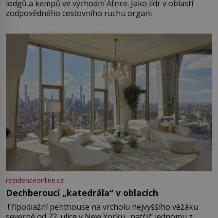
lodgů a kempů ve východní Africe. Jako lídr v oblasti
zodpovědného cestovního ruchu organi
rezidenceonline.cz
Dechberoucí „katedrála“ v oblacích
Třípodlažní penthouse na vrcholu nejvyššího věžáku
severně od 72. ulice v New Yorku „patřil“ jednomu z