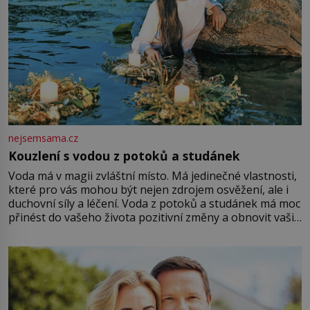
nejsemsama.cz
Kouzlení s vodou z potoků a studánek
Voda má v magii zvláštní místo. Má jedinečné vlastnosti,
které pro vás mohou být nejen zdrojem osvěžení, ale i
duchovní síly a léčení. Voda z potoků a studánek má moc
přinést do vašeho života pozitivní změny a obnovit vaši
energii. Využitím těchto přírodních zdrojů v magii
můžete obohatit své rituály a přinést do svého života
větší harmonii a klid. Je důležité