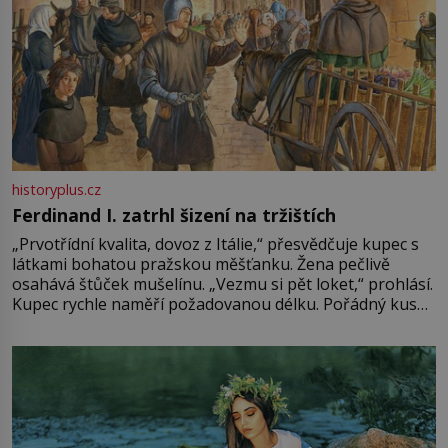
historyplus.cz
Ferdinand I. zatrhl šizení na tržištích
„Prvotřídní kvalita, dovoz z Itálie,“ přesvědčuje kupec s
látkami bohatou pražskou měšťanku. Žena pečlivě
osahává štůček mušelínu. „Vezmu si pět loket,“ prohlásí.
Kupec rychle naměří požadovanou délku. Pořádný kus
mu přitom zůstane za prsty… „Na šaty ho bude málo,
milostpaní. Stačí jenom na sukni,“ zhodnotí švadlena
množství růžového mušelínu. „Ošidili vás, podívejte.“
Vezme do ruky dřevěnou