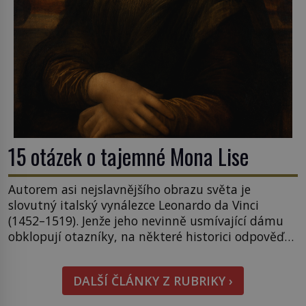
15 otázek o tajemné Mona Lise
Autorem asi nejslavnějšího obrazu světa je
slovutný italský vynálezce Leonardo da Vinci
(1452–1519). Jenže jeho nevinně usmívající dámu
obklopují otazníky, na některé historici odpověď
objeví, jiné zůstanou nezodpovězené. Kam si ji
pověsil Napoleon? Samotný císař Napoleon
DALŠÍ ČLÁNKY Z RUBRIKY ›
Bonaparte (1769–1821) má pro malbu slabost, a
tak si ji ještě jako první konzul přemístí do své