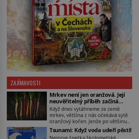
ZAJÍMAVOSTI
Mrkev není jen oranžová. Její
neuvěřitelný příběh začíná
fialovou barvou
Když dnes vytáhneme ze země
mrkev, většina z nás očekává sytě
oranžový kořen. Jenže po většinu
své historie je mrkev všechno
Tsunami: Když voda udeří pěstí!
možné, jen ne oranžová. Je fialová,
Nejprve špetka školometské