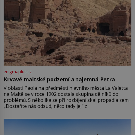
enigmaplus.cz
Krvavé maltské podzemí a tajemná Petra
V oblasti Paola na předměstí hlavního města La Valetta
na Maltě se v roce 1902 dostala skupina dělníků do
problémů. S několika se při rozbíjení skal propadla zem.
„Dostaňte nás odsud, něco tady je,“ z