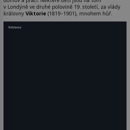
domov a práci. Některé děti jsou na tom
v Londýně ve druhé polovině 19. století, za vlády
královny
Viktorie
(1819–1901), mnohem hůř.
Reklama