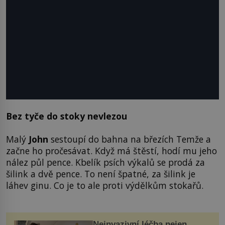
Bez tyče do stoky nevlezou
Malý
John
sestoupí do bahna na březích Temže a
začne ho pročesávat. Když má štěstí, hodí mu jeho
nález půl pence. Kbelík psích výkalů se prodá za
šilink a dvě pence. To není špatné, za šilink je
láhev ginu. Co je to ale proti výdělkům stokařů.
Neinvazivní léčba nejen