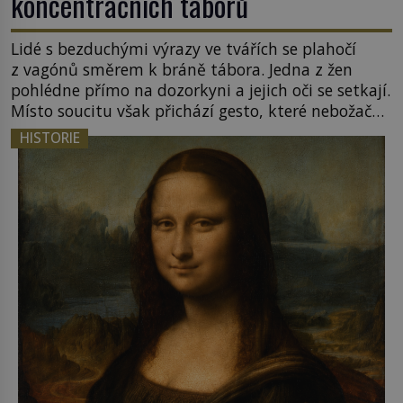
koncentračních táborů
Lidé s bezduchými výrazy ve tvářích se plahočí
z vagónů směrem k bráně tábora. Jedna z žen
pohlédne přímo na dozorkyni a jejich oči se setkají.
Místo soucitu však přichází gesto, které nebožačku
posílá rovnou do plynové komory. Jména jako
HISTORIE
Rudolf Höss (1901–1947), Josef Mengele (1911–
1979) či Heinrich Himmler (1900–1945) zná každý,
o koho se historie jen otřela. Jenže […]