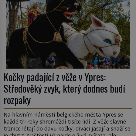
Kočky padající z věže v Ypres:
Středověký zvyk, který dodnes budí
rozpaky
Na hlavním náměstí belgického města Ypres se
každé tři roky shromáždí tisíce lidí. Z věže slavné
tržnice létají do davu kočky, diváci jásají a snaží se
je chytit. Naštěstí už nejde o živá zvířata, ale