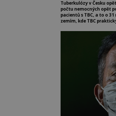
Tuberkulózy v Česku opě
počtu nemocných opět po
pacientů s TBC, a to o 31 
zemím, kde TBC prakticky