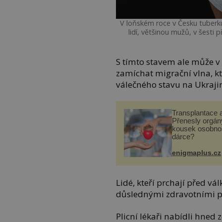
V loňském roce v Česku tuber
lidí, většinou mužů, v šesti 
S tímto stavem ale může v 
zamíchat migrační vlna, kt
válečného stavu na Ukraji
Transplantace 
Přenesly orgány
kousek osobnos
dárce?
enigmaplus.cz
Lidé, kteří prchají před vá
důslednými zdravotními p
Plicní lékaři nabídli hned