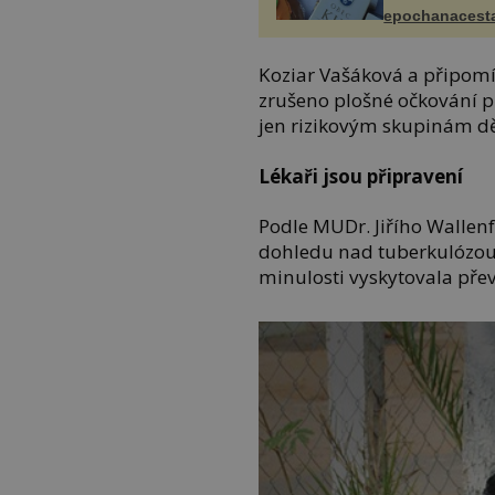
epochanacest
Koziar Vašáková a připomí
zrušeno plošné očkování pr
jen rizikovým skupinám dě
Lékaři jsou připravení
Podle MUDr. Jiřího Wallen
dohledu nad tuberkulózou 
minulosti vyskytovala přev