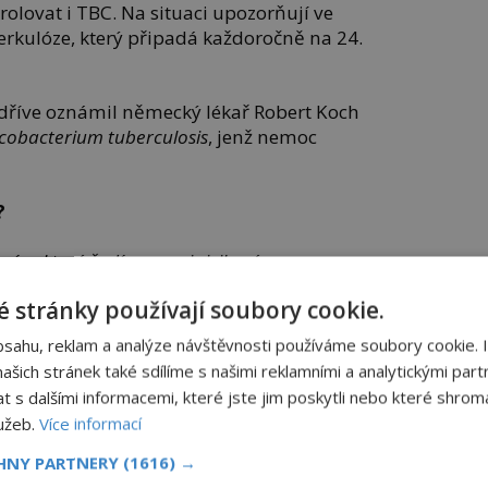
rolovat i TBC. Na situaci upozorňují ve
erkulóze, který připadá každoročně na 24.
t dříve oznámil německý lékař Robert Koch
cobacterium tuberculosis
, jenž nemoc
?
mím, které řadíme mezi rizikové, co se
hledem k tomu, že z Ukrajiny utekly více než
 stránky používají soubory cookie.
ládat, že statisíce najdou nový domov v Česku.
at.
bsahu, reklam a analýze návštěvnosti používáme soubory cookie. 
šich stránek také sdílíme s našimi reklamními a analytickými partn
 a těm, kteří u nás chtějí zůstat a zapojit se
s dalšími informacemi, které jste jim poskytli nebo které shromá
 kolektivů, nabídnout základní prohlídku. Ta
lužeb.
Více informací
h zahrnovala i rentgen hrudníku nebo
estu,“
říká prof.
CHNY PARTNERY
(1616) →