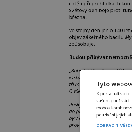
chtějí při prohlídkách kont
Světový den boje proti tub
března.
Ve stejný den jen o 140 le
objev zákeřného bacilu
My
způsobuje.
Budou přibývat nemocní
„
Bohužel Ukrajina patří k ze
výskytu tuberkulózy týče. Vz
Tyto webové
tři miliony lidí, lze předpok
O všechny se musíme postar
K personalizaci o
vašem používání na
Poskytnout jim lékařskou péči
mohou kombinovat 
do pracovních nebo školních
používání jejich s
by v odůvodněných případec
provedení tuberkulinového t
ZOBRAZIT VŠE