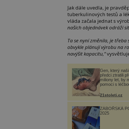
Jak dále uvedla, je pravd
tuberkulinových testů a lé
vláda začala jednat s výr
našich objednávek odráží sit
Ta se nyní změnila, je třeba
obvykle plánují výrobu na 
navýšit kapacitu,“
vysvětluje
Gen, který naši 
předci ztratili p
miliony let, by 
pomoci s léčbo
„nemoci králů“
21stoleti.cz
ZÁBOŘSKÁ P
2025