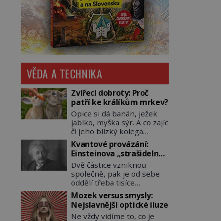
VĚDA A TECHNIKA
Zvířecí dobroty: Proč
patří ke králíkům mrkev?
Opice si dá banán, ježek
jablko, myška sýr. A co zajíc
či jeho blízký kolega
králík? Ti si samozřejmě
Kvantové provázání:
pochutnají na mrkvi! Proč
Einsteinova „strašidelná
jsou podobné představy o
akce na dálku“ dál mate i
Dvě částice vzniknou
potravě zvířat často spíš
fascinuje vědce
společně, pak je od sebe
mýty? Pokud máte doma
oddělí třeba tisíce
králíka, mrkev mu dát
kilometrů. Přesto se při
můžete. A nejspíš mu i
Mozek versus smysly:
měření chovají, jako by
bude chutnat, ovšem měl
Nejslavnější optické iluze
mezi nimi existovalo
by ji mít jen jako občasný
Ne vždy vidíme to, co je
neviditelné pouto. Albert
pamlsek. […]