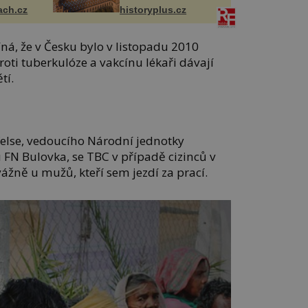
ach.cz
historyplus.cz
ná, že v Česku bylo v listopadu 2010
oti tuberkulóze a vakcínu lékaři dávají
tí.
felse, vedoucího Národní jednotky
FN Bulovka, se TBC v případě cizinců v
ážně u mužů, kteří sem jezdí za prací.