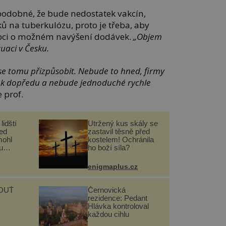
ěpodobné, že bude nedostatek vakcín,
ků na tuberkulózu, proto je třeba, aby
obci o možném navýšení dodávek.
„Objem
uaci v Česku.
 se tomu přizpůsobit. Nebude to hned, firmy
rok dopředu a nebude jednoduché rychle
 prof.
lidští
Utržený kus skály se
řed
zastavil těsně před
mohl
kostelem! Ochránila
u
ho boží síla?
enigmaplus.cz
OUŤ
Černovická
rezidence: Pedant
Hlávka kontroloval
každou cihlu