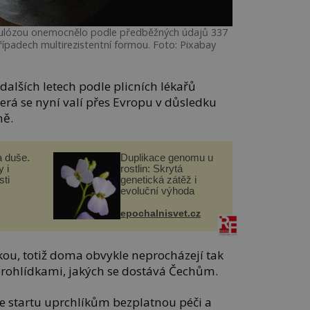
kulózou onemocnělo podle předběžných údajů 337
případech multirezistentní formou. Foto: Pixabay
dalších letech podle plicních lékařů
erá se nyní valí přes Evropu v důsledku
ně.
a duše.
Duplikace genomu u
 i
rostlin: Skrytá
ti
genetická zátěž i
evoluční výhoda
epochalnisvet.cz
lkou, totiž doma obvykle neprocházejí tak
rohlídkami, jakých se dostává Čechům.
 ze startu uprchlíkům bezplatnou péči a