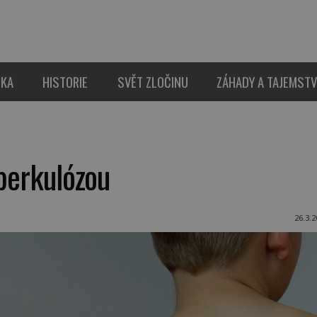
IKA
HISTORIE
SVĚT ZLOČINU
ZÁHADY A TAJEMSTV
uberkulózou
26.3.2